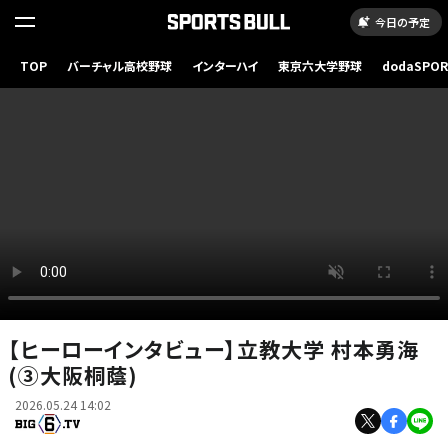
今日の予定
TOP
バーチャル高校野球
インターハイ
東京六大学野球
dodaSPO
（新しいタブ
【ヒーローインタビュー】立教大学 村本勇海
(③大阪桐蔭)
2026.05.24 14:02