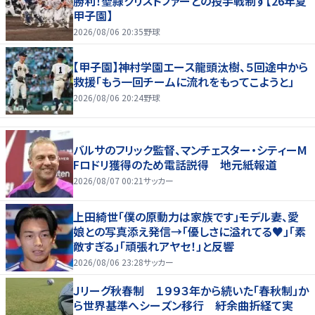
勝利！聖隷クリストファーとの投手戦制す【26年夏
甲子園】
2026/08/06 20:35
野球
【甲子園】神村学園エース龍頭汰樹、５回途中から
救援「もう一回チームに流れをもってこようと」
2026/08/06 20:24
野球
バルサのフリック監督、マンチェスター・シティーM
Fロドリ獲得のため電話説得 地元紙報道
2026/08/07 00:21
サッカー
上田綺世「僕の原動力は家族です」モデル妻、愛
娘との写真添え発信→「優しさに溢れてる♥」「素
敵すぎる」「頑張れアヤセ！」と反響
2026/08/06 23:28
サッカー
Ｊリーグ秋春制 １９９３年から続いた「春秋制」か
ら世界基準へシーズン移行 紆余曲折経て実