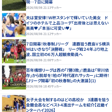
現…７日に開幕
2026/08/06 21:13
サッカー
夫は堂安律！Ｗ杯スタンドで輝いていた美女 ド
イツのホテルで上品コーデ「出産後とは思えない
美美♥」「本当に可愛い♥」
2026/08/06 21:12
サッカー
７日開幕！秋春制Ｊリーグ 連覇狙う鹿島ＶＳ横浜
Ｍはいきなり「決勝戦」 リーグ戦２４年ぶり地上
波、国立初の６万人超観衆動員へ
2026/08/06 21:08
サッカー
百年構想リーグは西の｢7勝3敗｣！鹿島は｢早川依
存｣から脱却を！柏の｢時代遅れサッカー｣に期待！
【Jリーグ開幕｢初の秋春制｣の大激論】(1)
2026/08/06 18:45
サッカー
女子大会を制するのはどの高校か 3連覇を狙う
金蘭会高などベスト４進出チームを紹介【近畿イ
ンターハイ2026】