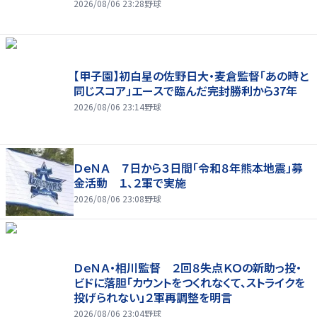
2026/08/06 23:28
野球
【甲子園】初白星の佐野日大・麦倉監督「あの時と
同じスコア」エースで臨んだ完封勝利から37年
2026/08/06 23:14
野球
ＤｅＮＡ ７日から３日間「令和８年熊本地震」募
金活動 １、２軍で実施
2026/08/06 23:08
野球
ＤｅＮＡ・相川監督 ２回８失点ＫＯの新助っ投・
ビドに落胆「カウントをつくれなくて、ストライクを
投げられない」２軍再調整を明言
2026/08/06 23:04
野球