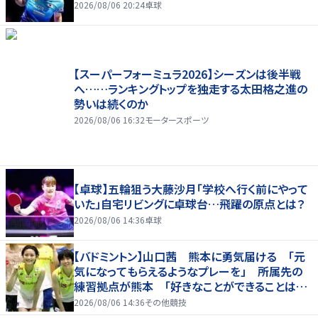
2026/08/06 20:24
卓球
【スーパーフォーミュラ2026】シーズンは後半戦
へ……ランキングトップを独走する太田格之進の
勢いは続くのか
2026/08/06 16:32
モータースポーツ
【卓球】五輪狙う大藤沙月「学校へ行く前にやって
いた」自宅リビングに卓球台…飛躍の原点とは？
2026/08/06 14:36
卓球
【バドミントン】山口茜 熊本に勇気届ける 「元
気になってもらえるようなプレーを」 所属先の
練習拠点が熊本 「好きなことができることは当
たり前じゃない」
2026/08/06 14:36
その他競技