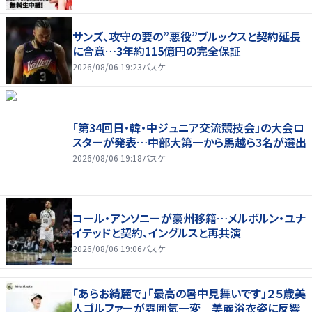
サンズ、攻守の要の”悪役”ブルックスと契約延長
に合意…3年約115億円の完全保証
2026/08/06 19:23
バスケ
「第34回日・韓・中ジュニア交流競技会」の大会ロ
スターが発表…中部大第一から馬越ら3名が選出
2026/08/06 19:18
バスケ
コール・アンソニーが豪州移籍…メルボルン・ユナ
イテッドと契約、イングルスと再共演
2026/08/06 19:06
バスケ
「あらお綺麗で」「最高の暑中見舞いです」２５歳美
人ゴルファーが雰囲気一変 美麗浴衣姿に反響