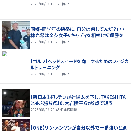
2026/08/06 18:32
ゴルフ
同郷・同学年の快挙に「自分は何してんだ？」 小
林光希は全英女子Vキャディを相棒に初優勝を
2026/08/06 17:29
ゴルフ
【ゴルフ】ヘッドスピードを向上するためのフィジカ
ルトレーニング
2026/08/06 17:00
ゴルフ
【新日本】ボルチンが辻陽太を下し、TAKESHITA
と並ぶ勝ち点10、大岩陵平らが8点で追う
2026/08/06 23:45
相撲格闘技
【ONE】リウ・メンヤンが自分以外で一番強いと思