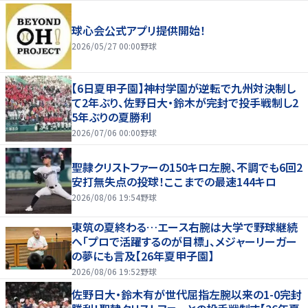
球心会公式アプリ提供開始！
2026/05/27 00:00
野球
【6日夏甲子園】神村学園が逆転で九州対決制し
て2年ぶり、佐野日大・鈴木が完封で投手戦制し2
5年ぶりの夏勝利
2026/07/06 00:00
野球
聖隷クリストファーの150キロ左腕、不調でも6回2
安打無失点の投球！ここまでの最速144キロ
2026/08/06 19:54
野球
東筑の夏終わる…エース右腕は大学で野球継続
へ「プロで活躍するのが目標」、メジャーリーガー
の夢にも言及【26年夏甲子園】
2026/08/06 19:52
野球
佐野日大・鈴木有が世代屈指左腕以来の1-0完封