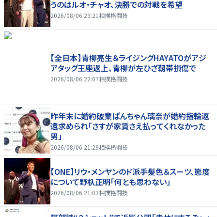
うのはルオ・チャオ、決勝での対戦を希望
2026/08/06 23:21
相撲格闘技
【全日本】青柳亮生＆ライジングHAYATOがアジ
アタッグ王座返上、青柳が左ひざ靱帯損傷で
2026/08/06 22:07
相撲格闘技
昨年末に婚約破棄ぱんちゃん璃奈が婚約指輪返
還求められ「さすが家賃さえ払ってくれなかった
男」
2026/08/06 21:29
相撲格闘技
【ONE】リウ・メンヤンのド派手髪色＆スーツ、態度
について野杁正明「何とも思わない」
2026/08/06 21:03
相撲格闘技