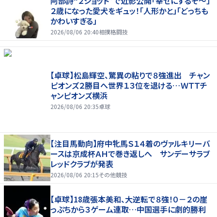
阿部詩“２ショット”で近影公開「幸せにするぞ〜」
２歳になった愛犬をギュッ！「人形かと」「どっちも
かわいすぎる」
2026/08/06 20:40
相撲格闘技
【卓球】松島輝空、驚異の粘りで８強進出 チャン
ピオンズ２勝目へ世界１３位を退ける…ＷＴＴチ
ャンピオンズ横浜
2026/08/06 20:35
卓球
【注目馬動向】府中牝馬Ｓ１４着のヴァルキリーバ
ースは京成杯ＡＨで巻き返しへ サンデーサラブ
レッドクラブが発表
2026/08/06 20:15
その他競技
【卓球】18歳張本美和、大逆転で８強！０－２の崖
っぷちから３ゲーム連取…中国選手に劇的勝利