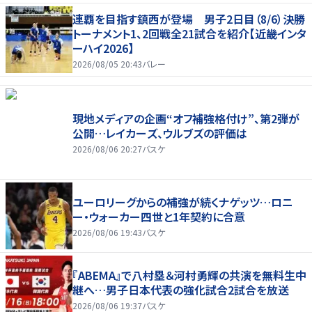
連覇を目指す鎮西が登場 男子2日目（8/6）決勝
トーナメント1、2回戦全21試合を紹介【近畿インタ
ーハイ2026】
2026/08/05 20:43
バレー
現地メディアの企画“オフ補強格付け”、第2弾が
公開…レイカーズ、ウルブズの評価は
2026/08/06 20:27
バスケ
ユーロリーグからの補強が続くナゲッツ…ロニ
ー・ウォーカー四世と1年契約に合意
2026/08/06 19:43
バスケ
『ABEMA』で八村塁＆河村勇輝の共演を無料生中
継へ…男子日本代表の強化試合2試合を放送
2026/08/06 19:37
バスケ