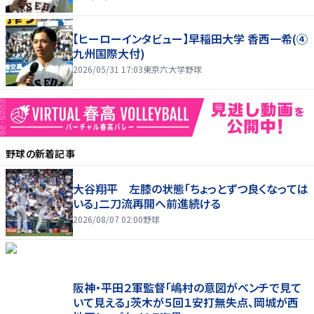
【ヒーローインタビュー】早稲田大学 香西一希(④
九州国際大付)
2026/05/31 17:03
東京六大学野球
野球
の新着記事
大谷翔平 左膝の状態「ちょっとずつ良くなっては
いる」二刀流再開へ前進続ける
2026/08/07 02:00
野球
阪神・平田２軍監督「嶋村の意図がベンチで見て
いて見える」茨木が５回１安打無失点、岡城が西