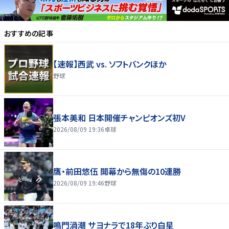
おすすめの記事
【速報】西武 vs. ソフトバンクほか
野球
張本美和 日本開催チャンピオンズ初V
2026/08/09 19:36
卓球
鷹・前田悠伍 開幕から無傷の10連勝
2026/08/09 19:46
野球
鳴門渦潮 サヨナラで18年ぶり白星