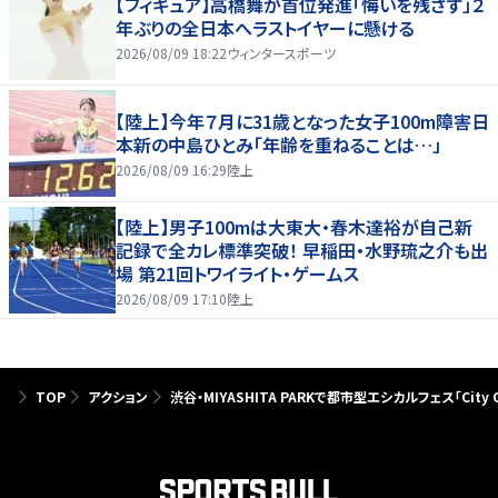
【フィギュア】高橋舞が首位発進「悔いを残さず」２
年ぶりの全日本へラストイヤーに懸ける
2026/08/09 18:22
ウィンタースポーツ
【陸上】今年７月に31歳となった女子100m障害日
本新の中島ひとみ「年齢を重ねることは…」
2026/08/09 16:29
陸上
【陸上】男子100mは大東大・春木達裕が自己新
記録で全カレ標準突破！ 早稲田・水野琉之介も出
場 第21回トワイライト・ゲームス
2026/08/09 17:10
陸上
TOP
アクション
渋谷・MIYASHITA PARKで都市型エシカルフェス「City