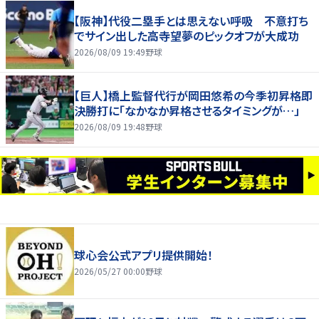
【阪神】代役二塁手とは思えない呼吸 不意打ち
でサイン出した高寺望夢のピックオフが大成功
2026/08/09 19:49
野球
【巨人】橋上監督代行が岡田悠希の今季初昇格即
決勝打に「なかなか昇格させるタイミングが…」
2026/08/09 19:48
野球
球心会公式アプリ提供開始！
2026/05/27 00:00
野球