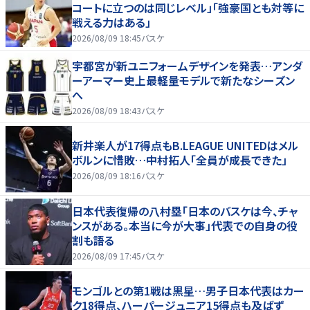
コートに立つのは同じレベル」「強豪国とも対等に
戦える力はある」
2026/08/09 18:45
バスケ
宇都宮が新ユニフォームデザインを発表…アンダ
ーアーマー史上最軽量モデルで新たなシーズン
へ
2026/08/09 18:43
バスケ
新井楽人が17得点もB.LEAGUE UNITEDはメル
ボルンに惜敗…中村拓人「全員が成長できた」
2026/08/09 18:16
バスケ
日本代表復帰の八村塁「日本のバスケは今、チャ
ンスがある。本当に今が大事」代表での自身の役
割も語る
2026/08/09 17:45
バスケ
モンゴルとの第1戦は黒星…男子日本代表はカー
ク18得点、ハーパージュニア15得点も及ばず