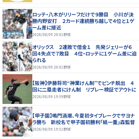
ロッテ・八木がリリーフだけで９勝目 小川が決
勝内野安打 ２カード連続勝ち越しで４位と１ゲ
ーム差に接近
2026/08/09 20:01
野球
オリックス ２連敗で借金１ 先発ジェリーが６
回４失点で７敗目 ４位・ロッテに１ゲーム差に迫
られる
2026/08/09 20:01
野球
【阪神】伊藤将司“神業けん制”でピンチ脱出 ４
回に二塁走者にけん制 リプレー検証でアウトに
2026/08/09 19:59
野球
【甲子園】鳴門渦潮、今夏初タイブレークでサヨナ
ラ勝ち 新校名で甲子園初勝利「紙一重」森監督
2026/08/09 19:51
野球