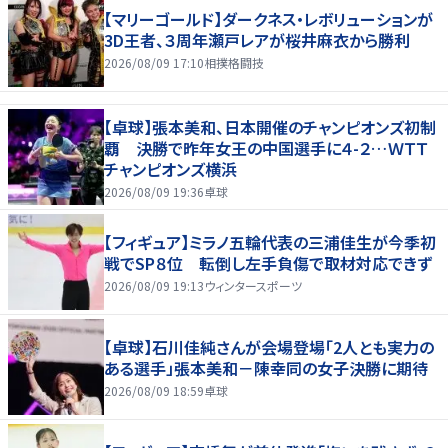
【マリーゴールド】ダークネス・レボリューションが
3D王者、３周年瀬戸レアが桜井麻衣から勝利
2026/08/09 17:10
相撲格闘技
【卓球】張本美和、日本開催のチャンピオンズ初制
覇 決勝で昨年女王の中国選手に４-２…ＷＴＴ
チャンピオンズ横浜
2026/08/09 19:36
卓球
【フィギュア】ミラノ五輪代表の三浦佳生が今季初
戦でSP８位 転倒し左手負傷で取材対応できず
2026/08/09 19:13
ウィンタースポーツ
【卓球】石川佳純さんが会場登場「2人とも実力の
ある選手」張本美和－陳幸同の女子決勝に期待
2026/08/09 18:59
卓球