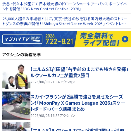
渋谷・代々木公園にて日本最大級のドローンショーやアーバンスポーツイベ
ントを開催！「DG New Context Festival 2026」
26,000人超えの来場者と共に。東京・渋谷の秋を彩る国内最大級のストリー
トダンスの祭典が開催！「Shibuya StreetDance Week 2025」イベントレポ
ート
アクション
の新着記事
【エルムS】岩田望「右手前のままでも強さを発揮」
ルクソールカフェが重賞2勝目
2026/08/08 21:34
アクション
スカイ・ブラウンが2連勝で強さを見せたシーズ
ン！「MoonPay X Games League 2026」スケー
トボード・パーク結果まとめ
2026/08/08 16:53
アクション
【エルムS】ルクソールカフェが重賞2勝目…連覇