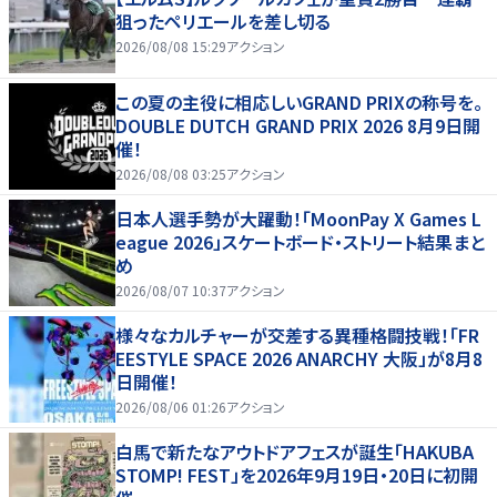
狙ったペリエールを差し切る
2026/08/08 15:29
アクション
この夏の主役に相応しいGRAND PRIXの称号を。
DOUBLE DUTCH GRAND PRIX 2026 8月9日開
催！
2026/08/08 03:25
アクション
日本人選手勢が大躍動！「MoonPay X Games L
eague 2026」スケートボード・ストリート結果まと
め
2026/08/07 10:37
アクション
様々なカルチャーが交差する異種格闘技戦！「FR
EESTYLE SPACE 2026 ANARCHY 大阪」が8月8
日開催！
2026/08/06 01:26
アクション
白馬で新たなアウトドアフェスが誕生「HAKUBA
STOMP! FEST」を2026年9月19日・20日に初開