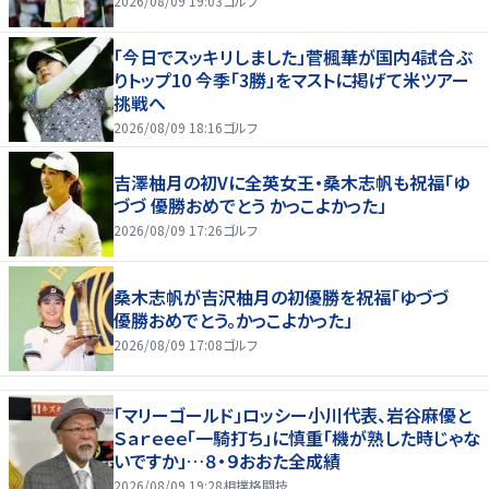
2026/08/09 19:03
ゴルフ
「今日でスッキリしました」菅楓華が国内4試合ぶ
りトップ10 今季「3勝」をマストに掲げて米ツアー
挑戦へ
2026/08/09 18:16
ゴルフ
吉澤柚月の初Vに全英女王・桑木志帆も祝福「ゆ
づづ 優勝おめでとう かっこよかった」
2026/08/09 17:26
ゴルフ
桑木志帆が吉沢柚月の初優勝を祝福「ゆづづ
優勝おめでとう。かっこよかった」
2026/08/09 17:08
ゴルフ
「マリーゴールド」ロッシー小川代表、岩谷麻優と
Ｓａｒｅｅｅ「一騎打ち」に慎重「機が熟した時じゃな
いですか」…８・９おおた全成績
2026/08/09 19:28
相撲格闘技