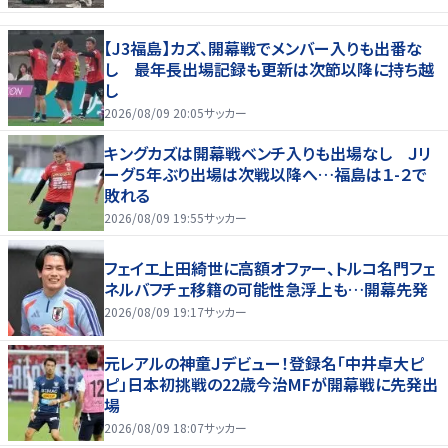
【J3福島】カズ、開幕戦でメンバー入りも出番な
し 最年長出場記録も更新は次節以降に持ち越
し
2026/08/09 20:05
サッカー
キングカズは開幕戦ベンチ入りも出場なし Ｊリ
ーグ５年ぶり出場は次戦以降へ…福島は１-２で
敗れる
2026/08/09 19:55
サッカー
フェイエ上田綺世に高額オファー、トルコ名門フェ
ネルバフチェ移籍の可能性急浮上も…開幕先発
2026/08/09 19:17
サッカー
元レアルの神童Ｊデビュー！登録名「中井卓大ピ
ピ」日本初挑戦の22歳今治MFが開幕戦に先発出
場
2026/08/09 18:07
サッカー