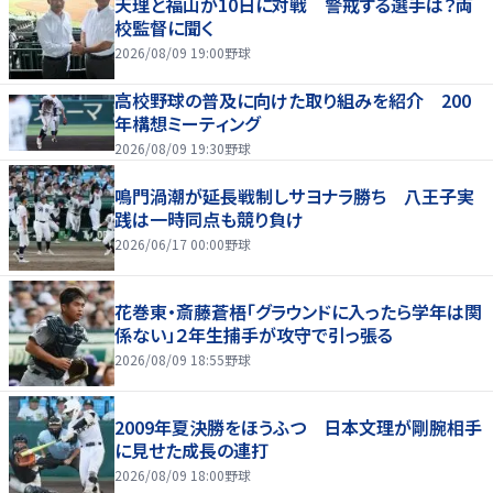
天理と福山が10日に対戦 警戒する選手は？両
校監督に聞く
2026/08/09 19:00
野球
高校野球の普及に向けた取り組みを紹介 200
年構想ミーティング
2026/08/09 19:30
野球
鳴門渦潮が延長戦制しサヨナラ勝ち 八王子実
践は一時同点も競り負け
2026/06/17 00:00
野球
花巻東・斎藤蒼梧「グラウンドに入ったら学年は関
係ない」２年生捕手が攻守で引っ張る
2026/08/09 18:55
野球
2009年夏決勝をほうふつ 日本文理が剛腕相手
に見せた成長の連打
2026/08/09 18:00
野球