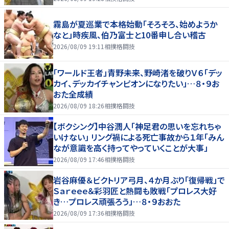
霧島が夏巡業で本格始動「そろそろ、始めようか
なと」時疾風、伯乃富士と10番申し合い稽古
2026/08/09 19:11
相撲格闘技
「ワールド王者」青野未来、野崎渚を破りＶ６「デッ
カイ、デッカイチャンピオンになりたい」…８・９お
おた全成績
2026/08/09 18:26
相撲格闘技
【ボクシング】中谷潤人「神足君の思いを忘れちゃ
いけない」 リング禍による死亡事故から１年「みん
なが意識を高く持ってやっていくことが大事」
2026/08/09 17:46
相撲格闘技
岩谷麻優＆ビクトリア弓月、４か月ぶり「復帰戦」で
Ｓａｒｅｅｅ＆彩羽匠と熱闘も敗戦「プロレス大好
き…プロレス頑張ろう」…８・９おおた
2026/08/09 17:36
相撲格闘技