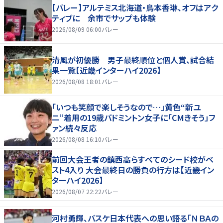
【バレー】アルテミス北海道・鳥本香琳、オフはアク
ティブに 余市でサップも体験
2026/08/09 06:00
バレー
清風が初優勝 男子最終順位と個人賞、試合結
果一覧【近畿インターハイ2026】
2026/08/08 18:01
バレー
「いつも笑顔で楽しそうなので…」黄色“新ユ
ニ”着用の19歳バドミントン女子に「CMきそう」フ
ァン続々反応
2026/08/08 16:10
バレー
前回大会王者の鎮西高らすべてのシード校がベ
スト4入り 大会最終日の勝負の行方は【近畿イン
ターハイ2026】
2026/08/07 22:22
バレー
河村勇輝、バスケ日本代表への思い語る「ＮＢＡの