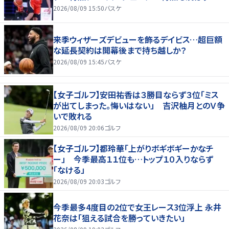
2026/08/09 15:50
バスケ
来季ウィザーズデビューを飾るデイビス…超巨額
な延長契約は開幕後まで持ち越しか？
2026/08/09 15:45
バスケ
【女子ゴルフ】安田祐香は３勝目ならず３位「ミス
が出てしまった。悔いはない」 吉沢柚月とのＶ争
いで敗れる
2026/08/09 20:06
ゴルフ
【女子ゴルフ】都玲華「上がりボギボギーかなチ
ー」 今季最高１１位も…トップ１０入りならず
「なける」
2026/08/09 20:03
ゴルフ
今季最多4度目の2位で女王レース3位浮上 永井
花奈は「狙える試合を勝っていきたい」