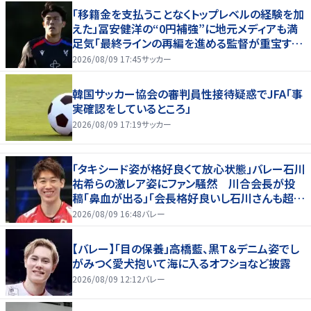
「移籍金を支払うことなくトップレベルの経験を加
えた」冨安健洋の“0円補強”に地元メディアも満
足気「最終ラインの再編を進める監督が重宝する
柔軟性を備えている」
2026/08/09 17:45
サッカー
韓国サッカー協会の審判員性接待疑惑でJFA「事
実確認をしているところ」
2026/08/09 17:19
サッカー
「タキシード姿が格好良くて放心状態」バレー石川
祐希らの激レア姿にファン騒然 川合会長が投
稿「鼻血が出る」「会長格好良いし石川さんも超格
好いい」
2026/08/09 16:48
バレー
【バレー】「目の保養」高橋藍、黒Ｔ＆デニム姿でし
がみつく愛犬抱いて海に入るオフショなど披露
2026/08/09 12:12
バレー