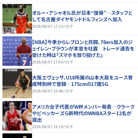
オルー・アシャオル氏が日本“復帰”…スタッフと
して名古屋ダイヤモンドドルフィンズへ加入
2026/08/07 17:13
バスケ
【NBA】今季からレブロンと共闘、76ers加入のジ
ェイレン・ブラウンが本音を吐露 トレード通告を
受けた時は「スマホを放り投げた」
2026/08/07 17:03
バスケ
大阪エヴェッサ、U18所属の山本大扇をユース育
成特別枠で登録…175cmの17歳SG
2026/08/07 16:46
バスケ
アメリカ女子代表がW杯メンバー発表…クラーク
やビベッカーズら新時代のWNBAスター12名が
選出
2026/08/07 16:19
バスケ