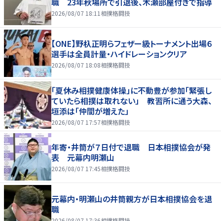
職 23年秋場所で引退後、木瀬部屋付きで指導
2026/08/07 18:11
相撲格闘技
【ONE】野杁正明らフェザー級トーナメント出場６
選手は全員計量・ハイドレーションクリア
2026/08/07 18:08
相撲格闘技
「夏休み相撲健康体操」に不動豊が参加「緊張し
ていたら相撲は取れない」 教習所に通う大森、
垣添は「仲間が増えた」
2026/08/07 17:57
相撲格闘技
年寄・井筒が７日付で退職 日本相撲協会が発
表 元幕内明瀬山
2026/08/07 17:45
相撲格闘技
元幕内・明瀬山の井筒親方が日本相撲協会を退
職
2026/08/07 17:36
相撲格闘技