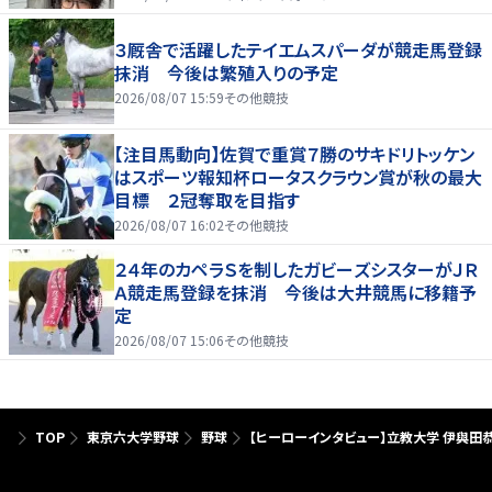
３厩舎で活躍したテイエムスパーダが競走馬登録
抹消 今後は繁殖入りの予定
2026/08/07 15:59
その他競技
【注目馬動向】佐賀で重賞７勝のサキドリトッケン
はスポーツ報知杯ロータスクラウン賞が秋の最大
目標 ２冠奪取を目指す
2026/08/07 16:02
その他競技
２４年のカペラＳを制したガビーズシスターがＪＲ
Ａ競走馬登録を抹消 今後は大井競馬に移籍予
定
2026/08/07 15:06
その他競技
TOP
東京六大学野球
野球
【ヒーローインタビュー】立教大学 伊與田恭