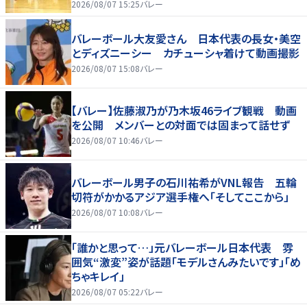
2026/08/07 15:25
バレー
バレーボール大友愛さん 日本代表の長女・美空
とディズニーシー カチューシャ着けて動画撮影
2026/08/07 15:08
バレー
【バレー】佐藤淑乃が乃木坂46ライブ観戦 動画
を公開 メンバーとの対面では固まって話せず
2026/08/07 10:46
バレー
バレーボール男子の石川祐希がVNL報告 五輪
切符がかかるアジア選手権へ「そしてここから」
2026/08/07 10:08
バレー
「誰かと思って…」元バレーボール日本代表 雰
囲気“激変”姿が話題「モデルさんみたいです」「め
ちゃキレイ」
2026/08/07 05:22
バレー