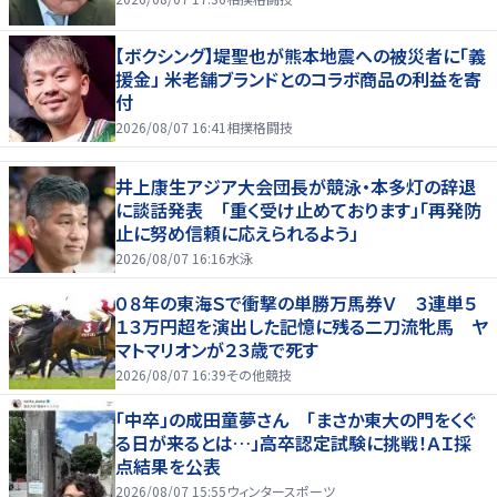
【ボクシング】堤聖也が熊本地震への被災者に「義
援金」 米老舗ブランドとのコラボ商品の利益を寄
付
2026/08/07 16:41
相撲格闘技
井上康生アジア大会団長が競泳・本多灯の辞退
に談話発表 「重く受け止めております」「再発防
止に努め信頼に応えられるよう」
2026/08/07 16:16
水泳
０８年の東海Ｓで衝撃の単勝万馬券Ｖ ３連単５
１３万円超を演出した記憶に残る二刀流牝馬 ヤ
マトマリオンが２３歳で死す
2026/08/07 16:39
その他競技
「中卒」の成田童夢さん 「まさか東大の門をくぐ
る日が来るとは…」高卒認定試験に挑戦！ＡＩ採
点結果を公表
2026/08/07 15:55
ウィンタースポーツ