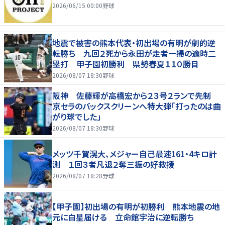
2026/06/15 00:00
野球
地震で被害の熊本代表・初出場の有明が劇的逆
転勝ち 九回２死から永田が走者一掃の適時二
塁打 甲子園初勝利 県勢春夏１１０勝目
2026/08/07 18:30
野球
阪神 佐藤輝が高橋宏から２３号２ランで先制
京セラのバックスクリーンへ特大弾「打ったのは曲
がり球でした」
2026/08/07 18:30
野球
メッツ千賀滉大、メジャー自己最速161・4キロ計
測 １回３者凡退２奪三振の好救援
2026/08/07 18:28
野球
【甲子園】初出場の有明が初勝利 熊本地震の地
元に白星届ける 立命館宇治に逆転勝ち