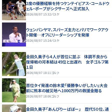
2度の優勝経験を持つケンテイビアス・コールドウ
ェル・ポープがシクサーズへ正式加入
2026/08/07 15:32
バスケ
ウェンバンヤマ、スパーズ主力とパリでワークアウ
ト開催…オフにリーダーシップを発揮
2026/08/07 15:24
バスケ
金田久美子ら４人が首位に並ぶ 体調不良から
復帰戦の河本結は45位と出遅れ 女子ゴルフ第
１日
2026/08/07 18:11
ゴルフ
首位タイ発進の鈴木愛「優勝争いがしたい」大会
前に熊本の被災地へ1000万円の救援金贈る
2026/08/07 18:06
ゴルフ
金田久美子「あんびりーばぼー」 歴代５０位、通