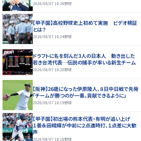
2026/08/07 18:26
野球
【甲子園】高校野球史上初めて実施 ビデオ検証
とは？
2026/08/07 18:24
野球
ドラフトに名を刻んだ3人の日本人 動き出した
若き台湾代表…伝説の捕手が率いる新生チーム
2026/08/07 18:20
野球
【阪神】26歳になった伊原陵人、８日中日戦で先発
「チームが勝つのが一番。貢献できるように」
2026/08/07 18:19
野球
【甲子園】初出場の熊本代表・有明が追い上げ
１番永田晴輝が中前に２点適時打、１点差に大歓
声
2026/08/07 18:18
野球