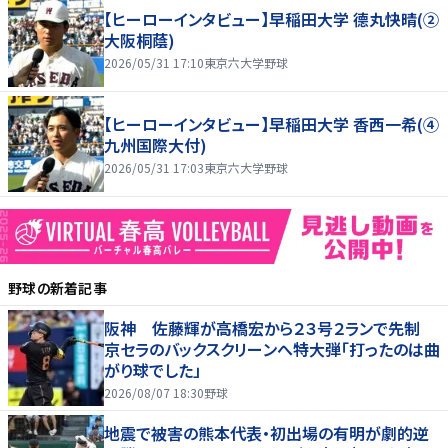
【ヒーローインタビュー】早稲田大学 德丸快晴(②
大阪桐蔭)
2026/05/31 17:10
東京六大学野球
【ヒーローインタビュー】早稲田大学 香西一希(④
九州国際大付)
2026/05/31 17:03
東京六大学野球
野球
の新着記事
阪神 佐藤輝が高橋宏から２３号２ランで先制
京セラのバックスクリーンへ特大弾「打ったのは曲
がり球でした」
2026/08/07 18:30
野球
地震で被害の熊本代表・初出場の有明が劇的逆