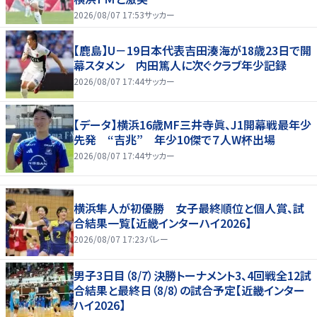
2026/08/07 17:53
サッカー
【鹿島】U－19日本代表吉田湊海が18歳23日で開
幕スタメン 内田篤人に次ぐクラブ年少記録
2026/08/07 17:44
サッカー
【データ】横浜16歳MF三井寺眞、J1開幕戦最年少
先発 “吉兆” 年少10傑で７人W杯出場
2026/08/07 17:44
サッカー
横浜隼人が初優勝 女子最終順位と個人賞、試
合結果一覧【近畿インターハイ2026】
2026/08/07 17:23
バレー
男子3日目（8/7）決勝トーナメント3、4回戦全12試
合結果と最終日（8/8）の試合予定【近畿インター
ハイ2026】