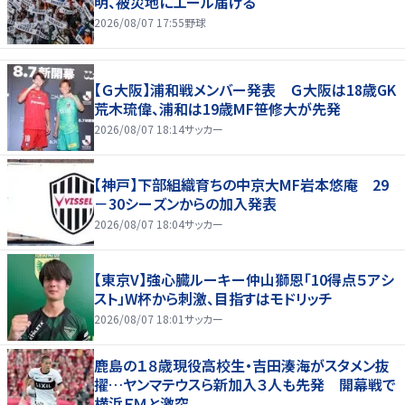
明、被災地にエール届ける
2026/08/07 17:55
野球
【Ｇ大阪】浦和戦メンバー発表 Ｇ大阪は18歳GK
荒木琉偉、浦和は19歳MF笹修大が先発
2026/08/07 18:14
サッカー
【神戸】下部組織育ちの中京大MF岩本悠庵 29
－30シーズンからの加入発表
2026/08/07 18:04
サッカー
【東京V】強心臓ルーキー仲山獅恩「10得点５アシ
スト」W杯から刺激、目指すはモドリッチ
2026/08/07 18:01
サッカー
鹿島の１８歳現役高校生・吉田湊海がスタメン抜
擢…ヤンマテウスら新加入３人も先発 開幕戦で
横浜ＦＭと激突