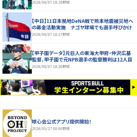
2026/08/07 18:28
野球
【中日】11日本拠地DeNA戦で熊本地震被災地へ
の募金活動実施 ナゴヤ球場でも選手呼びかけ
2026/08/07 18:27
野球
【甲子園データ】元巨人の東海大甲府・仲沢広基
監督、甲子園で元NPB選手の監督勝利は12人目
2026/08/07 18:26
野球
球心会公式アプリ提供開始！
2026/05/27 00:00
野球