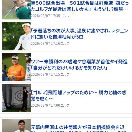
算５００試合出場 ５０１試合目は好発進「嫌だっ
たゴルフが最近は楽しいかも」「もう少し？頑張り
たいな」
2026/08/07 17:35
ゴルフ
「予選落ちの次が大事」温泉に癒やされ、レジェン
ドに驚いた吉澤柚月が5位
2026/08/07 17:16
ゴルフ
ツアー未勝利の23歳池ケ谷瑠菜が首位タイ発進
「自分がどれだけいけるかを知りたい」
2026/08/07 17:15
ゴルフ
【ゴルフ】飛距離アップのために～ 脱力と軸の感
覚を磨く ～
2026/08/07 17:00
ゴルフ
元幕内明瀬山の井筒親方が日本相撲協会を退