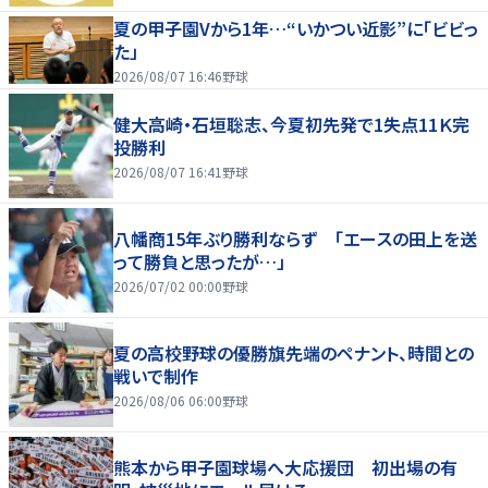
夏の甲子園Vから1年…“いかつい近影”に「ビビっ
た」
2026/08/07 16:46
野球
健大高崎・石垣聡志、今夏初先発で1失点11Ｋ完
投勝利
2026/08/07 16:41
野球
八幡商15年ぶり勝利ならず 「エースの田上を送
って勝負と思ったが…」
2026/07/02 00:00
野球
夏の高校野球の優勝旗先端のペナント、時間との
戦いで制作
2026/08/06 06:00
野球
熊本から甲子園球場へ大応援団 初出場の有