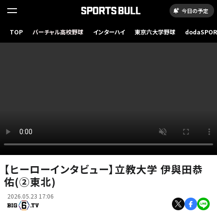
今日の予定
TOP
バーチャル高校野球
インターハイ
東京六大学野球
dodaSPO
（新しいタブ
【ヒーローインタビュー】立教大学 伊與田恭
佑(②東北)
2026.05.23 17:06