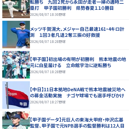
転勝ち 九回２死から永田が走者一掃の適時二
塁打 甲子園初勝利 県勢春夏１１０勝目
2026/08/07 18:30
野球
メッツ千賀滉大、メジャー自己最速161・4キロ計
測 １回３者凡退２奪三振の好救援
2026/08/07 18:28
野球
【甲子園】初出場の有明が初勝利 熊本地震の地
元に白星届ける 立命館宇治に逆転勝ち
2026/08/07 18:28
野球
【中日】11日本拠地DeNA戦で熊本地震被災地へ
の募金活動実施 ナゴヤ球場でも選手呼びかけ
2026/08/07 18:27
野球
【甲子園データ】元巨人の東海大甲府・仲沢広基
監督、甲子園で元NPB選手の監督勝利は12人目