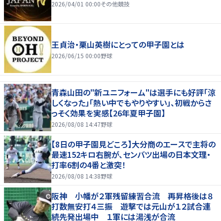
2026/04/01 00:00
その他競技
王貞治・栗山英樹にとっての甲子園とは
2026/06/15 00:00
野球
青森山田の"新ユニフォーム"は選手にも好評「涼
しくなった」「熱い中でもやりやすい」、初戦からさ
っそく効果を実感【26年夏甲子園】
2026/08/08 14:47
野球
【8日の甲子園見どころ】大分商のエースで主将の
最速152キロ右腕が、センバツ出場の日本文理・
打率6割の4番と激突！
2026/08/08 14:38
野球
阪神 小幡が２軍残留練習合流 再昇格後は８
打数無安打４三振 遊撃では元山が１２試合連
続先発出場中 １軍には湯浅が合流