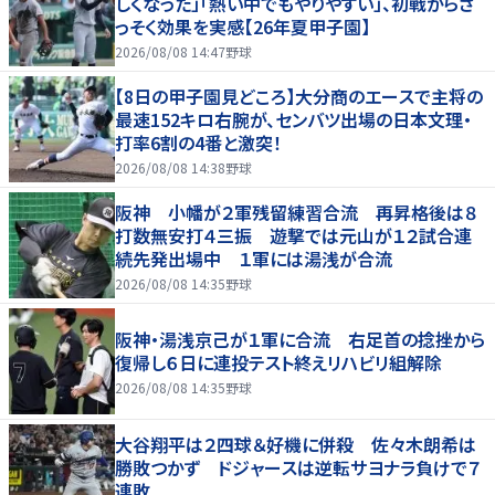
しくなった」「熱い中でもやりやすい」、初戦からさ
っそく効果を実感【26年夏甲子園】
2026/08/08 14:47
野球
【8日の甲子園見どころ】大分商のエースで主将の
最速152キロ右腕が、センバツ出場の日本文理・
打率6割の4番と激突！
2026/08/08 14:38
野球
阪神 小幡が２軍残留練習合流 再昇格後は８
打数無安打４三振 遊撃では元山が１２試合連
続先発出場中 １軍には湯浅が合流
2026/08/08 14:35
野球
阪神・湯浅京己が１軍に合流 右足首の捻挫から
復帰し６日に連投テスト終えリハビリ組解除
2026/08/08 14:35
野球
大谷翔平は２四球＆好機に併殺 佐々木朗希は
勝敗つかず ドジャースは逆転サヨナラ負けで７
連敗