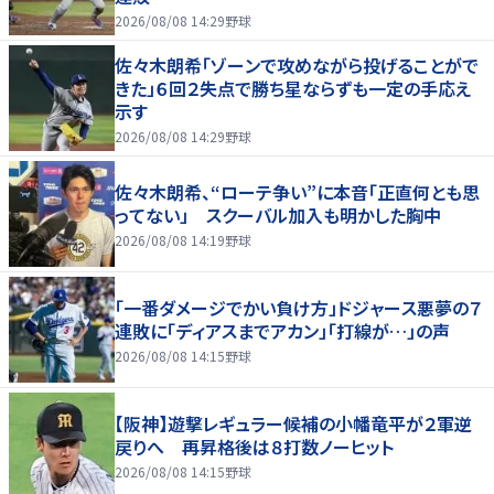
2026/08/08 14:29
野球
佐々木朗希「ゾーンで攻めながら投げることがで
きた」６回２失点で勝ち星ならずも一定の手応え
示す
2026/08/08 14:29
野球
佐々木朗希、“ローテ争い”に本音「正直何とも思
ってない」 スクーバル加入も明かした胸中
2026/08/08 14:19
野球
「一番ダメージでかい負け方」ドジャース悪夢の７
連敗に「ディアスまでアカン」「打線が…」の声
2026/08/08 14:15
野球
【阪神】遊撃レギュラー候補の小幡竜平が２軍逆
戻りへ 再昇格後は８打数ノーヒット
2026/08/08 14:15
野球