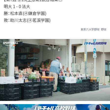
明大 1 - 0 法大
勝：松本直(④鎌倉学園)
敗：助川太志(④茗溪学園)
東京六大学野球
野球