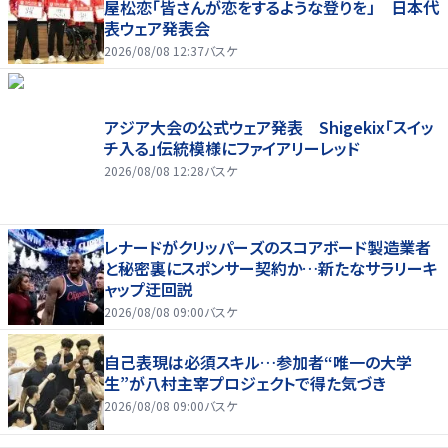
屋松恋「皆さんが恋をするような登りを」 日本代
表ウェア発表会
2026/08/08 12:37
バスケ
アジア大会の公式ウェア発表 Shigekix「スイッ
チ入る」伝統模様にファイアリーレッド
2026/08/08 12:28
バスケ
レナードがクリッパーズのスコアボード製造業者
と秘密裏にスポンサー契約か‬…新たなサラリーキ
ャップ迂回説
2026/08/08 09:00
バスケ
自己表現は必須スキル…参加者“唯一の大学
生”が八村主宰プロジェクトで得た気づき
2026/08/08 09:00
バスケ