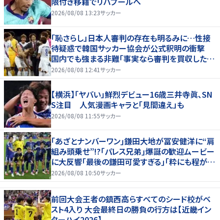
限付き移籍でリバプールへ
2026/08/08 13:23
サッカー
「恥さらし」日本人審判の存在も明るみに…性接
待疑惑で韓国サッカー協会が公式釈明の衝撃
国内でも強まる非難「事実なら審判を買収したこ
とになる」
2026/08/08 12:41
サッカー
【横浜】「ヤバい」鮮烈デビュー16歳三井寺眞、SN
S注目 人気漫画キャラと「見間違え」も
2026/08/08 11:55
サッカー
｢あざとナンバーワン｣鎌田大地が冨安健洋に“肩
組み頭乗せ”!?｢パレス兄弟｣爆誕の歓迎ムービー
に大反響｢最後の鎌田可愛すぎる｣｢粋にも程があ
る！」
2026/08/08 10:50
サッカー
前回大会王者の鎮西高らすべてのシード校がベ
スト4入り 大会最終日の勝負の行方は【近畿イン
ターハイ2026】