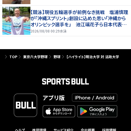
【競泳】現役五輪選手が前例なき挑戦 塩浦慎理
が「沖縄スプリント」創設に込めた思い「沖縄から
オリンピック選手を」 池江璃花子ら日本代表も
参戦
2026/08/08 00:29
水泳
TOP
東京六大学野球
野球
【ハイライト】明治大学 対 法政大学
アプリ版
ヘルプ
推奨環境
サービス紹介
会社概要
採用情報