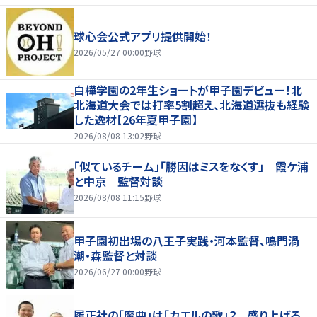
球心会公式アプリ提供開始！
2026/05/27 00:00
野球
白樺学園の2年生ショートが甲子園デビュー！北
北海道大会では打率5割超え、北海道選抜も経験
した逸材【26年夏甲子園】
2026/08/08 13:02
野球
「似ているチーム」「勝因はミスをなくす」 霞ケ浦
と中京 監督対談
2026/08/08 11:15
野球
甲子園初出場の八王子実践・河本監督、鳴門渦
潮・森監督と対談
2026/06/27 00:00
野球
履正社の「魔曲」は「カエルの歌」？ 盛り上げる