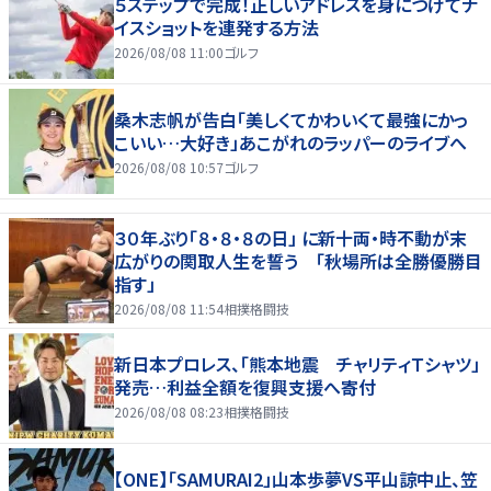
５ステップで完成！正しいアドレスを身につけてナ
イスショットを連発する方法
2026/08/08 11:00
ゴルフ
桑木志帆が告白「美しくてかわいくて最強にかっ
こいい…大好き」あこがれのラッパーのライブへ
2026/08/08 10:57
ゴルフ
３０年ぶり「８・８・８の日」 に新十両・時不動が末
広がりの関取人生を誓う 「秋場所は全勝優勝目
指す」
2026/08/08 11:54
相撲格闘技
新日本プロレス、「熊本地震 チャリティＴシャツ」
発売…利益全額を復興支援へ寄付
2026/08/08 08:23
相撲格闘技
【ONE】「SAMURAI2」山本歩夢VS平山諒中止、笠