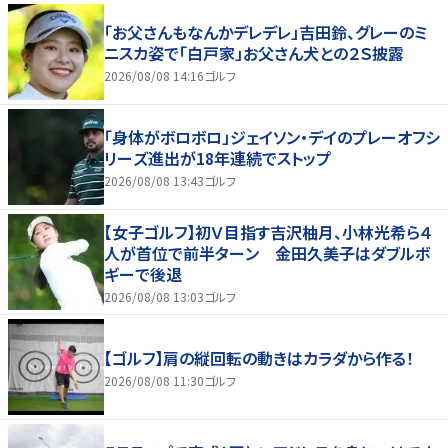
「お父さんもなんかデレデレ」吉田鈴、グレーのミ
ニスカ姿で「白戸家」お父さん犬との２Ｓ披露
2026/08/08 14:16
ゴルフ
「身体がボロボロ」ジェイソン・デイのプレーオフシ
リーズ進出が18年連続でストップ
2026/08/08 13:43
ゴルフ
【女子ゴルフ】初Ｖ目指す吉沢柚月、小林光希ら４
人が首位で前半ターン 金田久美子はダブルボ
ギーで後退
2026/08/08 13:03
ゴルフ
【ゴルフ】肩の縦回転の動きはカラダから作る！
2026/08/08 11:30
ゴルフ