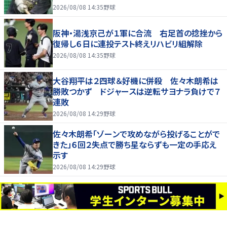
2026/08/08 14:35
野球
阪神・湯浅京己が１軍に合流 右足首の捻挫から
復帰し６日に連投テスト終えリハビリ組解除
2026/08/08 14:35
野球
大谷翔平は２四球＆好機に併殺 佐々木朗希は
勝敗つかず ドジャースは逆転サヨナラ負けで７
連敗
2026/08/08 14:29
野球
佐々木朗希「ゾーンで攻めながら投げることがで
きた」６回２失点で勝ち星ならずも一定の手応え
示す
2026/08/08 14:29
野球