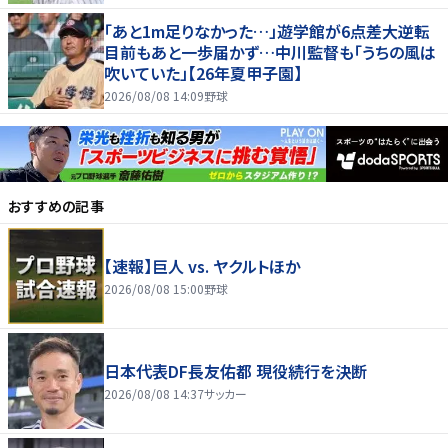
「あと1m足りなかった…」遊学館が6点差大逆転
目前もあと一歩届かず…中川監督も「うちの風は
吹いていた」【26年夏甲子園】
2026/08/08 14:09
野球
おすすめの記事
【速報】巨人 vs. ヤクルトほか
2026/08/08 15:00
野球
日本代表DF長友佑都 現役続行を決断
2026/08/08 14:37
サッカー