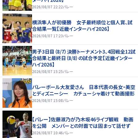
2026/08/07 22:22
バレー
横浜隼人が初優勝 女子最終順位と個人賞、試
合結果一覧【近畿インターハイ2026】
2026/08/07 17:23
バレー
男子3日目（8/7）決勝トーナメント3、4回戦全12試
合結果と最終日（8/8）の試合予定【近畿インター
ハイ2026】
2026/08/07 15:25
バレー
バレーボール大友愛さん 日本代表の長女・美空
とディズニーシー カチューシャ着けて動画撮影
2026/08/07 15:08
バレー
【バレー】佐藤淑乃が乃木坂46ライブ観戦 動画
を公開 メンバーとの対面では固まって話せず
2026/08/07 10:46
バレー