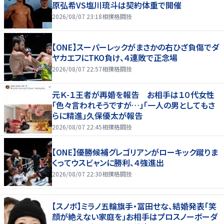
原弘希VS塩川琉斗は契約体重で開催
2026/08/07 23:18
相撲格闘技
【ONE】スーパーレックがまさかの右ひざ負傷でダ
ヤカエフにTKO負け、４連敗で正念場
2026/08/07 22:57
相撲格闘技
元Ｋ-１王者が再婚を報告 お相手は１０代女性
「色々言われそうですが…」「一人の男としてもさ
らに精進」久保優太が報告
2026/08/07 22:45
相撲格闘技
【ONE】優勝候補グレゴリアンがローキック蹴りま
くってウスビャンに勝利、４強進出
2026/08/07 22:30
相撲格闘技
【スノボ】ミラノ五輪旗手・冨田せな、結婚発表「笑
顔が絶えない家庭を」お相手はプロスノーボーダ