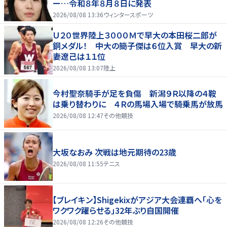
ー…令和８年８月８日に発表
2026/08/08 13:36
ウィンタースポーツ
Ｕ２０世界陸上３０００Ｍで早大の本田桜二郎が
銅メダル！ 中大の簡子傑は６位入賞 早大の新
妻遼己は１１位
2026/08/08 13:07
陸上
今村聖奈騎手が足を負傷 新潟９Ｒ以降の４鞍
は乗り替わりに ４Ｒの馬場入場で騎乗馬が放馬
2026/08/08 12:47
その他競技
大坂なおみ 次戦は地元期待の23歳
2026/08/08 11:55
テニス
【ブレイキン】Shigekixがアジア大会連覇へ「心を
ワクワク躍らせる」32年ぶり自国開催
2026/08/08 12:26
その他競技