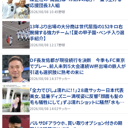
応援団長3人組
2026/08/08 10:45
野球
13年ぶり出場の大分商は世代屈指の152キロ右
腕擁する強力チーム！【夏の甲子園・ベンチ入り選
手紹介】
2026/08/08 12:17
野球
ＤＦ長友佑都が現役続行を決断 今季もＦＣ東京
でプレー、前人未到５大会連続Ｗ杯出場の鉄人が
引退も選択肢に熟考の末に
2026/08/08 14:37
サッカー
「全力でびしょ濡れに！！」２８歳サッカー日本代表
美女、猛暑ディズニー満喫姿に反響「顔面も髪の
毛も犠牲にして」ずぶ濡れショットに騒然「水も滴
る」「女優さんかと」
2026/08/08 14:02
サッカー
バルサDFアラウホ、買い取りオプション付きの期