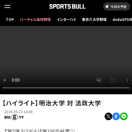
今日の予定
TOP
バーチャル高校野球
インターハイ
東京六大学野球
dodaSPO
（新しいタブ
【ハイライト】明治大学 対 法政大学
2026.05.23 14:49
【第7週 5/23(土)】第1試合結果⚾