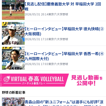
【見逃し配信】慶應義塾大学 対 早稲田大学 2回
戦
2026/05/31 20:14
東京六大学野球
【ヒーローインタビュー】早稲田大学 德丸快晴(②
大阪桐蔭)
2026/05/31 17:10
東京六大学野球
【ヒーローインタビュー】早稲田大学 香西一希(④
九州国際大付)
2026/05/31 17:03
東京六大学野球
野球
の新着記事
青森山田の"新ユニフォーム"は選手にも好評「涼