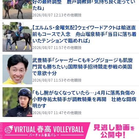
好の最終調整 鹿戸調教師「気持ち良く走ってい
たね」
2026/08/07 12:13
その他競技
【エルムＳ・金曜気配】ウェイワードアクトは輸送直
前もコースで入念 舟山瑠泉騎手「当日に落ち着
いたテンションで臨めれば」
2026/08/07 11:57
その他競技
武豊騎手「シャーガーＣもキングジョージも凱旋
門賞も勝ちたい」国際騎手招待競走参戦の英国
で意欲十分
2026/08/07 11:53
その他競技
「もし腕がなくなっていたら…」４月に落馬負傷の
小野寺祐太騎手が調教騎乗を再開 壮絶な闘病
明かす
2026/08/07 11:47
その他競技