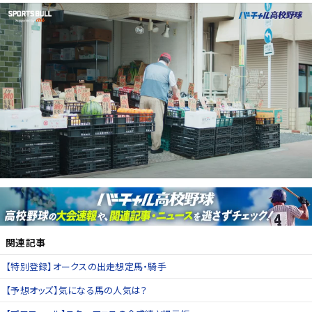
関連記事
【特別登録】オークスの出走想定馬・騎手
【予想オッズ】気になる馬の人気は？