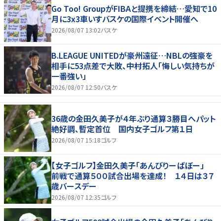
Go Too! GroupがFIBAと提携を締結…愛知で10
月に3x3車いすバスケの国際イベント開催へ
2026/08/07 13:02
バスケ
B.LEAGUE UNITEDが豪州遠征…NBLの強豪を
相手に53点差で大敗、中村拓人「悔しい気持ちが
一番強い」
2026/08/07 12:50
バスケ
36歳の金田久美子が４年ぶり通算３勝目へパット
絶好調、暫定首位 国内女子ゴルフ第１日
2026/08/07 15:18
ゴルフ
【女子ゴルフ】金田久美子「あんびりーばぼー」
前戦で通算５００試合出場を達成！ １４日は３７
歳バースデー
2026/08/07 12:35
ゴルフ