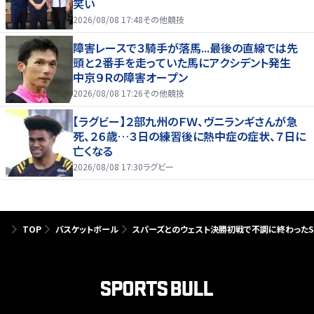
笑い
2026/08/08 17:48
その他競技
障害レースで３騎手が落馬...最後の直線では先
頭と２番手を走っていた馬にアクシデント発生
中京９Ｒの障害オープン
2026/08/08 17:26
その他競技
【ラグビー】２部九州のＦＷ、ヴニランギさんが急
死、２６歳…３日の練習後に熱中症の症状、７日に
亡くなる
2026/08/08 17:30
ラグビー
TOP
バスケットボール
スパーズとのウェスト決勝初戦で不調に終わったS