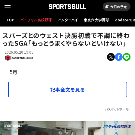
今日の予定
TOP
バーチャル高校野球
インターハイ
東京六大学野球
dodaSPO
サンダーの得点源SGAがスパーズとの初戦で苦戦[写真]=Getty Images
（新しいタブ
スパーズとのウェスト決勝初戦で不調に終わ
ったSGA「もっとうまくやらないといけない」
2026.05.20 19:05
5月…
記事全文を見る
バスケットボール