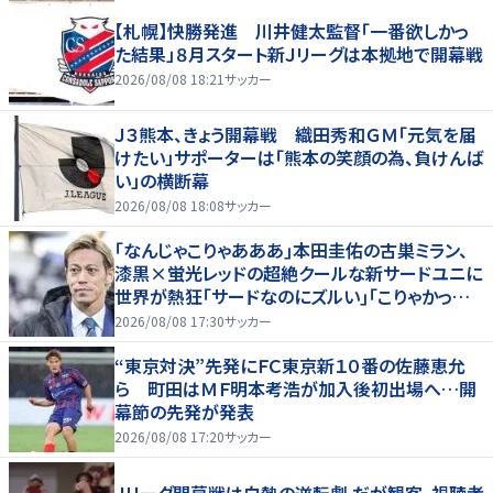
【札幌】快勝発進 川井健太監督「一番欲しかっ
た結果」８月スタート新Ｊリーグは本拠地で開幕戦
2026/08/08 18:21
サッカー
Ｊ３熊本、きょう開幕戦 織田秀和ＧＭ「元気を届
けたい」サポーターは「熊本の笑顔の為、負けんば
い」の横断幕
2026/08/08 18:08
サッカー
｢なんじゃこりゃあああ｣本田圭佑の古巣ミラン、
漆黒×蛍光レッドの超絶クールな新サードユニに
世界が熱狂｢サードなのにズルい｣｢こりゃかっけ
えわ｣
2026/08/08 17:30
サッカー
“東京対決”先発にＦＣ東京新１０番の佐藤恵允
ら 町田はＭＦ明本考浩が加入後初出場へ…開
幕節の先発が発表
2026/08/08 17:20
サッカー
Ｊリーグ開幕戦は白熱の逆転劇 だが観客、視聴者