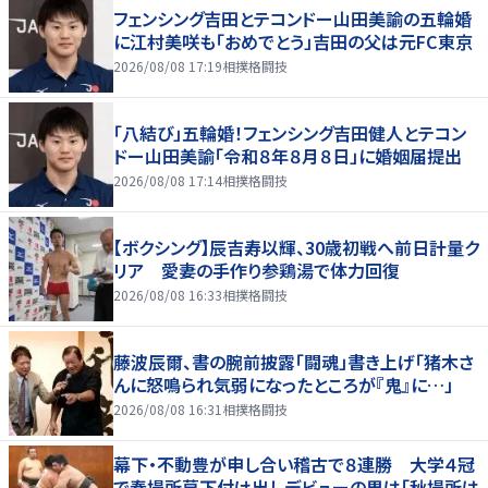
フェンシング吉田とテコンドー山田美諭の五輪婚
に江村美咲も「おめでとう」吉田の父は元FC東京
2026/08/08 17:19
相撲格闘技
「八結び」五輪婚！フェンシング吉田健人とテコン
ドー山田美諭「令和８年８月８日」に婚姻届提出
2026/08/08 17:14
相撲格闘技
【ボクシング】辰吉寿以輝、30歳初戦へ前日計量ク
リア 愛妻の手作り参鶏湯で体力回復
2026/08/08 16:33
相撲格闘技
藤波辰爾、書の腕前披露「闘魂」書き上げ「猪木さ
んに怒鳴られ気弱になったところが『鬼』に…」
2026/08/08 16:31
相撲格闘技
幕下・不動豊が申し合い稽古で８連勝 大学４冠
で春場所幕下付け出しデビューの男は「秋場所は