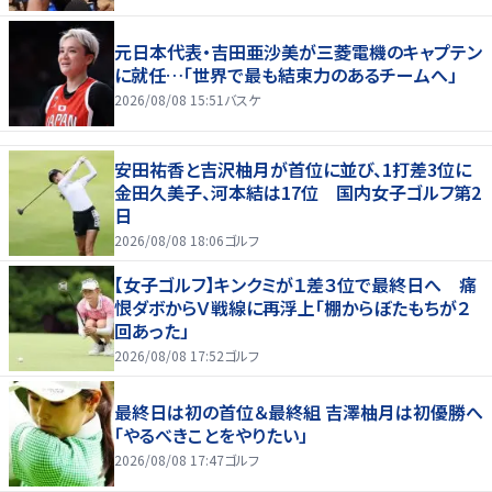
元日本代表・吉田亜沙美が三菱電機のキャプテン
に就任…「世界で最も結束力のあるチームへ」
2026/08/08 15:51
バスケ
安田祐香と吉沢柚月が首位に並び、1打差3位に
金田久美子、河本結は17位 国内女子ゴルフ第2
日
2026/08/08 18:06
ゴルフ
【女子ゴルフ】キンクミが１差３位で最終日へ 痛
恨ダボからＶ戦線に再浮上「棚からぼたもちが２
回あった」
2026/08/08 17:52
ゴルフ
最終日は初の首位＆最終組 吉澤柚月は初優勝へ
「やるべきことをやりたい」
2026/08/08 17:47
ゴルフ