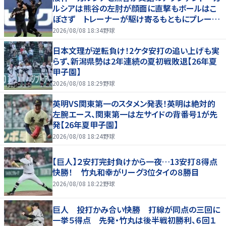
ルシアは熊谷の左肘が顔面に直撃もボールはこ
ぼさず トレーナーが駆け寄るもともにプレー続
行 直後に３連打食らう
2026/08/08 18:34
野球
日本文理が逆転負け！2ケタ安打の追い上げも実
らず、新潟県勢は2年連続の夏初戦敗退【26年夏
甲子園】
2026/08/08 18:29
野球
英明VS関東第一のスタメン発表！英明は絶対的
左腕エース、関東第一は左サイドの背番号1が先
発【26年夏甲子園】
2026/08/08 18:24
野球
【巨人】２安打完封負けから一夜…13安打８得点
快勝！ 竹丸和幸がリーグ3位タイの８勝目
2026/08/08 18:22
野球
巨人 投打かみ合い快勝 打線が同点の三回に
一挙５得点 先発・竹丸は後半戦初勝利、６回１