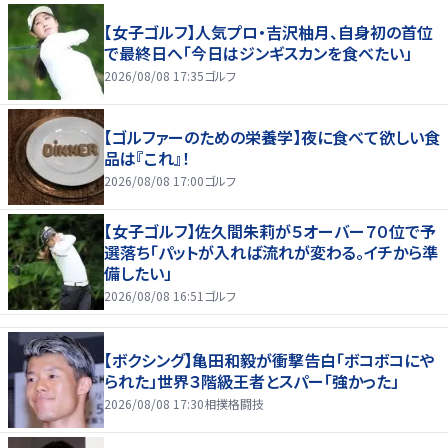
【女子ゴルフ】人気プロ・吉沢柚月、自身初の首位
で最終日へ「今日はジンギスカンを食べたい」
2026/08/08 17:35
ゴルフ
【ゴルファーのための栄養学】夜に食べて欲しい食
品は『これ』！
2026/08/08 17:00
ゴルフ
【女子ゴルフ】佐久間朱莉が５オーバー７０位で予
選落ち「パットが入れば流れが変わる。イチから準
備したい」
2026/08/08 16:51
ゴルフ
【ボクシング】亀田和毅が衝撃告白「ボコボコにや
られた」世界３階級王者とスパー「強かった」
2026/08/08 17:30
相撲格闘技