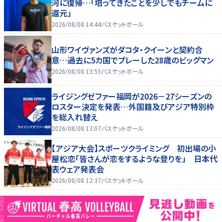
河に復帰…「培ってきたことを少しでもチームに
還元」
2026/08/08 14:44
バスケットボール
山形ワイヴァンズがダコタ・クイーンと契約合
意…過去に5カ国でプレーした28歳のビッグマン
2026/08/08 13:55
バスケットボール
ライジングゼファー福岡が2026－27シーズンの
ロスター決定を発表…外国籍及びアジア特別枠
を総入れ替え
2026/08/08 13:07
バスケットボール
【アジア大会】スポーツクライミング 初出場の小
屋松恋「皆さんが恋をするような登りを」 日本代
表ウェア発表会
2026/08/08 12:37
バスケットボール