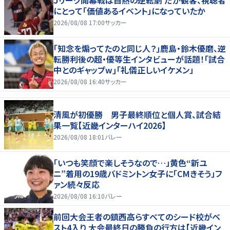
にとって「価値あるイベント」になっていたか
2026/08/08 17:00
サッカー
｢知念を煽ってたのと同じ人？｣鹿島・鈴木優磨、逆
転勝利後の超・優等生インタビューが話題！｢試合
中とのギャップw｣｢礼儀正しいイケメン」
2026/08/08 16:40
サッカー
清風が初優勝 男子最終順位と個人賞、試合結
果一覧【近畿インターハイ2026】
2026/08/08 18:01
バレー
「いつも笑顔で楽しそうなので…」黄色“新ユ
ニ”着用の19歳バドミントン女子に「CMきそう」フ
ァン続々反応
2026/08/08 16:10
バレー
前回大会王者の鎮西高らすべてのシード校がベ
スト4入り 大会最終日の勝負の行方は【近畿イン