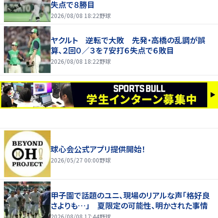
失点で８勝目
2026/08/08 18:22
野球
ヤクルト 逆転で大敗 先発・高橋の乱調が誤
算、２回０／３を７安打６失点で６敗目
2026/08/08 18:22
野球
球心会公式アプリ提供開始！
2026/05/27 00:00
野球
甲子園で話題のユニ、現場のリアルな声「格好良
さよりも…」 夏限定の可能性、明かされた事情
2026/08/08 17:44
野球