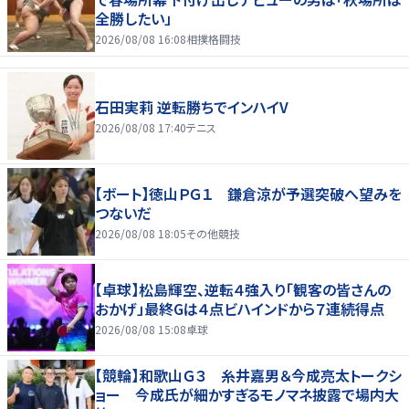
全勝したい」
2026/08/08 16:08
相撲格闘技
石田実莉 逆転勝ちでインハイV
2026/08/08 17:40
テニス
【ボート】徳山ＰＧ１ 鎌倉涼が予選突破へ望みを
つないだ
2026/08/08 18:05
その他競技
【卓球】松島輝空、逆転４強入り「観客の皆さんの
おかげ」最終Gは４点ビハインドから７連続得点
2026/08/08 15:08
卓球
【競輪】和歌山Ｇ３ 糸井嘉男＆今成亮太トークシ
ョー 今成氏が細かすぎるモノマネ披露で場内大