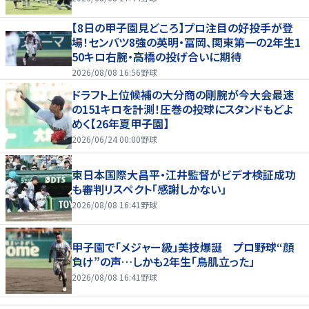
【8日の甲子園見どころ】プロ注目の好投手が登
場！センバツ8強の英明・冨岡、関東第一の2年生1
50キロ右腕・高橋の投げ合いに期待
2026/08/08 16:56
野球
ドラフト上位候補の大分商の剛腕が今大会最速
の151キロを計測！圧巻の投球にスタンドもどよ
めく【26年夏甲子園】
2026/06/24 00:00
野球
東日本国際大昌平・江井監督がビデオ検証成功
も審判リスペクト「感謝しかない」
2026/08/08 16:41
野球
甲子園で「メジャー級」美技爆誕 プロ野球“顔
負け”の声…しかも2年生「鳥肌立った」
2026/08/08 16:41
野球