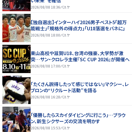
い未来”を確信
2026/08/08 18:36
バスケ
【独自選出】インターハイ2026男子ベスト5「超万
能戦士」「規格外の得点力」「U18落選をバネに」
2026/08/08 18:00
バスケ
東山高校や滋賀U18、台湾の強豪、大学勢が激
突…サン・クロレラ主催『SC CUP 2026』が開催へ
2026/08/08 17:00
バスケ
「たくさん説得したって感じではない」マクシー、レ
ブロンの“リクルート活動”を語る
2026/08/08 16:28
バスケ
「優勝したらスカイダイビングに行こう」…ブラウ
ン、新生シクサーズの交流を明かす
2026/08/08 15:53
バスケ