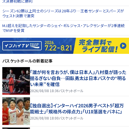
ス決勝初戦に勝利
シーズン62勝以上同士のシリーズは28年ぶり…王者サンダーとスパーズが
ウェスト決勝で激突
MJ超えを記録したサンダーのシェイ・ギルジャス・アレクサンダーが2季連続
でMVPを受賞
バスケットボール
の新着記事
「誰が何を言おうが、僕は日本人」八村塁が語った
揺るぎない自負…田臥勇太は日本バスケの“明る
い未来”を確信
2026/08/08 18:36
バスケットボール
【独自選出】インターハイ2026男子ベスト5「超万
能戦士」「規格外の得点力」「U18落選をバネに」
2026/08/08 18:00
バスケットボール