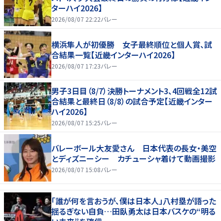
ターハイ2026】
2026/08/07 22:22
バレー
横浜隼人が初優勝 女子最終順位と個人賞、試
合結果一覧【近畿インターハイ2026】
2026/08/07 17:23
バレー
男子3日目（8/7）決勝トーナメント3、4回戦全12試
合結果と最終日（8/8）の試合予定【近畿インター
ハイ2026】
2026/08/07 15:25
バレー
バレーボール大友愛さん 日本代表の長女・美空
とディズニーシー カチューシャ着けて動画撮影
2026/08/07 15:08
バレー
「誰が何を言おうが、僕は日本人」八村塁が語った
揺るぎない自負…田臥勇太は日本バスケの“明る