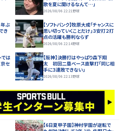
歌を夏に聞けるなんて…」
2026/08/06 22:21
野球
３年ぶ
【ソフトバンク】牧原大成「チャンスに
でき
思い切っていくことだけ」３安打２打
点の活躍も勝利ならず
2026/08/06 22:14
野球
トでは
【阪神】決勝打はやっぱり森下翔
」京セ
太 初回二塁ベース直撃打「同じ相
手に３連敗できない」
2026/08/06 22:13
野球
【6日夏甲子園】神村学園が逆転で