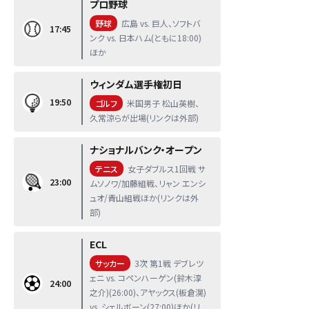
プロ野球
野球
広島 vs. 巨人、ソフトバ
17:45
ンク vs. 日本ハム(ともに18:00)
ほか
ウィンダム選手権初日
19:50
ゴルフ
米国男子 松山英樹、
久常涼らが出場(リンクは外部)
ナショナルバンク・オープン
テニス
女子ダブルス1回戦 サ
23:00
ムソノワ/加藤組戦、リャン エンシ
ュオ/青山組戦ほか(リンクは外
部)
ECL
サッカー
3次 第1戦 デブレツ
ェニ vs. コペンハーゲン(鈴木淳
24:00
之介)(26:00)、アヤックス(板倉滉)
vs. シェルボーン(27:00)ほか(リ