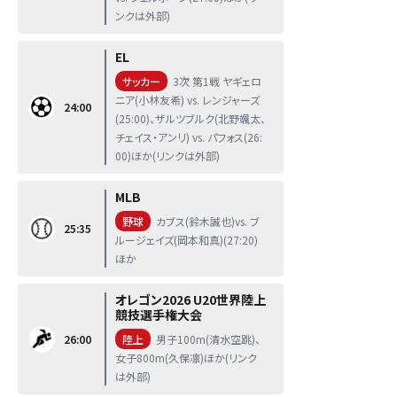
ンクは外部)
EL
サッカー
3次 第1戦 ヤギェロ
ニア(小林友希) vs. レンジャーズ
24:00
(25:00)、ザルツブルク(北野颯太、
チェイス・アンリ) vs. パフォス(26:
00)ほか(リンクは外部)
MLB
野球
カブス(鈴木誠也)vs. ブ
25:35
ルージェイズ(岡本和真)(27:20)
ほか
オレゴン2026 U20世界陸上
競技選手権大会
26:00
陸上
男子100m(清水空跳)、
女子800m(久保凛)ほか(リンク
は外部)