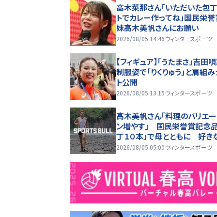
高木菜那さん「いただいた包丁
トでカレー作ってね」国民栄誉
妹高木美帆さんにお願い
2026/08/05 14:46
ウィンタースポーツ
【フィギュア】「うたまさ」吉田唄
制服姿で「りくりゅう」と肩組み
ト公開
2026/08/05 13:15
ウィンタースポーツ
高木美帆さん「料理のバリエー
ン増やす」 国民栄誉賞記念品
丁１０本」で母とともに 好き
理は無水カレー
2026/08/05 05:00
ウィンタースポーツ