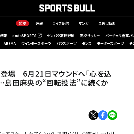
競技
速報
ライブ配信
マンガ
見逃し動画
野球
dodaSPORTS
センバツ高校野球
高校サッカー
バーチャル春高バ
（新しいタブで開く）
ABEMA
ウインタースポーツ
パラスポーツ
ダンス
モータースポーツ
そ
を込めて全力で投球！」と気合……島田麻央の“回転投法”に続くか【フィギュ
登場 6月21日マウンドへ「心を込
…島田麻央の“回転投法”に続くか
ィギュアスケート女子シングルで銅メダルを獲得した中井