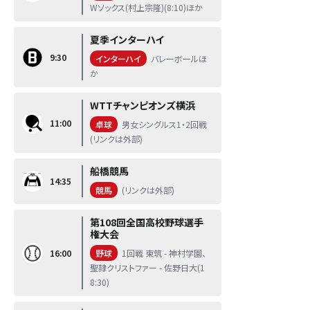
Wソックス(村上宗隆)(8:10)ほか
夏季インターハイ
9:30
インターハイ
バレーボールほ
か
WTTチャンピオンズ横浜
11:00
卓球
男女シングルス1・2回戦
(リンクは外部)
船橋競馬
14:35
競馬
(リンクは外部)
第108回全国高校野球選手
権大会
16:00
野球
1回戦 東筑 - 神村学園、
聖隷クリストファー - 佐野日大(1
8:30)