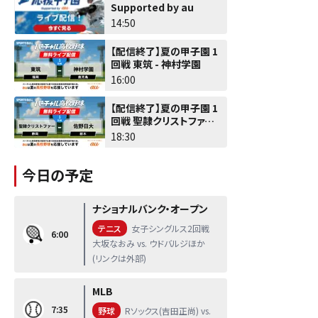
Supported by au
14:50
【配信終了】夏の甲子園 1
回戦 東筑 - 神村学園
16:00
【配信終了】夏の甲子園 1
回戦 聖隷クリストファー -
佐野日大
18:30
今日の予定
ナショナルバンク・オープン
テニス
女子シングルス2回戦
6:00
大坂なおみ vs. ウドバルジほか
(リンクは外部)
MLB
7:35
野球
Rソックス(吉田正尚) vs.