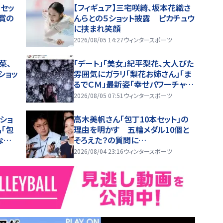
セッ
【フィギュア】三宅咲綺、坂本花織さ
賞の
んらとの５ショット披露 ピカチュウ
に挟まれ笑顔
2026/08/05 14:27
ウィンタースポーツ
菜、
「デート」「美女」紀平梨花、大人びた
ショッ
雰囲気にガラリ「梨花お姉さん」「ま
るでＣＭ」最新姿「幸せパワーチャー
ジ」
2026/08/05 07:51
ウィンタースポーツ
ショ
高木美帆さん「包丁10本セット」の
「包
理由を明かす 五輪メダル10個と
な料
そろえた？の質問に…
2026/08/04 23:16
ウィンタースポーツ