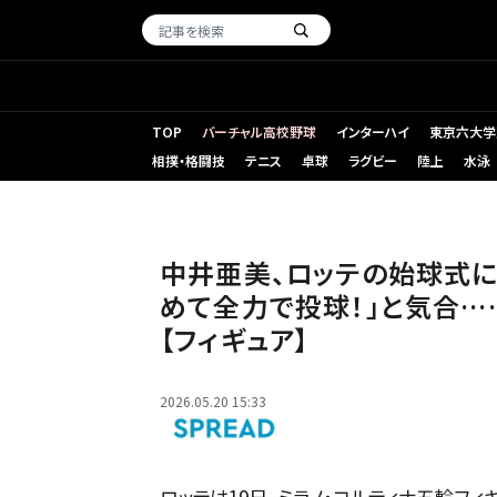
TOP
バーチャル高校野球
インターハイ
東京六大学
相撲・格闘技
テニス
卓球
ラグビー
陸上
水泳
中井亜美、ロッテの始球式に登場 6月21日マウンドへ「心
ア】
中井亜美、ロッテの始球式に
めて全力で投球！」と気合…
【フィギュア】
2026.05.20 15:33
ロッテは19日、ミラノ・コルティナ五輪フ