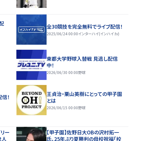
配
全30競技を完全無料でライブ配信！
2025/06/24 00:00
インターハイ(インハイ.tv)
東都大学野球入替戦 見逃し配信
中！
2026/06/30 00:00
野球
王貞治・栗山英樹にとっての甲子園
配信！
とは
2026/06/15 00:00
野球
両リー
【甲子園】佐野日大ОBの沢村拓一
２人
氏、25年ぶり夏勝利の母校祝福「校