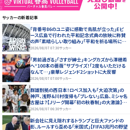
サッカー
の新着記事
｢背番号86のユニ姿に感動で鳥肌が立った｣Eピ
ース広島で行われた平和記念式典の放映に称賛
の声｢素晴らしい取り組み｣｢平和を祈る場所に相
応しい｣
2026/08/07 07:30
サッカー
｢男前過ぎる｣｢さすが紳士｣キングカズから澤穂希
へ“100本の薔薇”サプライズ！｢2度もいただける
なんて…｣豪華レジェンド2ショットに大反響
2026/08/07 07:00
サッカー
群雄割拠の西日本！ロペス加入も｢大迫次第｣の
神戸、浅野＆川村復帰も｢ブレない｣広島、ミシャ名
古屋は？【Jリーグ開幕｢初の秋春制｣の大激論】
(2)
2026/08/07 06:30
サッカー
新会社に見え隠れするトランプと巨大ファンドの
影、ルールすら歪める｢米国式｣【FIFA3兆円の野望