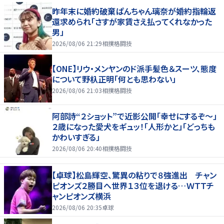
昨年末に婚約破棄ぱんちゃん璃奈が婚約指輪返
還求められ「さすが家賃さえ払ってくれなかった
男」
2026/08/06 21:29
相撲格闘技
【ONE】リウ・メンヤンのド派手髪色＆スーツ、態度
について野杁正明「何とも思わない」
2026/08/06 21:03
相撲格闘技
阿部詩“２ショット”で近影公開「幸せにするぞ〜」
２歳になった愛犬をギュッ！「人形かと」「どっちも
かわいすぎる」
2026/08/06 20:40
相撲格闘技
【卓球】松島輝空、驚異の粘りで８強進出 チャン
ピオンズ２勝目へ世界１３位を退ける…ＷＴＴチ
ャンピオンズ横浜
2026/08/06 20:35
卓球