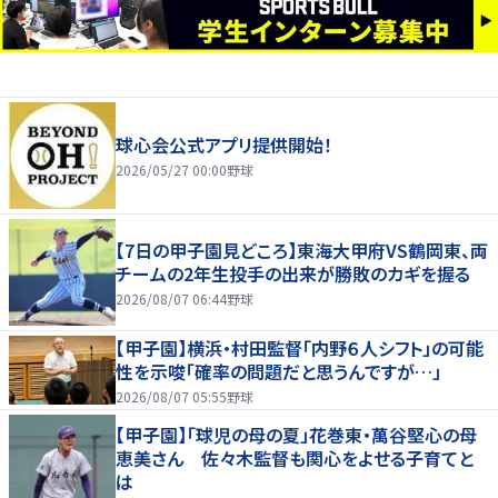
球心会公式アプリ提供開始！
2026/05/27 00:00
野球
【7日の甲子園見どころ】東海大甲府VS鶴岡東、両
チームの2年生投手の出来が勝敗のカギを握る
2026/08/07 06:44
野球
【甲子園】横浜・村田監督「内野６人シフト」の可能
性を示唆「確率の問題だと思うんですが…」
2026/08/07 05:55
野球
【甲子園】「球児の母の夏」花巻東・萬谷堅心の母
恵美さん 佐々木監督も関心をよせる子育てと
は