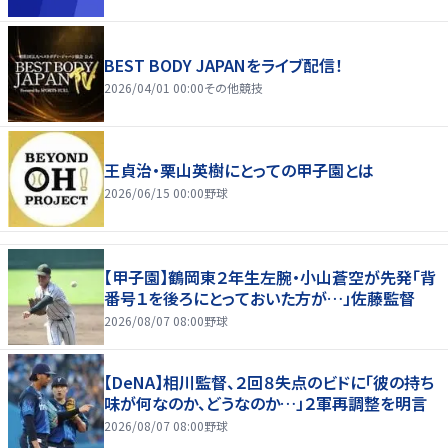
BEST BODY JAPANをライブ配信！
2026/04/01 00:00
その他競技
王貞治・栗山英樹にとっての甲子園とは
2026/06/15 00:00
野球
【甲子園】鶴岡東２年生左腕・小山蒼空が先発「背
番号１を後ろにとっておいた方が…」佐藤監督
2026/08/07 08:00
野球
【DeNA】相川監督、２回８失点のビドに「彼の持ち
味が何なのか、どうなのか…」２軍再調整を明言
2026/08/07 08:00
野球