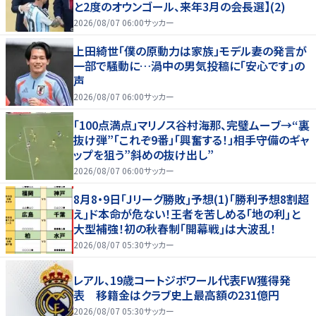
と2度のオウンゴール、来年3月の会長選】(2)
2026/08/07 06:00
サッカー
上田綺世「僕の原動力は家族」モデル妻の発言が
一部で騒動に…渦中の男気投稿に「安心です」の
声
2026/08/07 06:00
サッカー
「100点満点」マリノス谷村海那、完璧ムーブ→“裏
抜け弾”「これぞ9番」「興奮する！」相手守備のギャ
ップを狙う”斜めの抜け出し”
2026/08/07 06:00
サッカー
8月8・9日｢Jリーグ勝敗｣予想(1)｢勝利予想8割超
え｣ド本命が危ない！王者を苦しめる｢地の利｣と
大型補強！初の秋春制｢開幕戦｣は大波乱！
2026/08/07 05:30
サッカー
レアル、19歳コートジボワール代表FW獲得発
表 移籍金はクラブ史上最高額の231億円
2026/08/07 05:30
サッカー