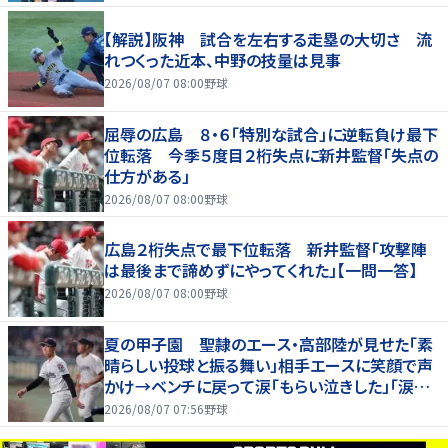
【解説】阪神 試合を左右する走塁の大切さ 流
れつくった近本、中野の技量は見事
2026/08/07 08:00
野球
屈辱の広島 ８・６「特別な試合」に逆転負け最下
位転落 今季５度目２桁失点に新井監督「失点の
仕方がある」
2026/08/07 08:00
野球
広島２桁失点で最下位転落 新井監督「攻撃陣
は最後まで諦めずにやってくれた」【一問一答】
2026/08/07 08:00
野球
夏の甲子園 聖隷のエース・高部陸が見せた「素
晴らしい投球と振る舞い」相手エースに笑顔で声
かけ→ベンチに戻って涙「もらい泣きした」「涙流
しながらも」
2026/08/07 07:56
野球