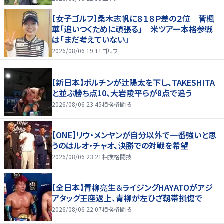
【女子ゴルフ】桑木志帆に８１８Ｐ差の２位 菅楓
華「追いつくために頑張る」 米ツアー本格参戦
は「まだ考えていない」
2026/08/06 19:11
ゴルフ
【新日本】ボルチンが辻陽太を下し、TAKESHITA
と並ぶ勝ち点10、大岩陵平らが8点で追う
2026/08/06 23:45
相撲格闘技
【ONE】リウ・メンヤンが自分以外で一番強いと思
うのはルオ・チャオ、決勝での対戦を希望
2026/08/06 23:21
相撲格闘技
【全日本】青柳亮生＆ライジングHAYATOがアジ
アタッグ王座返上、青柳が左ひざ靱帯損傷で
2026/08/06 22:07
相撲格闘技