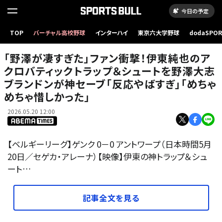
今日の予定
TOP
バーチャル高校野球
インターハイ
東京六大学野球
dodaSPO
（新しいタブ
「野澤が凄すぎた」ファン衝撃！伊東純也のア
クロバティックトラップ＆シュートを野澤大志
ブランドンが神セーブ「反応やばすぎ」「めちゃ
めちゃ惜しかった」
2026.05.20 12:00
【ベルギーリーグ】ゲンク 0－0 アントワープ（日本時間5月
20日／セゲカ・アレーナ）【映像】伊東の神トラップ＆シュ
ート…
記事全文を見る