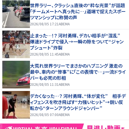
世界ラリー、クラッシュ直後の“粋な光景”が話題
「チームメートへ真っ先に…」道端で捉えたスポー
ツマンシップに称賛の声
2026/08/05 17:21
ABEMA
止まった…！？ 河村勇輝、デカい相手が“混乱”
爆速ドライブで侵入→一瞬の隙をついて“ジャン
プシュート”炸裂
2026/08/05 11:45
ABEMA
大荒れ世界ラリーでまさかのハプニング 激走の
最中、車内の“惨事”に「この表情で…」一流ドライ
バーも必死の形相
2026/08/05 11:31
ABEMA
デカくなった…？ 河村勇輝、“体が変化” 相手デ
ィフェンスを吹き飛ばす“力強いヒット”→鋭い反
転から“ターンアラウンドジャンパー”
2026/08/05 07:00
ABEMA