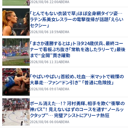
セーブ
2026/08/06 22:00
ABEMA
「とんでもない衣装で草」ほぼ全身網タイツ姿…
ラテン系美女レスラーの電撃復帰が話題「えらい
セクシー」
2026/08/06 18:59
ABEMA
「まさか連勝するとは」トヨタ24歳伏兵、最終コー
ナーで看板ぶち抜き「常軌を逸したラリーで」最後
まで“全開”貫き躍動
2026/08/06 11:31
ABEMA
「やばいやばい」首絞め、吐血…米マットで戦慄の
大暴走…ファン“ドン引き” 「普通に危険技」
2026/08/06 09:07
ABEMA
ボール消えた…！？ 河村勇輝、相手を欺く“衝撃の
神パス”！ 見えないはずのコースを通す“ノールッ
クタップ”… 完璧アシストにアリーナ熱狂
2026/08/06 06:00
ABEMA