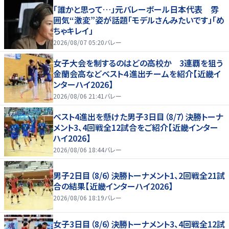
「誰かと思って…」元バレーボール日本代表 雰
囲気“激変”姿が話題「モデルさんみたいです」「め
ちゃキレイ」
2026/08/07 05:20
バレー
女子大会を制するのはどの高校か 3連覇を狙う
金蘭会高などベスト４進出チームを紹介【近畿イ
ンターハイ2026】
2026/08/06 21:41
バレー
ベスト4進出を懸けた男子3日目（8/7）決勝トーナ
メント3、4回戦全12試合をご紹介【近畿インター
ハイ2026】
2026/08/06 18:44
バレー
男子2日目（8/6）決勝トーナメント1、2回戦全21試
合の結果【近畿インターハイ2026】
2026/08/06 18:19
バレー
女子3日目（8/6）決勝トーナメント3、4回戦全12試