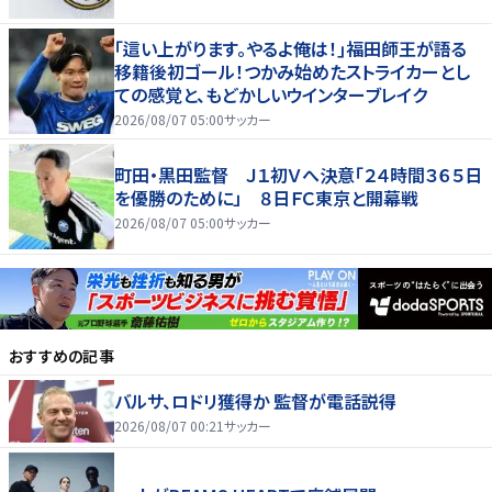
｢這い上がります。やるよ俺は！｣福田師王が語る
移籍後初ゴール！つかみ始めたストライカーとし
ての感覚と、もどかしいウインターブレイク
2026/08/07 05:00
サッカー
町田・黒田監督 Ｊ１初Ｖへ決意「２４時間３６５日
を優勝のために」 ８日ＦＣ東京と開幕戦
2026/08/07 05:00
サッカー
おすすめの記事
バルサ、ロドリ獲得か 監督が電話説得
2026/08/07 00:21
サッカー