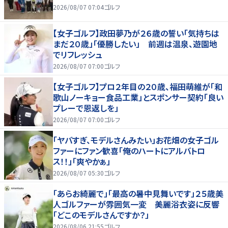
2026/08/07 07:04
ゴルフ
【女子ゴルフ】政田夢乃が２６歳の誓い「気持ちは
まだ２０歳」「優勝したい」 前週は温泉、遊園地
でリフレッシュ
2026/08/07 07:00
ゴルフ
【女子ゴルフ】プロ２年目の２０歳、福田萌維が「和
歌山ノーキョー食品工業」とスポンサー契約「良い
プレーで恩返しを」
2026/08/07 07:00
ゴルフ
「ヤバすぎ、モデルさんみたい」お花畑の女子ゴル
ファーにファン歓喜「俺のハートにアルバトロ
ス！！」「爽やかぁ」
2026/08/07 05:30
ゴルフ
「あらお綺麗で」「最高の暑中見舞いです」２５歳美
人ゴルファーが雰囲気一変 美麗浴衣姿に反響
「どこのモデルさんですか？」
2026/08/06 21:55
ゴルフ