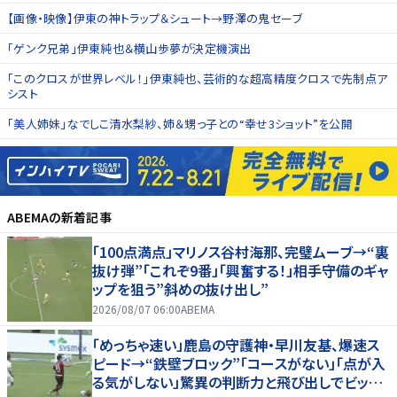
【画像・映像】伊東の神トラップ＆シュート→野澤の鬼セーブ
「ゲンク兄弟」伊東純也＆横山歩夢が決定機演出
「このクロスが世界レベル！」伊東純也、芸術的な超高精度クロスで先制点ア
シスト
「美人姉妹」なでしこ清水梨紗、姉＆甥っ子との“幸せ3ショット”を公開
ABEMA
の新着記事
「100点満点」マリノス谷村海那、完璧ムーブ→“裏
抜け弾”「これぞ9番」「興奮する！」相手守備のギャ
ップを狙う”斜めの抜け出し”
2026/08/07 06:00
ABEMA
「めっちゃ速い」鹿島の守護神・早川友基、爆速ス
ピード→“鉄壁ブロック”「コースがない」「点が入
る気がしない」驚異の判断力と飛び出しでビッグ