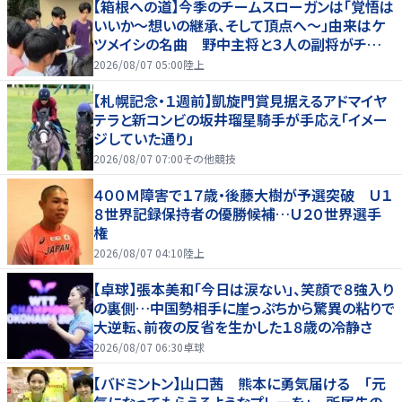
【箱根への道】今季のチームスローガンは「覚悟は
いいか～想いの継承、そして頂点へ～」由来はケ
ツメイシの名曲 野中主将と３人の副将がチーム
を引っ張る…夏合宿特集第１弾、国学院大
2026/08/07 05:00
陸上
【札幌記念・１週前】凱旋門賞見据えるアドマイヤ
テラと新コンビの坂井瑠星騎手が手応え「イメー
ジしていた通り」
2026/08/07 07:00
その他競技
４００Ｍ障害で１７歳・後藤大樹が予選突破 Ｕ１
８世界記録保持者の優勝候補…Ｕ２０世界選手
権
2026/08/07 04:10
陸上
【卓球】張本美和「今日は涙ない」、笑顔で８強入り
の裏側…中国勢相手に崖っぷちから驚異の粘りで
大逆転、前夜の反省を生かした１８歳の冷静さ
2026/08/07 06:30
卓球
【バドミントン】山口茜 熊本に勇気届ける 「元
気になってもらえるようなプレーを」 所属先の