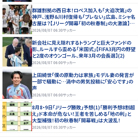
群雄割拠の西日本！ロペス加入も｢大迫次第｣の
神戸、浅野＆川村復帰も｢ブレない｣広島、ミシャ名
古屋は？【Jリーグ開幕｢初の秋春制｣の大激論】
(2)
2026/08/07 06:30
サッカー
新会社に見え隠れするトランプと巨大ファンドの
影、ルールすら歪める｢米国式｣【FIFA3兆円の野望
と2度のオウンゴール、来年3月の会長選】(2)
2026/08/07 06:00
サッカー
上田綺世「僕の原動力は家族」モデル妻の発言が
一部で騒動に…渦中の男気投稿に「安心です」の
声
2026/08/07 06:00
サッカー
8月8・9日｢Jリーグ勝敗｣予想(1)｢勝利予想8割超
え｣ド本命が危ない！王者を苦しめる｢地の利｣と
大型補強！初の秋春制｢開幕戦｣は大波乱！
2026/08/07 05:30
サッカー