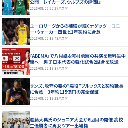
公開…レイカーズ、ウルブズの評価は
2026/08/06 20:27
バスケ
ユーロリーグからの補強が続くナゲッツ…ロニ
ー・ウォーカー四世と1年契約に合意
2026/08/06 19:43
バスケ
『ABEMA』で八村塁＆河村勇輝の共演を無料生中
継へ…男子日本代表の強化試合2試合を放送
2026/08/06 19:37
バスケ
サンズ、攻守の要の”悪役”ブルックスと契約延長
に合意…3年約115億円の完全保証
2026/08/06 19:23
バスケ
進藤大典氏のジュニア大会が6回目の開催 高校
生優勝者に男女ツアー出場権