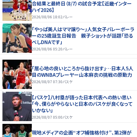
合結果と最終日（8/7）の試合予定【近畿インター
ハイ2026】
2026/08/06 18:02
バレー
「やっぱ美人はママ譲り～」人気女子バレーボーラ
ーの25歳誕生日報告 親子ショットが話題「恐る
べしDNAです」
2026/08/06 05:20
バレー
「居心地の良いところから抜け出す」…日本人5人
目のWNBAプレーヤー山本麻衣の挑戦の原動力
2026/08/07 07:30
バスケ
【バスケ】八村塁が語った日本代表への熱い思い
「今、僕らがやらないと日本のバスケが良くなって
いかない」
2026/08/07 05:00
バスケ
現地メディアの企画“オフ補強格付け”、第2弾が