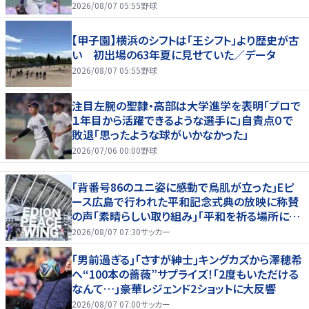
2026/08/07 05:55
野球
【甲子園】横浜のシフトは「王シフト」より歴史が古
い 初出場の63年夏に見せていた／データ
2026/08/07 05:55
野球
注目左腕の聖隷・高部は大学進学を表明「プロで
１年目から活躍できるような選手に」自責点０で
敗退「思ったような球がいかなかった」
2026/07/06 00:00
野球
｢背番号86のユニ姿に感動で鳥肌が立った｣Eピ
ース広島で行われた平和記念式典の放映に称賛
の声｢素晴らしい取り組み｣｢平和を祈る場所に相
応しい｣
2026/08/07 07:30
サッカー
｢男前過ぎる｣｢さすが紳士｣キングカズから澤穂希
へ“100本の薔薇”サプライズ！｢2度もいただける
なんて…｣豪華レジェンド2ショットに大反響
2026/08/07 07:00
サッカー