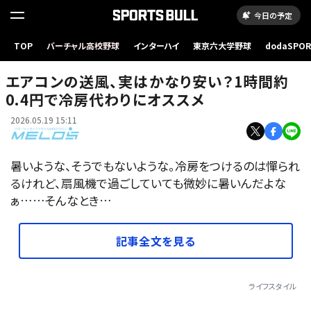
今日の予定
TOP
バーチャル高校野球
インターハイ
東京六大学野球
dodaSPO
エアコンの送風、実はかなり安い？1時間約0.4円で冷房代わりにオススメ
（新しいタブ
エアコンの送風、実はかなり安い？1時間約
0.4円で冷房代わりにオススメ
2026.05.19 15:11
暑いような、そうでもないような。冷房をつけるのは憚られ
るけれど、扇風機で過ごしていても微妙に暑いんだよな
ぁ……そんなとき…
記事全文を見る
ライフスタイル