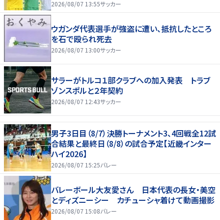
2026/08/07 13:55
サッカー
ウガンダ代表選手が強盗に遭い、抵抗したところ
を石で殴られ死去
2026/08/07 13:00
サッカー
サラーがトルコ１部クラブへの加入発表 トラブ
ゾンスポルと２年契約
2026/08/07 12:43
サッカー
男子3日目（8/7）決勝トーナメント3、4回戦全12試
合結果と最終日（8/8）の試合予定【近畿インター
ハイ2026】
2026/08/07 15:25
バレー
バレーボール大友愛さん 日本代表の長女・美空
とディズニーシー カチューシャ着けて動画撮影
2026/08/07 15:08
バレー