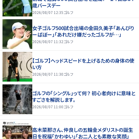
歳バースデー
2026/08/07 12:35
ゴルフ
女子ゴルフ500試合出場の金田久美子「あんびり
ーばぼー」「あれだけ嫌だったゴルフが…」
2026/08/07 11:32
ゴルフ
【ゴルフ】ヘッドスピードを上げるための身体の使
い方
2026/08/07 11:30
ゴルフ
ゴルフの「シングル」って何？ 初心者向けに意味と
すごさを解説します。
2026/08/07 11:00
ゴルフ
高木菜那さん、仲良しの五輪金メダリストの誕生
日を祝福「かわゆい」「お二人とも素敵な笑顔」