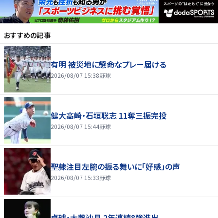
おすすめの記事
有明 被災地に懸命なプレー届ける
2026/08/07 15:38
野球
健大高崎・石垣聡志 11奪三振完投
2026/08/07 15:44
野球
聖隷注目左腕の振る舞いに「好感」の声
2026/08/07 15:33
野球
卓球・大藤沙月 2年連続8強進出