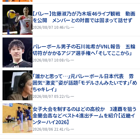
【バレー】佐藤淑乃が乃木坂46ライブ観戦 動画
を公開 メンバーとの対面では固まって話せず
2026/08/07 10:46
バレー
バレーボール男子の石川祐希がVNL報告 五輪
切符がかかるアジア選手権へ「そしてここから」
2026/08/07 10:08
バレー
「誰かと思って…」元バレーボール日本代表 雰
囲気“激変”姿が話題「モデルさんみたいです」「め
ちゃキレイ」
2026/08/07 05:22
バレー
女子大会を制するのはどの高校か 3連覇を狙う
金蘭会高などベスト４進出チームを紹介【近畿イ
ンターハイ2026】
2026/08/06 21:41
バレー