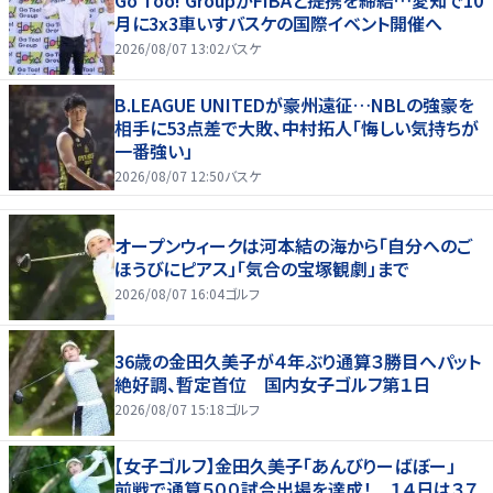
Go Too! GroupがFIBAと提携を締結…愛知で10
月に3x3車いすバスケの国際イベント開催へ
2026/08/07 13:02
バスケ
B.LEAGUE UNITEDが豪州遠征…NBLの強豪を
相手に53点差で大敗、中村拓人「悔しい気持ちが
一番強い」
2026/08/07 12:50
バスケ
オープンウィークは河本結の海から「自分へのご
ほうびにピアス」「気合の宝塚観劇」まで
2026/08/07 16:04
ゴルフ
36歳の金田久美子が４年ぶり通算３勝目へパット
絶好調、暫定首位 国内女子ゴルフ第１日
2026/08/07 15:18
ゴルフ
【女子ゴルフ】金田久美子「あんびりーばぼー」
前戦で通算５００試合出場を達成！ １４日は３７