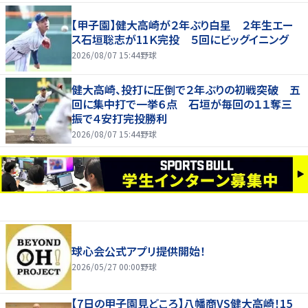
【甲子園】健大高崎が２年ぶり白星 ２年生エー
ス石垣聡志が11Ｋ完投 ５回にビッグイニング
2026/08/07 15:44
野球
健大高崎、投打に圧倒で２年ぶりの初戦突破 五
回に集中打で一挙６点 石垣が毎回の１１奪三
振で４安打完投勝利
2026/08/07 15:44
野球
球心会公式アプリ提供開始！
2026/05/27 00:00
野球
【7日の甲子園見どころ】八幡商VS健大高崎！15