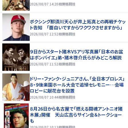
2026/08/07 14:20
相撲格闘技
ボクシング那須川天心が井上拓真との再戦チケッ
ト告知 「面白いですからワクワクさせますから」
2026/08/07 12:52
相撲格闘技
９日からスタート猪木VSアリ写真展「日本のお盆
はボンバイエ」弟・猪木啓介氏らがみどころ解説
2026/08/07 11:52
相撲格闘技
ドリー・ファンク・ジュニアさん、「全日本プロレス」
８・９後楽園ホール大会で追悼セレモニー…会場
ロビーに献花台を設置
2026/08/07 10:44
相撲格闘技
８月26日から名古屋で「燃える闘魂アントニオ猪
木展」開催 天山広吉らサイン会＆トークショー
も
2026/08/07 10:13
相撲格闘技