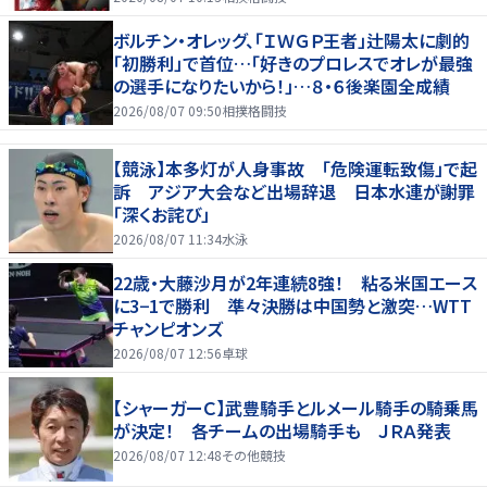
ボルチン・オレッグ、「ＩＷＧＰ王者」辻陽太に劇的
「初勝利」で首位…「好きのプロレスでオレが最強
の選手になりたいから！」…８・６後楽園全成績
2026/08/07 09:50
相撲格闘技
【競泳】本多灯が人身事故 「危険運転致傷」で起
訴 アジア大会など出場辞退 日本水連が謝罪
「深くお詫び」
2026/08/07 11:34
水泳
22歳・大藤沙月が2年連続8強！ 粘る米国エース
に3−1で勝利 準々決勝は中国勢と激突…WTT
チャンピオンズ
2026/08/07 12:56
卓球
【シャーガーＣ】武豊騎手とルメール騎手の騎乗馬
が決定！ 各チームの出場騎手も ＪＲＡ発表
2026/08/07 12:48
その他競技