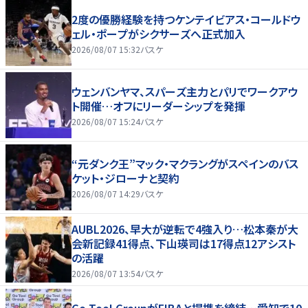
2度の優勝経験を持つケンテイビアス・コールドウ
ェル・ポープがシクサーズへ正式加入
2026/08/07 15:32
バスケ
ウェンバンヤマ、スパーズ主力とパリでワークアウ
ト開催…オフにリーダーシップを発揮
2026/08/07 15:24
バスケ
“元ダンク王”マック・マクラングがスペインのバス
ケット・ジローナと契約
2026/08/07 14:29
バスケ
AUBL2026、早大が逆転で4強入り…松本秦が大
会新記録41得点、下山瑛司は17得点12アシスト
の活躍
2026/08/07 13:54
バスケ