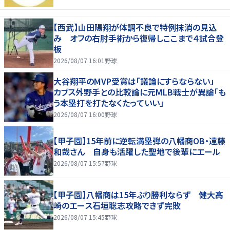
【西武】山田陽翔が体調不良で特例抹消の見込
み オフの右肘手術から復帰しここまで４試合登
板
2026/08/07 16:01
野球
大谷翔平のMVP受賞は「議論にすらならない」
カブス外野手との比較論に元MLB戦士が異論「も
う本塁打を打たなくたっていい」
2026/08/07 16:00
野球
【甲子園】15年前に逆転満塁弾の八幡商OB・遠藤
和哉さん 自身も活躍した聖地で後輩にエール
2026/08/07 15:57
野球
【甲子園】八幡商は15年ぶり勝利ならず 健大高
崎のエース石垣聡志攻略できず完敗
2026/08/07 15:45
野球