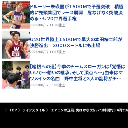
ドルーリー朱瑛里が１５００Ｍで予選突破 積極
的に先頭集団でレース展開 危なげなく突破決
める…Ｕ２０世界選手権
2026/08/07 11:38
陸上
Ｕ２０世界陸上１５００Ｍで早大の本田桜二郎が
決勝進出 ３０００メートルにも出場
2026/08/07 11:07
陸上
【箱根への道】今季のチームスローガンは「覚悟は
いいか～想いの継承、そして頂点へ～」由来はケ
ツメイシの名曲 野中主将と３人の副将がチーム
を引っ張る…夏合宿特集第１弾、国学院大
2026/08/07 05:00
陸上
TOP
ライフスタイル
エアコンの送風、実はかなり安い？1時間約0.4円で