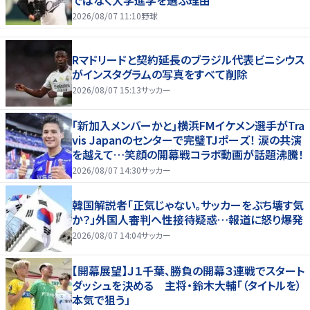
2026/08/07 11:10
野球
Rマドリードと契約延長のブラジル代表ビニシウス
がインスタグラムの写真をすべて削除
2026/08/07 15:13
サッカー
｢新加入メンバーかと｣横浜FMイケメン選手がTra
vis Japanのセンターで完璧TJポーズ！ 涙の共演
を越えて…笑顔の開幕戦コラボ動画が話題沸騰！
2026/08/07 14:30
サッカー
韓国解説者「正気じゃない。サッカーをぶち壊す気
か？」外国人審判へ性接待疑惑…報道に怒り爆発
2026/08/07 14:04
サッカー
【開幕展望】Ｊ１千葉、勝負の開幕３連戦でスタート
ダッシュを決める 主将・鈴木大輔「（タイトルを）
本気で狙う」