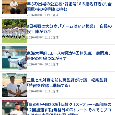
年ぶり出場の公立校・背番号18の指名打者が、全
国屈指の投手陣に挑む
2026/08/07 13:19
野球
8日初戦の大分商、「チームはいい状態」 自慢の
投手陣がカギ
2026/08/07 11:30
野球
東海大甲府、エース村尾が4回無失点 鶴岡東、
終盤の打線つながらず
2026/07/04 00:00
野球
三重との対戦を前に両監督が対談 松宗監督
「特徴を確認し準備する」
2026/08/07 11:15
野球
【夏の甲子園2026】聖隷クリストファー・高部陸の
「２回加速する」規格外のストレート それでもプロ
ではなく大学進学を選ぶ理由