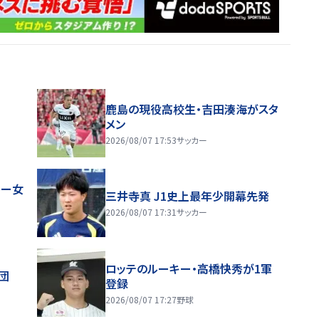
鹿島の現役高校生・吉田湊海がスタ
メン
2026/08/07 17:53
サッカー
レー女
三井寺真 J1史上最年少開幕先発
2026/08/07 17:31
サッカー
ロッテのルーキー・高橋快秀が1軍
団
登録
2026/08/07 17:27
野球