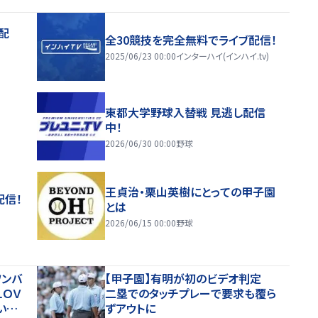
配
全30競技を完全無料でライブ配信！
2025/06/23 00:00
インターハイ(インハイ.tv)
東都大学野球入替戦 見逃し配信
中！
2026/06/30 00:00
野球
王貞治・栗山英樹にとっての甲子園
配信！
とは
2026/06/15 00:00
野球
ワンバ
【甲子園】有明が初のビデオ判定
ＬＯＶ
二塁でのタッチプレーで要求も覆ら
い出
ずアウトに