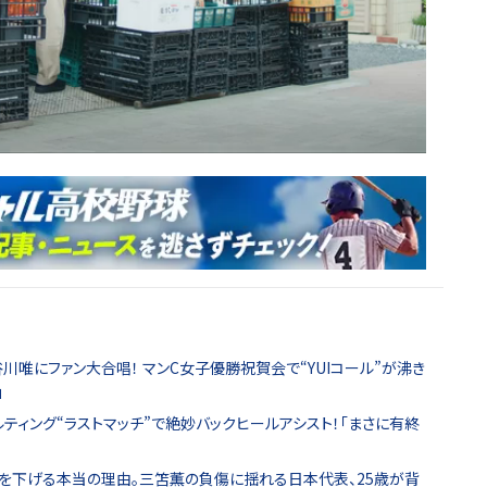
川唯にファン大合唱！ マンC女子優勝祝賀会で“YUIコール”が沸き
｣
ティング“ラストマッチ”で絶妙バックヒールアシスト！｢まさに有終
クスを下げる本当の理由。三笘薫の負傷に揺れる日本代表、25歳が背