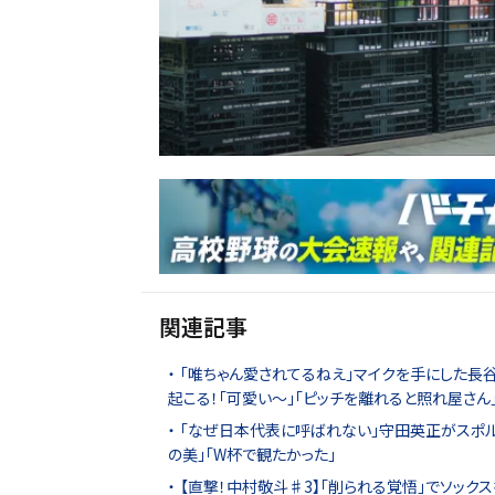
関連記事
｢唯ちゃん愛されてるねえ｣マイクを手にした長谷
起こる！｢可愛い～｣｢ピッチを離れると照れ屋さん
｢なぜ日本代表に呼ばれない｣守田英正がスポル
の美｣｢W杯で観たかった｣
【直撃！中村敬斗♯3】｢削られる覚悟｣でソッ