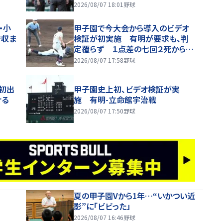
2026/08/07 18:01
野球
・小
甲子園で今大会から導入のビデオ
で収ま
検証が初実施 有明が要求も、判
定覆らず １点差の七回２死から二
盗も判定アウト
2026/08/07 17:58
野球
初出
甲子園史上初、ビデオ検証が実
ける
施 有明-立命館宇治戦
2026/08/07 17:50
野球
夏の甲子園Vから1年…“いかつい近
影”に「ビビった」
2026/08/07 16:46
野球