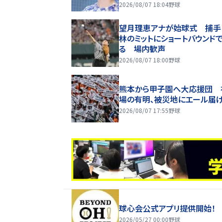
になった」
2026/08/07 18:04
野球
望月理恵アナが始球式 捕手
林のミットにショートバウンド
る 場内歓声
2026/08/07 18:00
野球
熊本から甲子園へ大応援団 
場の有明、被災地にエール届
2026/08/07 17:55
野球
球心会公式アプリ提供開始！
2026/05/27 00:00
野球