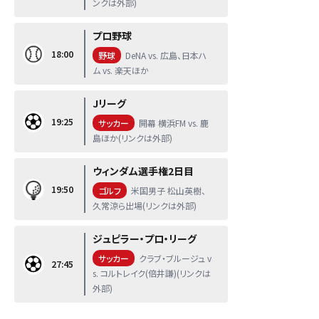
ンクは外部)
プロ野球
18:00
野球
DeNA vs. 広島、日本ハ
ム vs. 楽天ほか
Jリーグ
19:25
サッカー
開幕 横浜FM vs. 鹿
島ほか(リンクは外部)
ウィンダム選手権2日目
19:50
ゴルフ
米国男子 松山英樹、
久常涼ら出場(リンクは外部)
ジュピラー・プロ・リーグ
サッカー
クラブ・ブルージュ v
27:45
s. コルトレイク(倍井謙)(リンクは
外部)