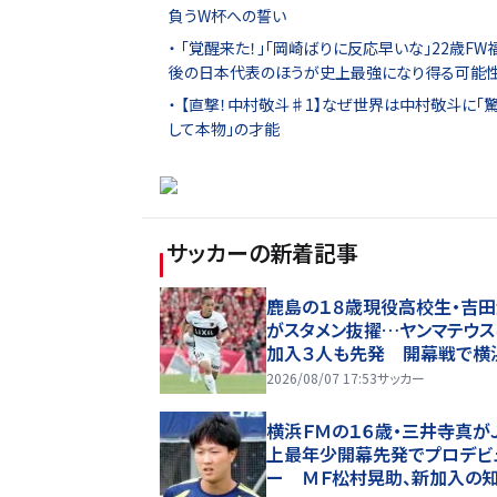
負うW杯への誓い
｢覚醒来た！｣｢岡崎ばりに反応早いな｣22歳F
後の日本代表のほうが史上最強になり得る可能性
【直撃！中村敬斗♯1】なぜ世界は中村敬斗に｢
して本物｣の才能
サッカー
の新着記事
鹿島の１８歳現役高校生・吉
がスタメン抜擢…ヤンマテウス
加入３人も先発 開幕戦で横
Ｍと激突
2026/08/07 17:53
サッカー
横浜ＦＭの１６歳・三井寺真が
上最年少開幕先発でプロデビ
ー ＭＦ松村晃助、新加入の