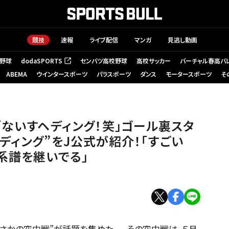
競技
速報
ライブ配信
マンガ
見逃し動画
野球
dodaSPORTS
センバツ高校野球
高校サッカー
バーチャル春高バ
（新しいタブで開く）
ABEMA
ウインタースポーツ
パラスポーツ
ダンス
モータースポーツ
そ
た。撮影／中地拓也
｢ないすヘディング！笑｣ゴール裏スタ
ディング”をJ公式が紹介！｢すごい
系譜を継いでる｣
さかの空中戦”が話題を集めた。 その空中戦は、５月