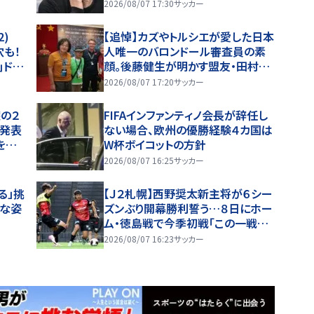
開
できるか(2)
2026/08/07 17:30
サッカー
2)
【追悼】カズやトルシエが愛した日本
穴も！
人唯一のバロンドール審査員の素
｣ドタ
顔。後藤健生が明かす盟友・田村修
を分け
一さん(1)W杯直後のフランス取材
2026/08/07 17:20
サッカー
とオマール海老事件
の２
FIFAインファンティノ会長が辞任し
を発表
ない場合、欧州の優勝経験４カ国は
を踏
W杯ボイコットの方針
いま
2026/08/07 16:25
サッカー
る」挑
【Ｊ２札幌】西野奨太新主将が６シー
んな姿
ズンぶり開幕勝利誓う…８日にホー
ム・徳島戦で今季初戦「この一戦で
どういうシーズンを歩めるかが決ま
2026/08/07 16:23
サッカー
る」