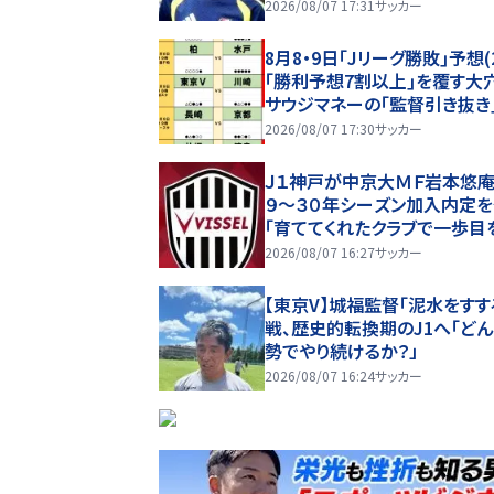
慶、ブランコも先発 “６万人
2026/08/07 17:31
サッカー
幕”の鹿島戦
8月8・9日｢Jリーグ勝敗｣予想(
｢勝利予想7割以上｣を覆す大
サウジマネーの｢監督引き抜き
バタ劇と、｢特別な日｣が勝敗
2026/08/07 17:30
サッカー
る！
Ｊ１神戸が中京大ＭＦ岩本悠庵
９～３０年シーズン加入内定
「育ててくれたクラブで一歩目
み出せることを大変嬉しく思
2026/08/07 16:27
サッカー
す」
【東京V】城福監督「泥水をすす
戦、歴史的転換期のJ1へ「ど
勢でやり続けるか？」
2026/08/07 16:24
サッカー