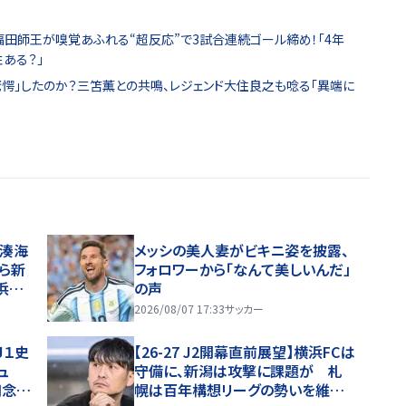
W福田師王が嗅覚あふれる“超反応”で3試合連続ゴール締め！｢4年
ある？｣
驚愕｣したのか？三笘薫との共鳴、レジェンド大住良之も唸る｢異端に
田湊海
メッシの美人妻がビキニ姿を披露、
ら新
フォロワーから「なんて美しいんだ」
浜Ｆ
の声
2026/08/07 17:33
サッカー
Ｊ１史
【26-27 J2開幕直前展望】横浜FCは
ュ
守備に、新潟は攻撃に課題が 札
知念
幌は百年構想リーグの勢いを維持