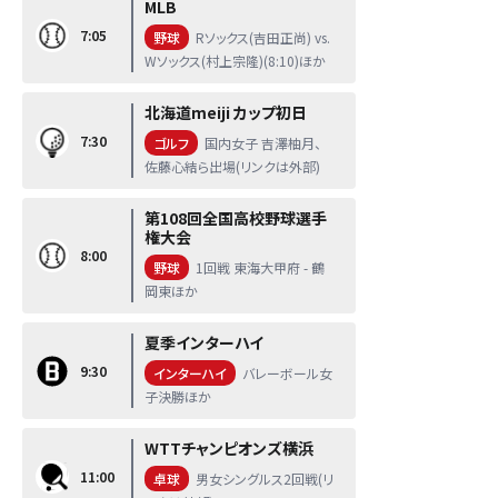
MLB
7:05
野球
Rソックス(吉田正尚) vs.
Wソックス(村上宗隆)(8:10)ほか
北海道meiji カップ初日
7:30
ゴルフ
国内女子 吉澤柚月、
佐藤心結ら出場(リンクは外部)
第108回全国高校野球選手
権大会
8:00
野球
1回戦 東海大甲府 - 鶴
岡東ほか
夏季インターハイ
9:30
インターハイ
バレーボール女
子決勝ほか
WTTチャンピオンズ横浜
11:00
卓球
男女シングルス2回戦(リ