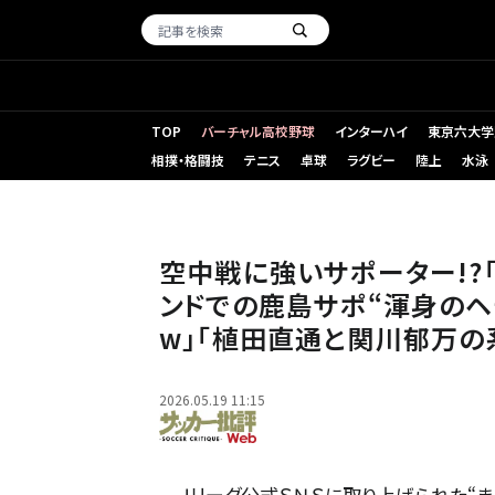
TOP
バーチャル高校野球
インターハイ
東京六大学
相撲・格闘技
テニス
卓球
ラグビー
陸上
水泳
空中戦に強い鹿島アントラーズのサポーターが話題を集め
空中戦に強いサポーター!?
ンドでの鹿島サポ“渾身のヘ
w｣｢植田直通と関川郁万の
2026.05.19 11:15
Ｊリーグ公式ＳＮＳに取り上げられた“ま