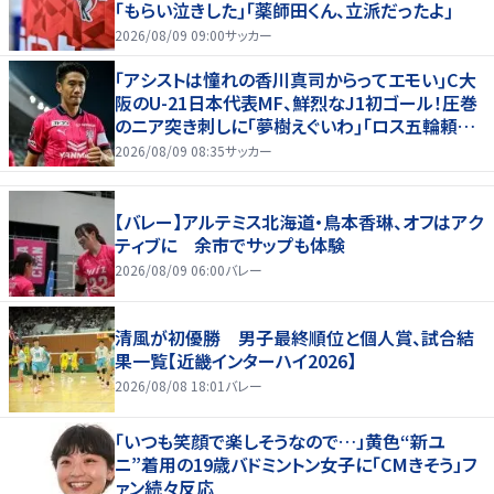
｢もらい泣きした｣｢薬師田くん、立派だったよ｣
2026/08/09 09:00
サッカー
｢アシストは憧れの香川真司からってエモい｣C大
阪のU-21日本代表MF、鮮烈なJ1初ゴール！圧巻
のニア突き刺しに｢夢樹えぐいわ｣｢ロス五輪頼む
ぞ｣
2026/08/09 08:35
サッカー
【バレー】アルテミス北海道・鳥本香琳、オフはアク
ティブに 余市でサップも体験
2026/08/09 06:00
バレー
清風が初優勝 男子最終順位と個人賞、試合結
果一覧【近畿インターハイ2026】
2026/08/08 18:01
バレー
「いつも笑顔で楽しそうなので…」黄色“新ユ
ニ”着用の19歳バドミントン女子に「CMきそう」フ
ァン続々反応