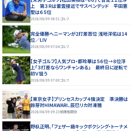
上 第３Ｒは雷雲接近でサスペンデッド 平田憲
聖は６５位
2026/08/09 08:51
ゴルフ
完全優勝へニーマンが2打差首位 浅地洋佑は14
位／LIV
2026/08/09 07:04
ゴルフ
【女子ゴルフ】人気プロ・都玲華は５６位→８位浮
上「３打差ならワンチャンある」 最終日に逆転で
初Ｖ狙う
2026/08/09 07:00
ゴルフ
【東京女子】プリンセスカップ４強決定 準決勝は
鈴芽対HIMAWARI、辰巳リカ対凍雅
2026/08/09 09:23
相撲格闘技
野杁正明、「フェザー級キックボクシング・トーナメ