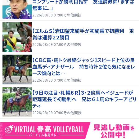
コンプリートが勝利目指す 友道調教師「まずは
無事に...」
2026/08/09 07:00
その他競技
【エルムＳ】岩田望来騎手が初騎乗で初勝利 重
賞は通算２２勝目
2026/08/09 07:00
その他競技
【ＣＢＣ賞・馬トク最終ジャッジ】スピード上位の良
血馬ディアナザール 持ち時計２位も気になるレ
ース傾向とは…
2026/08/09 07:00
その他競技
【９日の注目・札幌６Ｒ】３・２億馬ヘイジュードが
距離延長で初勝利へ 兄はＧ１馬のキラーアビリ
ティ
2026/08/09 07:00
その他競技