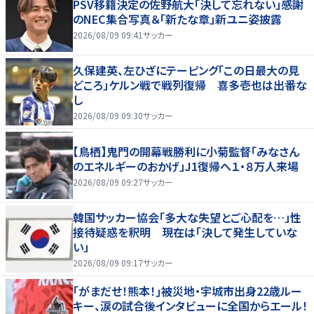
PSV移籍決定の佐野航大「決して忘れない」感謝
のNEC集合写真＆「新たな章」新ユニ姿披露
2026/08/09 09:41
サッカー
久保建英、左ひざにテーピング「この日最大の見
どころ」ケルン戦で戦列復帰 喜多壱也は出番な
し
2026/08/09 09:30
サッカー
【鳥栖】鬼門の開幕戦勝利に小菊監督「みなさん
のエネルギーのおかげ」J1復帰へ１・８万人来場
2026/08/09 09:27
サッカー
韓国サッカー協会「多大な失望とご心配を…」性
接待疑惑を釈明 現在は「決して発生していな
い」
2026/08/09 09:17
サッカー
｢がまだせ！熊本！｣被災地・宇城市出身22歳ルー
キー、涙の試合後インタビューに全国からエール！