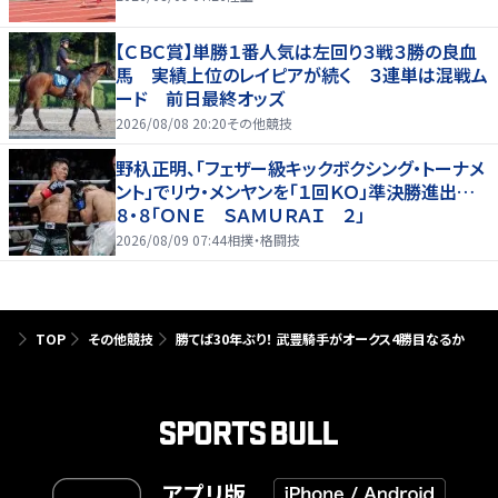
【ＣＢＣ賞】単勝１番人気は左回り３戦３勝の良血
馬 実績上位のレイピアが続く ３連単は混戦ム
ード 前日最終オッズ
2026/08/08 20:20
その他競技
野杁正明、「フェザー級キックボクシング・トーナメ
ント」でリウ・メンヤンを「１回ＫＯ」準決勝進出…
８・８「ＯＮＥ ＳＡＭＵＲＡＩ ２」
2026/08/09 07:44
相撲・格闘技
TOP
その他競技
勝てば30年ぶり！ 武豊騎手がオークス4勝目なるか
アプリ版