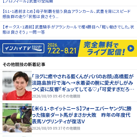
【プロフィール】武豊の全成績
【G1・1週前まとめ】母子制覇を狙う良血アランカール、武豊を背にスピード
感抜群の走り「状態は良さそう...
【オークス・1週前】武豊騎手がアランカールで樫4勝目へ「軽い動きでした。状
態は良さそう」 一問一答
その他競技
の新着記事
「ヨグに癒やされる藍くんがパパのお顔」高橋藍が
淡路島旅行で海へ→水着姿の腕に愛犬がしがみ
つく姿に反響「ギュッてしてる♡」「可愛すぎだろ
ぉ！」
2026/08/09 09:45
その他競技
【米Ｇ１・ホイットニーＳ】フォーエバーヤングに勝
った強豪ダート馬がまさか大敗 昨年の年度代
表馬ソヴリンティが復活Ｖ
2026/08/09 09:37
その他競技