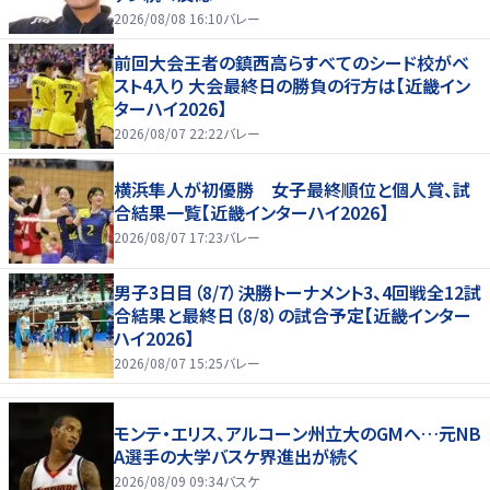
2026/08/08 16:10
バレー
前回大会王者の鎮西高らすべてのシード校がベ
スト4入り 大会最終日の勝負の行方は【近畿イン
ターハイ2026】
2026/08/07 22:22
バレー
横浜隼人が初優勝 女子最終順位と個人賞、試
合結果一覧【近畿インターハイ2026】
2026/08/07 17:23
バレー
男子3日目（8/7）決勝トーナメント3、4回戦全12試
合結果と最終日（8/8）の試合予定【近畿インター
ハイ2026】
2026/08/07 15:25
バレー
モンテ・エリス、アルコーン州立大のGMへ…元NB
A選手の大学バスケ界進出が続く
2026/08/09 09:34
バスケ