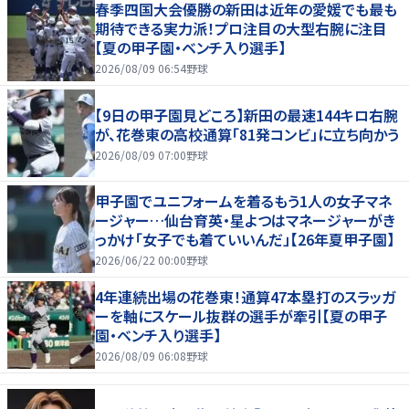
春季四国大会優勝の新田は近年の愛媛でも最も
期待できる実力派！プロ注目の大型右腕に注目
【夏の甲子園・ベンチ入り選手】
2026/08/09 06:54
野球
【9日の甲子園見どころ】新田の最速144キロ右腕
が、花巻東の高校通算「81発コンビ」に立ち向かう
2026/08/09 07:00
野球
甲子園でユニフォームを着るもう1人の女子マネ
ージャー…仙台育英・星よつはマネージャーがき
っかけ「女子でも着ていいんだ」【26年夏甲子園】
2026/06/22 00:00
野球
4年連続出場の花巻東！通算47本塁打のスラッガ
ーを軸にスケール抜群の選手が牽引【夏の甲子
園・ベンチ入り選手】
2026/08/09 06:08
野球