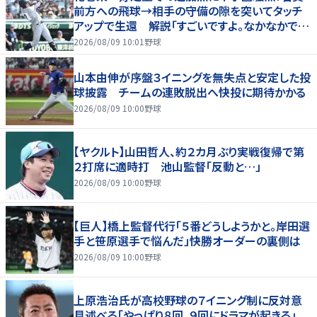
前方への飛球→相手の守備の隙を突いてタッチ
アップで生還 解説「すごいですよ。なかなかでき
ないプレー」
2026/08/09 10:01
野球
山本由伸が序盤３イニングを無失点と安定した投
球披露 チームの連敗脱出へ快投に期待かかる
2026/08/09 10:00
野球
【ヤクルト】山田哲人、約２カ月ぶり実戦復帰で第
２打席に適時打 池山監督「反動と…」
2026/08/09 10:00
野球
【巨人】橋上監督代行「５番どうしようかと。岸田選
手と笹原選手で悩んだ」快勝オーダーの裏側は
2026/08/09 10:00
野球
上原浩治氏が高校野球の７イニング制に反対意
見述べる「やっぱり８回、９回にドラマが起きる」