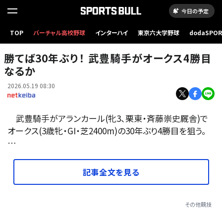
今日の予定
TOP
バーチャル高校野球
インターハイ
東京六大学野球
dodaSPO
オークス2026に出走予定のアランカール(今年4月撮影、ユーザー提供：Daigoさん)
（新しいタブ
勝てば30年ぶり！ 武豊騎手がオークス4勝目
なるか
2026.05.19 08:30
武豊騎手がアランカール(牝3、栗東・斉藤崇史厩舎)で
オークス(3歳牝・GI・芝2400m)の30年ぶり4勝目を狙う。
…
記事全文を見る
その他競技