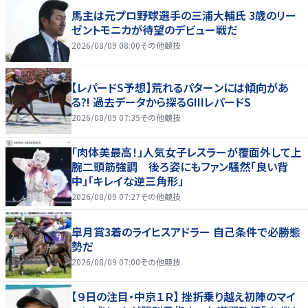
馬主は元プロ野球選手の三浦大輔氏 3歳のリー
ゼントモニカが待望のデビュー戦だ
2026/08/09 08:00
その他競技
【レパードS予想】荒れるパターンには傾向があ
る?! 過去データから探るGIIIレパードS
2026/08/09 07:35
その他競技
「肉体美最高！」人気女子レスラーが覆面外して上
腕二頭筋強調 後ろ姿にもファン騒然「良い背
中」「キレイな逆三角形」
2026/08/09 07:27
その他競技
皐月賞3着のライヒスアドラー 自己条件で必勝態
勢だ
2026/08/09 07:00
その他競技
【９日の注目・中京１Ｒ】 挫折乗り越え初陣のマイ