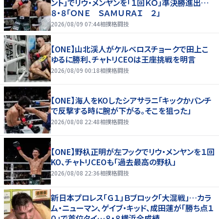
ント」でリウ・メンヤンを「１回ＫＯ」準決勝進出…
８・８「ＯＮＥ ＳＡＭＵＲＡＩ ２」
2026/08/09 07:44
相撲格闘技
【ONE】山北渓人がケルベロスチョークで田上こ
ゆるに勝利、チャトリCEOは王座挑戦を明言
2026/08/09 00:18
相撲格闘技
【ONE】海人をKOしたシアサラニ「キックかパンチ
で反撃する時に腕が下がる。そこを狙った」
2026/08/08 22:48
相撲格闘技
【ONE】野杁正明が左フックでリウ・メンヤンを１回
KO、チャトリCEOも「過去最高の野杁」
2026/08/08 22:36
相撲格闘技
新日本プロレス「Ｇ１」Ｂブロック「大混戦」…カラ
ム・ニューマン、ゲイブ・キッド、成田蓮が「勝ち点１
０」で首位タイ…８・８横浜全成績