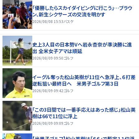
「優勝したらスカイダイビングに行こう」…ブラウ
ン、新生シクサーズの交流を明かす
2026/08/08 15:53
バスケ
史上3人目の日本勢Vへ岩永杏奈が準決勝に進
出 全米女子アマは順延
2026/08/09 09:50
ゴルフ
イーグル奪った松山英樹が11位へ急浮上、６打差
逆転狙い最終日へ 米男子ゴルフ第３日
2026/08/09 09:42
ゴルフ
「この3日間では一番手応えはあった感じ」松山英
樹は66で11位に浮上
2026/08/09 09:09
ゴルフ
【米男子ゴルフ】松山英樹は「６６」で暫定１１位浮