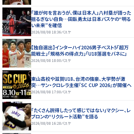
「誰が何を言おうが、僕は日本人」八村塁が語った
揺るぎない自負…田臥勇太は日本バスケの“明る
い未来”を確信
2026/08/08 18:36
バスケ
【独自選出】インターハイ2026男子ベスト5「超万
能戦士」「規格外の得点力」「U18落選をバネに」
2026/08/08 18:00
バスケ
東山高校や滋賀U18、台湾の強豪、大学勢が激
突…サン・クロレラ主催『SC CUP 2026』が開催へ
2026/08/08 17:00
バスケ
「たくさん説得したって感じではない」マクシー、レ
ブロンの“リクルート活動”を語る
2026/08/08 16:28
バスケ