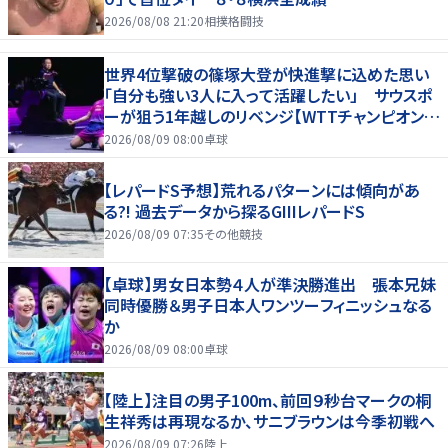
2026/08/08 21:20
相撲格闘技
世界4位撃破の篠塚大登が快進撃に込めた思い
「自分も強い3人に入って活躍したい」 サウスポ
ーが狙う1年越しのリベンジ【WTTチャンピオンズ
横浜2026】
2026/08/09 08:00
卓球
【レパードS予想】荒れるパターンには傾向があ
る?! 過去データから探るGIIIレパードS
2026/08/09 07:35
その他競技
【卓球】男女日本勢４人が準決勝進出 張本兄妹
同時優勝＆男子日本人ワンツーフィニッシュなる
か
2026/08/09 08:00
卓球
【陸上】注目の男子100m、前回９秒台マークの桐
生祥秀は再現なるか、サニブラウンは今季初戦へ
2026/08/09 07:26
陸上