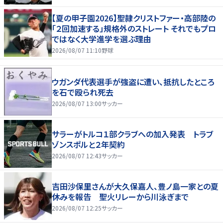
【夏の甲子園2026】聖隷クリストファー・高部陸の
「２回加速する」規格外のストレート それでもプロ
ではなく大学進学を選ぶ理由
2026/08/07 11:10
野球
ウガンダ代表選手が強盗に遭い、抵抗したところ
を石で殴られ死去
2026/08/07 13:00
サッカー
サラーがトルコ１部クラブへの加入発表 トラブ
ゾンスポルと２年契約
2026/08/07 12:43
サッカー
吉田沙保里さんが大久保嘉人、豊ノ島一家との夏
休みを報告 聖火リレーから川泳ぎまで
2026/08/07 12:25
サッカー