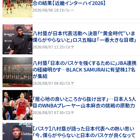
合の結果【近畿インターハイ2026】
2026/08/06 18:19
バレー
八村塁が日本代表活動へ決意「“黄金時代”いま
僕らがやらないと」ロス五輪は「一番大きな目標」
2026/08/07 11:25
バスケ
八村塁「日本のバスケを強くするために」JBA連携
の経緯明かす…BLACK SAMURAIに有望株17名
が集結
2026/08/07 08:42
バスケ
「居心地の良いところから抜け出す」…日本人5人
目のWNBAプレーヤー山本麻衣の挑戦の原動力
2026/08/07 07:30
バスケ
【バスケ】八村塁が語った日本代表への熱い思い
「今、僕らがやらないと日本のバスケが良くなって