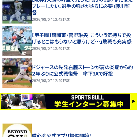
プレーしたい、選手の強さがさらに必要」藤川監
督
2026/08/07 12:42
野球
【甲子園】鶴岡東・菅野琳央「こういう気持ちで投
げるとこはもうないと思うけど…」敗戦も充実感
2026/08/07 12:40
野球
ドジャースの先発右腕ストーンが肩の炎症から約
２年ぶりに公式戦復帰 傘下3Aで好投
2026/08/07 12:40
野球
球心会公式アプリ提供開始！