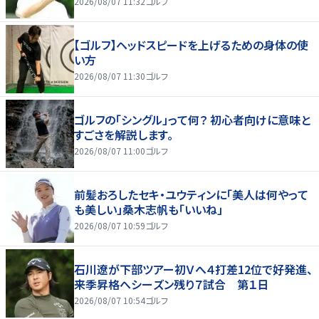
2026/08/07 11:32
ゴルフ
【ゴルフ】ヘッドスピードを上げるための身体の使
い方
2026/08/07 11:30
ゴルフ
ゴルフの「シングル」って何？ 初心者向けに意味と
すごさを解説します。
2026/08/07 11:00
ゴルフ
前髪おろしたセキ・ユウティンに「美人は何やって
も美しい」桑木志帆も「いいね」
2026/08/07 10:59
ゴルフ
石川遼が下部ツアー初Ｖへ４打差12位で好発進、
来季昇格へシーズン残り７試合 第１日
2026/08/07 10:54
ゴルフ