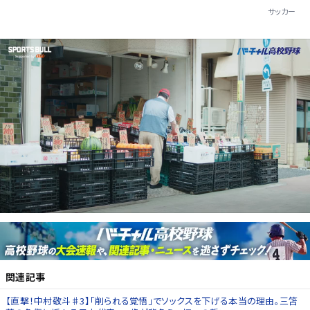
サッカー
関連記事
【直撃！中村敬斗♯3】｢削られる覚悟｣でソックスを下げる本当の理由。三笘