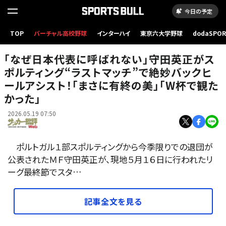
今日の予定
スポルティングから今夏限りので退団を発表した守田英正。撮影／渡辺航滋(Sony α1使
TOP
バーチャル高校野球
インターハイ
東京六大学野球
dodaSPO
用）
（新しいタブ
｢なぜ日本代表に呼ばれない｣守田英正がス
ポルティング“ラストマッチ”で絶妙バックヒ
ールアシスト！｢まさに有終の美｣｢W杯で観た
かった｣
2026.05.19 07:50
ポルトガル１部スポルティングから今季限りでの退団が
公表されたＭＦ守田英正が、現地５月１６日に行われたリ
ーグ最終節でスタ…
記事全文を見る