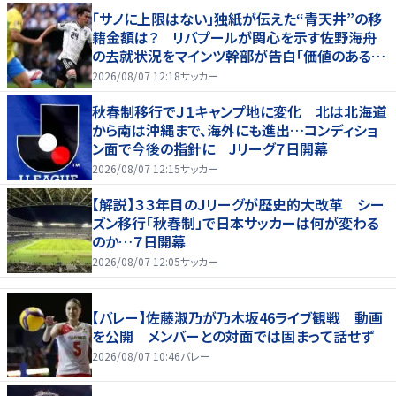
「サノに上限はない」独紙が伝えた“青天井”の移
籍金額は？ リバプールが関心を示す佐野海舟
の去就状況をマインツ幹部が告白「価値のあるも
のになる」
2026/08/07 12:18
サッカー
秋春制移行でＪ１キャンプ地に変化 北は北海道
から南は沖縄まで、海外にも進出…コンディショ
ン面で今後の指針に Jリーグ７日開幕
2026/08/07 12:15
サッカー
【解説】３３年目のＪリーグが歴史的大改革 シー
ズン移行「秋春制」で日本サッカーは何が変わる
のか…７日開幕
2026/08/07 12:05
サッカー
【バレー】佐藤淑乃が乃木坂46ライブ観戦 動画
を公開 メンバーとの対面では固まって話せず
2026/08/07 10:46
バレー