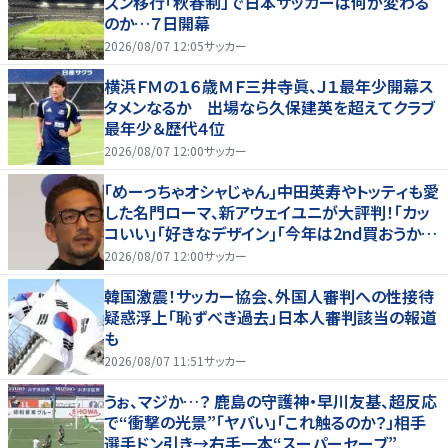
ズン移行「秋春制」で日本サッカーは何が変わる
のか…７日開幕
2026/08/07 12:05
サッカー
横浜ＦＭの１６歳ＭＦ三井寺眞、Ｊ１最年少開幕ス
タメンなるか 出場なら久保建英を超えてクラブ
最年少＆歴代４位
2026/08/07 12:00
サッカー
｢めーっちゃオシャじゃん｣中田英寿やトッティも愛
した名門ローマ、新アウェイユニが大評判！｢カッ
コいい｣｢好きなデザイン｣｢今年は2nd買おうか
な｣
2026/08/07 12:00
サッカー
韓国激震！サッカー協会、外国人審判への性接待
疑惑浮上「恥ずべき過去」日本人審判該当の報道
も
2026/08/07 11:51
サッカー
うぉ、マジか…？ 鹿島の守護神・早川友基、超反応
で“衝撃の光景”「ヤバい」「これ触るのか？」相手
選手ドン引き→右手一本“スーパーセーブ”