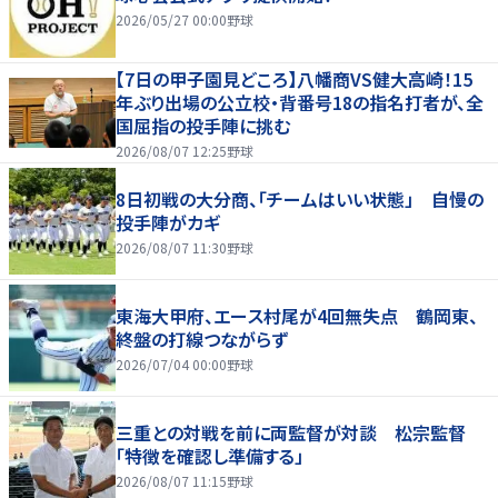
2026/05/27 00:00
野球
【7日の甲子園見どころ】八幡商VS健大高崎！15
年ぶり出場の公立校・背番号18の指名打者が、全
国屈指の投手陣に挑む
2026/08/07 12:25
野球
8日初戦の大分商、「チームはいい状態」 自慢の
投手陣がカギ
2026/08/07 11:30
野球
東海大甲府、エース村尾が4回無失点 鶴岡東、
終盤の打線つながらず
2026/07/04 00:00
野球
三重との対戦を前に両監督が対談 松宗監督
「特徴を確認し準備する」
2026/08/07 11:15
野球