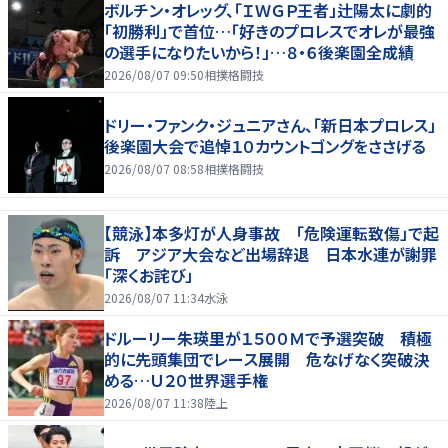
ボルチン・オレッグ、「ＩＷＧＰ王者」辻陽太に劇的
「初勝利」で首位…「好きのプロレスでオレが最強
の選手になりたいから！」…８・６後楽園全成績
2026/08/07 09:50
相撲格闘技
ドリー・ファンク・ジュニアさん、「新日本プロレス」
後楽園大会で追悼１０カウントゴングをささげる
2026/08/07 08:58
相撲格闘技
【競泳】本多灯が人身事故 「危険運転致傷」で起
訴 アジア大会など出場辞退 日本水連が謝罪
「深くお詫び」
2026/08/07 11:34
水泳
ドルーリー朱瑛里が１５００Ｍで予選突破 積極
的に先頭集団でレース展開 危なげなく突破決
める…Ｕ２０世界選手権
2026/08/07 11:38
陸上