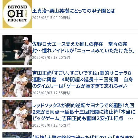
王貞治・栗山英樹にとっての甲子園とは
2026/06/15 00:00
野球
佐野日大エース支えた推しの存在 堂々の完
封…憧れアイドルが「ニュースみていただけたら」
2026/08/07 13:20
野球
吉田正尚「すごい、すごいですね」劇的サヨナラ８
連勝に興奮 ４時間超＆延長十三回死闘 自身
のタイムリーは「ゲームが長すぎて忘れちゃいまし
た」
2026/08/07 12:55
野球
レッドソックスが劇的逆転サヨナラで８連勝！九回
２死から同点→延長十三回死闘に終止符「本当に
ビッグゲーム」吉田正尚も奮闘２安打１打点 靴
下対決で驚異のスイープ
2026/08/07 12:45
野球
【阪神】大勝の終盤で光った代打の１点「まだまだ