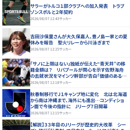
サラーがトルコ１部クラブへの加入発表 トラブ
ゾンスポルと２年契約
2026/08/07 12:43
サッカー
吉田沙保里さんが大久保嘉人、豊ノ島一家との夏
休みを報告 聖火リレーから川泳ぎまで
2026/08/07 12:25
サッカー
「サノに上限はない」独紙が伝えた“青天井”の移
籍金額は？ リバプールが関心を示す佐野海舟
の去就状況をマインツ幹部が告白「価値のあるも
のになる」
2026/08/07 12:18
サッカー
秋春制移行でＪ１キャンプ地に変化 北は北海道
から南は沖縄まで、海外にも進出…コンディショ
ン面で今後の指針に Jリーグ７日開幕
2026/08/07 12:15
サッカー
【解説】３３年目のＪリーグが歴史的大改革 シー