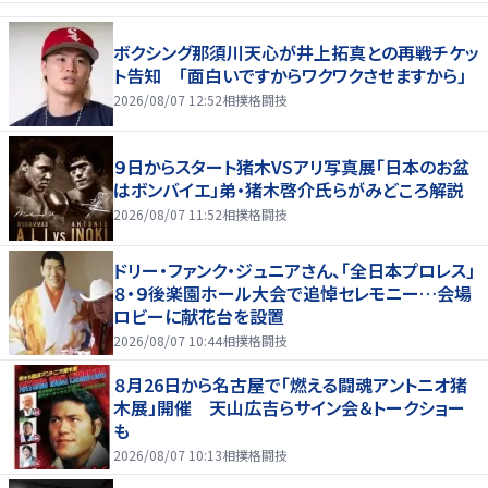
ボクシング那須川天心が井上拓真との再戦チケッ
ト告知 「面白いですからワクワクさせますから」
2026/08/07 12:52
相撲格闘技
９日からスタート猪木VSアリ写真展「日本のお盆
はボンバイエ」弟・猪木啓介氏らがみどころ解説
2026/08/07 11:52
相撲格闘技
ドリー・ファンク・ジュニアさん、「全日本プロレス」
８・９後楽園ホール大会で追悼セレモニー…会場
ロビーに献花台を設置
2026/08/07 10:44
相撲格闘技
８月26日から名古屋で「燃える闘魂アントニオ猪
木展」開催 天山広吉らサイン会＆トークショー
も
2026/08/07 10:13
相撲格闘技