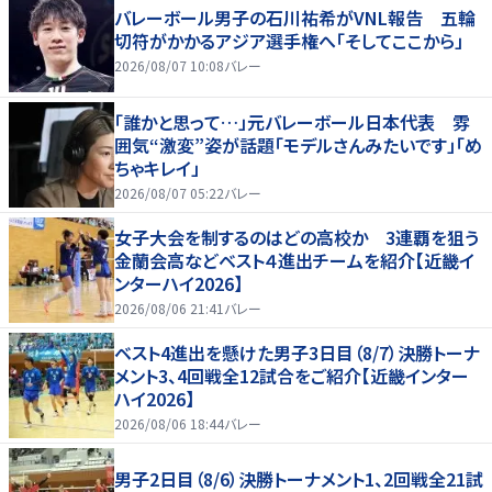
バレーボール男子の石川祐希がVNL報告 五輪
切符がかかるアジア選手権へ「そしてここから」
2026/08/07 10:08
バレー
「誰かと思って…」元バレーボール日本代表 雰
囲気“激変”姿が話題「モデルさんみたいです」「め
ちゃキレイ」
2026/08/07 05:22
バレー
女子大会を制するのはどの高校か 3連覇を狙う
金蘭会高などベスト４進出チームを紹介【近畿イ
ンターハイ2026】
2026/08/06 21:41
バレー
ベスト4進出を懸けた男子3日目（8/7）決勝トーナ
メント3、4回戦全12試合をご紹介【近畿インター
ハイ2026】
2026/08/06 18:44
バレー
男子2日目（8/6）決勝トーナメント1、2回戦全21試