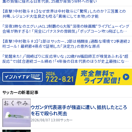
薫の負傷に揺れる日本代表、25歳が背負うW杯への誓い
【直撃！中村敬斗♯1】なぜ世界は中村敬斗に｢驚愕｣したのか？三笘薫との
共鳴、レジェンド大住良之も唸る｢異端にして本物｣の才能
｢深夜3時なのエグい｣ACL2制覇のG大阪”深夜の映画館”ライブビューイング
会場が熱すぎる！ ｢完全にパナスタの雰囲気｣｢ポップコーン吹っ飛ばした人
何人いるんやろ｣
【直撃！中村敬斗♯2】｢1部はサッカー、2部は格闘技｣過酷な環境で2季連続2
桁ゴール！ 最終節4得点で証明した｢決定力｣の意外な原点
｢覚醒来た！｣｢岡崎ばりに反応早いな｣22歳FW福田師王が嗅覚あふれる“超
反応”で3試合連続ゴール締め！｢4年後の日本代表のほうが史上最強になり
得る可能性ある？｣
サッカー
の新着記事
ウガンダ代表選手が強盗に遭い、抵抗したところ
を石で殴られ死去
2026/08/07 13:00
サッカー