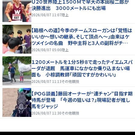
Ｕ２０世界陸上１５００Ｍで早大の本田桜二郎が
決勝進出 ３０００メートルにも出場
2026/08/07 11:07
陸上
【箱根への道】今季のチームスローガンは「覚悟は
いいか～想いの継承、そして頂点へ～」由来はケ
ツメイシの名曲 野中主将と３人の副将がチーム
を引っ張る…夏合宿特集第１弾、国学院大
2026/08/07 05:00
陸上
１２００メートルを１分５秒８で走ったテイエムスパ
ーダが退厩 馬運車になかなか乗り込まない場
面も 小椋調教師「頑固ですがかわいい」
2026/08/07 11:13
その他競技
【ＰＯＧ談義】藤田オーナーが“連チャン”目指す期
待馬が登場 「今週の狙いは？」現場記者が推し
馬をジャッジ
2026/08/07 11:30
その他競技