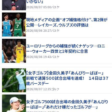
いかない」
2026/08/07 05:00
バスケ
現地メディアの企画“オフ補強格付け”、第2弾が
公開…レイカーズ、ウルブズの評価は
2026/08/06 20:27
バスケ
ユーロリーグからの補強が続くナゲッツ…ロニ
ー・ウォーカー四世と1年契約に合意
2026/08/06 19:43
バスケ
【女子ゴルフ】金田久美子「あんびりーばぼー」
前戦で通算５００試合出場を達成！ １４日は３７
歳バースデー
2026/08/07 12:35
ゴルフ
女子ゴルフ500試合出場の金田久美子「あんびり
ーばぼー」「あれだけ嫌だったゴルフが…」