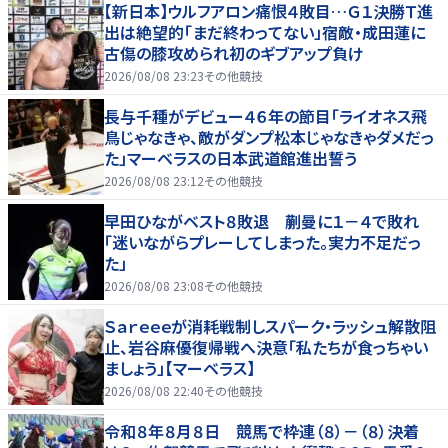
【新日本】ウルフアロン痛恨４敗目…Ｇ１決勝Ｔ進
出は絶望的「まだ終わってない」宿敵・成田蓮に
古傷の膝攻められ初のギブアップ負け
2026/08/08 23:23
その他競技
長与千種がデビュー４６年の節目「ライオネス飛
鳥じゃなきゃ、敵がダンプ松本じゃなきゃダメだっ
た」マーベラスの日本武道館進出誓う
2026/08/08 23:12
その他競技
早田ひながベスト８敗退 蒯曼に１－４で敗れ
「迷いながらプレーしてしまった。実力不足だっ
た」
2026/08/08 23:08
その他競技
Ｓａｒｅｅｅが消耗戦制しスパーク・ラッシュ解散阻
止、岩谷麻優復帰戦へ決意「私たちが食っちゃい
ましょう」【マーベラス】
2026/08/08 22:40
その他競技
令和８年８月８日 競馬で枠連（８）－（８）決着