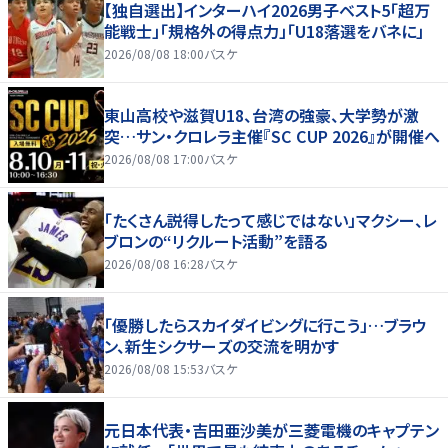
【独自選出】インターハイ2026男子ベスト5「超万
能戦士」「規格外の得点力」「U18落選をバネに」
2026/08/08 18:00
バスケ
東山高校や滋賀U18、台湾の強豪、大学勢が激
突…サン・クロレラ主催『SC CUP 2026』が開催へ
2026/08/08 17:00
バスケ
「たくさん説得したって感じではない」マクシー、レ
ブロンの“リクルート活動”を語る
2026/08/08 16:28
バスケ
「優勝したらスカイダイビングに行こう」…ブラウ
ン、新生シクサーズの交流を明かす
2026/08/08 15:53
バスケ
元日本代表・吉田亜沙美が三菱電機のキャプテン