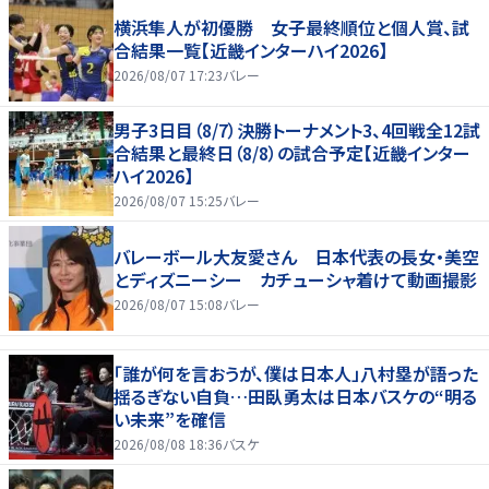
横浜隼人が初優勝 女子最終順位と個人賞、試
合結果一覧【近畿インターハイ2026】
2026/08/07 17:23
バレー
男子3日目（8/7）決勝トーナメント3、4回戦全12試
合結果と最終日（8/8）の試合予定【近畿インター
ハイ2026】
2026/08/07 15:25
バレー
バレーボール大友愛さん 日本代表の長女・美空
とディズニーシー カチューシャ着けて動画撮影
2026/08/07 15:08
バレー
「誰が何を言おうが、僕は日本人」八村塁が語った
揺るぎない自負…田臥勇太は日本バスケの“明る
い未来”を確信
2026/08/08 18:36
バスケ