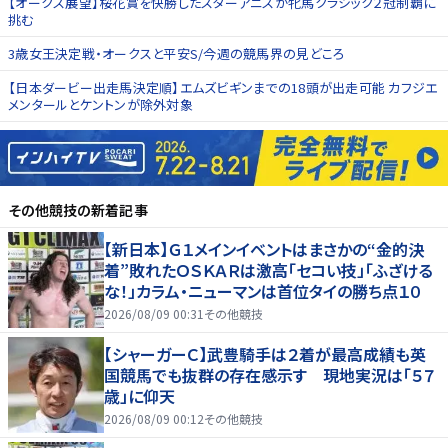
【オークス展望】桜花賞を快勝したスターアニスが牝馬クラシック２冠制覇に
挑む
3歳女王決定戦・オークスと平安S/今週の競馬界の見どころ
【日本ダービー出走馬決定順】エムズビギンまでの18頭が出走可能 カフジエ
メンタールとケントンが除外対象
その他競技
の新着記事
【新日本】Ｇ１メインイベントはまさかの“金的決
着”敗れたＯＳＫＡＲは激高「セコい技」「ふざける
な！」カラム・ニューマンは首位タイの勝ち点１０
2026/08/09 00:31
その他競技
【シャーガーＣ】武豊騎手は２着が最高成績も英
国競馬でも抜群の存在感示す 現地実況は「５７
歳」に仰天
2026/08/09 00:12
その他競技