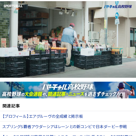
関連記事
【プロフィール】エアグルーヴの全成績と掲示板
スプリングS覇者アウダーシアはレーンとの新コンビで日本ダービー参戦