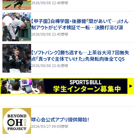
2026/08/08 22:46
野球
【甲子園】白樺学園・後藤健「間があいて…」けん
制アウトがビデオ検証で一転…決勝打浴び涙
2026/08/08 22:45
野球
【ソフトバンク】勝ち逃すも…上茶谷大河７回無失
点「真っすぐ主体でいけた」先発転向後全てQS
2026/08/08 22:41
野球
球心会公式アプリ提供開始！
2026/05/27 00:00
野球