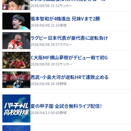
2026/08/08 21:52
サッカー
張本智和が4強進出 兄妹Vまで2勝
2026/08/08 21:10
卓球
ラグビー日本代表が豪代表に逆転負け
2026/08/08 20:57
ラグビー
C大阪MF横山夢樹がデビュー戦で初G
2026/08/08 20:52
サッカー
西武・小島大河が逆転HRで連敗止める
2026/08/08 20:38
野球
夏の甲子園 全試合無料ライブ配信！
2026/04/13 00:00
野球