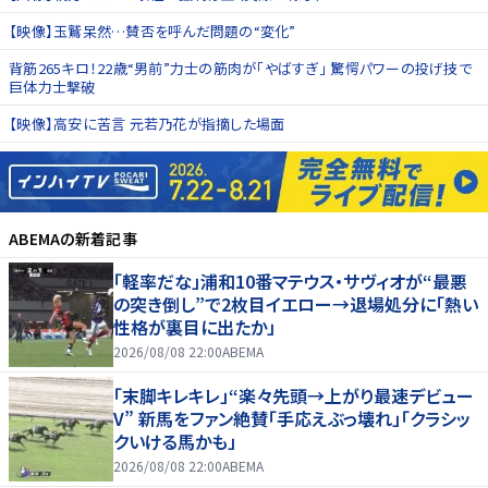
【映像】玉鷲呆然…賛否を呼んだ問題の“変化”
背筋265キロ！22歳“男前”力士の筋肉が「やばすぎ」 驚愕パワーの投げ技で
巨体力士撃破
【映像】高安に苦言 元若乃花が指摘した場面
ABEMA
の新着記事
「軽率だな」浦和10番マテウス・サヴィオが“最悪
の突き倒し”で2枚目イエロー→退場処分に「熱い
性格が裏目に出たか」
2026/08/08 22:00
ABEMA
「末脚キレキレ」“楽々先頭→上がり最速デビュー
V” 新馬をファン絶賛「手応えぶっ壊れ」「クラシッ
クいける馬かも」
2026/08/08 22:00
ABEMA