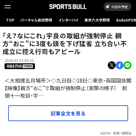
今日の予定
TOP
バーチャル高校野球
インターハイ
東京六大学野球
dodaSPO
（新しいタブ
「え？なにこれ」宇良の取組が強制停止 親
方“おこ”に3度も頭を下げ猛省 立ち合い不
成立に控え行司もアピール
2026.05.19 06:33
＜大相撲五月場所＞◇九日目◇18日◇東京・両国国技館
【映像】親方“おこ”で取組が強制停止（実際の様子） 前
頭十一枚目・宇…
記事全文を見る
ABEMA
相撲・格闘技