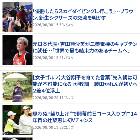
「優勝したらスカイダイビングに行こう」…ブラウ
ン、新生シクサーズの交流を明かす
2026/08/08 15:53
バスケ
元日本代表・吉田亜沙美が三菱電機のキャプテン
に就任…「世界で最も結束力のあるチームへ」
2026/08/08 15:51
バスケ
【女子ゴルフ】大谷翔平を育てた言葉「先入観は可
能が不可能になる」が教訓 藤田かれんが初Ｖへ
２差４位浮上
2026/08/08 20:11
ゴルフ
思わぬ“繰り上げ”で開幕前日コース入り プロ14
年目の辻梨恵に初Vチャンス
2026/08/08 19:23
ゴルフ