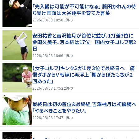
「先入観は可能が不可能になる」 藤田かれんの待
ち受け画面は大谷翔平を育てた言葉
2026/08/08 18:50
ゴルフ
安田祐香と吉沢柚月が首位に並び、1打差3位に
金田久美子、河本結は17位 国内女子ゴルフ第2
日
2026/08/08 18:06
ゴルフ
【女子ゴルフ】キンクミが１差３位で最終日へ 痛
恨ダボからＶ戦線に再浮上「棚からぼたもちが２
回あった」
2026/08/08 17:52
ゴルフ
最終日は初の首位＆最終組 吉澤柚月は初優勝へ
「やるべきことをやりたい」
2026/08/08 17:47
ゴルフ