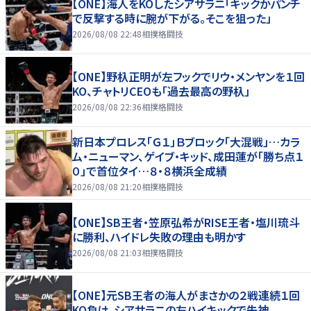
【ONE】海人をKOしたシアサラニ「キックかパンチ
で反撃する時に腕が下がる。そこを狙った」
2026/08/08 22:48
相撲格闘技
【ONE】野杁正明が左フックでリウ・メンヤンを１回
KO、チャトリCEOも「過去最高の野杁」
2026/08/08 22:36
相撲格闘技
新日本プロレス「Ｇ１」Ｂブロック「大混戦」…カラ
ム・ニューマン、ゲイブ・キッド、成田蓮が「勝ち点１
０」で首位タイ…８・８横浜全成績
2026/08/08 21:20
相撲格闘技
【ONE】SB王者・笠原弘希がRISE王者・塩川琉斗
に勝利、ハイドレ失敗の理由も明かす
2026/08/08 21:03
相撲格闘技
【ONE】元SB王者の海人がまさかの２戦連続１回
KO負け、シアサラニの左ハイキックで失神