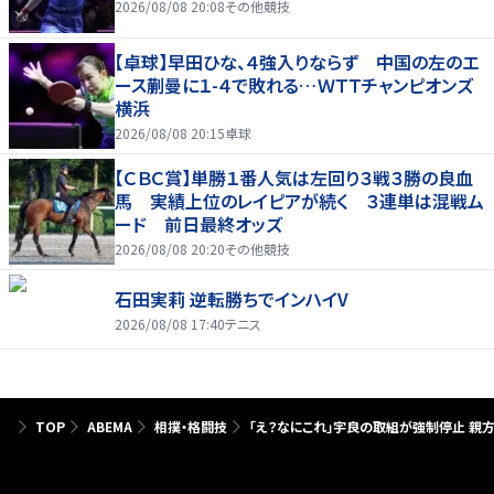
2026/08/08 20:08
その他競技
【卓球】早田ひな、４強入りならず 中国の左のエ
ース蒯曼に１-４で敗れる…ＷＴＴチャンピオンズ
横浜
2026/08/08 20:15
卓球
【ＣＢＣ賞】単勝１番人気は左回り３戦３勝の良血
馬 実績上位のレイピアが続く ３連単は混戦ム
ード 前日最終オッズ
2026/08/08 20:20
その他競技
石田実莉 逆転勝ちでインハイV
2026/08/08 17:40
テニス
TOP
ABEMA
相撲・格闘技
「え？なにこれ」宇良の取組が強制停止 親