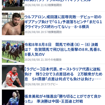
2026/08/08 21:02
相撲格闘技
ウルフアロン、成田蓮に屈辱完敗…デビュー初の
ギブアップ負けで「Ｇ１」予選落ちピンチ「まだＧ１
クライマックス終わってない」…８・８横浜
2026/08/08 20:57
相撲格闘技
令和８年８月８日 競馬で枠連（８）－（８）決着
は？ 佐賀競馬で飛び出した衝撃の８Ｒ、馬番８、
８番人気のＶ
2026/08/08 21:38
その他競技
【ラグビー】日本代表、オーストラリア代表に逆転
負け 残り２分で３点差詰める ２万観衆がため
息 ＳＨ斎藤「点差は何点でも負けは負け」…前
半にＳＯ伊藤龍が先制トライ、３２ー３５で惜敗
2026/08/08 20:57
ラグビー
張本美和が４強進出「勝ち切ることができて良か
った」 準決勝は中国・王芸迪と対戦