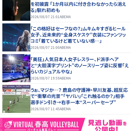
を初披露 「1か月以内に付き合わなかったら消え
る」馴れ初めも
2026/08/07 21:01
ABEMA
「この格好はセーフなの？」ムキムキすぎるヒール
女子、近未来的“全身スケスケ”衣装にファンツッ
コミ「着ているけど着ていない感…」
2026/08/07 21:00
ABEMA
「美狂」人気日本人女子レスラー、ド派手ヘア
と“大胆漢字プリント”のノースリーブ姿に反響「え
らいカジュアルやな」
2026/08/07 19:59
ABEMA
うぉ、マジか…？ 鹿島の守護神・早川友基、超反応
で“衝撃の光景”「ヤバい」「これ触るのか？」相手
選手ドン引き→右手一本“スーパーセーブ”
2026/08/07 11:45
ABEMA