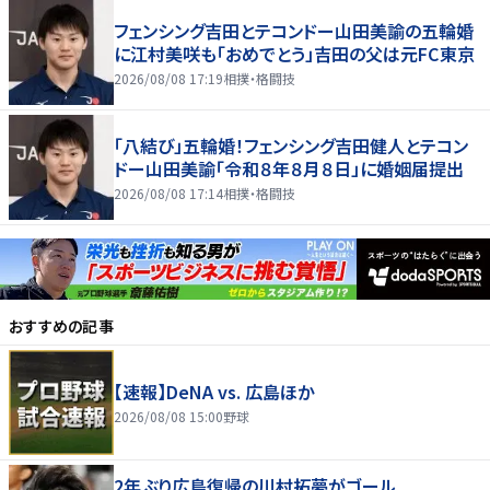
フェンシング吉田とテコンドー山田美諭の五輪婚
に江村美咲も「おめでとう」吉田の父は元FC東京
2026/08/08 17:19
相撲・格闘技
「八結び」五輪婚！フェンシング吉田健人とテコン
ドー山田美諭「令和８年８月８日」に婚姻届提出
2026/08/08 17:14
相撲・格闘技
おすすめの記事
【速報】DeNA vs. 広島ほか
2026/08/08 15:00
野球
2年ぶり広島復帰の川村拓夢がゴール