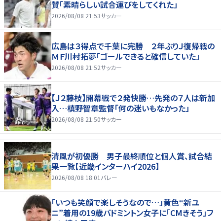
賛「素晴らしい試合運びをしてくれた」
2026/08/08 21:53
サッカー
広島は３得点で千葉に完勝 ２年ぶりＪ復帰戦の
ＭＦ川村拓夢「ゴールできると確信していた」
2026/08/08 21:52
サッカー
【Ｊ２藤枝】開幕戦で２発快勝…先発の７人は新加
入…槙野智章監督「何の迷いもなかった」
2026/08/08 21:50
サッカー
清風が初優勝 男子最終順位と個人賞、試合結
果一覧【近畿インターハイ2026】
2026/08/08 18:01
バレー
「いつも笑顔で楽しそうなので…」黄色“新ユ
ニ”着用の19歳バドミントン女子に「CMきそう」フ