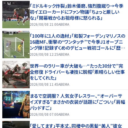
「ミドルキック炸裂」鈴木優磨、強烈腹蹴り→今季
初イエローカードにファン物議「ちょっと厳しい
な」「開幕戦からお祖母様に怒られる」
2026/08/08 21:00
ABEMA
「100年に1人の逸材」「和製フォーデン」マリノスの
16歳MF、衝撃の“ワンタッチ”で今季J1オープニ
ング弾！記録ずくめのデビュー戦初ゴールに「歴史
を作りよった」
2026/08/08 12:25
ABEMA
世界一のラリー車が大破も…“たった30分で”完
全修復 ドライバーも凄技に脱帽「素晴らしい仕事
をしてくれた」
2026/08/08 11:45
ABEMA
まるで空調服？ 人気女子レスラー、“オーバーサ
イズすぎる”まさかの衣装が話題に「ごつい」「肩幅
パッドすご」
2026/08/08 07:00
ABEMA
「愛してます」平本丈、同棲中の黒髪“美人”彼女