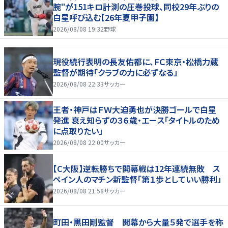
腕"が151キロ計測の圧巻投球、同校29年ぶりの
白星呼び込む【26年夏甲子園】
2026/08/08 19:32
野球
現役続行表明の長友佑都に、ＦＣ東京・松橋力蔵
監督が期待「クラブの力に必ずなる」
2026/08/08 22:33
サッカー
王者・神戸はＦＷ大迫勇也が決勝ゴールで白星
発進 衰え知らずの３６歳・エース「タイトルのため
に点取りたい」
2026/08/08 22:00
サッカー
【C大阪】逆転勝ちで開幕戦は12年連続無敗 ス
ペイン人のマチン新監督「第１歩としていい勝利」
2026/08/08 21:58
サッカー
町田・黒田剛監督 開幕から大量５発で選手を称