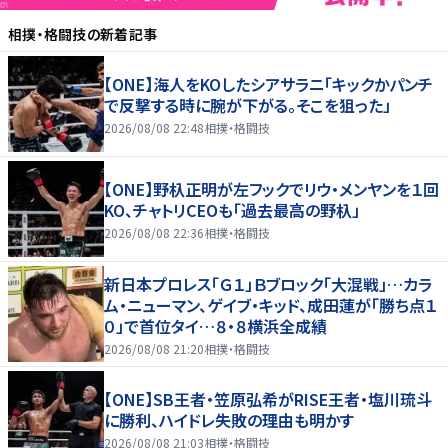
相撲・格闘技
の新着記事
【ONE】海人をKOしたシアサラニ「キックかパンチ
で反撃する時に腕が下がる。そこを狙った」
2026/08/08 22:48
相撲・格闘技
【ONE】野杁正明が左フックでリウ・メンヤンを１回
KO、チャトリCEOも「過去最高の野杁」
2026/08/08 22:36
相撲・格闘技
新日本プロレス「Ｇ１」Ｂブロック「大混戦」…カラ
ム・ニューマン、ゲイブ・キッド、成田蓮が「勝ち点１
０」で首位タイ…８・８横浜全成績
2026/08/08 21:20
相撲・格闘技
【ONE】SB王者・笠原弘希がRISE王者・塩川琉斗
に勝利、ハイドレ失敗の理由も明かす
2026/08/08 21:03
相撲・格闘技