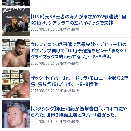
【ONE】元SB王者の海人がまさかの２戦連続１回
KO負け、シアサラニの左ハイキックで失神
2026/08/08 21:02
相撲・格闘技
ウルフアロン、成田蓮に屈辱完敗…デビュー初の
ギブアップ負けで「Ｇ１」予選落ちピンチ「まだＧ１
クライマックス終わってない」…８・８横浜
2026/08/08 20:57
相撲・格闘技
ザック・セイバーＪｒ． ドリラ・モロニーを破り２連
勝「勝ち点」６に伸ばす…８・８横浜
2026/08/08 20:09
相撲・格闘技
【ボクシング】亀田和毅が衝撃告白「ボコボコにや
られた」世界３階級王者とスパー「強かった」
2026/08/08 17:30
相撲・格闘技