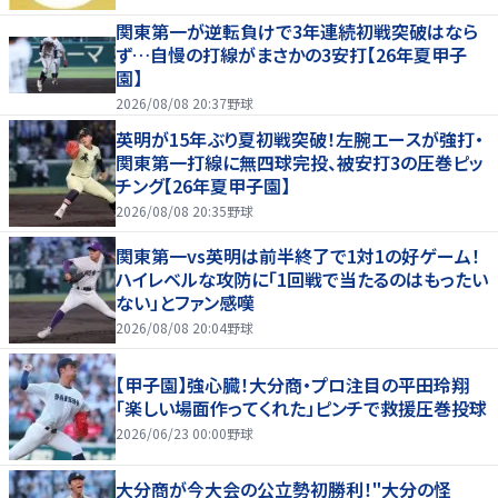
関東第一が逆転負けで3年連続初戦突破はなら
ず…自慢の打線がまさかの3安打【26年夏甲子
園】
2026/08/08 20:37
野球
英明が15年ぶり夏初戦突破！左腕エースが強打・
関東第一打線に無四球完投、被安打3の圧巻ピッ
チング【26年夏甲子園】
2026/08/08 20:35
野球
関東第一vs英明は前半終了で1対1の好ゲーム！
ハイレベルな攻防に「1回戦で当たるのはもったい
ない」とファン感嘆
2026/08/08 20:04
野球
【甲子園】強心臓！大分商・プロ注目の平田玲翔
「楽しい場面作ってくれた」ピンチで救援圧巻投球
2026/06/23 00:00
野球
大分商が今大会の公立勢初勝利！"大分の怪