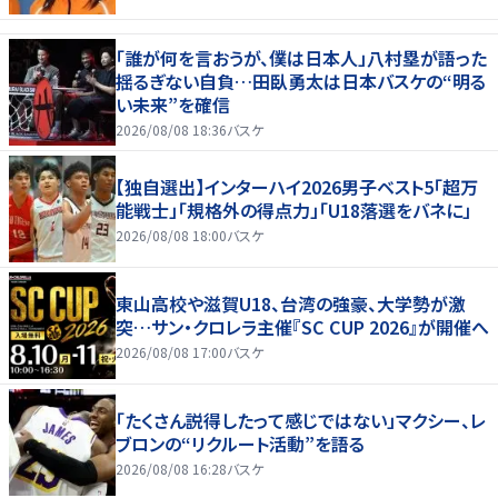
「誰が何を言おうが、僕は日本人」八村塁が語った
揺るぎない自負…田臥勇太は日本バスケの“明る
い未来”を確信
2026/08/08 18:36
バスケ
【独自選出】インターハイ2026男子ベスト5「超万
能戦士」「規格外の得点力」「U18落選をバネに」
2026/08/08 18:00
バスケ
東山高校や滋賀U18、台湾の強豪、大学勢が激
突…サン・クロレラ主催『SC CUP 2026』が開催へ
2026/08/08 17:00
バスケ
「たくさん説得したって感じではない」マクシー、レ
ブロンの“リクルート活動”を語る
2026/08/08 16:28
バスケ