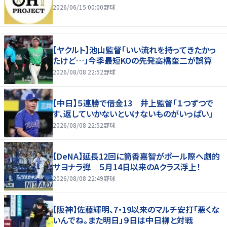
2026/06/15 00:00
野球
【ヤクルト】池山監督「いい流れを持ってきたかっ
たけど…」今季最短KOの先発高橋奎二が誤算
2026/08/08 22:52
野球
【中日】５連勝で借金13 井上監督「１つずつで
す、返していかないといけないものがいっぱい」
2026/08/08 22:52
野球
【DeNA】延長12回に筒香嘉智がポール際へ劇的
サヨナラ弾 ５月14日以来のAクラス浮上！
2026/08/08 22:49
野球
【阪神】佐藤輝明、7・19以来のマルチ安打「悪くな
いんでね。また明日」９日は中日柳と対戦