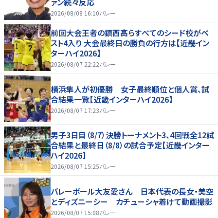
ァン続々反応
2026/08/08 16:10
バレー
前回大会王者の鎮西高らすべてのシード校がベ
スト4入り 大会最終日の勝負の行方は【近畿イン
ターハイ2026】
2026/08/07 22:22
バレー
横浜隼人が初優勝 女子最終順位と個人賞、試
合結果一覧【近畿インターハイ2026】
2026/08/07 17:23
バレー
男子3日目（8/7）決勝トーナメント3、4回戦全12試
合結果と最終日（8/8）の試合予定【近畿インター
ハイ2026】
2026/08/07 15:25
バレー
バレーボール大友愛さん 日本代表の長女・美空
とディズニーシー カチューシャ着けて動画撮影
2026/08/07 15:08
バレー