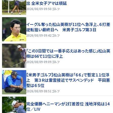
出 全米女子アマは順延
2026/08/09 09:50
ゴルフ
イーグル奪った松山英樹が11位へ急浮上、６打差
逆転狙い最終日へ 米男子ゴルフ第３日
2026/08/09 09:42
ゴルフ
「この3日間では一番手応えはあった感じ」松山英
樹は66で11位に浮上
2026/08/09 09:09
ゴルフ
【米男子ゴルフ】松山英樹は「６６」で暫定１１位浮
上 第３Ｒは雷雲接近でサスペンデッド 平田憲
聖は６５位
2026/08/09 08:51
ゴルフ
完全優勝へニーマンが2打差首位 浅地洋佑は14
位／LIV