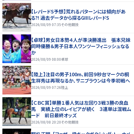
【レパードS予想】荒れるパターンには傾向があ
る?! 過去データから探るGIIIレパードS
2026/08/09 07:35
その他競技
【卓球】男女日本勢４人が準決勝進出 張本兄妹
同時優勝＆男子日本人ワンツーフィニッシュなる
か
2026/08/09 08:00
卓球
【陸上】注目の男子100m、前回９秒台マークの桐
生祥秀は再現なるか、サニブラウンは今季初戦へ
2026/08/09 07:26
陸上
【ＣＢＣ賞】単勝１番人気は左回り３戦３勝の良血
馬 実績上位のレイピアが続く ３連単は混戦ム
ード 前日最終オッズ
2026/08/08 20:20
その他競技
野杁正明、「フェザー級キックボクシング・トーナメ