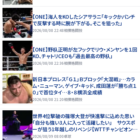
【ONE】海人をKOしたシアサラニ「キックかパンチ
で反撃する時に腕が下がる。そこを狙った」
2026/08/08 22:48
相撲格闘技
【ONE】野杁正明が左フックでリウ・メンヤンを１回
KO、チャトリCEOも「過去最高の野杁」
2026/08/08 22:36
相撲格闘技
新日本プロレス「Ｇ１」Ｂブロック「大混戦」…カラ
ム・ニューマン、ゲイブ・キッド、成田蓮が「勝ち点１
０」で首位タイ…８・８横浜全成績
2026/08/08 21:20
相撲格闘技
世界4位撃破の篠塚大登が快進撃に込めた思い
「自分も強い3人に入って活躍したい」 サウスポ
ーが狙う1年越しのリベンジ【WTTチャンピオンズ
横浜2026】
2026/08/09 08:00
卓球