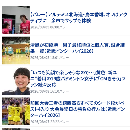
【バレー】アルテミス北海道・鳥本香琳、オフはアク
ティブに 余市でサップも体験
2026/08/09 06:00
バレー
清風が初優勝 男子最終順位と個人賞、試合結
果一覧【近畿インターハイ2026】
2026/08/08 18:01
バレー
「いつも笑顔で楽しそうなので…」黄色“新ユ
ニ”着用の19歳バドミントン女子に「CMきそう」フ
ァン続々反応
2026/08/08 16:10
バレー
前回大会王者の鎮西高らすべてのシード校がベ
スト4入り 大会最終日の勝負の行方は【近畿イン
ターハイ2026】
2026/08/07 22:22
バレー