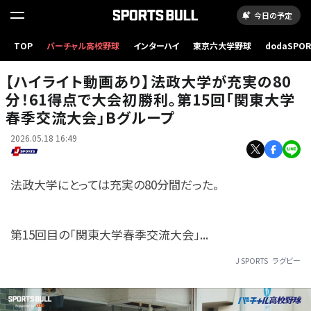
今日の予定
TOP
バーチャル高校野球
インターハイ
東京六大学野球
dodaSPO
（新しいタブ
【ハイライト動画あり】法政大学が充実の80
分！61得点で大会初勝利。第15回「関東大学
春季交流大会」Bグループ
2026.05.18 16:49
法政大学にとっては充実の80分間だった。
第15回目の「関東大学春季交流大会」...
J SPORTS
ラグビー