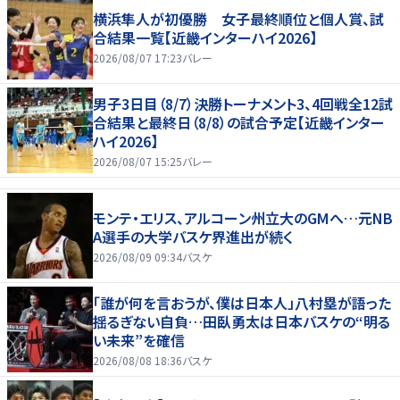
横浜隼人が初優勝 女子最終順位と個人賞、試
合結果一覧【近畿インターハイ2026】
2026/08/07 17:23
バレー
男子3日目（8/7）決勝トーナメント3、4回戦全12試
合結果と最終日（8/8）の試合予定【近畿インター
ハイ2026】
2026/08/07 15:25
バレー
モンテ・エリス、アルコーン州立大のGMへ…元NB
A選手の大学バスケ界進出が続く
2026/08/09 09:34
バスケ
「誰が何を言おうが、僕は日本人」八村塁が語った
揺るぎない自負…田臥勇太は日本バスケの“明る
い未来”を確信
2026/08/08 18:36
バスケ