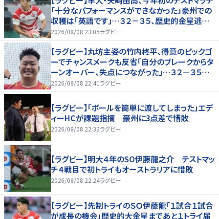
「十分なパフォーマンスができなかった」豪州での
収穫は「英語です」…３２－３５、歴史的金星逃し
たオーストラリア代表戦はＷＴＢで途中出場
2026/08/08 23:05
ラグビー
【ラグビー】丸坊主姿の竹内柊平、得意のピックゴ
ーでチャンスメークも反省「自分のブレークからタ
ーンオーバー、失点につながった」…３２－３５惜
敗、オーストラリアに歴史的金星ならず
2026/08/08 22:41
ラグビー
【ラグビー】「ボールを簡単に渡してしまった」エデ
ィーHCが課題指摘 豪州に3点差で惜敗
2026/08/08 22:32
ラグビー
【ラグビー】明大４年のSO伊藤龍之介 テストマッ
チ４戦目で初トライもオーストラリアに惜敗
2026/08/08 22:24
ラグビー
【ラグビー】先制トライのＳＯ伊藤龍「１試合１試合
が成長の機会」歴史的大金星まであと１トライ届