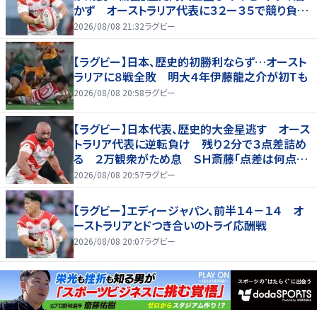
かず オーストラリア代表に３２ー３５で競り負け
る
2026/08/08 21:32
ラグビー
【ラグビー】日本、歴史的初勝利ならず…オースト
ラリアに８戦全敗 明大４年伊藤龍之介が初Tも
2026/08/08 20:58
ラグビー
【ラグビー】日本代表、歴史的大金星逃す オース
トラリア代表に逆転負け 残り２分で３点差詰め
る ２万観衆がため息 ＳＨ斎藤「点差は何点で
も負けは負け」…前半にＳＯ伊藤龍が先制トライ、
2026/08/08 20:57
ラグビー
３２ー３５で惜敗
【ラグビー】エディージャパン、前半１４－１４ オ
ーストラリアとドつき合いのトライ応酬戦
2026/08/08 20:07
ラグビー