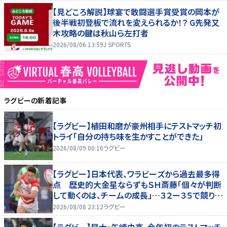
【見どころ解説】球宴で敢闘選手賞受賞の岡本が
後半戦初登板で流れを変えられるか！？ G先発又
木攻略の鍵は秋山ら左打者
2026/08/06 13:59
J SPORTS
ラグビー
の新着記事
【ラグビー】植田和磨が豪州相手にテストマッチ初
トライ「自分の持ち味を生かすことができた」
2026/08/09 00:16
ラグビー
【ラグビー】日本代表、ワラビーズから過去最多得
点 歴史的大金星ならずもＳＨ斎藤「個々が判断
して動くのは、チームの成長」…３２ー３５で競り負
ける
2026/08/08 23:12
ラグビー
【ラグビー】早大・矢崎由高、今年初のテストマッチ