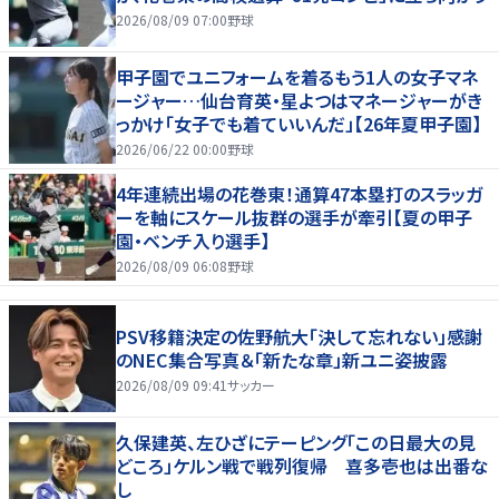
2026/08/09 07:00
野球
甲子園でユニフォームを着るもう1人の女子マネ
ージャー…仙台育英・星よつはマネージャーがき
っかけ「女子でも着ていいんだ」【26年夏甲子園】
2026/06/22 00:00
野球
4年連続出場の花巻東！通算47本塁打のスラッガ
ーを軸にスケール抜群の選手が牽引【夏の甲子
園・ベンチ入り選手】
2026/08/09 06:08
野球
PSV移籍決定の佐野航大「決して忘れない」感謝
のNEC集合写真＆「新たな章」新ユニ姿披露
2026/08/09 09:41
サッカー
久保建英、左ひざにテーピング「この日最大の見
どころ」ケルン戦で戦列復帰 喜多壱也は出番な
し