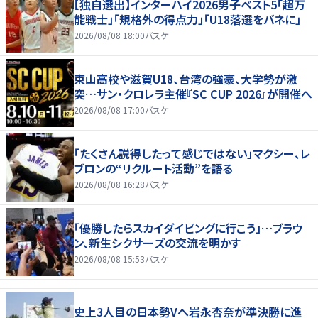
【独自選出】インターハイ2026男子ベスト5「超万
能戦士」「規格外の得点力」「U18落選をバネに」
2026/08/08 18:00
バスケ
東山高校や滋賀U18、台湾の強豪、大学勢が激
突…サン・クロレラ主催『SC CUP 2026』が開催へ
2026/08/08 17:00
バスケ
「たくさん説得したって感じではない」マクシー、レ
ブロンの“リクルート活動”を語る
2026/08/08 16:28
バスケ
「優勝したらスカイダイビングに行こう」…ブラウ
ン、新生シクサーズの交流を明かす
2026/08/08 15:53
バスケ
史上3人目の日本勢Vへ岩永杏奈が準決勝に進