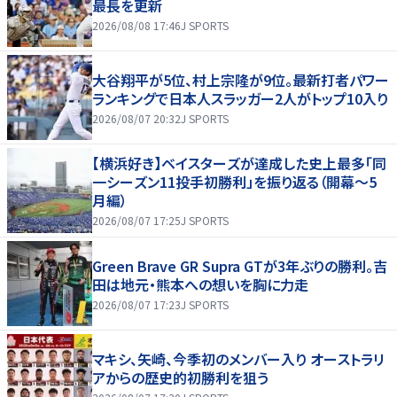
最長を更新
2026/08/08 17:46
J SPORTS
大谷翔平が5位、村上宗隆が9位。最新打者パワー
ランキングで日本人スラッガー2人がトップ10入り
2026/08/07 20:32
J SPORTS
【横浜好き】ベイスターズが達成した史上最多「同
一シーズン11投手初勝利」を振り返る（開幕～5
月編）
2026/08/07 17:25
J SPORTS
Green Brave GR Supra GTが3年ぶりの勝利。吉
田は地元・熊本への想いを胸に力走
2026/08/07 17:23
J SPORTS
マキシ、矢崎、今季初のメンバー入り オーストラリ
アからの歴史的初勝利を狙う