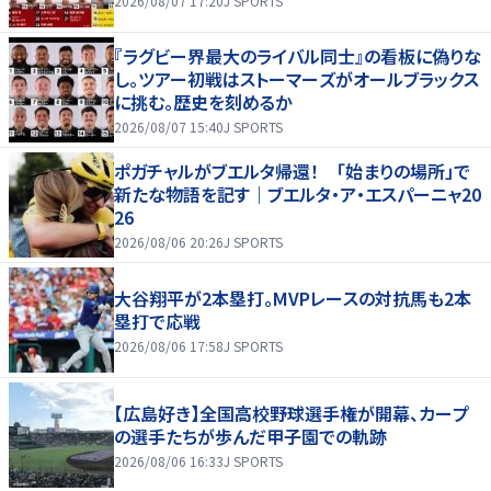
2026/08/07 17:20
J SPORTS
『ラグビー界最大のライバル同士』の看板に偽りな
し。ツアー初戦はストーマーズがオールブラックス
に挑む。歴史を刻めるか
2026/08/07 15:40
J SPORTS
ポガチャルがブエルタ帰還！ 「始まりの場所」で
新たな物語を記す｜ブエルタ・ア・エスパーニャ20
26
2026/08/06 20:26
J SPORTS
大谷翔平が2本塁打。MVPレースの対抗馬も2本
塁打で応戦
2026/08/06 17:58
J SPORTS
【広島好き】全国高校野球選手権が開幕、カープ
の選手たちが歩んだ甲子園での軌跡
2026/08/06 16:33
J SPORTS