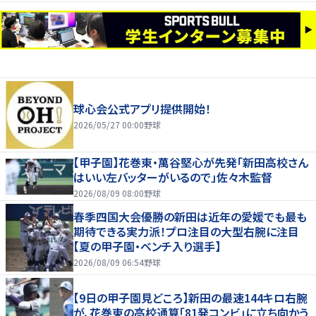
球心会公式アプリ提供開始！
2026/05/27 00:00
野球
【甲子園】花巻東・萬谷堅心が先発「新田高校さん
はいい左バッターがいるので」佐々木監督
2026/08/09 08:00
野球
春季四国大会優勝の新田は近年の愛媛でも最も
期待できる実力派！プロ注目の大型右腕に注目
【夏の甲子園・ベンチ入り選手】
2026/08/09 06:54
野球
【9日の甲子園見どころ】新田の最速144キロ右腕
が、花巻東の高校通算「81発コンビ」に立ち向かう