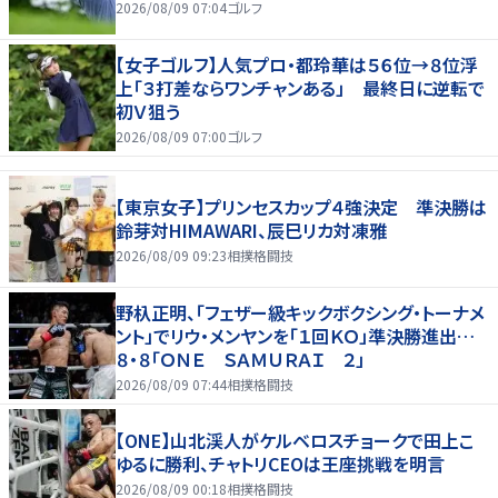
2026/08/09 07:04
ゴルフ
【女子ゴルフ】人気プロ・都玲華は５６位→８位浮
上「３打差ならワンチャンある」 最終日に逆転で
初Ｖ狙う
2026/08/09 07:00
ゴルフ
【東京女子】プリンセスカップ４強決定 準決勝は
鈴芽対HIMAWARI、辰巳リカ対凍雅
2026/08/09 09:23
相撲格闘技
野杁正明、「フェザー級キックボクシング・トーナメ
ント」でリウ・メンヤンを「１回ＫＯ」準決勝進出…
８・８「ＯＮＥ ＳＡＭＵＲＡＩ ２」
2026/08/09 07:44
相撲格闘技
【ONE】山北渓人がケルベロスチョークで田上こ
ゆるに勝利、チャトリCEOは王座挑戦を明言
2026/08/09 00:18
相撲格闘技