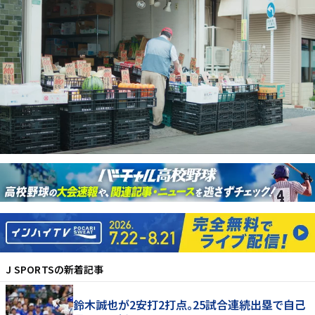
J SPORTS
の新着記事
鈴木誠也が2安打2打点。25試合連続出塁で自己