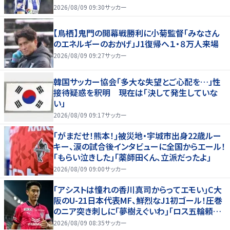
2026/08/09 09:30
サッカー
【鳥栖】鬼門の開幕戦勝利に小菊監督「みなさん
のエネルギーのおかげ」J1復帰へ１・８万人来場
2026/08/09 09:27
サッカー
韓国サッカー協会「多大な失望とご心配を…」性
接待疑惑を釈明 現在は「決して発生していな
い」
2026/08/09 09:17
サッカー
｢がまだせ！熊本！｣被災地・宇城市出身22歳ルー
キー、涙の試合後インタビューに全国からエール！
｢もらい泣きした｣｢薬師田くん、立派だったよ｣
2026/08/09 09:00
サッカー
｢アシストは憧れの香川真司からってエモい｣C大
阪のU-21日本代表MF、鮮烈なJ1初ゴール！圧巻
のニア突き刺しに｢夢樹えぐいわ｣｢ロス五輪頼む
ぞ｣
2026/08/09 08:35
サッカー