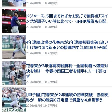
2026/08/09 10:28
野球
ドジャース、５回までわずか１安打で無得点「スイ
ングが調子いい時に比べて…」NHK解説も心配
2026/08/09 10:28
野球
4年連続出場の花巻東が2年連続初戦突破！追い
上げ振り切り新田との接戦制す【26年夏甲子園】
2026/08/09 10:27
野球
花巻東が2年連続初戦勝利…全国制覇へ強豪対
決を制す 今春の四国王者を相手にリード許さ
ず
2026/08/09 10:27
野球
【甲子園】花巻東が２年連続の初戦突破 赤間史
弥が一瞬の隙突く好走塁で貴重な４点目奪う
2026/08/09 10:27
野球