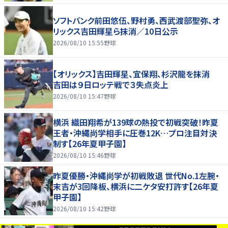
ソフトバンク前田悠伍、野村勇、西武渡部聖弥、オ
リックス吉田輝星ら抹消／10日公示
2026/08/10 15:55
野球
【オリックス】吉田輝星、宜保翔、杉沢龍を抹消
吉田は９日ロッテ戦で３失点炎上
2026/08/10 15:47
野球
横浜 織田翔希が139球の熱投で初戦突破！昨夏
王者・沖縄尚学相手に圧巻12K…プロ注目対決
制す【26年夏甲子園】
2026/08/10 15:46
野球
昨夏優勝・沖縄尚学が初戦敗退 世代No.1左腕・
末吉が3回降板、横浜に二ケタ安打許す【26年夏
甲子園】
2026/08/10 15:42
野球