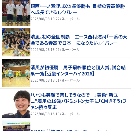
鎮西・一ノ瀬漣、総体準優勝も「目標の春高優勝
へ成長できる」／バレー
2026/08/08 19:22
バレーボール
清風、初の全国制覇 エース西村海司「一番の大
会である春高で日本一になりたい」／バレー
2026/08/08 19:06
バレーボール
清風が初優勝 男子最終順位と個人賞、試合結
果一覧【近畿インターハイ2026】
2026/08/08 18:01
バレーボール
「いつも笑顔で楽しそうなので…」黄色“新ユ
ニ”着用の19歳バドミントン女子に「CMきそう」フ
ァン続々反応
2026/08/08 16:10
バレーボール