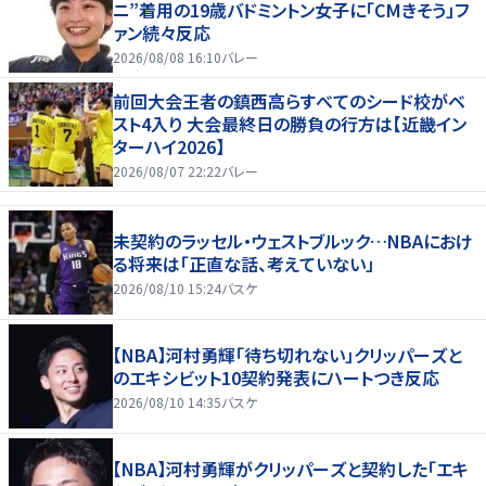
ニ”着用の19歳バドミントン女子に「CMきそう」フ
ァン続々反応
2026/08/08 16:10
バレー
前回大会王者の鎮西高らすべてのシード校がベ
スト4入り 大会最終日の勝負の行方は【近畿イン
ターハイ2026】
2026/08/07 22:22
バレー
未契約のラッセル・ウェストブルック…NBAにおけ
る将来は「正直な話、考えていない」
2026/08/10 15:24
バスケ
【NBA】河村勇輝「待ち切れない」クリッパーズと
のエキシビット10契約発表にハートつき反応
2026/08/10 14:35
バスケ
【NBA】河村勇輝がクリッパーズと契約した「エキ