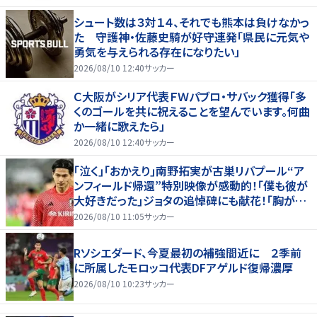
シュート数は３対１４、それでも熊本は負けなかっ
た 守護神・佐藤史騎が好守連発「県民に元気や
勇気を与えられる存在になりたい」
2026/08/10 12:40
サッカー
Ｃ大阪がシリア代表ＦＷパブロ・サバック獲得「多
くのゴールを共に祝えることを望んでいます。何曲
か一緒に歌えたら」
2026/08/10 12:40
サッカー
｢泣く｣｢おかえり｣南野拓実が古巣リバプール“ア
ンフィールド帰還”特別映像が感動的！｢僕も彼が
大好きだった｣ジョタの追悼碑にも献花！｢胸が熱
くなります…｣
2026/08/10 11:05
サッカー
Rソシエダード、今夏最初の補強間近に ２季前
に所属したモロッコ代表DFアゲルド復帰濃厚
2026/08/10 10:23
サッカー