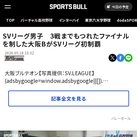
今日の予定
TOP
バーチャル高校野球
インターハイ
東京六大学野球
dodaSPO
（新しいタブ
SVリーグ男子 3戦までもつれたファイナル
を制した大阪BがSVリーグ初制覇
2026.05.18 10:32
大阪ブルテオン【写真提供：SV.LEAGUE】
(adsbygoogle=window.adsbygoogle||[]).…
記事全文を見る
バレーボール