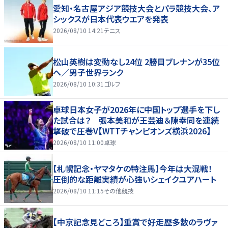
愛知・名古屋アジア競技大会とパラ競技大会、ア
シックスが日本代表ウエアを発表
2026/08/10 14:21
テニス
松山英樹は変動なし24位 2勝目ブレナンが35位
へ／男子世界ランク
2026/08/10 10:31
ゴルフ
卓球日本女子が2026年に中国トップ選手を下し
た試合は？ 張本美和が王芸迪＆陳幸同を連続
撃破で圧巻V【WTTチャンピオンズ横浜2026】
2026/08/10 11:00
卓球
【札幌記念・ヤマタケの特注馬】今年は大混戦！
圧倒的な距離実績が心強いシェイクユアハート
2026/08/10 11:15
その他競技
【中京記念見どころ】重賞で好走歴多数のラヴァ