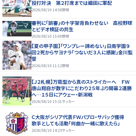
投打対決 第２打席までは織田に軍配
2026/08/10 14:58
野球
審判に「誤審」の十字架背負わせない 高校野球
とビデオ検証の共生
2026/08/10 15:00
野球
【夏の甲子園】「ワンプレー諦めない」日南学園９
回２死からサヨナラ「つないだ３人に感謝」金川監
督
2026/08/10 11:12
野球
【Ｊ２札幌】万能型から真のストライカーへ ＦＷ
唐山翔自が数字にこだわり２５年ぶり開幕２連勝
へ…１５日にアウェー・新潟戦
2026/08/10 15:31
サッカー
Ｃ大阪がシリア代表ＦＷパブロ・サバック獲得
歌手としても活動「何曲か一緒に歌えたら」
2026/08/10 14:23
サッカー