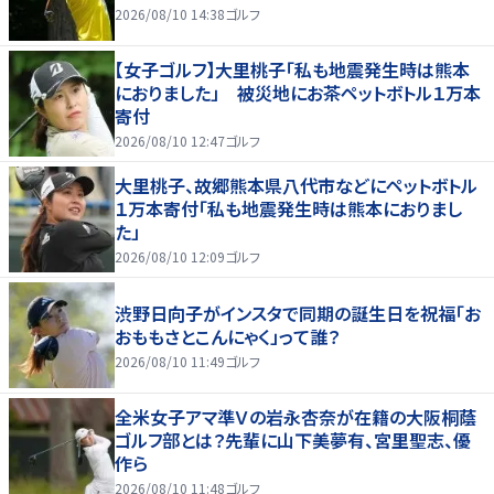
2026/08/10 14:38
ゴルフ
【女子ゴルフ】大里桃子「私も地震発生時は熊本
におりました」 被災地にお茶ペットボトル１万本
寄付
2026/08/10 12:47
ゴルフ
大里桃子、故郷熊本県八代市などにペットボトル
１万本寄付「私も地震発生時は熊本におりまし
た」
2026/08/10 12:09
ゴルフ
渋野日向子がインスタで同期の誕生日を祝福「お
おももさとこんにゃく」って誰？
2026/08/10 11:49
ゴルフ
全米女子アマ準Ｖの岩永杏奈が在籍の大阪桐蔭
ゴルフ部とは？先輩に山下美夢有、宮里聖志、優
作ら
2026/08/10 11:48
ゴルフ