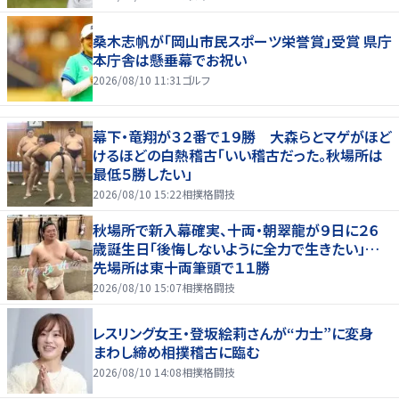
桑木志帆が「岡山市民スポーツ栄誉賞」受賞 県庁
本庁舎は懸垂幕でお祝い
2026/08/10 11:31
ゴルフ
幕下・竜翔が３２番で１９勝 大森らとマゲがほど
けるほどの白熱稽古「いい稽古だった。秋場所は
最低５勝したい」
2026/08/10 15:22
相撲格闘技
秋場所で新入幕確実、十両・朝翠龍が９日に２６
歳誕生日「後悔しないように全力で生きたい」…
先場所は東十両筆頭で１１勝
2026/08/10 15:07
相撲格闘技
レスリング女王・登坂絵莉さんが“力士”に変身
まわし締め相撲稽古に臨む
2026/08/10 14:08
相撲格闘技