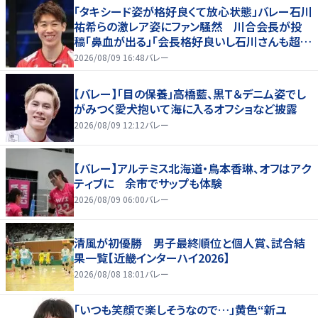
「タキシード姿が格好良くて放心状態」バレー石川
祐希らの激レア姿にファン騒然 川合会長が投
稿「鼻血が出る」「会長格好良いし石川さんも超格
好いい」
2026/08/09 16:48
バレー
【バレー】「目の保養」高橋藍、黒Ｔ＆デニム姿でし
がみつく愛犬抱いて海に入るオフショなど披露
2026/08/09 12:12
バレー
【バレー】アルテミス北海道・鳥本香琳、オフはアク
ティブに 余市でサップも体験
2026/08/09 06:00
バレー
清風が初優勝 男子最終順位と個人賞、試合結
果一覧【近畿インターハイ2026】
2026/08/08 18:01
バレー
「いつも笑顔で楽しそうなので…」黄色“新ユ