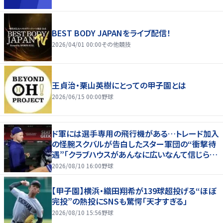
BEST BODY JAPANをライブ配信！
2026/04/01 00:00
その他競技
王貞治・栗山英樹にとっての甲子園とは
2026/06/15 00:00
野球
ド軍には選手専用の飛行機がある…トレード加入
の怪腕スクバルが告白したスター軍団の“衝撃待
遇”「クラブハウスがあんなに広いなんて信じられ
ない」
2026/08/10 16:00
野球
【甲子園】横浜・織田翔希が139球超投げる“ほぼ
完投”の熱投にSNSも驚愕「天才すぎる」
2026/08/10 15:56
野球