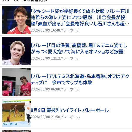
「タキシード姿が格好良くて放心状態」バレー石川
祐希らの激レア姿にファン騒然 川合会長が投
稿「鼻血が出る」「会長格好良いし石川さんも超格
好いい」
2026/08/09 16:48
バレーボール
【バレー】「目の保養」高橋藍、黒Ｔ＆デニム姿でし
がみつく愛犬抱いて海に入るオフショなど披露
2026/08/09 12:12
バレーボール
【バレー】アルテミス北海道・鳥本香琳、オフはアク
ティブに 余市でサップも体験
2026/08/09 06:00
バレーボール
8月8日 競技別ハイライト バレーボール
2026/08/08 21:50
バレーボール