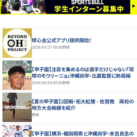
球心会公式アプリ提供開始！
2026/05/27 00:00
野球
【甲子園】注目を集めるのは選手だけじゃない「琉
球のモウリーニョ」沖縄尚学・比嘉監督に熱視線
2026/08/04 00:00
野球
【夏の甲子園】2回戦・拓大紅陵 - 佐賀商 両校の
地方大会戦績を紹介
野球
【甲子園】横浜・織田翔希と沖縄尚学・末吉良丞の