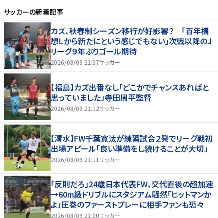
サッカー
の新着記事
カズ、秋春制シーズン移行が好影響？ 「百年構
想Ｌから新たにという感じでもない」次戦以降のＪ
リーグ９年ぶりゴール期待
2026/08/09 21:37
サッカー
【福島】カズ出番なし「どこかでチャンスあればと
思っていました」寺田周平監督
2026/08/09 21:12
サッカー
【清水】FW千葉寛汰が練習試合２発でリーグ戦初
出場アピール「良い準備をし続けることが大切」
2026/08/09 21:11
サッカー
「反則だろ」24歳日本代表FW、交代直後の超加速
→60m級ドリブルにスタジアム騒然「ヒットマンか
よ」圧巻のファーストプレーに相手ファンも恐々
2026/08/09 21:00
サッカー