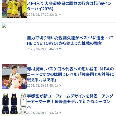
スト4入り 大会最終日の勝負の行方は【近畿イン
ターハイ2026】
2026/08/07 22:22
バレー
自力で切り開いた佐藤久遠がベスト5に選出…『T
HE ONE TOKYO』から始まった挑戦の舞台
2026/08/09 19:46
バスケ
河村勇輝、バスケ日本代表への思い語る「ＮＢＡの
コートに立つのは同じレベル」「強豪国とも対等に
戦える力はある」
2026/08/09 18:45
バスケ
宇都宮が新ユニフォームデザインを発表…アンダ
ーアーマー史上最軽量モデルで新たなシーズン
へ
2026/08/09 18:43
バスケ