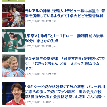
元レアルの神童、逆輸入Ｊデビュー戦は黒星も「音
楽を演奏しているよう」中井卓大ピピを監督称賛
2026/08/09 20:42
サッカー
【東京Ｖ】川崎Ｆと１－１ドロー 勝利目前の後半
50分にまさかの失点
2026/08/09 20:23
サッカー
第１子誕生の堂安律 「可愛すぎる」愛娘抱っこで
♡ 「むきっとちゃん」と妻 ええっ？！腕ムキム
キ？！
2026/08/09 20:23
サッカー
「タキシード姿が格好良くて放心状態」バレー石川
祐希らの激レア姿にファン騒然 川合会長が投
稿「鼻血が出る」「会長格好良いし石川さんも超格
好いい」
2026/08/09 16:48
バレー