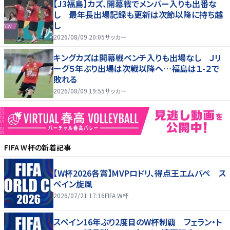
【J3福島】カズ、開幕戦でメンバー入りも出番な
し 最年長出場記録も更新は次節以降に持ち越
し
2026/08/09 20:05
サッカー
キングカズは開幕戦ベンチ入りも出場なし Ｊリ
ーグ５年ぶり出場は次戦以降へ…福島は１-２で
敗れる
2026/08/09 19:55
サッカー
FIFA W杯
の新着記事
【W杯2026各賞】MVPロドリ、得点王エムバペ ス
ペイン旋風
2026/07/21 17:16
FIFA W杯
スペイン16年ぶり2度目のW杯制覇 フェラン・ト