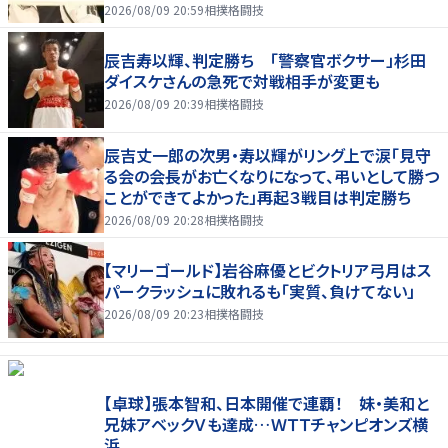
2026/08/09 20:59
相撲格闘技
辰吉寿以輝、判定勝ち 「警察官ボクサー」杉田
ダイスケさんの急死で対戦相手が変更も
2026/08/09 20:39
相撲格闘技
辰吉丈一郎の次男・寿以輝がリング上で涙「見守
る会の会長がお亡くなりになって、弔いとして勝つ
ことができてよかった」再起３戦目は判定勝ち
2026/08/09 20:28
相撲格闘技
【マリーゴールド】岩谷麻優とビクトリア弓月はス
パークラッシュに敗れるも「実質、負けてない」
2026/08/09 20:23
相撲格闘技
【卓球】張本智和、日本開催で連覇！ 妹・美和と
兄妹アベックＶも達成…ＷＴＴチャンピオンズ横
浜