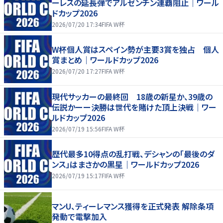
ーレスの延長弾でアルゼンチン連覇阻止｜ワール
ドカップ2026
2026/07/20 17:34
FIFA W杯
W杯個人賞はスペイン勢が主要3賞を独占 個人
賞まとめ｜ワールドカップ2026
2026/07/20 17:27
FIFA W杯
現代サッカーの最終回 18歳の新星か、39歳の
伝説かーー決勝は世代を賭けた頂上決戦｜ワー
ルドカップ2026
2026/07/19 15:56
FIFA W杯
歴代最多10得点の乱打戦、デシャンの「最後のダ
ンス」はまさかの黒星｜ワールドカップ2026
2026/07/19 15:17
FIFA W杯
マンU、ティーレマンス獲得を正式発表 解除条項
発動で電撃加入