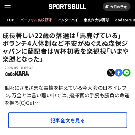
今日の予定
TOP
バーチャル高校野球
インターハイ
東京六大学野球
dodaSPO
（新しいタブ
成長著しい22歳の落選は「馬鹿げている」
ボランチ4人体制など不安がぬぐえぬ森保ジ
ャパンに蘭記者はW杯初戦を楽観視「いまや
楽勝となった」
2026.05.18 05:40
個々にさまざまな事情を抱えている今大会の日本イレブ
ン。万全とは言い難い中では、指揮官の手腕も勝負の命運
を握る(C)Get…
記事全文を見る