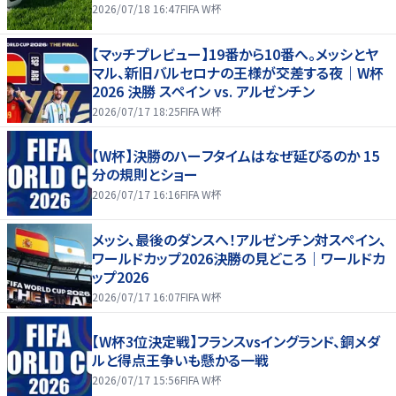
2026/07/18 16:47
FIFA W杯
【マッチプレビュー】19番から10番へ。メッシとヤ
マル、新旧バルセロナの王様が交差する夜｜W杯
2026 決勝 スペイン vs. アルゼンチン
2026/07/17 18:25
FIFA W杯
【W杯】決勝のハーフタイムはなぜ延びるのか 15
分の規則とショー
2026/07/17 16:16
FIFA W杯
メッシ、最後のダンスへ！アルゼンチン対スペイン、
ワールドカップ2026決勝の見どころ｜ワールドカ
ップ2026
2026/07/17 16:07
FIFA W杯
【W杯3位決定戦】フランスvsイングランド、銅メダ
ルと得点王争いも懸かる一戦
2026/07/17 15:56
FIFA W杯