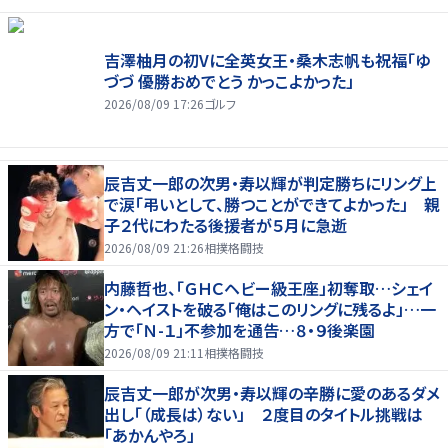
吉澤柚月の初Vに全英女王・桑木志帆も祝福「ゆ
づづ 優勝おめでとう かっこよかった」
2026/08/09 17:26
ゴルフ
辰吉丈一郎の次男・寿以輝が判定勝ちにリング上
で涙「弔いとして、勝つことができてよかった」 親
子２代にわたる後援者が５月に急逝
2026/08/09 21:26
相撲格闘技
内藤哲也、「ＧＨＣヘビー級王座」初奪取…シェイ
ン・ヘイストを破る「俺はこのリングに残るよ」…一
方で「Ｎ-１」不参加を通告…８・９後楽園
2026/08/09 21:11
相撲格闘技
辰吉丈一郎が次男・寿以輝の辛勝に愛のあるダメ
出し「（成長は）ない」 ２度目のタイトル挑戦は
「あかんやろ」