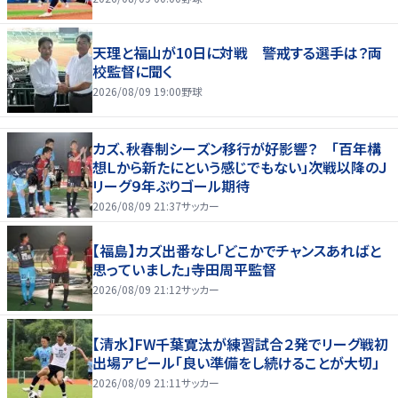
天理と福山が10日に対戦 警戒する選手は？両
校監督に聞く
2026/08/09 19:00
野球
カズ、秋春制シーズン移行が好影響？ 「百年構
想Ｌから新たにという感じでもない」次戦以降のＪ
リーグ９年ぶりゴール期待
2026/08/09 21:37
サッカー
【福島】カズ出番なし「どこかでチャンスあればと
思っていました」寺田周平監督
2026/08/09 21:12
サッカー
【清水】FW千葉寛汰が練習試合２発でリーグ戦初
出場アピール「良い準備をし続けることが大切」
2026/08/09 21:11
サッカー