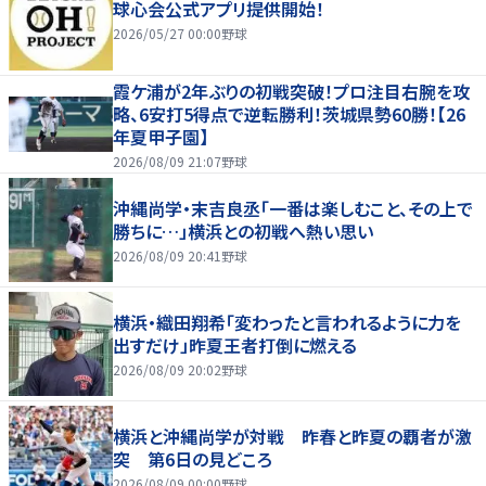
球心会公式アプリ提供開始！
2026/05/27 00:00
野球
霞ケ浦が2年ぶりの初戦突破！プロ注目右腕を攻
略、6安打5得点で逆転勝利！茨城県勢60勝！【26
年夏甲子園】
2026/08/09 21:07
野球
沖縄尚学・末吉良丞「一番は楽しむこと、その上で
勝ちに…」横浜との初戦へ熱い思い
2026/08/09 20:41
野球
横浜・織田翔希「変わったと言われるように力を
出すだけ」昨夏王者打倒に燃える
2026/08/09 20:02
野球
横浜と沖縄尚学が対戦 昨春と昨夏の覇者が激
突 第6日の見どころ
2026/08/09 00:00
野球