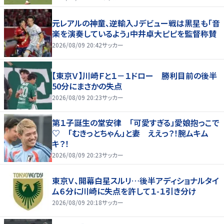
元レアルの神童、逆輸入Ｊデビュー戦は黒星も「音
楽を演奏しているよう」中井卓大ピピを監督称賛
2026/08/09 20:42
サッカー
【東京Ｖ】川崎Ｆと１－１ドロー 勝利目前の後半
50分にまさかの失点
2026/08/09 20:23
サッカー
第１子誕生の堂安律 「可愛すぎる」愛娘抱っこで
♡ 「むきっとちゃん」と妻 ええっ？！腕ムキム
キ？！
2026/08/09 20:23
サッカー
東京Ｖ、開幕白星スルリ…後半アディショナルタイ
ム６分に川崎に失点を許して１-１引き分け
2026/08/09 20:18
サッカー