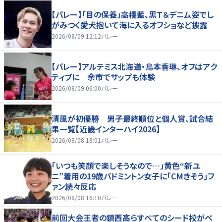
【バレー】「目の保養」高橋藍、黒Ｔ＆デニム姿でし
がみつく愛犬抱いて海に入るオフショなど披露
2026/08/09 12:12
バレー
【バレー】アルテミス北海道・鳥本香琳、オフはアク
ティブに 余市でサップも体験
2026/08/09 06:00
バレー
清風が初優勝 男子最終順位と個人賞、試合結
果一覧【近畿インターハイ2026】
2026/08/08 18:01
バレー
「いつも笑顔で楽しそうなので…」黄色“新ユ
ニ”着用の19歳バドミントン女子に「CMきそう」フ
ァン続々反応
2026/08/08 16:10
バレー
前回大会王者の鎮西高らすべてのシード校がベ