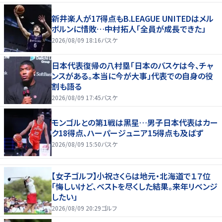
新井楽人が17得点もB.LEAGUE UNITEDはメル
ボルンに惜敗…中村拓人「全員が成長できた」
2026/08/09 18:16
バスケ
日本代表復帰の八村塁「日本のバスケは今、チャ
ンスがある。本当に今が大事」代表での自身の役
割も語る
2026/08/09 17:45
バスケ
モンゴルとの第1戦は黒星…男子日本代表はカー
ク18得点、ハーパージュニア15得点も及ばず
2026/08/09 15:50
バスケ
【女子ゴルフ】小祝さくらは地元・北海道で１７位
「悔しいけど、ベストを尽くした結果。来年リベンジ
したい」
2026/08/09 20:29
ゴルフ