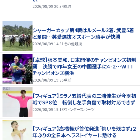
2026/08/09 20:34
卓球
シャーガーカップ第4戦はルメール3着、武豊5着
と奮闘…英愛選抜オズボーン騎手が快勝
2026/08/09 14:31
その他競技
【卓球】張本美和、日本開催のチャンピオンズ初制
覇 決勝で昨年女王の中国選手に４-２…ＷＴＴ
チャンピオンズ横浜
2026/08/09 19:36
卓球
【フィギュア】ミラノ五輪代表の三浦佳生が今季初
戦でSP８位 転倒し左手負傷で取材対応できず
2026/08/09 19:13
ウィンタースポーツ
【フィギュア】高橋舞が首位発進「悔いを残さず」２
年ぶりの全日本へラストイヤーに懸ける