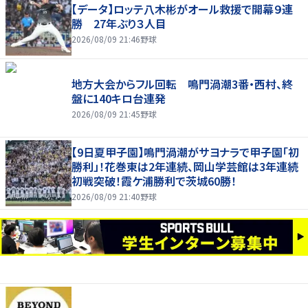
【データ】ロッテ八木彬がオール救援で開幕９連
勝 27年ぶり３人目
2026/08/09 21:46
野球
地方大会からフル回転 鳴門渦潮3番・西村、終
盤に140キロ台連発
2026/08/09 21:45
野球
【9日夏甲子園】鳴門渦潮がサヨナラで甲子園「初
勝利」！花巻東は2年連続、岡山学芸館は3年連続
初戦突破！霞ケ浦勝利で茨城60勝！
2026/08/09 21:40
野球