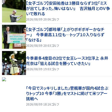
【女子ゴルフ】安田祐香は３勝目ならず３位「ミス
が出てしまった。悔いはない」 吉沢柚月とのＶ争
いで敗れる
2026/08/09 20:06
ゴルフ
【女子ゴルフ】都玲華「上がりボギボギーかなチ
ー」 今季最高１１位も…トップ１０入りならず
「なける」
2026/08/09 20:03
ゴルフ
今季最多4度目の2位で女王レース3位浮上 永井
花奈は「狙える試合を勝っていきたい」
2026/08/09 19:03
ゴルフ
「今日でスッキリしました」菅楓華が国内4試合ぶ
りトップ10 今季「3勝」をマストに掲げて米ツアー
挑戦へ
2026/08/09 18:16
ゴルフ