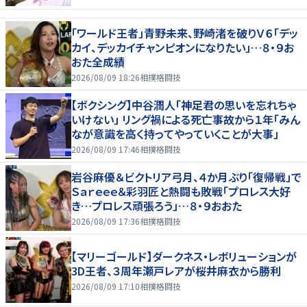
「ワールド王者」青野未来、野崎渚を破りＶ６「デッ
カイ、デッカイチャンピオンになりたい」…８・９お
おた全成績
2026/08/09 18:26
相撲格闘技
【ボクシング】中谷潤人「神足君の思いを忘れちゃ
いけない」 リング禍による死亡事故から１年「みん
なが意識を高く持ってやっていくことが大事」
2026/08/09 17:46
相撲格闘技
岩谷麻優＆ビクトリア弓月、４か月ぶり「復帰戦」で
Ｓａｒｅｅｅ＆彩羽匠と熱闘も敗戦「プロレス大好
き…プロレス頑張ろう」…８・９おおた
2026/08/09 17:36
相撲格闘技
【マリーゴールド】ダークネス・レボリューションが
3D王者、３周年瀬戸レアが桜井麻衣から勝利
2026/08/09 17:10
相撲格闘技