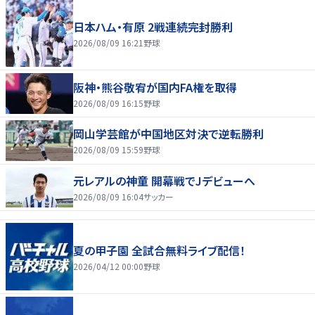
日本ハム・有原 2戦連続完封勝利
2026/08/09 16:21
野球
阪神・熊谷敬宥が国内FA権を取得
2026/08/09 16:15
野球
岡山学芸館が中国地区対決で逆転勝利
2026/08/09 15:59
野球
元レアルの神童 開幕戦でJデビューへ
2026/08/09 16:04
サッカー
夏の甲子園 全試合無料ライブ配信！
2026/04/12 00:00
野球