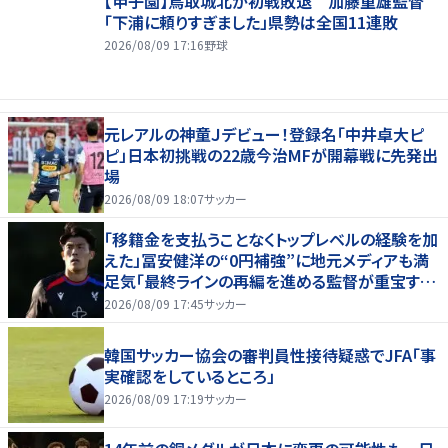
【甲子園】鳥取城北が初戦敗退 加藤重雄監督
「下浦に頼りすぎました」県勢は全国11連敗
2026/08/09 17:16
野球
元レアルの神童Ｊデビュー！登録名「中井卓大ピ
ピ」日本初挑戦の22歳今治MFが開幕戦に先発出
場
2026/08/09 18:07
サッカー
「移籍金を支払うことなくトップレベルの経験を加
えた」冨安健洋の“0円補強”に地元メディアも満
足気「最終ラインの再編を進める監督が重宝する
柔軟性を備えている」
2026/08/09 17:45
サッカー
韓国サッカー協会の審判員性接待疑惑でJFA「事
実確認をしているところ」
2026/08/09 17:19
サッカー