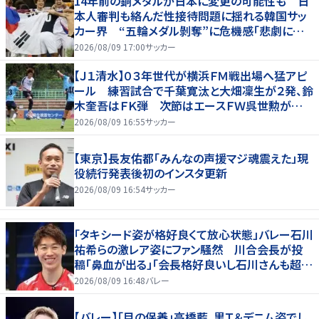
14年前の銅メダルが日本に変更の可能性も 日
本人審判も絡んだ性接待問題に揺れる韓国サッ
カー界 “五輪メダル剝奪”に危機感「悲劇に見
舞われる」
2026/08/09 17:00
サッカー
【Ｊ１清水】０３年世代が横浜ＦＭ戦出場へ猛アピ
ール 練習試合で千葉寛汰と大畑凜生が２発、鈴
木奎吾はＦＫ弾 次節はエースＦＷ呉世勲が出
場停止
2026/08/09 16:55
サッカー
【東京】長友佑都「みんなの声援マジ魂震えた」現
役続行発表後初のインスタ更新
2026/08/09 16:54
サッカー
「タキシード姿が格好良くて放心状態」バレー石川
祐希らの激レア姿にファン騒然 川合会長が投
稿「鼻血が出る」「会長格好良いし石川さんも超格
好いい」
2026/08/09 16:48
バレー
【バレー】「目の保養」高橋藍、黒Ｔ＆デニム姿でし