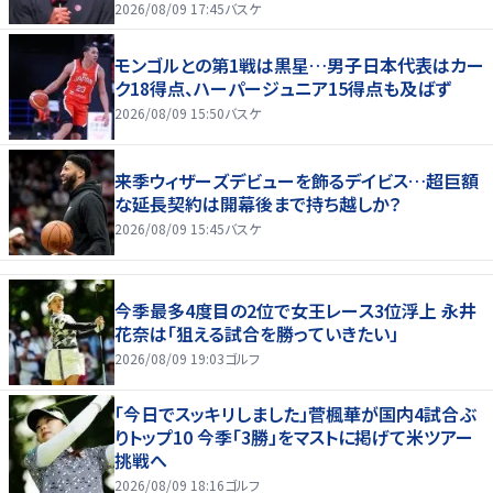
2026/08/09 17:45
バスケ
モンゴルとの第1戦は黒星…男子日本代表はカー
ク18得点、ハーパージュニア15得点も及ばず
2026/08/09 15:50
バスケ
来季ウィザーズデビューを飾るデイビス…超巨額
な延長契約は開幕後まで持ち越しか？
2026/08/09 15:45
バスケ
今季最多4度目の2位で女王レース3位浮上 永井
花奈は「狙える試合を勝っていきたい」
2026/08/09 19:03
ゴルフ
「今日でスッキリしました」菅楓華が国内4試合ぶ
りトップ10 今季「3勝」をマストに掲げて米ツアー
挑戦へ
2026/08/09 18:16
ゴルフ