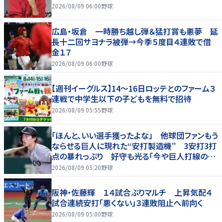
2026/08/09 06:00
野球
広島・坂倉 一時勝ち越し弾＆猛打賞も悪夢 延
長十二回サヨナラ被弾→今季５度目４連敗で借
金１７
2026/08/09 06:00
野球
【週刊イーグルス】14～16日ロッテとのファーム３
連戦で中学生以下の子どもを無料で招待
2026/08/09 05:55
野球
「ほんと、いい選手獲ったよな」 他球団ファンもう
ならせる巨人に現れた“安打製造機” 3安打3打
点の暴れっぷり 好守も光る「今や巨人打線の顔
でしょ」
2026/08/09 05:20
野球
阪神・佐藤輝 １４試合ぶりマルチ 上昇気配４
試合連続安打「悪くない」３連敗阻止へ前向く
2026/08/09 05:00
野球