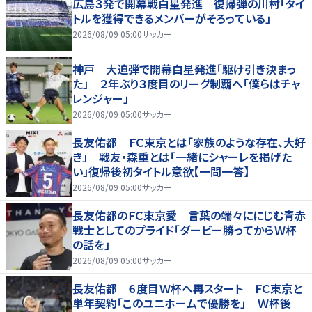
広島３発で開幕戦白星発進 復帰弾の川村「タイ
トルを獲得できるメンバーがそろっている」
2026/08/09 05:00
サッカー
神戸 大迫弾で開幕白星発進「駆け引き決まっ
た」 ２年ぶり３度目のリーグ制覇へ「僕らはチャ
レンジャー」
2026/08/09 05:00
サッカー
長友佑都 ＦＣ東京とは「家族のような存在、大好
き」 戦友・森重とは「一緒にシャーレを掲げた
い」復帰後初タイトル意欲【一問一答】
2026/08/09 05:00
サッカー
長友佑都のＦＣ東京愛 言葉の端々ににじむ青赤
戦士としてのプライド「ダービー勝ってからＷ杯
の話を」
2026/08/09 05:00
サッカー
長友佑都 ６度目Ｗ杯へ再スタート ＦＣ東京と
単年契約「このユニホームで優勝を」 Ｗ杯後