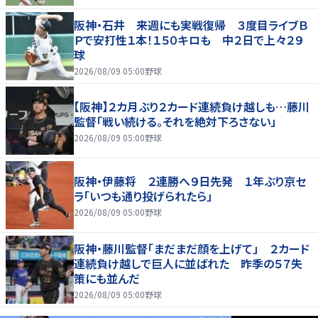
阪神・石井 来週にも実戦復帰 ３度目ライブＢ
Ｐで安打性１本！１５０キロも 中２日で上々２９
球
2026/08/09 05:00
野球
【阪神】２カ月ぶり２カード連続負け越しも…藤川
監督「戦い続ける。それを絶対下ろさない」
2026/08/09 05:00
野球
阪神・伊藤将 ２連勝へ９日先発 １年ぶり京セ
ラ「いつも通り投げられたら」
2026/08/09 05:00
野球
阪神・藤川監督「まだまだ顔を上げて」 ２カード
連続負け越しで巨人に並ばれた 昨季の５７失
策にも並んだ
2026/08/09 05:00
野球