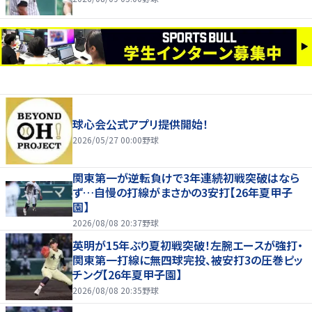
球心会公式アプリ提供開始！
2026/05/27 00:00
野球
関東第一が逆転負けで3年連続初戦突破はなら
ず…自慢の打線がまさかの3安打【26年夏甲子
園】
2026/08/08 20:37
野球
英明が15年ぶり夏初戦突破！左腕エースが強打・
関東第一打線に無四球完投、被安打3の圧巻ピッ
チング【26年夏甲子園】
2026/08/08 20:35
野球