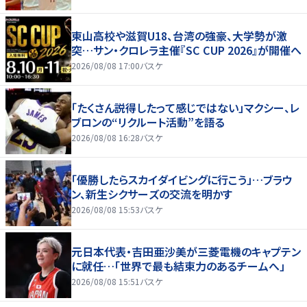
東山高校や滋賀U18、台湾の強豪、大学勢が激
突…サン・クロレラ主催『SC CUP 2026』が開催へ
2026/08/08 17:00
バスケ
「たくさん説得したって感じではない」マクシー、レ
ブロンの“リクルート活動”を語る
2026/08/08 16:28
バスケ
「優勝したらスカイダイビングに行こう」…ブラウ
ン、新生シクサーズの交流を明かす
2026/08/08 15:53
バスケ
元日本代表・吉田亜沙美が三菱電機のキャプテン
に就任…「世界で最も結束力のあるチームへ」
2026/08/08 15:51
バスケ