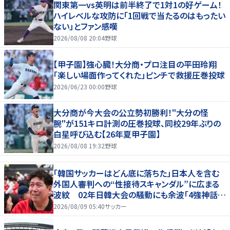
関東第一vs英明は前半終了で1対1の好ゲーム！
ハイレベルな攻防に「1回戦で当たるのはもったい
ない」とファン感嘆
2026/08/08 20:04
野球
【甲子園】強心臓！大分商・プロ注目の平田玲翔
「楽しい場面作ってくれた」ピンチで救援圧巻投球
2026/06/23 00:00
野球
大分商が今大会の公立勢初勝利！"大分の怪
腕"が151キロ計測の圧巻投球、同校29年ぶりの
白星呼び込む【26年夏甲子園】
2026/08/08 19:32
野球
「韓国サッカーはどん底に落ちた」日本人を含む
外国人審判への“性接待スキャンダル”に広まる
波紋 02年日韓大会の騒動にも余波「4強神話も
疑われる」
2026/08/09 05:40
サッカー