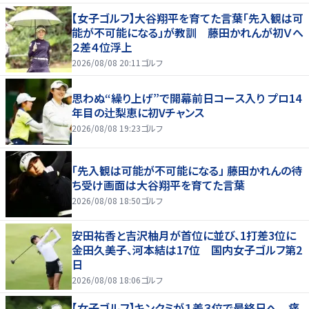
【女子ゴルフ】大谷翔平を育てた言葉「先入観は可
能が不可能になる」が教訓 藤田かれんが初Ｖへ
２差４位浮上
2026/08/08 20:11
ゴルフ
思わぬ“繰り上げ”で開幕前日コース入り プロ14
年目の辻梨恵に初Vチャンス
2026/08/08 19:23
ゴルフ
「先入観は可能が不可能になる」 藤田かれんの待
ち受け画面は大谷翔平を育てた言葉
2026/08/08 18:50
ゴルフ
安田祐香と吉沢柚月が首位に並び、1打差3位に
金田久美子、河本結は17位 国内女子ゴルフ第2
日
2026/08/08 18:06
ゴルフ
【女子ゴルフ】キンクミが１差３位で最終日へ 痛