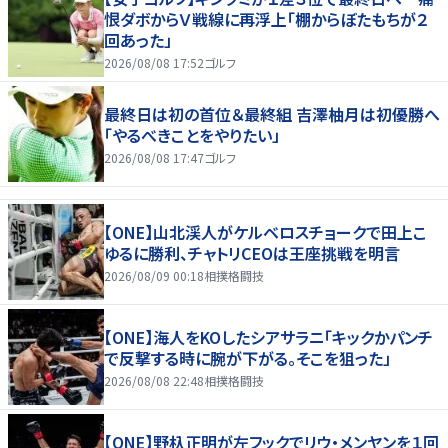
恨ダボからＶ戦線に再浮上「棚からぼたもちが２
回あった」
2026/08/08 17:52
ゴルフ
最終日は初の首位＆最終組 吉澤柚月は初優勝へ
「やるべきことをやりたい」
2026/08/08 17:47
ゴルフ
【ONE】山北渓人がケルベロスチョークで田上こ
ゆるに勝利、チャトリCEOは王座挑戦を明言
2026/08/09 00:18
相撲格闘技
【ONE】海人をKOしたシアサラニ「キックかパンチ
で反撃する時に腕が下がる。そこを狙った」
2026/08/08 22:48
相撲格闘技
【ONE】野杁正明が左フックでリウ・メンヤンを１回