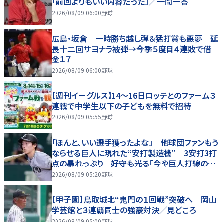
「前回よりもいい内容だった」／一問一答
2026/08/09 06:00
野球
広島・坂倉 一時勝ち越し弾＆猛打賞も悪夢 延
長十二回サヨナラ被弾→今季５度目４連敗で借
金１７
2026/08/09 06:00
野球
【週刊イーグルス】14～16日ロッテとのファーム３
連戦で中学生以下の子どもを無料で招待
2026/08/09 05:55
野球
「ほんと、いい選手獲ったよな」 他球団ファンもう
ならせる巨人に現れた“安打製造機” 3安打3打
点の暴れっぷり 好守も光る「今や巨人打線の顔
でしょ」
2026/08/09 05:20
野球
【甲子園】鳥取城北“鬼門の１回戦”突破へ 岡山
学芸館と３連覇同士の強豪対決／見どころ
2026/08/09 05:00
野球