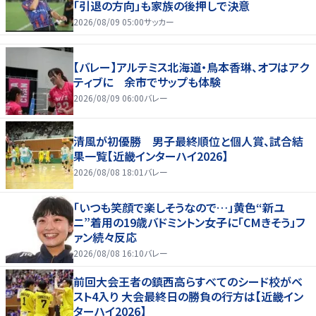
「引退の方向」も家族の後押しで決意
2026/08/09 05:00
サッカー
【バレー】アルテミス北海道・鳥本香琳、オフはアク
ティブに 余市でサップも体験
2026/08/09 06:00
バレー
清風が初優勝 男子最終順位と個人賞、試合結
果一覧【近畿インターハイ2026】
2026/08/08 18:01
バレー
「いつも笑顔で楽しそうなので…」黄色“新ユ
ニ”着用の19歳バドミントン女子に「CMきそう」フ
ァン続々反応
2026/08/08 16:10
バレー
前回大会王者の鎮西高らすべてのシード校がベ
スト4入り 大会最終日の勝負の行方は【近畿イン
ターハイ2026】