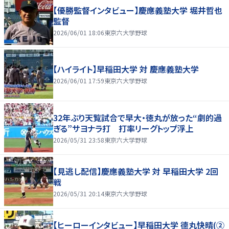
【優勝監督インタビュー】慶應義塾大学 堀井哲也
監督
2026/06/01 18:06
東京六大学野球
【ハイライト】早稲田大学 対 慶應義塾大学
2026/06/01 17:59
東京六大学野球
32年ぶり天覧試合で早大・徳丸が放った“劇的過
ぎる”サヨナラ打 打率リーグトップ浮上
2026/05/31 23:58
東京六大学野球
【見逃し配信】慶應義塾大学 対 早稲田大学 2回
戦
2026/05/31 20:14
東京六大学野球
【ヒーローインタビュー】早稲田大学 德丸快晴(②