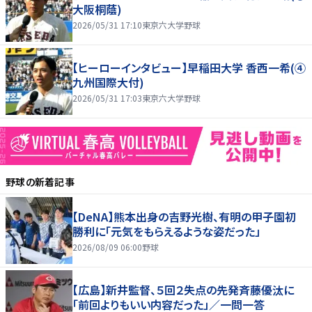
大阪桐蔭)
2026/05/31 17:10
東京六大学野球
【ヒーローインタビュー】早稲田大学 香西一希(④
九州国際大付)
2026/05/31 17:03
東京六大学野球
野球
の新着記事
【DeNA】熊本出身の吉野光樹、有明の甲子園初
勝利に「元気をもらえるような姿だった」
2026/08/09 06:00
野球
【広島】新井監督、５回２失点の先発斉藤優汰に
「前回よりもいい内容だった」／一問一答