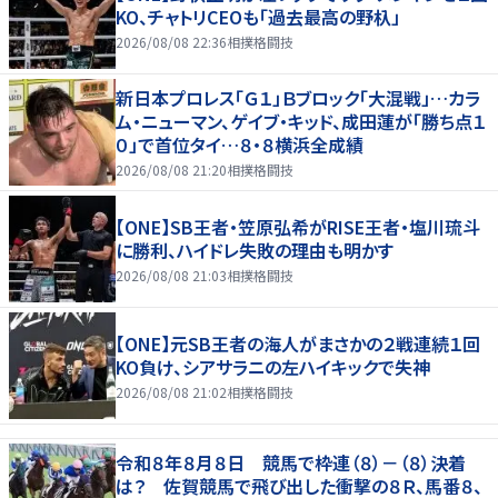
KO、チャトリCEOも「過去最高の野杁」
2026/08/08 22:36
相撲格闘技
新日本プロレス「Ｇ１」Ｂブロック「大混戦」…カラ
ム・ニューマン、ゲイブ・キッド、成田蓮が「勝ち点１
０」で首位タイ…８・８横浜全成績
2026/08/08 21:20
相撲格闘技
【ONE】SB王者・笠原弘希がRISE王者・塩川琉斗
に勝利、ハイドレ失敗の理由も明かす
2026/08/08 21:03
相撲格闘技
【ONE】元SB王者の海人がまさかの２戦連続１回
KO負け、シアサラニの左ハイキックで失神
2026/08/08 21:02
相撲格闘技
令和８年８月８日 競馬で枠連（８）－（８）決着
は？ 佐賀競馬で飛び出した衝撃の８Ｒ、馬番８、