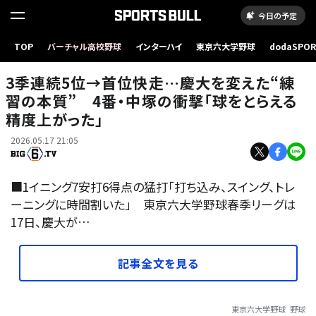
今日の予定
TOP
バーチャル高校野球
インターハイ
東京六大学野球
dodaSPO
（新しいタブ
3季連続5位→首位快走…慶大を変えた“練
習の本質” 4番・中塚の衝撃「球をとらえる
精度上がった」
2026.05.17 21:05
■1イニング7安打6得点の猛打「打ち込み、スイング、トレ
ーニングに時間割いた」 東京六大学野球春季リーグは
17日、慶大が…
記事全文を見る
東京六大学野球
野球