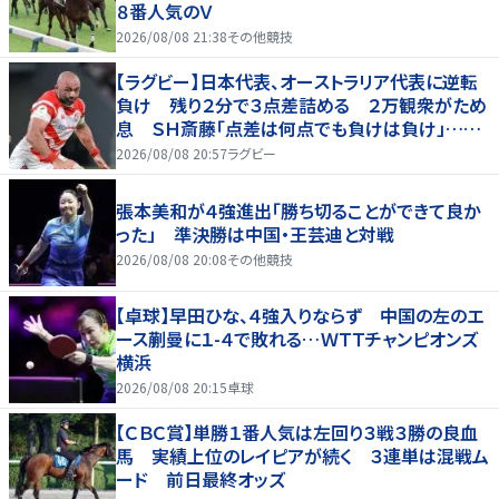
８番人気のＶ
2026/08/08 21:38
その他競技
【ラグビー】日本代表、オーストラリア代表に逆転
負け 残り２分で３点差詰める ２万観衆がため
息 ＳＨ斎藤「点差は何点でも負けは負け」…前
半にＳＯ伊藤龍が先制トライ、３２ー３５で惜敗
2026/08/08 20:57
ラグビー
張本美和が４強進出「勝ち切ることができて良か
った」 準決勝は中国・王芸迪と対戦
2026/08/08 20:08
その他競技
【卓球】早田ひな、４強入りならず 中国の左のエ
ース蒯曼に１-４で敗れる…ＷＴＴチャンピオンズ
横浜
2026/08/08 20:15
卓球
【ＣＢＣ賞】単勝１番人気は左回り３戦３勝の良血
馬 実績上位のレイピアが続く ３連単は混戦ム
ード 前日最終オッズ