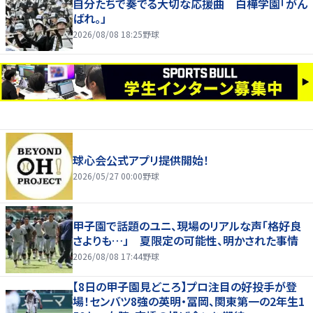
自分たちで奏でる大切な応援曲 白樺学園「がん
ばれ。」
2026/08/08 18:25
野球
球心会公式アプリ提供開始！
2026/05/27 00:00
野球
甲子園で話題のユニ、現場のリアルな声「格好良
さよりも…」 夏限定の可能性、明かされた事情
2026/08/08 17:44
野球
【8日の甲子園見どころ】プロ注目の好投手が登
場！センバツ8強の英明・冨岡、関東第一の2年生1