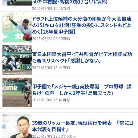
50キロ右腕・高橋の投げ合いに期待
2026/08/08 16:56
野球
ドラフト上位候補の大分商の剛腕が今大会最速
の151キロを計測！圧巻の投球にスタンドもどよ
めく【26年夏甲子園】
2026/06/24 00:00
野球
東日本国際大昌平・江井監督がビデオ検証成功
も審判リスペクト「感謝しかない」
2026/08/08 16:41
野球
甲子園で「メジャー級」美技爆誕 プロ野球“顔
負け”の声…しかも2年生「鳥肌立った」
2026/08/08 16:41
野球
39歳のサッカー長友、現役続行を発表 「常に日
本代表を目指す」
2026/08/08 18:50
サッカー