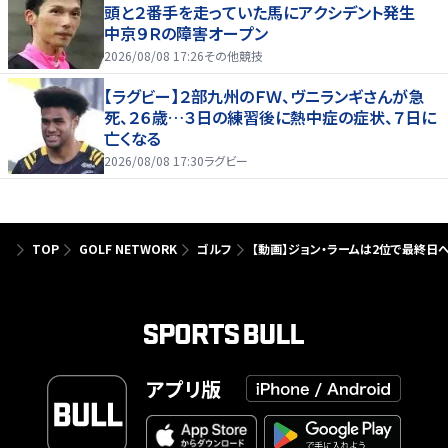
頭と２番手を走っていた馬にアクシデント発生
中京９Ｒの障害オープン
2026/08/08 17:26
その他競技
【ラグビー】２部九州のＦＷ、ヴニランギさんが急
死、２６歳…３日の練習後に熱中症の症状、７日に
亡くなる
2026/08/08 17:30
ラグビー
TOP
GOLF NETWORK
ゴルフ
【動画】ジョン・ラームは2位で最終日
アプリ版