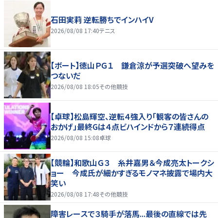
石田実莉 逆転勝ちでインハイV
2026/08/08 17:40
テニス
【ボート】徳山ＰＧ１ 鎌倉涼が予選突破へ望みを
つないだ
2026/08/08 18:05
その他競技
【卓球】松島輝空、逆転４強入り「観客の皆さんの
おかげ」最終Gは４点ビハインドから７連続得点
2026/08/08 15:08
卓球
【競輪】和歌山Ｇ３ 糸井嘉男＆今成亮太トークシ
ョー 今成氏が細かすぎるモノマネ披露で場内大
笑い
2026/08/08 17:48
その他競技
障害レースで３騎手が落馬...最後の直線では先