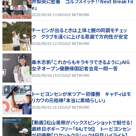
井梨央に密着 ゴルフスイッチ！「Next Break Fil
e」
2026/08/06 13:06
GOLF NETWORK
チーピンが出るときは上体と腕の同調をチェッ
ク クラブを遠くに上げる意識で方向性が安定
2026/08/05 12:35
GOLF NETWORK
桑木志帆「これからもキラキラできるように」AIG
女子オープン優勝帰国記者会見一問一答
2026/08/04 19:07
GOLF NETWORK
トービヨンセンが米ツアー初優勝 キャディはモ
リカワの元相棒「本当に素晴らしい」
2026/08/03 16:16
GOLF NETWORK
【動画】松山英樹がバックスピンショットで魅せる！
最終日ボギーフリー「64」で5位 トービヨンセン
が初優勝【ロケットクラシック4日目ハイライト】