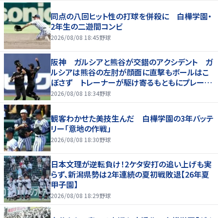
同点の八回ヒット性の打球を併殺に 白樺学園・
2年生の二遊間コンビ
2026/08/08 18:45
野球
阪神 ガルシアと熊谷が交錯のアクシデント ガ
ルシアは熊谷の左肘が顔面に直撃もボールはこ
ぼさず トレーナーが駆け寄るもともにプレー続
行 直後に３連打食らう
2026/08/08 18:34
野球
観客わかせた美技生んだ 白樺学園の3年バッテ
リー「意地の作戦」
2026/08/08 18:30
野球
日本文理が逆転負け！2ケタ安打の追い上げも実
らず、新潟県勢は2年連続の夏初戦敗退【26年夏
甲子園】
2026/08/08 18:29
野球