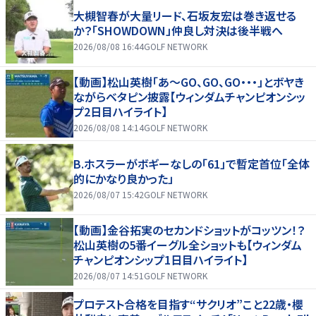
大槻智春が大量リード、石坂友宏は巻き返せる
か？「SHOWDOWN」仲良し対決は後半戦へ
2026/08/08 16:44
GOLF NETWORK
【動画】松山英樹「あ〜GO、GO、GO・・・」とボヤき
ながらベタピン披露【ウィンダムチャンピオンシッ
プ2日目ハイライト】
2026/08/08 14:14
GOLF NETWORK
B.ホスラーがボギーなしの「61」で暫定首位「全体
的にかなり良かった」
2026/08/07 15:42
GOLF NETWORK
【動画】金谷拓実のセカンドショットがコッツン！？
松山英樹の5番イーグル全ショットも【ウィンダム
チャンピオンシップ1日目ハイライト】
2026/08/07 14:51
GOLF NETWORK
プロテスト合格を目指す“サクリオ”こと22歳・櫻