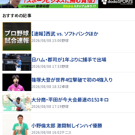
おすすめの記事
【速報】西武 vs. ソフトバンクほか
2026/08/08 15:00
野球
日ハム・郡司が1年ぶりに捕手で出場
2026/08/08 17:33
野球
篠塚大登が世界4位撃破で初の4強入り
2026/08/08 18:32
卓球
大分商・平田が今大会最速の151キロ
2026/08/08 17:19
野球
小野倫太郎 激闘制しインハイ優勝
2026/08/08 16:02
テニス