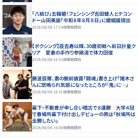
「八結び」五輪婚！フェンシング吉田健人とテコン
ドー山田美諭「令和８年８月８日」に婚姻届提出
2026/08/08 17:14
相撲格闘技
【ボクシング】辰吉寿以輝、30歳初戦へ前日計量ク
リア 愛妻の手作り参鶏湯で体力回復
2026/08/08 16:33
相撲格闘技
藤波辰爾、書の腕前披露「闘魂」書き上げ「猪木さ
んに怒鳴られ気弱になったところが『鬼』に…」
2026/08/08 16:31
相撲格闘技
幕下・不動豊が申し合い稽古で８連勝 大学４冠
で春場所幕下付け出しデビューの男は「秋場所は
全勝したい」
2026/08/08 16:08
相撲格闘技