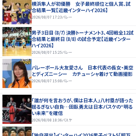
横浜隼人が初優勝 女子最終順位と個人賞、試
合結果一覧【近畿インターハイ2026】
2026/08/07 17:23
バレー
男子3日目（8/7）決勝トーナメント3、4回戦全12試
合結果と最終日（8/8）の試合予定【近畿インター
ハイ2026】
2026/08/07 15:25
バレー
バレーボール大友愛さん 日本代表の長女・美空
とディズニーシー カチューシャ着けて動画撮影
2026/08/07 15:08
バレー
「誰が何を言おうが、僕は日本人」八村塁が語った
揺るぎない自負…田臥勇太は日本バスケの“明る
い未来”を確信
2026/08/08 18:36
バスケ
【独自選出】インターハイ2026男子ベスト5「超万