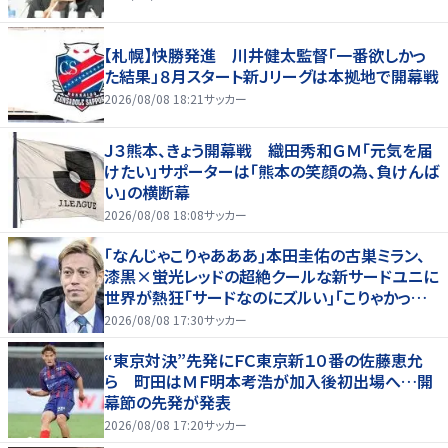
【札幌】快勝発進 川井健太監督「一番欲しかっ
た結果」８月スタート新Ｊリーグは本拠地で開幕戦
2026/08/08 18:21
サッカー
Ｊ３熊本、きょう開幕戦 織田秀和ＧＭ「元気を届
けたい」サポーターは「熊本の笑顔の為、負けんば
い」の横断幕
2026/08/08 18:08
サッカー
｢なんじゃこりゃあああ｣本田圭佑の古巣ミラン、
漆黒×蛍光レッドの超絶クールな新サードユニに
世界が熱狂｢サードなのにズルい｣｢こりゃかっけ
えわ｣
2026/08/08 17:30
サッカー
“東京対決”先発にＦＣ東京新１０番の佐藤恵允
ら 町田はＭＦ明本考浩が加入後初出場へ…開
幕節の先発が発表
2026/08/08 17:20
サッカー