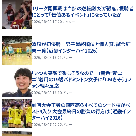
Ｊリーグ開幕戦は白熱の逆転劇 だが観客、視聴者
にとって「価値あるイベント」になっていたか
2026/08/08 17:00
サッカー
清風が初優勝 男子最終順位と個人賞、試合結
果一覧【近畿インターハイ2026】
2026/08/08 18:01
バレー
「いつも笑顔で楽しそうなので…」黄色“新ユ
ニ”着用の19歳バドミントン女子に「CMきそう」フ
ァン続々反応
2026/08/08 16:10
バレー
前回大会王者の鎮西高らすべてのシード校がベ
スト4入り 大会最終日の勝負の行方は【近畿イン
ターハイ2026】
2026/08/07 22:22
バレー