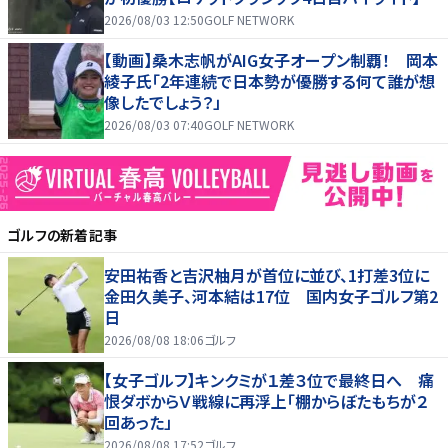
2026/08/03 12:50
GOLF NETWORK
【動画】桑木志帆がAIG女子オープン制覇！ 岡本
綾子氏「2年連続で日本勢が優勝する何て誰が想
像したでしょう？」
2026/08/03 07:40
GOLF NETWORK
ゴルフ
の新着記事
安田祐香と吉沢柚月が首位に並び、1打差3位に
金田久美子、河本結は17位 国内女子ゴルフ第2
日
2026/08/08 18:06
ゴルフ
【女子ゴルフ】キンクミが１差３位で最終日へ 痛
恨ダボからＶ戦線に再浮上「棚からぼたもちが２
回あった」
2026/08/08 17:52
ゴルフ