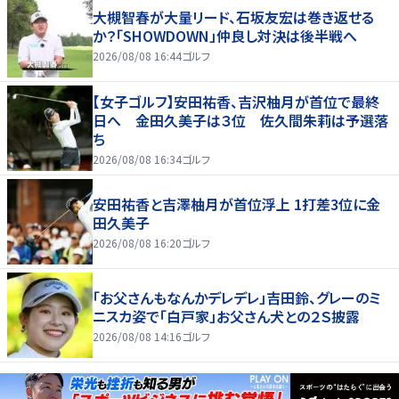
大槻智春が大量リード、石坂友宏は巻き返せる
か？「SHOWDOWN」仲良し対決は後半戦へ
2026/08/08 16:44
ゴルフ
【女子ゴルフ】安田祐香、吉沢柚月が首位で最終
日へ 金田久美子は３位 佐久間朱莉は予選落
ち
2026/08/08 16:34
ゴルフ
安田祐香と吉澤柚月が首位浮上 1打差3位に金
田久美子
2026/08/08 16:20
ゴルフ
「お父さんもなんかデレデレ」吉田鈴、グレーのミ
ニスカ姿で「白戸家」お父さん犬との２Ｓ披露
2026/08/08 14:16
ゴルフ