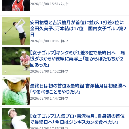
2026/08/08 15:51
バスケ
安田祐香と吉沢柚月が首位に並び、1打差3位に
金田久美子、河本結は17位 国内女子ゴルフ第2
日
2026/08/08 18:06
ゴルフ
【女子ゴルフ】キンクミが１差３位で最終日へ 痛
恨ダボからＶ戦線に再浮上「棚からぼたもちが２
回あった」
2026/08/08 17:52
ゴルフ
最終日は初の首位＆最終組 吉澤柚月は初優勝へ
「やるべきことをやりたい」
2026/08/08 17:47
ゴルフ
【女子ゴルフ】人気プロ・吉沢柚月、自身初の首位
で最終日へ「今日はジンギスカンを食べたい」
2026/08/08 17:35
ゴルフ