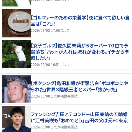
【ゴルファーのための栄養学】夜に食べて欲しい食
品は『これ』！
2026/08/08 17:00
ゴルフ
【女子ゴルフ】佐久間朱莉が５オーバー７０位で予
選落ち「パットが入れば流れが変わる。イチから準
備したい」
2026/08/08 16:51
ゴルフ
【ボクシング】亀田和毅が衝撃告白「ボコボコにや
られた」世界３階級王者とスパー「強かった」
2026/08/08 17:30
相撲格闘技
フェンシング吉田とテコンドー山田美諭の五輪婚
に江村美咲も「おめでとう」吉田の父は元FC東京
2026/08/08 17:19
相撲格闘技