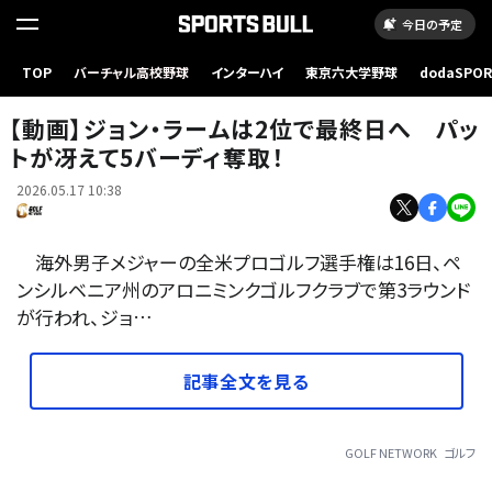
今日の予定
TOP
バーチャル高校野球
インターハイ
東京六大学野球
dodaSPO
【動画】ジョン・ラームは2位で最終日へ パットが冴えて5バーディ奪取！
（新しいタブ
【動画】ジョン・ラームは2位で最終日へ パッ
トが冴えて5バーディ奪取！
2026.05.17 10:38
海外男子メジャーの全米プロゴルフ選手権は16日、ペ
ンシルベニア州のアロニミンクゴルフクラブで第3ラウンド
が行われ、ジョ…
記事全文を見る
GOLF NETWORK
ゴルフ