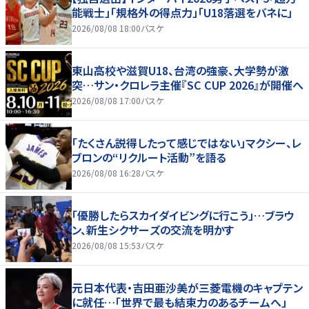
能戦士」「規格外の得点力」「U18落選をバネに」
2026/08/08 18:00
バスケ
東山高校や滋賀U18、台湾の強豪、大学勢が激
突…サン・クロレラ主催『SC CUP 2026』が開催へ
2026/08/08 17:00
バスケ
「たくさん説得したって感じではない」マクシー、レ
ブロンの“リクルート活動”を語る
2026/08/08 16:28
バスケ
「優勝したらスカイダイビングに行こう」…ブラウ
ン、新生シクサーズの交流を明かす
2026/08/08 15:53
バスケ
元日本代表・吉田亜沙美が三菱電機のキャプテン
に就任…「世界で最も結束力のあるチームへ」