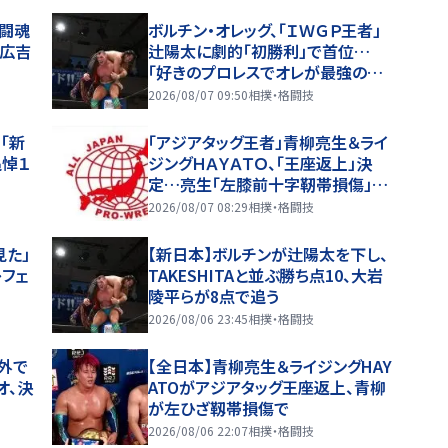
る闘魂
ボルチン・オレッグ、「ＩＷＧＰ王者」
山広吉
辻陽太に劇的「初勝利」で首位…
「好きのプロレスでオレが最強の選
手になりたいから！」…８・６後楽園
2026/08/07 09:50
相撲・格闘技
全成績
「新
「アジアタッグ王者」青柳亮生＆ライ
追悼１
ジングＨＡＹＡＴＯ、「王座返上」決
定…亮生「左膝前十字靭帯損傷」欠
場で
2026/08/07 08:29
相撲・格闘技
見た」
【新日本】ボルチンが辻陽太を下し、
レフェ
TAKESHITAと並ぶ勝ち点10、大岩
陵平らが8点で追う
2026/08/06 23:45
相撲・格闘技
以外で
【全日本】青柳亮生＆ライジングHAY
オ、決
ATOがアジアタッグ王座返上、青柳
が左ひざ靱帯損傷で
2026/08/06 22:07
相撲・格闘技