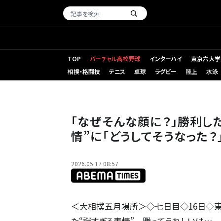
TOP
バーチャル高校野球
インターハイ
東京六大学
相撲・格闘技
テニス
卓球
ラグビー
陸上
水泳
「なぜそんな顔に？」勝利した力士が直後に見せた“謎すぎる
「なぜそんな顔に？」勝利し
情”に「どうしてそうなった？
2026.05.17 08:57
＜大相撲五月場所＞◇七日目◇16日◇東
た“謎すぎる表情” 勝ってうれしいは…