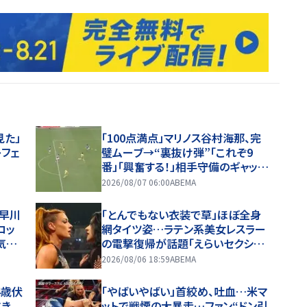
見た」
「100点満点」マリノス谷村海那、完
レフェ
璧ムーブ→“裏抜け弾”「これぞ9
番」「興奮する！」相手守備のギャップ
を狙う”斜めの抜け出し”
2026/08/07 06:00
ABEMA
・早川
「とんでもない衣装で草」ほぼ全身
ロッ
網タイツ姿…ラテン系美女レスラー
気が
の電撃復帰が話題「えらいセクシ
出しで
ー」
2026/08/06 18:59
ABEMA
4歳伏
「やばいやばい」首絞め、吐血…米マ
抜き
ットで戦慄の大暴走…ファン“ドン引