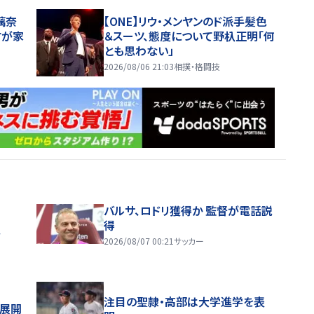
璃奈
【ONE】リウ・メンヤンのド派手髪色
すが家
＆スーツ、態度について野杁正明「何
とも思わない」
2026/08/06 21:03
相撲・格闘技
バルサ、ロドリ獲得か 監督が電話説
得
ス
2026/08/07 00:21
サッカー
注目の聖隷・高部は大学進学を表
舗展開