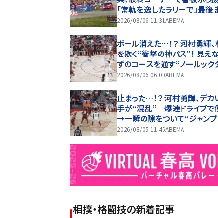
「常軌を逸したラリーで」最後
で“全開”貫き躍動
2026/08/06 11:31
ABEMA
ボール消えた…！？ 河村勇輝、
を欺く“衝撃の神パス”！ 見え
ずのコースを通す“ノールック
プ”… 完璧アシストにアリー
2026/08/06 06:00
ABEMA
止まった…！？ 河村勇輝、デカ
手が“混乱” 爆速ドライブで
→一瞬の隙をついて“ジャンプ
ート”炸裂
2026/08/05 11:45
ABEMA
相撲・格闘技
の新着記事