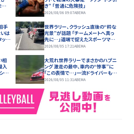
ま
き” 「普通に危険技」
2026/08/06 09:07
ABEMA
相手
世界ラリー、クラッシュ直後の“粋な
ないは
光景”が話題 「チームメートへ真っ
タッ
先に…」道端で捉えたスポーツマン
ナ熱狂
シップに称賛の声
2026/08/05 17:21
ABEMA
い相
大荒れ世界ラリーでまさかのハプニ
侵入
ング 激走の最中、車内の“惨事”に
シュ
「この表情で…」一流ドライバーも必
死の形相
2026/08/05 11:31
ABEMA