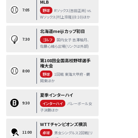
MLB
7:05
野球
Rソックス(吉田正尚) vs.
Wソックス(村上宗隆)(8:10)ほか
北海道meiji カップ初日
7:30
ゴルフ
国内女子 吉澤柚月、
佐藤心結ら出場(リンクは外部)
第108回全国高校野球選手
権大会
8:00
野球
1回戦 東海大甲府 - 鶴
岡東ほか
夏季インターハイ
9:30
インターハイ
バレーボール女
子決勝ほか
WTTチャンピオンズ横浜
11:00
卓球
男女シングルス2回戦(リ