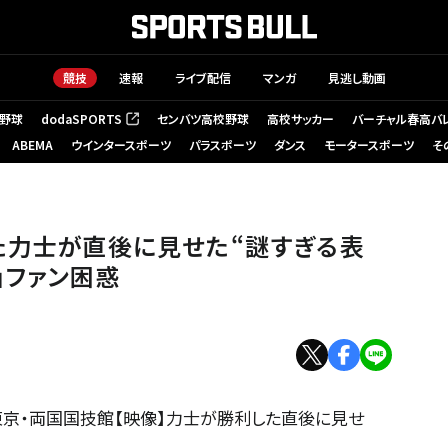
競技
速報
ライブ配信
マンガ
見逃し動画
野球
dodaSPORTS
センバツ高校野球
高校サッカー
バーチャル春高バ
（新しいタブで開く）
ABEMA
ウインタースポーツ
パラスポーツ
ダンス
モータースポーツ
そ
表情”に「どうしてそうなった？」ファン困惑
た力士が直後に見せた“謎すぎる表
」ファン困惑
京・両国国技館【映像】力士が勝利した直後に見せ