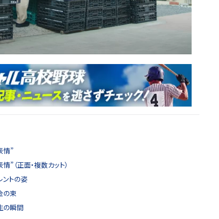
表情”
情”（正面・複数カット）
レントの姿
金の束
生の瞬間