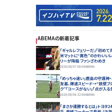
ABEMA
の新着記事
「ギャルレフェリーだ」「初めて
米マットに“異色”のかわいい
リーが降臨 ファンざわめき
2026/08/07 08:09
ABEMA
「めっちゃ速い」鹿島の守護神
友基、爆速スピード→“鉄壁ブ
ク”「コースがない」「点が入る
しない」驚異の判断力と飛び
2026/08/06 22:00
ABEMA
ビッグセーブ
「まさか連勝するとは」トヨタ2
兵、最終コーナーで看板ぶち