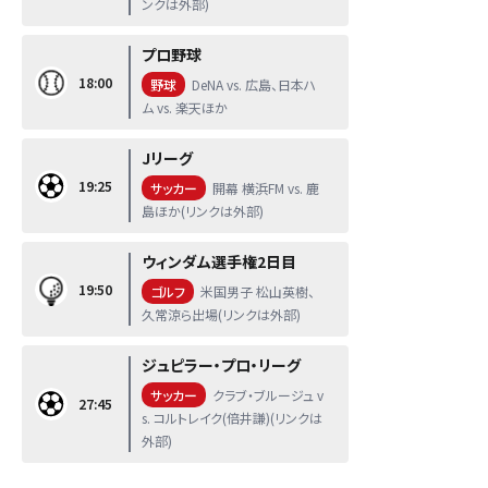
ンクは外部)
プロ野球
18:00
野球
DeNA vs. 広島、日本ハ
ム vs. 楽天ほか
Jリーグ
19:25
サッカー
開幕 横浜FM vs. 鹿
島ほか(リンクは外部)
ウィンダム選手権2日目
19:50
ゴルフ
米国男子 松山英樹、
久常涼ら出場(リンクは外部)
ジュピラー・プロ・リーグ
サッカー
クラブ・ブルージュ v
27:45
s. コルトレイク(倍井謙)(リンクは
外部)