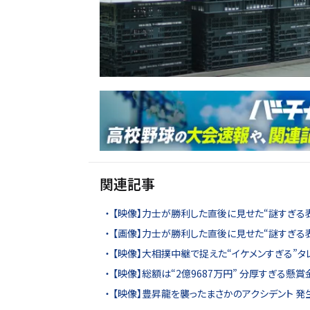
関連記事
【映像】力士が勝利した直後に見せた“謎すぎる
【画像】力士が勝利した直後に見せた“謎すぎる表
【映像】大相撲中継で捉えた“イケメンすぎる”タ
【映像】総額は“2億9687万円” 分厚すぎる懸賞
【映像】豊昇龍を襲ったまさかのアクシデント 発