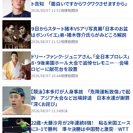
ト告知 「面白いですからワクワクさせますから」
2026/08/07 12:52
相撲格闘技
９日からスタート猪木VSアリ写真展「日本のお盆
はボンバイエ」弟・猪木啓介氏らがみどころ解説
2026/08/07 11:52
相撲格闘技
ドリー・ファンク・ジュニアさん、「全日本プロレス」
８・９後楽園ホール大会で追悼セレモニー…会場
ロビーに献花台を設置
2026/08/07 10:44
相撲格闘技
【競泳】本多灯が人身事故 「危険運転致傷」で起
訴 アジア大会など出場辞退 日本水連が謝罪
「深くお詫び」
2026/08/07 11:34
水泳
22歳・大藤沙月が2年連続8強！ 粘る米国エース
に3−1で勝利 準々決勝は中国勢と激突…WTT