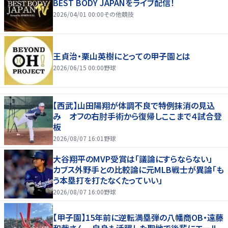
BEST BODY JAPANをライブ配信！
2026/04/01 00:00
その他競技
王貞治・栗山英樹にとっての甲子園とは
2026/06/15 00:00
野球
【西武】山田陽翔が体調不良で特例抹消の見込
み オフの右肘手術から復帰しここまで４試合登
板
2026/08/07 16:01
野球
大谷翔平のMVP受賞は「議論にすらならない」
カブス外野手との比較論に元MLB戦士が異論「も
う本塁打を打たなくたっていい」
2026/08/07 16:00
野球
【甲子園】15年前に逆転満塁弾の八幡商OB・遠藤