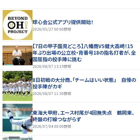
球心会公式アプリ提供開始！
2026/05/27 00:00
野球
【7日の甲子園見どころ】八幡商VS健大高崎！15
年ぶり出場の公立校・背番号18の指名打者が、全
国屈指の投手陣に挑む
2026/08/07 13:19
野球
8日初戦の大分商、「チームはいい状態」 自慢の
投手陣がカギ
2026/08/07 11:30
野球
東海大甲府、エース村尾が4回無失点 鶴岡東、
終盤の打線つながらず
2026/07/04 00:00
野球