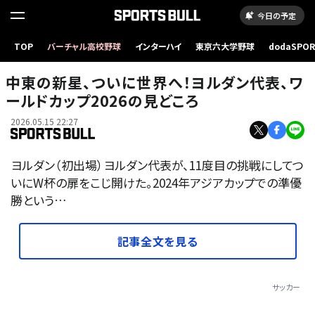
今日の予定
TOP
バーチャル高校野球
インターハイ
東京六大学野球
dodaSPO
（新しいタブ
中東の新星、ついに世界へ！ヨルダン代表、ワ
ールドカップ2026の見どころ
2026.05.15 22:27
ヨルダン（初出場）ヨルダン代表が、11度目の挑戦にしてつ
いにW杯の扉をこじ開けた。2024年アジアカップでの準優
勝という…
記事全文を見る
サッカー