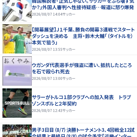
韓国解説者「正気じゃない。サッカーをぶち壊す気
か？」外国人審判へ性接待疑惑…報道に怒り爆発
2026/08/07 14:04
サッカー
【開幕展望】Ｊ１千葉、勝負の開幕３連戦でスタート
ダッシュを決める 主将・鈴木大輔「（タイトルを）
本気で狙う」
2026/08/07 13:55
サッカー
ウガンダ代表選手が強盗に遭い、抵抗したところ
を石で殴られ死去
2026/08/07 13:00
サッカー
サラーがトルコ１部クラブへの加入発表 トラブ
ゾンスポルと２年契約
2026/08/07 12:43
サッカー
男子3日目（8/7）決勝トーナメント3、4回戦全12試
合結果と最終日（8/8）の試合予定【近畿インター