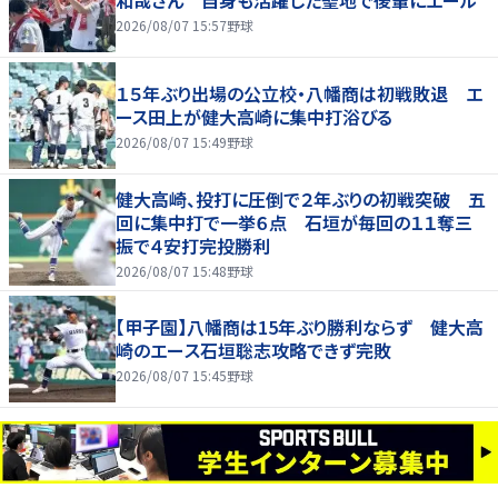
和哉さん 自身も活躍した聖地で後輩にエール
2026/08/07 15:57
野球
１５年ぶり出場の公立校・八幡商は初戦敗退 エ
ース田上が健大高崎に集中打浴びる
2026/08/07 15:49
野球
健大高崎、投打に圧倒で２年ぶりの初戦突破 五
回に集中打で一挙６点 石垣が毎回の１１奪三
振で４安打完投勝利
2026/08/07 15:48
野球
【甲子園】八幡商は15年ぶり勝利ならず 健大高
崎のエース石垣聡志攻略できず完敗
2026/08/07 15:45
野球