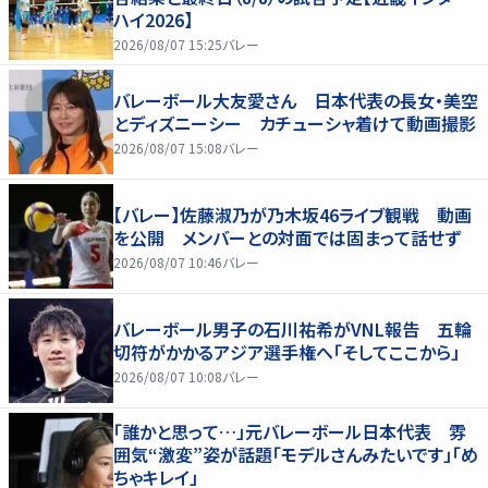
ハイ2026】
2026/08/07 15:25
バレー
バレーボール大友愛さん 日本代表の長女・美空
とディズニーシー カチューシャ着けて動画撮影
2026/08/07 15:08
バレー
【バレー】佐藤淑乃が乃木坂46ライブ観戦 動画
を公開 メンバーとの対面では固まって話せず
2026/08/07 10:46
バレー
バレーボール男子の石川祐希がVNL報告 五輪
切符がかかるアジア選手権へ「そしてここから」
2026/08/07 10:08
バレー
「誰かと思って…」元バレーボール日本代表 雰
囲気“激変”姿が話題「モデルさんみたいです」「め
ちゃキレイ」