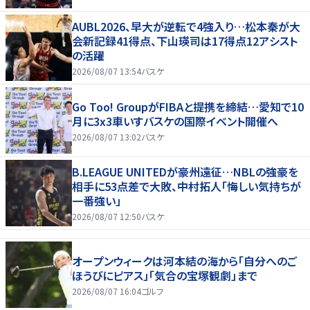
AUBL2026、早大が逆転で4強入り…松本秦が大
会新記録41得点、下山瑛司は17得点12アシスト
の活躍
2026/08/07 13:54
バスケ
Go Too! GroupがFIBAと提携を締結…愛知で10
月に3x3車いすバスケの国際イベント開催へ
2026/08/07 13:02
バスケ
B.LEAGUE UNITEDが豪州遠征…NBLの強豪を
相手に53点差で大敗、中村拓人「悔しい気持ちが
一番強い」
2026/08/07 12:50
バスケ
オープンウィークは河本結の海から「自分へのご
ほうびにピアス」「気合の宝塚観劇」まで
2026/08/07 16:04
ゴルフ