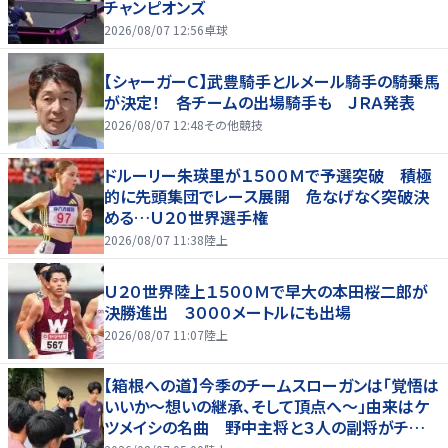
チャンピオンズ
2026/08/07 12:56
卓球
【シャーガーＣ】武豊騎手とルメール騎手の騎乗馬
が決定！ 各チームの出場騎手も ＪＲＡ発表
2026/08/07 12:48
その他競技
ドルーリー朱瑛里が１５００Ｍで予選突破 積極
的に先頭集団でレース展開 危なげなく突破決
める…Ｕ２０世界選手権
2026/08/07 11:38
陸上
Ｕ２０世界陸上１５００Ｍで早大の本田桜二郎が
決勝進出 ３０００メートルにも出場
2026/08/07 11:07
陸上
【箱根への道】今季のチームスローガンは「覚悟は
いいか～想いの継承、そして頂点へ～」由来はケ
ツメイシの名曲 野中主将と３人の副将がチーム