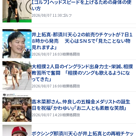
【ゴルフ】ヘッドスピードを上げるための身体の使
い方
2026/08/07 11:30
ゴルフ
井上拓真-那須川天心２の前売りチケットが７日１
８時から発売 天心はＳＮＳで「見たことない物
見れますよ」
2026/08/07 16:03
相撲格闘技
大相撲２人目のイングランド出身力士・栄誠、相撲
教習所で奮闘 「相撲のソングも歌えるようにな
ってきた」
2026/08/07 16:00
相撲格闘技
高木菜那さん、仲良しの五輪金メダリストの誕生
日を祝福「かわゆい」「お二人とも素敵な笑顔」
2026/08/07 14:20
相撲格闘技
ボクシング那須川天心が井上拓真との再戦チケッ