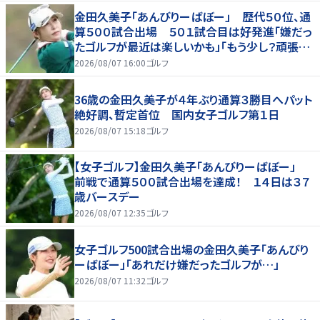
金田久美子「あんびりーばぼー」 歴代５０位、通
算５００試合出場 ５０１試合目は好発進「嫌だっ
たゴルフが最近は楽しいかも」「もう少し？頑張り
たいな」
2026/08/07 16:00
ゴルフ
36歳の金田久美子が４年ぶり通算３勝目へパット
絶好調、暫定首位 国内女子ゴルフ第１日
2026/08/07 15:18
ゴルフ
【女子ゴルフ】金田久美子「あんびりーばぼー」
前戦で通算５００試合出場を達成！ １４日は３７
歳バースデー
2026/08/07 12:35
ゴルフ
女子ゴルフ500試合出場の金田久美子「あんびり
ーばぼー」「あれだけ嫌だったゴルフが…」
2026/08/07 11:32
ゴルフ