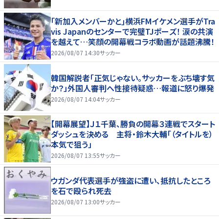
｢新加入メンバーかと｣横浜FMイケメン選手がTra
vis Japanのセンターで完璧TJポーズ！ 涙の共演
を越えて…笑顔の開幕戦コラボ動画が話題沸騰！
2026/08/07 14:30
サッカー
韓国解説者「正気じゃない。サッカーをぶち壊す気
か？」外国人審判へ性接待疑惑…報道に怒り爆発
2026/08/07 14:04
サッカー
【開幕展望】Ｊ１千葉、勝負の開幕３連戦でスタート
ダッシュを決める 主将・鈴木大輔「（タイトルを）
本気で狙う」
2026/08/07 13:55
サッカー
ウガンダ代表選手が強盗に遭い、抵抗したところ
を石で殴られ死去
2026/08/07 13:00
サッカー