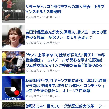
サラーがトルコ１部クラブへの加入発表 トラブ
ゾンスポルと２年契約
2026/08/07 12:43
サッカー
吉田沙保里さんが大久保嘉人、豊ノ島一家との夏
休みを報告 聖火リレーから川泳ぎまで
2026/08/07 12:25
サッカー
「サノに上限はない」独紙が伝えた“青天井”の移
籍金額は？ リバプールが関心を示す佐野海舟
の去就状況をマインツ幹部が告白「価値のあるも
のになる」
2026/08/07 12:18
サッカー
秋春制移行でＪ１キャンプ地に変化 北は北海道
から南は沖縄まで、海外にも進出…コンディショ
ン面で今後の指針に Jリーグ７日開幕
2026/08/07 12:15
サッカー
【解説】３４年目のＪリーグが歴史的大改革 シー