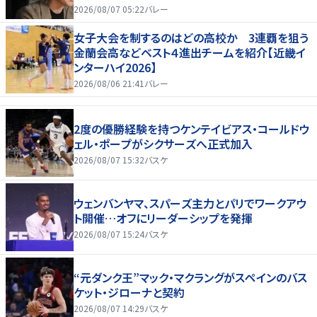
2026/08/07 05:22
バレー
女子大会を制するのはどの高校か 3連覇を狙う
金蘭会高などベスト４進出チームを紹介【近畿イ
ンターハイ2026】
2026/08/06 21:41
バレー
2度の優勝経験を持つケンテイビアス・コールドウ
ェル・ポープがシクサーズへ正式加入
2026/08/07 15:32
バスケ
ウェンバンヤマ、スパーズ主力とパリでワークアウ
ト開催…オフにリーダーシップを発揮
2026/08/07 15:24
バスケ
“元ダンク王”マック・マクラングがスペインのバス
ケット・ジローナと契約
2026/08/07 14:29
バスケ