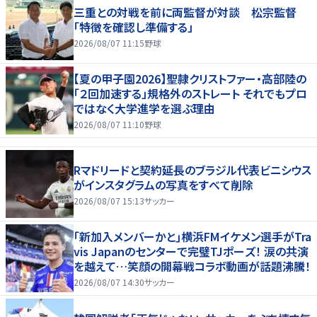
三重との対戦を前に両監督が対談 松宗監督
「特徴を確認し準備する」
2026/08/07 11:15
野球
【夏の甲子園2026】聖隷クリストファー・高部陸の
「２回加速する」規格外のストレート それでもプロ
ではなく大学進学を選ぶ理由
2026/08/07 11:10
野球
Rマドリードと契約延長のブラジル代表ビニシウス
がインスタグラムの写真をすべて削除
2026/08/07 15:13
サッカー
｢新加入メンバーかと｣横浜FMイケメン選手がTra
vis Japanのセンターで完璧TJポーズ！ 涙の共演
を越えて…笑顔の開幕戦コラボ動画が話題沸騰！
2026/08/07 14:30
サッカー