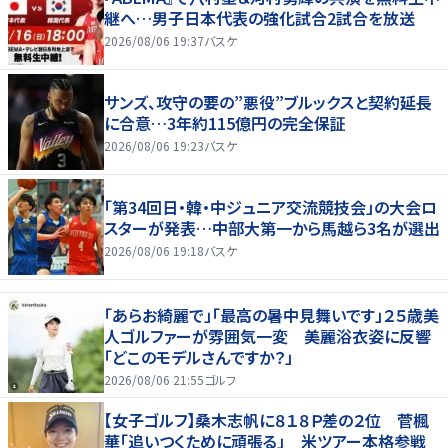
継へ…男子日本代表の強化試合2試合を放送
2026/08/06 19:37
バスケ
サンズ、攻守の要の”悪役”ブルックスと契約延長
に合意…3年約115億円の完全保証
2026/08/06 19:23
バスケ
「第34回日・韓・中ジュニア交流競技会」の大会ロ
スターが発表…中部大第一から馬越ら3名が選出
2026/08/06 19:18
バスケ
「あらお綺麗で」「最高の暑中見舞いです」２５歳美
人ゴルファーが雰囲気一変 美麗浴衣姿に反響
「どこのモデルさんですか？」
2026/08/06 21:55
ゴルフ
【女子ゴルフ】桑木志帆に８１８Ｐ差の２位 菅楓
華「追いつくために頑張る」 米ツアー本格参戦