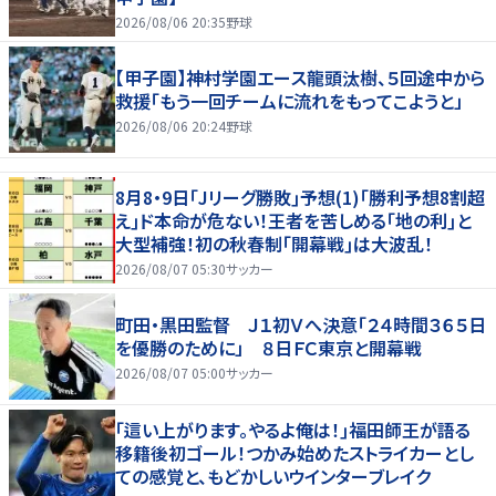
2026/08/06 20:35
野球
【甲子園】神村学園エース龍頭汰樹、５回途中から
救援「もう一回チームに流れをもってこようと」
2026/08/06 20:24
野球
8月8・9日｢Jリーグ勝敗｣予想(1)｢勝利予想8割超
え｣ド本命が危ない！王者を苦しめる｢地の利｣と
大型補強！初の秋春制｢開幕戦｣は大波乱！
2026/08/07 05:30
サッカー
町田・黒田監督 Ｊ１初Ｖへ決意「２４時間３６５日
を優勝のために」 ８日ＦＣ東京と開幕戦
2026/08/07 05:00
サッカー
｢這い上がります。やるよ俺は！｣福田師王が語る
移籍後初ゴール！つかみ始めたストライカーとし
ての感覚と、もどかしいウインターブレイク