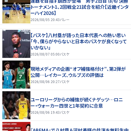
連覇を目指す鎮西が登場 男子2日目（8/6）決勝
トーナメント1、2回戦全21試合を紹介【近畿インタ
ーハイ2026】
2026/08/05 20:43
バレー
【バスケ】八村塁が語った日本代表への熱い思い
「今、僕らがやらないと日本のバスケが良くなって
いかない」
2026/08/07 05:00
バスケ
現地メディアの企画“オフ補強格付け”、第2弾が
公開…レイカーズ、ウルブズの評価は
2026/08/06 20:27
バスケ
ユーロリーグからの補強が続くナゲッツ…ロニ
ー・ウォーカー四世と1年契約に合意
2026/08/06 19:43
バスケ
『ABEMA』で八村塁＆河村勇輝の共演を無料生中