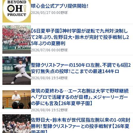
球心会公式アプリ提供開始！
2026/05/27 00:00
野球
【6日夏甲子園】神村学園が逆転で九州対決制し
て2年ぶり、佐野日大・鈴木が完封で投手戦制し2
5年ぶりの夏勝利
2026/07/06 00:00
野球
聖隷クリストファーの150キロ左腕、不調でも6回2
安打無失点の投球！ここまでの最速144キロ
2026/08/06 19:54
野球
東筑の夏終わる…エース右腕は大学で野球継続
へ「プロで活躍するのが目標」、メジャーリーガー
の夢にも言及【26年夏甲子園】
2026/08/06 19:52
野球
佐野日大・鈴木有が世代屈指左腕以来の1-0完封
勝利！聖隷クリストファーとの投手戦制す【26年夏
甲子園】