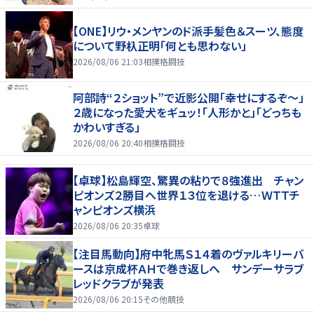
【ONE】リウ・メンヤンのド派手髪色＆スーツ、態度
について野杁正明「何とも思わない」
2026/08/06 21:03
相撲格闘技
阿部詩“２ショット”で近影公開「幸せにするぞ〜」
２歳になった愛犬をギュッ！「人形かと」「どっちも
かわいすぎる」
2026/08/06 20:40
相撲格闘技
【卓球】松島輝空、驚異の粘りで８強進出 チャン
ピオンズ２勝目へ世界１３位を退ける…ＷＴＴチ
ャンピオンズ横浜
2026/08/06 20:35
卓球
【注目馬動向】府中牝馬Ｓ１４着のヴァルキリーバ
ースは京成杯ＡＨで巻き返しへ サンデーサラブ
レッドクラブが発表
2026/08/06 20:15
その他競技