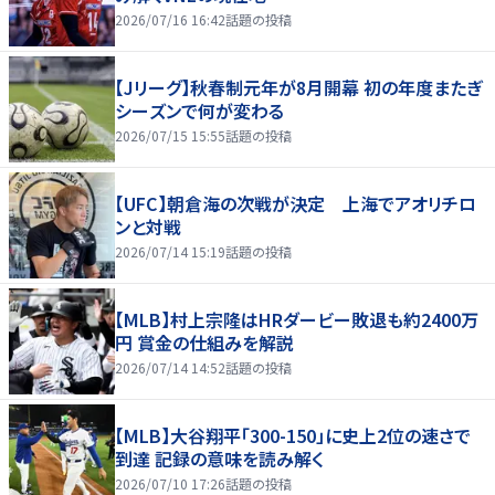
2026/07/16 16:42
話題の投稿
【Jリーグ】秋春制元年が8月開幕 初の年度またぎ
シーズンで何が変わる
2026/07/15 15:55
話題の投稿
【UFC】朝倉海の次戦が決定 上海でアオリチロ
ンと対戦
2026/07/14 15:19
話題の投稿
【MLB】村上宗隆はHRダービー敗退も約2400万
円 賞金の仕組みを解説
2026/07/14 14:52
話題の投稿
【MLB】大谷翔平「300-150」に史上2位の速さで
到達 記録の意味を読み解く
2026/07/10 17:26
話題の投稿