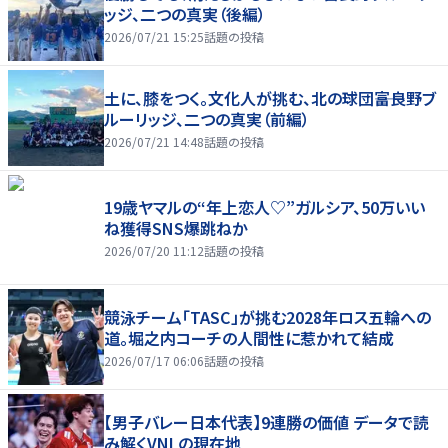
ッジ、二つの真実（後編）
2026/07/21 15:25
話題の投稿
土に、膝をつく。文化人が挑む、北の球団――富良野ブ
ルーリッジ、二つの真実（前編）
2026/07/21 14:48
話題の投稿
19歳ヤマルの“年上恋人♡”ガルシア、50万いい
ね獲得SNS爆跳ねか
2026/07/20 11:12
話題の投稿
競泳チーム「TASC」が挑む2028年ロス五輪への
道。堀之内コーチの人間性に惹かれて結成
2026/07/17 06:06
話題の投稿
【男子バレー日本代表】9連勝の価値 データで読
み解くVNLの現在地