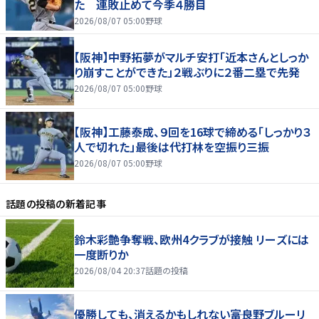
た 連敗止めて今季４勝目
2026/08/07 05:00
野球
【阪神】中野拓夢がマルチ安打「近本さんとしっか
り崩すことができた」２戦ぶりに２番二塁で先発
2026/08/07 05:00
野球
【阪神】工藤泰成、９回を16球で締める「しっかり３
人で切れた」最後は代打林を空振り三振
2026/08/07 05:00
野球
話題の投稿
の新着記事
鈴木彩艶争奪戦、欧州4クラブが接触 リーズには
一度断りか
2026/08/04 20:37
話題の投稿
優勝しても、消えるかもしれない――富良野ブルーリ