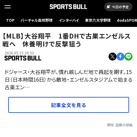
今日の予定
TOP
バーチャル高校野球
インターハイ
東京六大学野球
dodaSPO
（新しいタブ
【MLB】大谷翔平 1番DHで古巣エンゼルス
戦へ 休養明けで反撃狙う
2026.05.15 20:33
ドジャース・大谷翔平が、慣れ親しんだ地で再起を期す。15
日（日本時間16日）から敵地・エンゼルスタジアムで始まる
古巣エン…
記事全文を見る
野球
話題の投稿