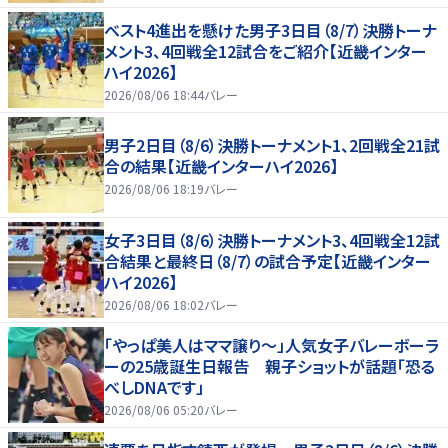
ベスト4進出を懸けた男子3日目（8/7）決勝トーナ
メント3、4回戦全12試合をご紹介【近畿インター
ハイ2026】
2026/08/06 18:44
バレー
男子2日目（8/6）決勝トーナメント1、2回戦全21試
合の結果【近畿インターハイ2026】
2026/08/06 18:19
バレー
女子3日目（8/6）決勝トーナメント3、4回戦全12試
合結果と最終日（8/7）の試合予定【近畿インター
ハイ2026】
2026/08/06 18:02
バレー
「やっぱ美人はママ譲り～」人気女子バレーボーラ
ーの25歳誕生日報告 親子ショットが話題「恐る
べしDNAです」
2026/08/06 05:20
バレー