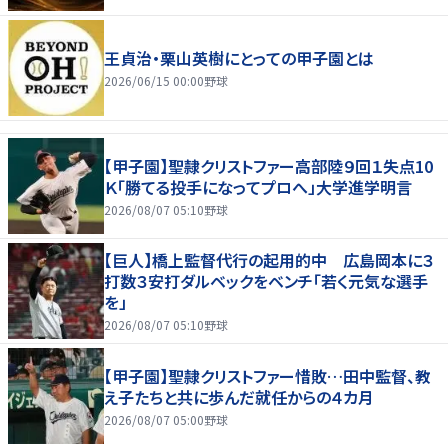
王貞治・栗山英樹にとっての甲子園とは
2026/06/15 00:00
野球
【甲子園】聖隷クリストファー高部陸９回１失点10
Ｋ「勝てる投手になってプロへ」大学進学明言
2026/08/07 05:10
野球
【巨人】橋上監督代行の起用的中 広島岡本に３
打数３安打ダルベックをベンチ「若く元気な選手
を」
2026/08/07 05:10
野球
【甲子園】聖隷クリストファー惜敗…田中監督、教
え子たちと共に歩んだ就任からの４カ月
2026/08/07 05:00
野球