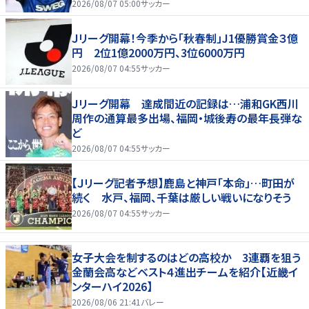
2026/08/07 05:00
サッカー
Ｊリーグ開幕！今季から「秋春制」J1優勝賞金３億
円 2位1億2000万円、3位6000万円
2026/08/07 04:55
サッカー
Ｊリーグ開幕 達成間近の記録は…浦和GK西川
周作の通算最多出場、福岡・城後寿の最年長弾な
ど
2026/08/07 04:55
サッカー
【Ｊリーグ記者予想】鹿島と神戸「本命」…町田が
続く 水戸、福岡、千葉は厳しい戦いになりそう
2026/08/07 04:55
サッカー
女子大会を制するのはどの高校か 3連覇を狙う
金蘭会高などベスト４進出チームを紹介【近畿イ
ンターハイ2026】
2026/08/06 21:41
バレー