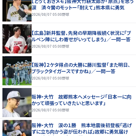
【とっておきメモ】阪神大竹耕太郎が「原点」を思う
涙 済々黌のモットー「耐えて」熊本県に勇気
2026/08/07 05:00
野球
【広島】新井監督、先発の早期降板続く状況に「ブ
ルペン陣にしわ寄せがいってしまう」／一問一答
2026/08/07 05:00
野球
【阪神】２ケタ得点の大勝に藤川監督「また明日、
ブラックタイガースですかね」／一問一答
2026/08/07 05:00
野球
阪神・大竹 故郷熊本へメッセージ「日本一に向
かって頑張っていきたいと思います」
2026/08/07 05:00
野球
阪神・大竹 涙の１勝 熊本地震後初登板「逃げ
ずに立ち向かう姿が伝われば」故郷に勇気届け