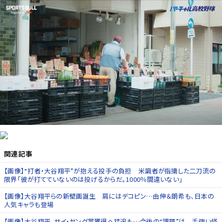
関連記事
【画像】“打者・大谷翔平”が抱える投手の負担 米識者が指摘した二刀流の
限界「彼が打てていないのは投げるからだ。1000％間違いない」
【画像】大谷翔平らの新壁画誕生 肩にはデコピン…由伸＆朗希も、日本の
人気キャラも登場
【画像】大谷翔平、サイ・ヤング賞獲得へ猛追も…今後の“課題”は 手強い怪