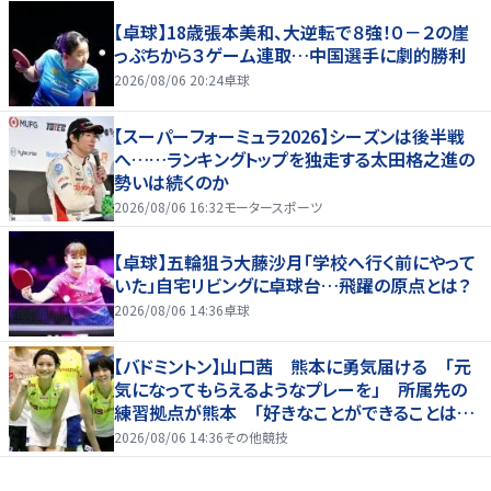
【卓球】18歳張本美和、大逆転で８強！０－２の崖
っぷちから３ゲーム連取…中国選手に劇的勝利
2026/08/06 20:24
卓球
【スーパーフォーミュラ2026】シーズンは後半戦
へ……ランキングトップを独走する太田格之進の
勢いは続くのか
2026/08/06 16:32
モータースポーツ
【卓球】五輪狙う大藤沙月「学校へ行く前にやって
いた」自宅リビングに卓球台…飛躍の原点とは？
2026/08/06 14:36
卓球
【バドミントン】山口茜 熊本に勇気届ける 「元
気になってもらえるようなプレーを」 所属先の
練習拠点が熊本 「好きなことができることは当
たり前じゃない」
2026/08/06 14:36
その他競技