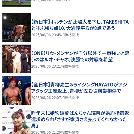
【新日本】ボルチンが辻陽太を下し、TAKESHITA
と並ぶ勝ち点10、大岩陵平らが8点で追う
2026/08/06 23:45
相撲格闘技
【ONE】リウ・メンヤンが自分以外で一番強いと思
うのはルオ・チャオ、決勝での対戦を希望
2026/08/06 23:21
相撲格闘技
【全日本】青柳亮生＆ライジングHAYATOがアジ
アタッグ王座返上、青柳が左ひざ靱帯損傷で
2026/08/06 22:07
相撲格闘技
昨年末に婚約破棄ぱんちゃん璃奈が婚約指輪返
還求められ「さすが家賃さえ払ってくれなかった
男」
2026/08/06 21:29
相撲格闘技