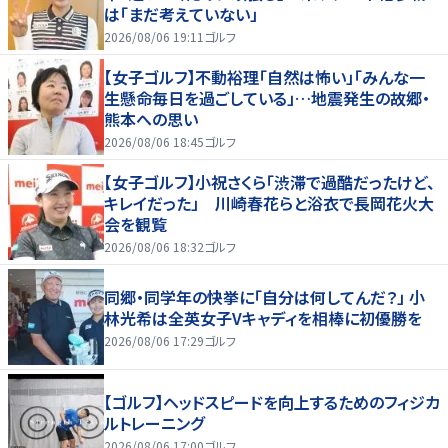
は「まだ考えていない」
2026/08/06 19:11
ゴルフ
【女子ゴルフ】不動裕理「自然は怖い」「みんな一
生懸命毎日を過ごしている」…地震発生の故郷・
熊本への思い
2026/08/06 18:45
ゴルフ
【女子ゴルフ】小祝さくら「渋滞で過酷だったけど、
キレイだった」 川崎春花らと浴衣で長岡花火大
会を観覧
2026/08/06 18:32
ゴルフ
同郷・同学年の快挙に「自分は何してんだ？」 小
林光希は全英女子Vキャディを相棒に初優勝を
2026/08/06 17:29
ゴルフ
【ゴルフ】ヘッドスピードを向上するためのフィジカ
ルトレーニング
2026/08/06 17:00
ゴルフ