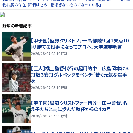
物右腕の存在「評価はさらに揺るぎないものになっている」
野球
の新着記事
【甲子園】聖隷クリストファー高部陸９回１失点10
Ｋ「勝てる投手になってプロへ」大学進学明言
2026/08/07 05:10
野球
【巨人】橋上監督代行の起用的中 広島岡本に３
打数３安打ダルベックをベンチ「若く元気な選手
を」
2026/08/07 05:10
野球
【甲子園】聖隷クリストファー惜敗…田中監督、教
え子たちと共に歩んだ就任からの４カ月
2026/08/07 05:00
野球