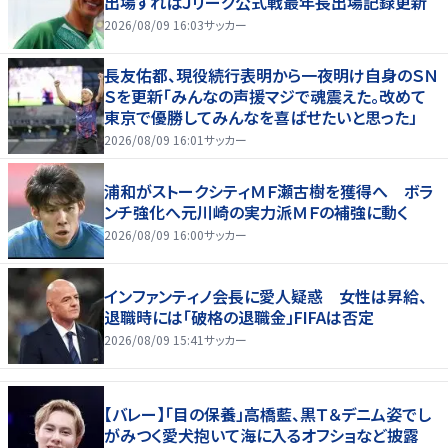
出場すればＪリーグ公式戦最年長出場記録更新
2026/08/09 16:03
サッカー
長友佑都、現役続行表明から一夜明け自身のＳＮ
Ｓを更新「みんなの声援マジで魂震えた。改めて
東京で優勝してみんなを喜ばせたいと思った」
2026/08/09 16:01
サッカー
浦和がストークシティＭＦ瀬古樹を獲得へ ボラ
ンチ強化へ元川崎の実力派ＭＦの補強に動く
2026/08/09 16:00
サッカー
インファンティノ会長に愛人疑惑 女性は昇給、
退職時には「破格の退職金」FIFAは否定
2026/08/09 15:41
サッカー
【バレー】「目の保養」高橋藍、黒Ｔ＆デニム姿でし
がみつく愛犬抱いて海に入るオフショなど披露