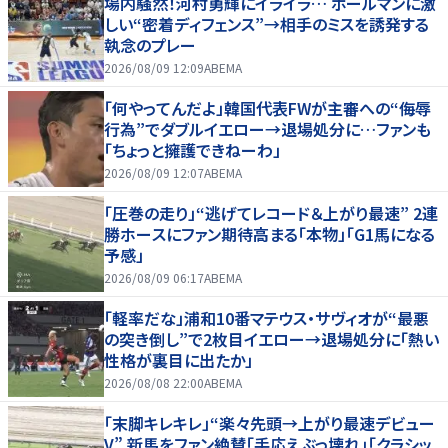
場内騒然！河村勇輝にイライラ… ボールマンに激
しい“密着ディフェンス”→相手のミスを誘発する
執念のプレー
2026/08/09 12:09
ABEMA
「何やってんだよ」韓国代表FWが主審への“侮辱
行為”でダブルイエロー→退場処分に…ファンも
「ちょっと擁護できねーわ」
2026/08/09 12:07
ABEMA
「圧巻の走り」“逃げてレコード＆上がり最速” 2連
勝ホースにファン期待高まる「本物」「G1馬になる
予感」
2026/08/09 06:17
ABEMA
「軽率だな」浦和10番マテウス・サヴィオが“最悪
の突き倒し”で2枚目イエロー→退場処分に「熱い
性格が裏目に出たか」
2026/08/08 22:00
ABEMA
「末脚キレキレ」“楽々先頭→上がり最速デビュー
V” 新馬をファン絶賛「手応えぶっ壊れ」「クラシッ