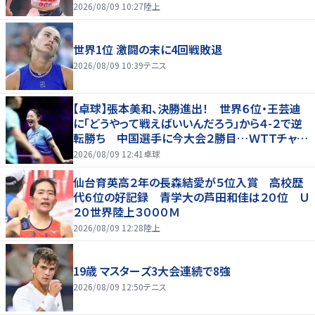
2026/08/09 10:27
陸上
世界1位 激闘の末に4回戦敗退
2026/08/09 10:39
テニス
【卓球】張本美和、決勝進出！ 世界６位・王芸迪
に「どうやって戦えばいいんだろう」から４-２で逆
転勝ち 中国選手に今大会２勝目…ＷＴＴチャン
ピオンズ横浜
2026/08/09 12:41
卓球
仙台育英高２年の長森結愛が５位入賞 高校歴
代６位の好記録 青学大の芦田和佳は２０位 Ｕ
２０世界陸上３０００Ｍ
2026/08/09 12:28
陸上
19歳 マスターズ3大会連続で8強
2026/08/09 12:50
テニス