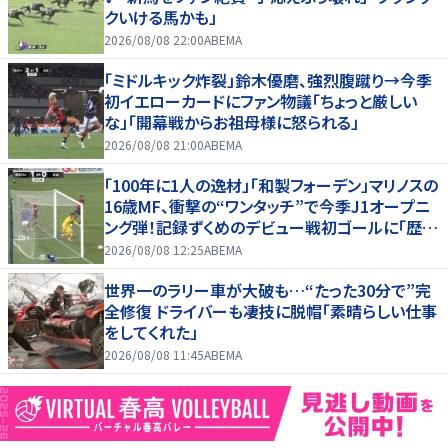
クいける馬かも」
2026/08/08 22:00
ABEMA
「ミドルキック炸裂」鈴木優磨、強烈腹蹴り→今季
初イエローカードにファン物議「ちょっと厳しい
な」「開幕戦からお祖母様に怒られる」
2026/08/08 21:00
ABEMA
「100年に1人の逸材」「和製フォーデン」マリノスの
16歳MF、衝撃の“ワンタッチ”で今季J1オープニ
ング弾！記録ずくめのデビュー戦初ゴールに「歴史
を作りよった」
2026/08/08 12:25
ABEMA
世界一のラリー車が大破も…“たった30分で”完
全修復 ドライバーも凄技に脱帽「素晴らしい仕事
をしてくれた」
2026/08/08 11:45
ABEMA