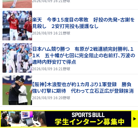
2026/08/09 16:21
野球
楽天 今季１５度目の零敗 好投の先発・古謝を
見殺し ２安打完投も援護なし
2026/08/09 16:21
野球
日本ハム競り勝つ 有原が２戦連続完封勝利、１
１Ｋ 五十幡が七回に完全阻止の右前打、万波の
適時内野安打で得点
2026/08/09 16:21
野球
【阪神】木浪聖也が約１カ月ぶり１軍登録 勝負
強い打撃に期待 代わって立石正広が登録抹消
2026/08/09 16:20
野球