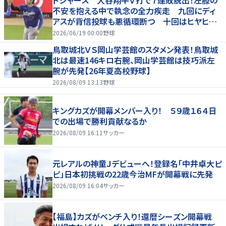
ドジャース 大谷翔平Ｖ打で７連敗脱出！左膝の
不安を抱える中で執念の全力疾走 九回にディ
アスが背信投球も悪循環断つ 十回はヒヤヒヤ
もリード守る
2026/06/19 00:00
野球
鳥取城北ＶＳ岡山学芸館のスタメン発表！鳥取城
北は最速146キロ右腕、岡山学芸館は技巧派左
腕が先発【26年夏高校野球】
2026/08/09 13:13
野球
キングカズが開幕メンバー入り！ ５９歳１６４日
での出場で勝利貢献なるか
2026/08/09 16:11
サッカー
元レアルの神童Ｊデビューへ！登録名「中井卓大ピ
ピ」日本初挑戦の22歳今治MFが開幕戦に先発
2026/08/09 16:04
サッカー
【福島】カズがベンチ入り！還暦シーズン開幕戦