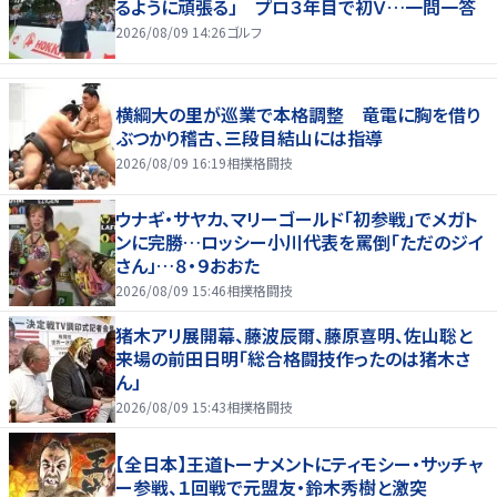
るように頑張る」 プロ３年目で初Ｖ…一問一答
2026/08/09 14:26
ゴルフ
横綱大の里が巡業で本格調整 竜電に胸を借り
ぶつかり稽古、三段目結山には指導
2026/08/09 16:19
相撲格闘技
ウナギ・サヤカ、マリーゴールド「初参戦」でメガト
ンに完勝…ロッシー小川代表を罵倒「ただのジイ
さん」…８・９おおた
2026/08/09 15:46
相撲格闘技
猪木アリ展開幕、藤波辰爾、藤原喜明、佐山聡と
来場の前田日明「総合格闘技作ったのは猪木さ
ん」
2026/08/09 15:43
相撲格闘技
【全日本】王道トーナメントにティモシー・サッチャ
ー参戦、１回戦で元盟友・鈴木秀樹と激突