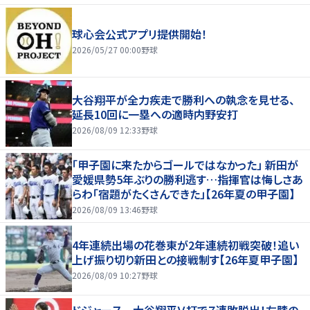
球心会公式アプリ提供開始！
2026/05/27 00:00
野球
大谷翔平が全力疾走で勝利への執念を見せる、
延長10回に一塁への適時内野安打
2026/08/09 12:33
野球
「甲子園に来たからゴールではなかった」 新田が
愛媛県勢5年ぶりの勝利逃す…指揮官は悔しさあ
らわ「宿題がたくさんできた」【26年夏の甲子園】
2026/08/09 13:46
野球
4年連続出場の花巻東が2年連続初戦突破！追い
上げ振り切り新田との接戦制す【26年夏甲子園】
2026/08/09 10:27
野球