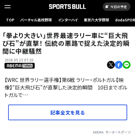
今日の予定
TOP
バーチャル高校野球
インターハイ
東京六大学野球
dodaSPO
（新しいタブ
「拳より大きい」世界最速ラリー車に“巨大飛
び石”が直撃！ 伝統の悪路で捉えた決定的瞬
間に中継騒然
2026.05.15 07:20
【WRC 世界ラリー選手権】第6戦 ラリー・ポルトガル【映
像】“巨大飛び石”が直撃した決定的瞬間 10日までポル
トガルで…
記事全文を見る
ABEMA
モータースポーツ