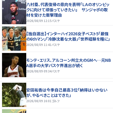
八村塁、代表復帰の意向を表明「ＬＡのオリンピッ
クに向けて頑張っていきたい」 サンジャポの取
材を受けた衝撃理由
2026/08/09 12:15
バスケ
【独自選出】インターハイ2026女子ベスト5「最強
の6thマン」「冷静沈着な大器」「世界経験を糧に」
2026/08/09 11:41
バスケ
モンテ・エリス、アルコーン州立大のGMへ…元NB
A選手の大学バスケ界進出が続く
2026/08/09 09:34
バスケ
安田祐香は今季自己最高３位「納得はいかない
が、やるべきことはできた」
2026/08/09 16:01
ゴルフ