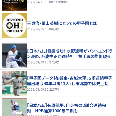
2026/04/01 00:00
その他競技
王貞治・栗山英樹にとっての甲子園とは
2026/06/15 00:00
野球
【日本ハム】奇襲成功！ 水野達稀がバントエンドラ
ン決め、万波中正が適時打 投手戦の均衡破る
2026/08/09 16:27
野球
【甲子園データ】花巻東・古城大翔、５季連続甲子
園出場は48年以降13人目、東北勢では史上初
2026/08/09 16:22
野球
【日本ハム】有原航平、自身初の２試合連続完
封 NPB通算1000奪三振も