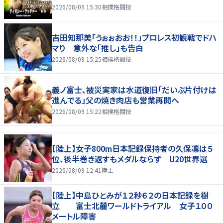
2026/08/09 15:30
相撲格闘技
吉田知那美「うぉぉおお！！」プロレス初観戦でドハ
マり 意外な「推し」も告白
2026/08/09 15:25
相撲格闘技
義ノ富士、被災実家は水道復旧「だいぶ片付けは
進んでる」父の焼き肉店も営業再開へ
2026/08/09 15:22
相撲格闘技
【陸上】女子800m日本記録保持者の久保凛は５
位、後半巻き返すもメダルならず U20世界選
2026/08/09 12:41
陸上
【陸上】中島ひとみが１２秒６２の日本記録を樹
立 富士北麓ワールドトライアル 女子１００
メートル障害