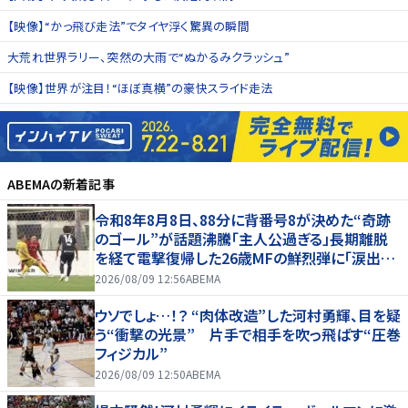
【映像】“かっ飛び走法”でタイヤ浮く驚異の瞬間
大荒れ世界ラリー、突然の大雨で“ぬかるみクラッシュ”
【映像】世界が注目！“ほぼ真横”の豪快スライド走法
ABEMA
の新着記事
令和8年8月8日、88分に背番号8が決めた“奇跡
のゴール”が話題沸騰「主人公過ぎる」長期離脱
を経て電撃復帰した26歳MFの鮮烈弾に「涙出て
きた」
2026/08/09 12:56
ABEMA
ウソでしょ…！？ “肉体改造”した河村勇輝、目を疑
う“衝撃の光景” 片手で相手を吹っ飛ばす“圧巻
フィジカル”
2026/08/09 12:50
ABEMA