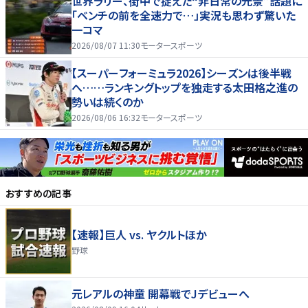
世界ラリー、街中で捉えた“非日常の光景”話題に
「ベンチの前を全速力で…」実況も思わず驚いた
一コマ
2026/08/07 11:30
モータースポーツ
【スーパーフォーミュラ2026】シーズンは後半戦
へ……ランキングトップを独走する太田格之進の
勢いは続くのか
2026/08/06 16:32
モータースポーツ
おすすめの記事
【速報】巨人 vs. ヤクルトほか
野球
元レアルの神童 開幕戦でJデビューへ