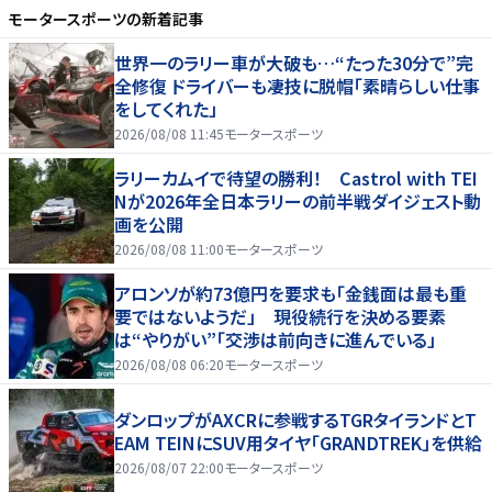
モータースポーツ
の新着記事
世界一のラリー車が大破も…“たった30分で”完
全修復 ドライバーも凄技に脱帽「素晴らしい仕事
をしてくれた」
2026/08/08 11:45
モータースポーツ
ラリーカムイで待望の勝利！ Castrol with TEI
Nが2026年全日本ラリーの前半戦ダイジェスト動
画を公開
2026/08/08 11:00
モータースポーツ
アロンソが約73億円を要求も「金銭面は最も重
要ではないようだ」 現役続行を決める要素
は“やりがい”「交渉は前向きに進んでいる」
2026/08/08 06:20
モータースポーツ
ダンロップがAXCRに参戦するTGRタイランドとT
EAM TEINにSUV用タイヤ「GRANDTREK」を供給
2026/08/07 22:00
モータースポーツ