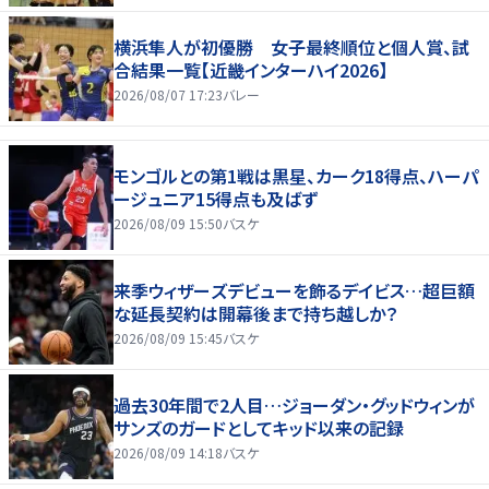
横浜隼人が初優勝 女子最終順位と個人賞、試
合結果一覧【近畿インターハイ2026】
2026/08/07 17:23
バレー
モンゴルとの第1戦は黒星、カーク18得点、ハーパ
ージュニア15得点も及ばず
2026/08/09 15:50
バスケ
来季ウィザーズデビューを飾るデイビス…超巨額
な延長契約は開幕後まで持ち越しか？
2026/08/09 15:45
バスケ
過去30年間で2人目…ジョーダン・グッドウィンが
サンズのガードとしてキッド以来の記録
2026/08/09 14:18
バスケ