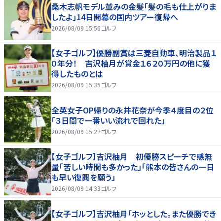
桑木志帆モデル並みの金髪「髪の毛も仕上がりま
したよ」14日開幕の国内ツアー復帰へ
2026/08/09 15:56
ゴルフ
【女子ゴルフ】優勝副賞は三菱自動車、明治製品１
０年分！ 吉沢柚月が賞金１６２０万円の他に獲
得したものとは
2026/08/09 15:35
ゴルフ
全英女子OP帰りの永井花奈が今季４度目の２位
「３日間で一番いい流れで回れた」
2026/08/09 15:27
ゴルフ
【女子ゴルフ】吉沢柚月 初優勝スピーチで感無
量「苦しい時間も多かった」「熊本の皆さんの一日
も早い復興を願う」
2026/08/09 14:33
ゴルフ
【女子ゴルフ】吉沢柚月「ホッとした。また優勝でき