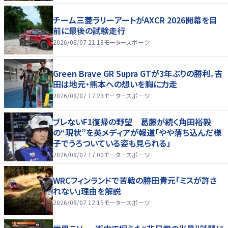
チーム三菱ラリーアートがAXCR 2026開幕を目
前に最後の試験走行
2026/08/07 21:18
モータースポーツ
Green Brave GR Supra GTが3年ぶりの勝利。吉
田は地元・熊本への想いを胸に力走
2026/08/07 17:23
モータースポーツ
ブレないF1復帰の野望 葛藤が続く角田裕毅
の“現状”を英メディアが報道「やや落ち込んだ様
子でうろついている姿も見られる」
2026/08/07 17:00
モータースポーツ
WRCフィンランドで苦戦の勝田貴元「ミスが許さ
れない」理由を解説
2026/08/07 12:15
モータースポーツ