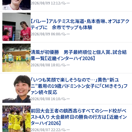
2026/08/09 12:12
バレー
【バレー】アルテミス北海道・鳥本香琳、オフはアク
ティブに 余市でサップも体験
2026/08/09 06:00
バレー
清風が初優勝 男子最終順位と個人賞、試合結
果一覧【近畿インターハイ2026】
2026/08/08 18:01
バレー
「いつも笑顔で楽しそうなので…」黄色“新ユ
ニ”着用の19歳バドミントン女子に「CMきそう」フ
ァン続々反応
2026/08/08 16:10
バレー
前回大会王者の鎮西高らすべてのシード校がベ
スト4入り 大会最終日の勝負の行方は【近畿イン
ターハイ2026】
2026/08/07 22:22
バレー