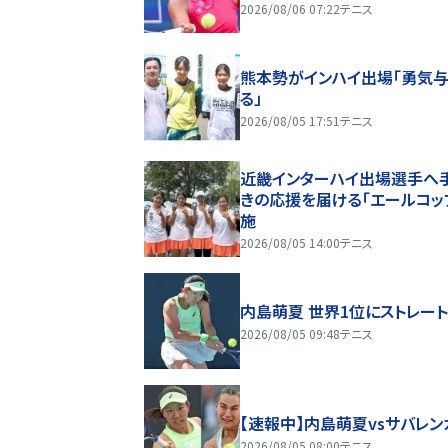
2026/08/06 07:22
テニス
熊本勢がインハイ出場「勇気
る」
2026/08/05 17:51
テニス
近畿インターハイ出場選手へ
きの応援を届ける「エールコッ
施
2026/08/05 14:00
テニス
内島萌夏 世界1位にストレー
2026/08/05 09:48
テニス
【速報中】内島萌夏vsサバレン
2026/08/05 08:00
テニス