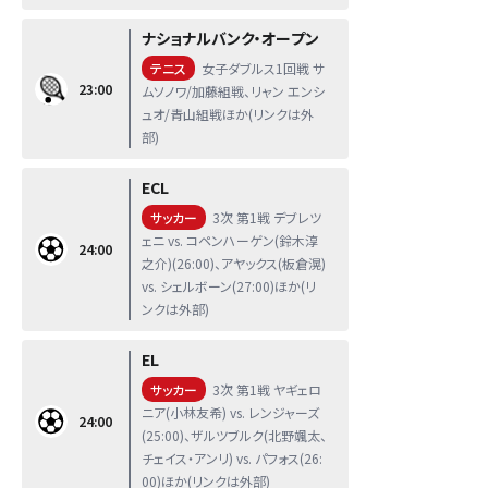
ナショナルバンク・オープン
テニス
女子ダブルス1回戦 サ
23:00
ムソノワ/加藤組戦、リャン エンシ
ュオ/青山組戦ほか(リンクは外
部)
ECL
サッカー
3次 第1戦 デブレツ
ェニ vs. コペンハーゲン(鈴木淳
24:00
之介)(26:00)、アヤックス(板倉滉)
vs. シェルボーン(27:00)ほか(リ
ンクは外部)
EL
サッカー
3次 第1戦 ヤギェロ
ニア(小林友希) vs. レンジャーズ
24:00
(25:00)、ザルツブルク(北野颯太、
チェイス・アンリ) vs. パフォス(26:
00)ほか(リンクは外部)