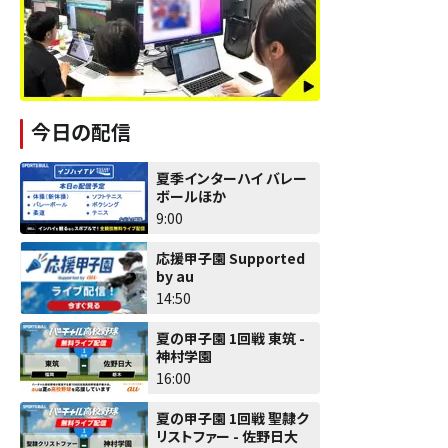
今日の配信
夏季インターハイ バレー
ボールほか
9:00
応援甲子園 Supported
by au
14:50
夏の甲子園 1回戦 東筑 -
神村学園
16:00
夏の甲子園 1回戦 聖隷ク
リストファー - 佐野日大