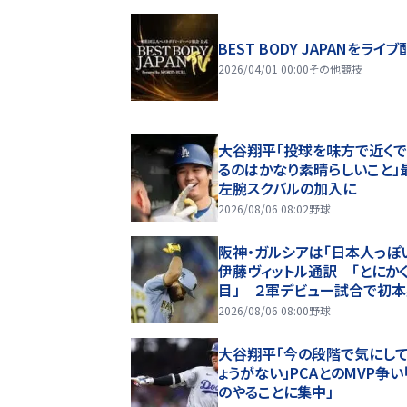
BEST BODY JAPANをライブ
2026/04/01 00:00
その他競技
大谷翔平「投球を味方で近く
るのはかなり素晴らしいこと」
左腕スクバルの加入に
2026/08/06 08:02
野球
阪神・ガルシアは「日本人っぽ
伊藤ヴィットル通訳 「とにか
目」 ２軍デビュー試合で初
もしみじみ「夢のようだ」
2026/08/06 08:00
野球
大谷翔平「今の段階で気にし
ょうがない」PCAとのMVP争い
のやることに集中」