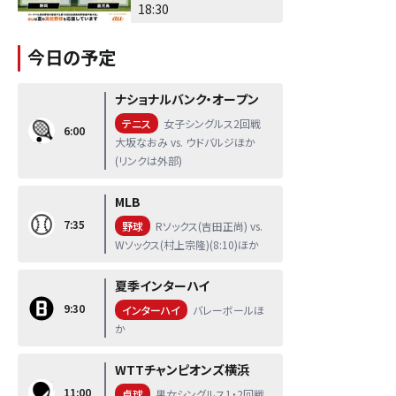
18:30
今日の予定
ナショナルバンク・オープン
テニス
女子シングルス2回戦
6:00
大坂なおみ vs. ウドバルジほか
(リンクは外部)
MLB
7:35
野球
Rソックス(吉田正尚) vs.
Wソックス(村上宗隆)(8:10)ほか
夏季インターハイ
9:30
インターハイ
バレーボールほ
か
WTTチャンピオンズ横浜
11:00
卓球
男女シングルス1・2回戦