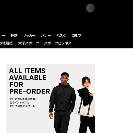
レー
野球
サッカー
バレー
バスケ
ゴルフ
の他競技
大学スポーツ
スポーツビジネス