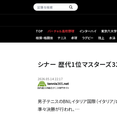
TOP
バーチャル高校野球
インターハイ
東京六大学
相撲・格闘技
テニス
卓球
ラグビー
陸上
水泳
シナー 歴代1位マスターズ
2026.05.14 22:17
男子テニスのBNLイタリア国際（イタリア/ロ
準々決勝が行われ、…