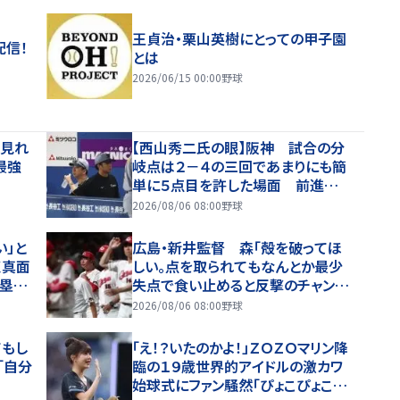
王貞治・栗山英樹にとっての甲子園
配信！
とは
2026/06/15 00:00
野球
で見れ
【西山秀二氏の眼】阪神 試合の分
最強
岐点は２－４の三回であまりにも簡
単に５点目を許した場面 前進守
備で勝負を懸けるべきだった
2026/08/06 08:00
野球
い」と
広島・新井監督 森「殻を破ってほ
く真面
しい。点を取られてもなんとか最少
本塁打
失点で食い止めると反撃のチャンス
もあるので」【一問一答】
2026/08/06 08:00
野球
てもし
「え！？いたのかよ！」ＺＯＺＯマリン降
「自分
臨の１９歳世界的アイドルの激カワ
始球式にファン騒然「ぴょこぴょこし