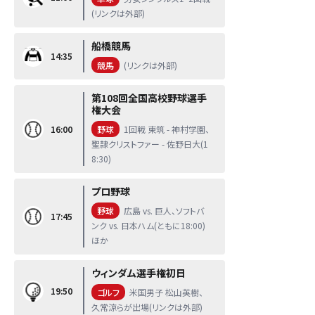
(リンクは外部)
船橋競馬
14:35
競馬
(リンクは外部)
第108回全国高校野球選手
権大会
16:00
野球
1回戦 東筑 - 神村学園、
聖隷クリストファー - 佐野日大(1
8:30)
プロ野球
野球
広島 vs. 巨人、ソフトバ
17:45
ンク vs. 日本ハム(ともに18:00)
ほか
ウィンダム選手権初日
19:50
ゴルフ
米国男子 松山英樹、
久常涼らが出場(リンクは外部)