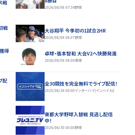
8勝目
ス戦
2026/08/06 07:34
野球
初戦
大谷翔平 今季初の1試合2HR
2026/08/06 06:07
野球
来獲得
卓球・張本智和 大会V2へ快勝発進
2026/08/06 06:00
卓球
ブ配
全30競技を完全無料でライブ配信！
2025/06/26 00:00
インターハイ(インハイ.tv)
東都大学野球入替戦 見逃し配信
中！
2026/06/30 00:00
野球