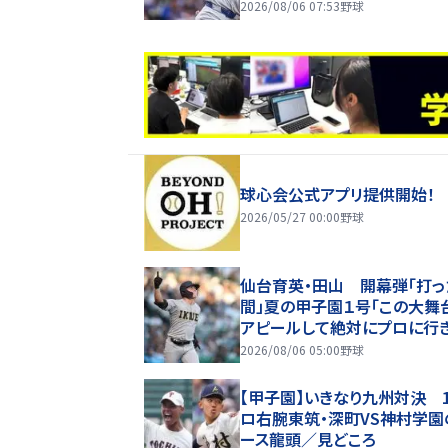
2026/08/06 07:53
野球
球心会公式アプリ提供開始！
2026/05/27 00:00
野球
仙台育英・田山 開幕弾「打っ
間」夏の甲子園１号「この大舞
アピールして絶対にプロに行
い」２回戦へ
2026/08/06 05:00
野球
【甲子園】いきなり九州対決 1
ロ右腕東筑・深町VS神村学園
ース龍頭／見どころ