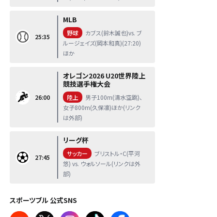
MLB
野球
カブス(鈴木誠也)vs. ブ
25:35
ルージェイズ(岡本和真)(27:20)
ほか
オレゴン2026 U20世界陸上
競技選手権大会
26:00
陸上
男子100m(清水空跳)、
女子800m(久保凛)ほか(リンク
は外部)
リーグ杯
サッカー
ブリストル・C(平河
27:45
悠) vs. ウォルソール(リンクは外
部)
スポーツブル 公式SNS