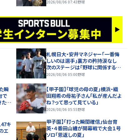
て激かわ」「お顔が小さかった」
2026/08/06 07:43
野球
札幌日大・安井マネジャー「一番悔
しいのは選手」裏方の矜持涙なし
次のステージは「野球に関係する仕
事」
2026/08/06 05:00
野球
た瞬
【甲子園】「球児の母の夏」横浜・織
台で
田翔希の母祐子さん「私が産んだよ
きた
ね？って思って見ている」
2026/08/06 05:55
野球
甲子園】「打った瞬間確信」仙台育
47キ
英・４番田山纏が開幕戦で大会１号
のエ
ソロ「恩返しの夏」