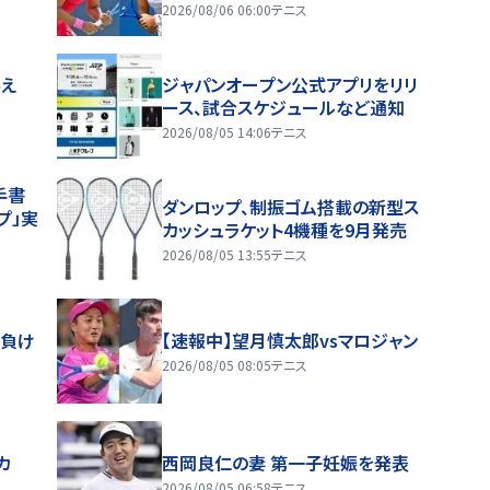
2026/08/06 06:00
テニス
与え
ジャパンオープン公式アプリをリリ
ース、試合スケジュールなど通知
2026/08/05 14:06
テニス
手書
ダンロップ、制振ゴム搭載の新型ス
プ」実
カッシュラケット4機種を9月発売
2026/08/05 13:55
テニス
ト負け
【速報中】望月慎太郎vsマロジャン
2026/08/05 08:05
テニス
カ
西岡良仁の妻 第一子妊娠を発表
2026/08/05 06:58
テニス