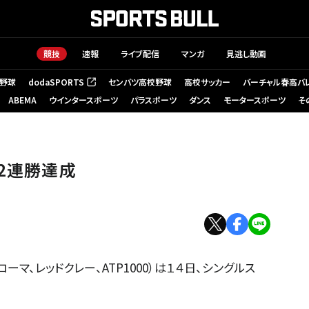
競技
速報
ライブ配信
マンガ
見逃し動画
野球
dodaSPORTS
センバツ高校野球
高校サッカー
バーチャル春高バ
（新しいタブで開く）
ABEMA
ウインタースポーツ
パラスポーツ
ダンス
モータースポーツ
そ
32連勝達成
ーマ、レッドクレー、ATP1000）は１４日、シングルス