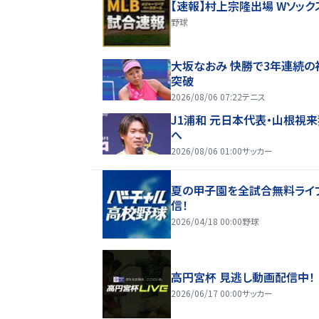
【速報】村上宗隆出場 Wソック
野球
大坂なおみ 快勝で3年連続の
突破
2026/08/06 07:22
テニス
J1浦和 元日本代表・山根視
へ
2026/08/06 01:00
サッカー
夏の甲子園を全試合無料ライ
信！
2026/04/18 00:00
野球
高円宮杯 見逃し動画配信中！
2026/06/17 00:00
サッカー