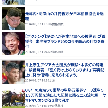
元幕内・明瀬山の井筒親方が日本相撲協会を退
職
2026/08/07 17:36
相撲格闘技
【ボクシング】堤聖也が熊本地震への被災者に「義
援金」 米老舗ブランドとのコラボ商品の利益を寄
付
2026/08/07 16:41
相撲格闘技
井上康生アジア大会団長が競泳・本多灯の辞退
に談話発表 「重く受け止めております」「再発防
止に努め信頼に応えられるよう」
2026/08/07 16:16
水泳
０８年の東海Ｓで衝撃の単勝万馬券Ｖ ３連単５
１３万円超を演出した記憶に残る二刀流牝馬 ヤ
マトマリオンが２３歳で死す
2026/08/07 16:39
その他競技