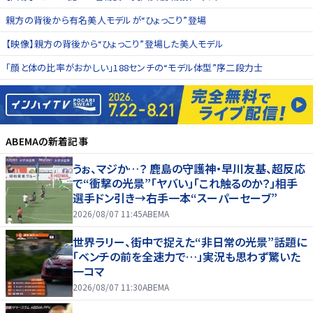
親方の背後から有名美人モデルが“ひょっこり”登場
【映像】親方の背後から“ひょっこり”登場した美人モデル
「顔と体の比率がおかしい」188センチの“モデル体型”序二段力士
ABEMA
の新着記事
うぉ、マジか…？ 鹿島の守護神・早川友基、超反応
で“衝撃の光景”「ヤバい」「これ触るのか？」相手
選手ドン引き→右手一本“スーパーセーブ”
2026/08/07 11:45
ABEMA
世界ラリー、街中で捉えた“非日常の光景”話題に
「ベンチの前を全速力で…」実況も思わず驚いた
一コマ
2026/08/07 11:30
ABEMA