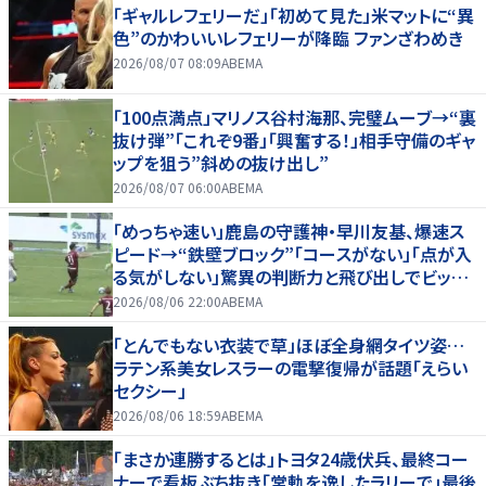
「ギャルレフェリーだ」「初めて見た」米マットに“異
色”のかわいいレフェリーが降臨 ファンざわめき
2026/08/07 08:09
ABEMA
「100点満点」マリノス谷村海那、完璧ムーブ→“裏
抜け弾”「これぞ9番」「興奮する！」相手守備のギャ
ップを狙う”斜めの抜け出し”
2026/08/07 06:00
ABEMA
「めっちゃ速い」鹿島の守護神・早川友基、爆速ス
ピード→“鉄壁ブロック”「コースがない」「点が入
る気がしない」驚異の判断力と飛び出しでビッグ
セーブ
2026/08/06 22:00
ABEMA
「とんでもない衣装で草」ほぼ全身網タイツ姿…
ラテン系美女レスラーの電撃復帰が話題「えらい
セクシー」
2026/08/06 18:59
ABEMA
「まさか連勝するとは」トヨタ24歳伏兵、最終コー
ナーで看板ぶち抜き「常軌を逸したラリーで」最後