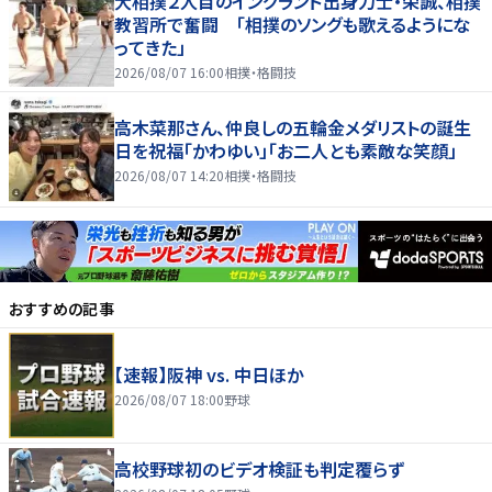
大相撲２人目のイングランド出身力士・栄誠、相撲
教習所で奮闘 「相撲のソングも歌えるようにな
ってきた」
2026/08/07 16:00
相撲・格闘技
高木菜那さん、仲良しの五輪金メダリストの誕生
日を祝福「かわゆい」「お二人とも素敵な笑顔」
2026/08/07 14:20
相撲・格闘技
おすすめの記事
【速報】阪神 vs. 中日ほか
2026/08/07 18:00
野球
高校野球初のビデオ検証も判定覆らず