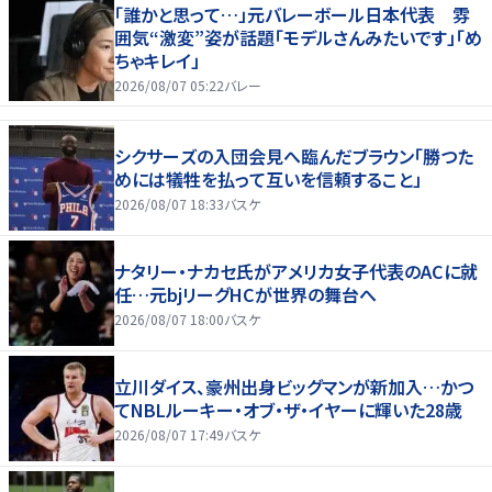
「誰かと思って…」元バレーボール日本代表 雰
囲気“激変”姿が話題「モデルさんみたいです」「め
ちゃキレイ」
2026/08/07 05:22
バレー
シクサーズの入団会見へ臨んだブラウン「勝つた
めには犠牲を払って互いを信頼すること」
2026/08/07 18:33
バスケ
ナタリー・ナカセ氏がアメリカ女子代表のACに就
任…元bjリーグHCが世界の舞台へ
2026/08/07 18:00
バスケ
立川ダイス、豪州出身ビッグマンが新加入…かつ
てNBLルーキー・オブ・ザ・イヤーに輝いた28歳
2026/08/07 17:49
バスケ