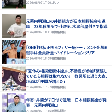
2026/08/07 17:00
ゴルフ
元幕内明瀬山の井筒親方が日本相撲協会を退
職 23年秋場所で引退後、木瀬部屋付きで指導
2026/08/07 18:11
相撲格闘技
【ONE】野杁正明らフェザー級トーナメント出場６
選手は全員計量・ハイドレーションクリア
2026/08/07 18:08
相撲格闘技
「夏休み相撲健康体操」に不動豊が参加「緊張し
ていたら相撲は取れない」 教習所に通う大森、
垣添は「仲間が増えた」
2026/08/07 17:57
相撲格闘技
年寄・井筒が７日付で退職 日本相撲協会が発
表 元幕内明瀬山
2026/08/07 17:45
相撲格闘技