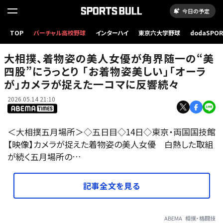
今日の予定
大相撲、着物姿の美人女優が角界随一の“美四股”にうっとり 「お着物姿美しい」「オーラが」
TOP
バーチャル高校野球
インターハイ
東京六大学野球
dodaSPO
カメラが捉えた一コマに反響続々
（新しいタブ
大相撲、着物姿の美人女優が角界随一の“美
四股”にうっとり 「お着物姿美しい」「オーラ
が」カメラが捉えた一コマに反響続々
2026.05.14 21:10
＜大相撲五月場所＞◇五日目◇14日◇東京・両国国技館
【映像】カメラが捉えた着物姿の美人女優 白熱した取組
が続く五月場所の…
記事全文を見る
ABEMA
相撲・格闘技