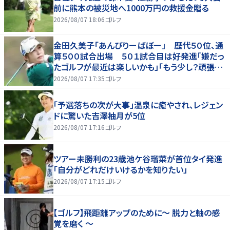
前に熊本の被災地へ1000万円の救援金贈る
2026/08/07 18:06
ゴルフ
金田久美子「あんびりーばぼー」 歴代５０位、通
算５００試合出場 ５０１試合目は好発進「嫌だっ
たゴルフが最近は楽しいかも」「もう少し？頑張り
たいな」
2026/08/07 17:35
ゴルフ
「予選落ちの次が大事」温泉に癒やされ、レジェン
ドに驚いた吉澤柚月が5位
2026/08/07 17:16
ゴルフ
ツアー未勝利の23歳池ケ谷瑠菜が首位タイ発進
「自分がどれだけいけるかを知りたい」
2026/08/07 17:15
ゴルフ
【ゴルフ】飛距離アップのために～ 脱力と軸の感
覚を磨く ～