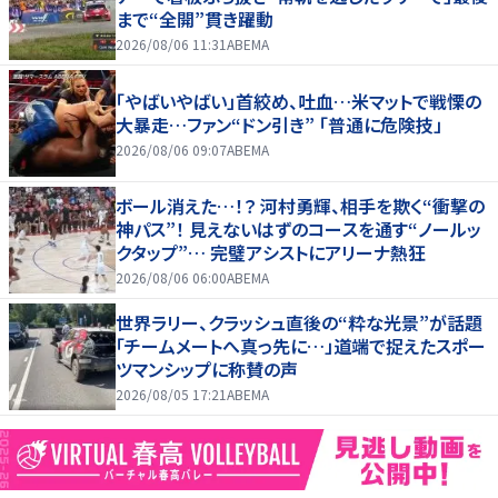
まで“全開”貫き躍動
2026/08/06 11:31
ABEMA
「やばいやばい」首絞め、吐血…米マットで戦慄の
大暴走…ファン“ドン引き” 「普通に危険技」
2026/08/06 09:07
ABEMA
ボール消えた…！？ 河村勇輝、相手を欺く“衝撃の
神パス”！ 見えないはずのコースを通す“ノールッ
クタップ”… 完璧アシストにアリーナ熱狂
2026/08/06 06:00
ABEMA
世界ラリー、クラッシュ直後の“粋な光景”が話題
「チームメートへ真っ先に…」道端で捉えたスポー
ツマンシップに称賛の声
2026/08/05 17:21
ABEMA