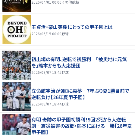
2026/04/01 00:00
その他競技
王貞治・栗山英樹にとっての甲子園とは
2026/06/15 00:00
野球
初出場の有明、逆転で初勝利 「被災地に元気
を」熊本からも大応援団
2026/08/07 18:45
野球
立命館宇治が9回に悪夢…7年ぶり夏1勝目前で
逆転負け【26年夏甲子園】
2026/08/07 18:44
野球
有明 奇跡の甲子園初勝利！9回2死から大逆転
劇…震災被害の故郷・熊本に届ける一勝【26年夏
甲子園】