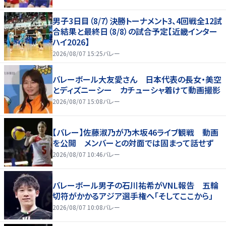
男子3日目（8/7）決勝トーナメント3、4回戦全12試
合結果と最終日（8/8）の試合予定【近畿インター
ハイ2026】
2026/08/07 15:25
バレー
バレーボール大友愛さん 日本代表の長女・美空
とディズニーシー カチューシャ着けて動画撮影
2026/08/07 15:08
バレー
【バレー】佐藤淑乃が乃木坂46ライブ観戦 動画
を公開 メンバーとの対面では固まって話せず
2026/08/07 10:46
バレー
バレーボール男子の石川祐希がVNL報告 五輪
切符がかかるアジア選手権へ「そしてここから」
2026/08/07 10:08
バレー