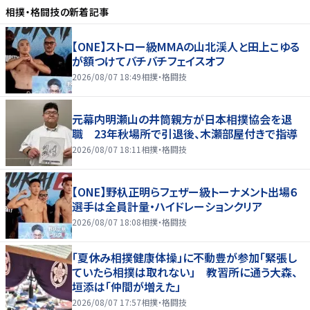
相撲・格闘技
の新着記事
【ONE】ストロー級MMAの山北渓人と田上こゆる
が額つけてバチバチフェイスオフ
2026/08/07 18:49
相撲・格闘技
元幕内明瀬山の井筒親方が日本相撲協会を退
職 23年秋場所で引退後、木瀬部屋付きで指導
2026/08/07 18:11
相撲・格闘技
【ONE】野杁正明らフェザー級トーナメント出場６
選手は全員計量・ハイドレーションクリア
2026/08/07 18:08
相撲・格闘技
「夏休み相撲健康体操」に不動豊が参加「緊張し
ていたら相撲は取れない」 教習所に通う大森、
垣添は「仲間が増えた」
2026/08/07 17:57
相撲・格闘技