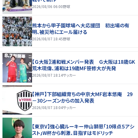
2026/08/06 06:00
野球
熊本から甲子園球場へ大応援団 初出場の有
明、被災地にエール届ける
2026/08/07 18:45
野球
【Ｇ大阪】浦和戦メンバー発表 Ｇ大阪は18歳GK
荒木琉偉、浦和は19歳MF笹修大が先発
2026/08/07 18:14
サッカー
【神戸】下部組織育ちの中京大MF岩本悠庵 29
－30シーズンからの加入発表
2026/08/07 18:04
サッカー
【東京V】強心臓ルーキー仲山獅恩「10得点５アシ
スト」W杯から刺激、目指すはモドリッチ