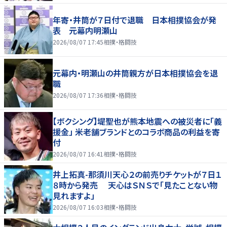
年寄・井筒が７日付で退職 日本相撲協会が発
表 元幕内明瀬山
2026/08/07 17:45
相撲・格闘技
元幕内・明瀬山の井筒親方が日本相撲協会を退
職
2026/08/07 17:36
相撲・格闘技
【ボクシング】堤聖也が熊本地震への被災者に「義
援金」 米老舗ブランドとのコラボ商品の利益を寄
付
2026/08/07 16:41
相撲・格闘技
井上拓真-那須川天心２の前売りチケットが７日１
８時から発売 天心はＳＮＳで「見たことない物
見れますよ」
2026/08/07 16:03
相撲・格闘技