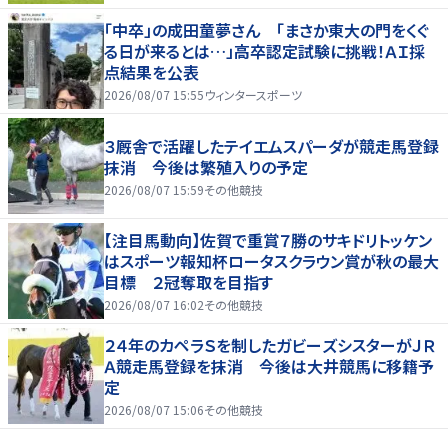
「中卒」の成田童夢さん 「まさか東大の門をくぐ
る日が来るとは…」高卒認定試験に挑戦！ＡＩ採
点結果を公表
2026/08/07 15:55
ウィンタースポーツ
３厩舎で活躍したテイエムスパーダが競走馬登録
抹消 今後は繁殖入りの予定
2026/08/07 15:59
その他競技
【注目馬動向】佐賀で重賞７勝のサキドリトッケン
はスポーツ報知杯ロータスクラウン賞が秋の最大
目標 ２冠奪取を目指す
2026/08/07 16:02
その他競技
２４年のカペラＳを制したガビーズシスターがＪＲ
Ａ競走馬登録を抹消 今後は大井競馬に移籍予
定
2026/08/07 15:06
その他競技