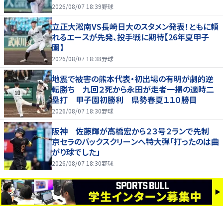
2026/08/07 18:39
野球
立正大淞南VS長崎日大のスタメン発表！ともに頼
れるエースが先発、投手戦に期待【26年夏甲子
園】
2026/08/07 18:38
野球
地震で被害の熊本代表・初出場の有明が劇的逆
転勝ち 九回２死から永田が走者一掃の適時二
塁打 甲子園初勝利 県勢春夏１１０勝目
2026/08/07 18:30
野球
阪神 佐藤輝が高橋宏から２３号２ランで先制
京セラのバックスクリーンへ特大弾「打ったのは曲
がり球でした」
2026/08/07 18:30
野球