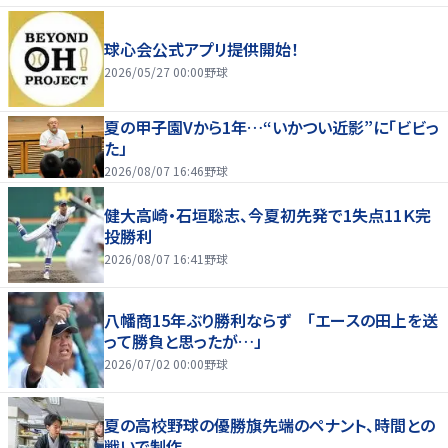
球心会公式アプリ提供開始！
2026/05/27 00:00
野球
夏の甲子園Vから1年…“いかつい近影”に「ビビっ
た」
2026/08/07 16:46
野球
健大高崎・石垣聡志、今夏初先発で1失点11Ｋ完
投勝利
2026/08/07 16:41
野球
八幡商15年ぶり勝利ならず 「エースの田上を送
って勝負と思ったが…」
2026/07/02 00:00
野球
夏の高校野球の優勝旗先端のペナント、時間との
戦いで制作