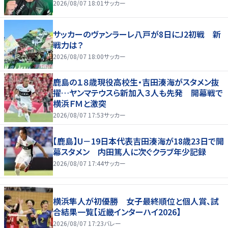
2026/08/07 18:01
サッカー
サッカーのヴァンラーレ八戸が8日にJ2初戦 新
戦力は？
2026/08/07 18:00
サッカー
鹿島の１８歳現役高校生・吉田湊海がスタメン抜
擢…ヤンマテウスら新加入３人も先発 開幕戦で
横浜ＦＭと激突
2026/08/07 17:53
サッカー
【鹿島】U－19日本代表吉田湊海が18歳23日で開
幕スタメン 内田篤人に次ぐクラブ年少記録
2026/08/07 17:44
サッカー
横浜隼人が初優勝 女子最終順位と個人賞、試
合結果一覧【近畿インターハイ2026】
2026/08/07 17:23
バレー