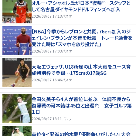
オルー・アシャオル氏が日本“復帰”…スタッフと
して名古屋ダイヤモンドドルフィンズへ加入
2026/08/07 17:13
バスケ
【NBA】今季からレブロンと共闘、76ers加入のジ
ェイレン・ブラウンが本音を吐露 トレード通告を
受けた時は「スマホを放り投げた」
2026/08/07 17:03
バスケ
大阪エヴェッサ、U18所属の山本大扇をユース育
成特別枠で登録…175cmの17歳SG
2026/08/07 16:46
バスケ
金田久美子ら４人が首位に並ぶ 体調不良から
復帰戦の河本結は45位と出遅れ 女子ゴルフ第
１日
2026/08/07 18:11
ゴルフ
首位タイ発進の鈴木愛「優勝争いがしたい」大会