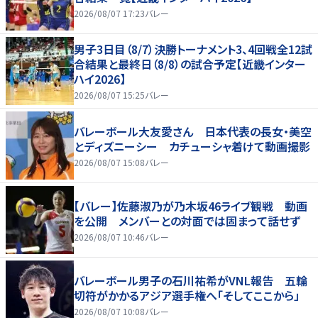
2026/08/07 17:23
バレー
男子3日目（8/7）決勝トーナメント3、4回戦全12試
合結果と最終日（8/8）の試合予定【近畿インター
ハイ2026】
2026/08/07 15:25
バレー
バレーボール大友愛さん 日本代表の長女・美空
とディズニーシー カチューシャ着けて動画撮影
2026/08/07 15:08
バレー
【バレー】佐藤淑乃が乃木坂46ライブ観戦 動画
を公開 メンバーとの対面では固まって話せず
2026/08/07 10:46
バレー
バレーボール男子の石川祐希がVNL報告 五輪
切符がかかるアジア選手権へ「そしてここから」
2026/08/07 10:08
バレー