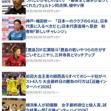
うれしいかもしれない」 「最後まで選手が走って
くれた」ウェルトン同点弾、植中Ｖ弾
2026/08/08 05:00
サッカー
神戸・権田修一 「日本一のクラブのＧＫは、日本
代表に入るべきだと」日本代表復帰へ意欲 秋
春制「新しいチャレンジ」
2026/08/08 05:00
サッカー
【鹿島】DF広瀬陸斗「鹿島の若いやつらの方がす
ごいぞと」ニヤリ、三井寺眞とマッチアップ
2026/08/08 00:53
サッカー
前回大会王者の鎮西高らすべてのシード校がベ
スト4入り 大会最終日の勝負の行方は【近畿イン
ターハイ2026】
2026/08/07 22:22
バレー
横浜隼人が初優勝 女子最終順位と個人賞、試
合結果一覧【近畿インターハイ2026】