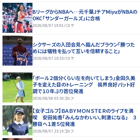
BリーグからNBAへ…元千葉JチアMiyuがNBAの
OKC「サンダーガールズ」に合格
2026/08/07 19:01
バスケ
シクサーズの入団会見へ臨んだブラウン「勝つた
めには犠牲を払って互いを信頼すること」
2026/08/07 18:33
バスケ
「ボール２個分くらい左を向いてしまう」金田久美
子を変えた目のトレーニング 視界良好パット好
調で１０年ぶり首位発進
2026/08/08 05:30
ゴルフ
【女子ゴルフ】ＢＡＢＹＭＯＮＳＴＥＲのライブを満
喫 安田祐香「みんなかわいい。刺激になる」 ３
勝目へ１差５位発進
2026/08/07 23:10
ゴルフ