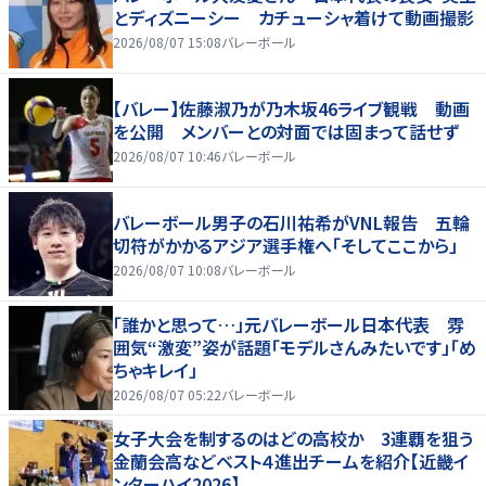
とディズニーシー カチューシャ着けて動画撮影
2026/08/07 15:08
バレーボール
【バレー】佐藤淑乃が乃木坂46ライブ観戦 動画
を公開 メンバーとの対面では固まって話せず
2026/08/07 10:46
バレーボール
バレーボール男子の石川祐希がVNL報告 五輪
切符がかかるアジア選手権へ「そしてここから」
2026/08/07 10:08
バレーボール
「誰かと思って…」元バレーボール日本代表 雰
囲気“激変”姿が話題「モデルさんみたいです」「め
ちゃキレイ」
2026/08/07 05:22
バレーボール
女子大会を制するのはどの高校か 3連覇を狙う
金蘭会高などベスト４進出チームを紹介【近畿イ
ンターハイ2026】