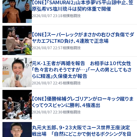
【ONE】「SAMURAI2」山本歩夢VS平山諒中止、笠
原弘希VS塩川琉斗は契約体重で開催
2026/08/07 23:18
相撲格闘技
【ONE】スーパーレックがまさかの右ひざ負傷でダ
ヤカエフにTKO負け、４連敗で正念場
2026/08/07 22:57
相撲格闘技
元Ｋ-１王者が再婚を報告 お相手は１０代女性
「色々言われそうですが…」「一人の男としてもさ
らに精進」久保優太が報告
2026/08/07 22:45
相撲格闘技
【ONE】優勝候補グレゴリアンがローキック蹴りま
くってウスビャンに勝利、４強進出
2026/08/07 22:30
相撲格闘技
丸元大五郎、９・２３大阪でユース世界王座決定
戦出場 「自然にどこかで倒せるボクシングを目