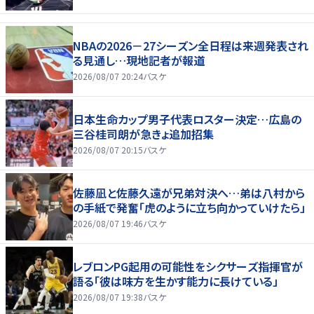
NBAの2026－27シーズン全日程は来週発表され
る見通し…現地記者が報道
2026/08/07 20:24
バスケ
日本生命カップ男子代表ロスター決定…広島の
三谷桂司朗が急きょ追加招集
2026/08/07 20:15
バスケ
佐藤凪と佐藤久遠が兄弟対決へ…弟は八村から
の手紙で発奮「虎のように立ち向かっていけたら」
2026/08/07 19:46
バスケ
レブロンPG起用の可能性をシクサーズ指揮官が
語る「彼は味方を生かす能力に長けている」
2026/08/07 19:38
バスケ