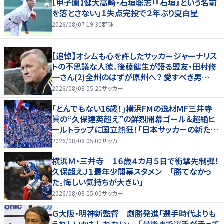
【甲子園】健大高崎・石垣聡志「『石垣』という名前
を落とさない」１失点完投で２年ぶり夏白星
2026/08/07 19:30
野球
【追悼】オシムも心を許したサッカージャーナリス
トの不思議な人徳。後藤健生が語る盟友・田村修
一さん(2)全州のはずが原州へ？ 愛すべき男
の“大迷子”伝説
2026/08/08 05:20
サッカー
｢とんでもない16歳！｣横浜FMの逸材MF三井寺
眞の“久保建英超え”の鮮烈開幕ゴール＆超絶ヒ
ールトラップに国立熱狂！｢日本サッカーの新たな
スターが誕生した｣
2026/08/08 05:00
サッカー
横浜Ｍ・三井寺 １６歳４カ月５日で衝撃先制弾！
久保超えＪ１最年少開幕スタメン 「勝てなかっ
た。悔しい気持ちが大きい」
2026/08/08 05:00
サッカー
Ｇ大阪・明神新監督 劇勝発進「選手時代よりも