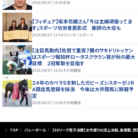
2026/08/07 19:43
水泳
【フィギュア】坂本花織さん「今は主婦頑張ってま
す」スポーツ功労者表彰式 謝辞の大役も
2026/08/07 19:54
ウィンタースポーツ
【注目馬動向】佐賀で重賞７勝のサキドリトッケン
はスポーツ報知杯ロータスクラウン賞が秋の最大
目標 ２冠奪取を目指す
2026/08/07 16:02
その他競技
２４年のカペラＳを制したガビーズシスターがＪＲ
Ａ競走馬登録を抹消 今後は大井競馬に移籍予
定
2026/08/07 15:06
その他競技
TOP
バレーボール
【SVリーグ男子決勝】文字通りの頂上決戦。髙橋藍、