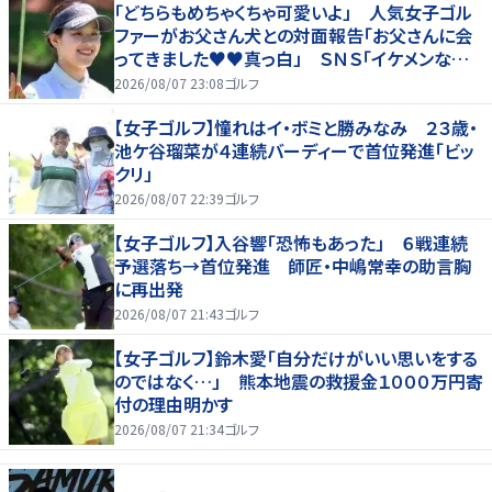
「どちらもめちゃくちゃ可愛いよ」 人気女子ゴル
ファーがお父さん犬との対面報告「お父さんに会
ってきました♥♥真っ白」 ＳＮＳ「イケメンなお
父さん」「白戸家入りするんですか？」
2026/08/07 23:08
ゴルフ
【女子ゴルフ】憧れはイ・ボミと勝みなみ ２３歳・
池ケ谷瑠菜が４連続バーディーで首位発進「ビッ
クリ」
2026/08/07 22:39
ゴルフ
【女子ゴルフ】入谷響「恐怖もあった」 ６戦連続
予選落ち→首位発進 師匠・中嶋常幸の助言胸
に再出発
2026/08/07 21:43
ゴルフ
【女子ゴルフ】鈴木愛「自分だけがいい思いをする
のではなく…」 熊本地震の救援金１０００万円寄
付の理由明かす
2026/08/07 21:34
ゴルフ