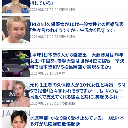
指している」
2026/08/07 20:44
相撲格闘技
【RIZIN】久保優太が10代一般女性との再婚発表
「色々言われそうですが…生温かく見守って」
2026/08/07 20:28
相撲格闘技
【卓球】日本勢６人が８強進出 大藤沙月は昨年
女王・中国勢、篠塚大登は世界４位に挑戦 準決
勝で張本智和ＶＳ松島輝空が実現なるか」
2026/08/07 19:58
卓球
元Ｋ-１王者の久保優太が１０代女性と再婚 ＳＮ
Ｓで報告「色々言われそうですが…」も「いつも一
番近くで支えてくれる彼女と共に、笑顔あふれる
家庭を築いていきたい」
2026/08/07 20:01
その他競技
水連幹部「かなり重く受け止めている」 競泳・本
多灯が危険運転致傷起訴