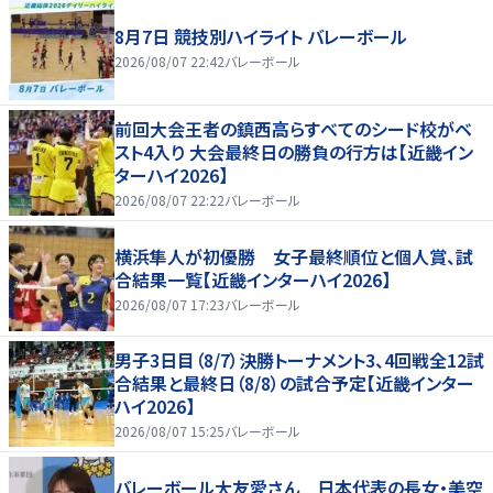
8月7日 競技別ハイライト バレーボール
2026/08/07 22:42
バレーボール
前回大会王者の鎮西高らすべてのシード校がベ
スト4入り 大会最終日の勝負の行方は【近畿イン
ターハイ2026】
2026/08/07 22:22
バレーボール
横浜隼人が初優勝 女子最終順位と個人賞、試
合結果一覧【近畿インターハイ2026】
2026/08/07 17:23
バレーボール
男子3日目（8/7）決勝トーナメント3、4回戦全12試
合結果と最終日（8/8）の試合予定【近畿インター
ハイ2026】
2026/08/07 15:25
バレーボール
バレーボール大友愛さん 日本代表の長女・美空