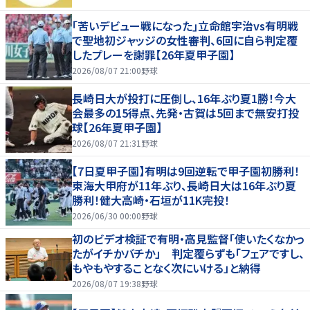
｢苦いデビュー戦になった｣立命館宇治vs有明戦
で聖地初ジャッジの女性審判、6回に自ら判定覆
したプレーを謝罪【26年夏甲子園】
2026/08/07 21:00
野球
長崎日大が投打に圧倒し、16年ぶり夏1勝！今大
会最多の15得点、先発・古賀は5回まで無安打投
球【26年夏甲子園】
2026/08/07 21:31
野球
【7日夏甲子園】有明は9回逆転で甲子園初勝利！
東海大甲府が11年ぶり、長崎日大は16年ぶり夏
勝利！健大高崎・石垣が11K完投！
2026/06/30 00:00
野球
初のビデオ検証で有明・高見監督「使いたくなかっ
たがイチかバチか」 判定覆らずも「フェアですし、
もやもやすることなく次にいける」と納得
2026/08/07 19:38
野球