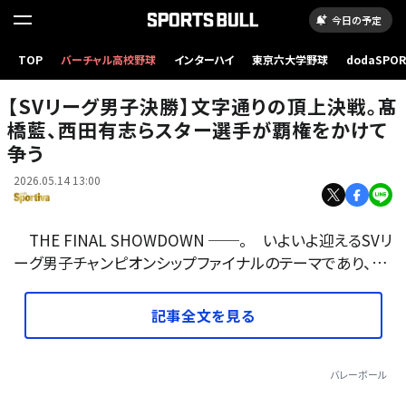
今日の予定
TOP
バーチャル高校野球
インターハイ
東京六大学野球
dodaSPO
（新しいタブ
【SVリーグ男子決勝】文字通りの頂上決戦。髙
橋藍、西田有志らスター選手が覇権をかけて
争う
2026.05.14 13:00
THE FINAL SHOWDOWN ──。 いよいよ迎えるSVリ
ーグ男子チャンピオンシップファイナルのテーマであり、…
記事全文を見る
バレーボール