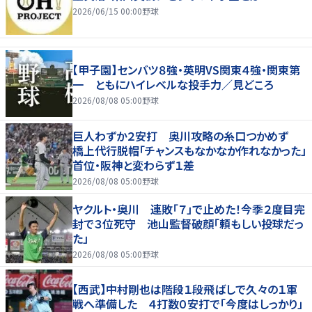
2026/06/15 00:00
野球
【甲子園】センバツ８強・英明VS関東４強・関東第
一 ともにハイレベルな投手力／見どころ
2026/08/08 05:00
野球
巨人わずか２安打 奥川攻略の糸口つかめず
橋上代行脱帽「チャンスもなかなか作れなかった」
首位・阪神と変わらず１差
2026/08/08 05:00
野球
ヤクルト・奥川 連敗「７」で止めた！今季２度目完
封で３位死守 池山監督破顔「頼もしい投球だっ
た」
2026/08/08 05:00
野球
【西武】中村剛也は階段１段飛ばしで久々の１軍
戦へ準備した ４打数０安打で「今度はしっかり」