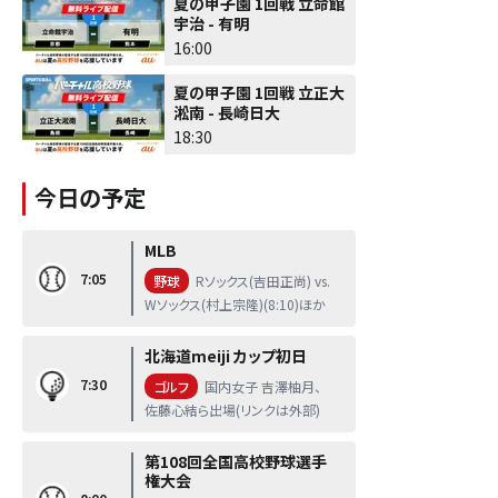
夏の甲子園 1回戦 立命館
宇治 - 有明
16:00
夏の甲子園 1回戦 立正大
淞南 - 長崎日大
18:30
今日の予定
MLB
7:05
野球
Rソックス(吉田正尚) vs.
Wソックス(村上宗隆)(8:10)ほか
北海道meiji カップ初日
7:30
ゴルフ
国内女子 吉澤柚月、
佐藤心結ら出場(リンクは外部)
第108回全国高校野球選手
権大会