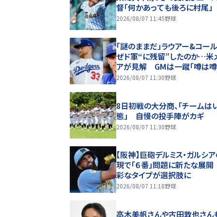
督「何かあっても後ろに村尾」
2026/08/07 11:45
野球
「謎のままだ」ラウアー&コール
ぜド軍“に残留”したのか…米
アが見解 GMは一蹴「噂は
ぎない」
2026/08/07 11:30
野球
8日初戦の大分商、「チームは
態」 自慢の投手陣がカギ
2026/08/07 11:30
野球
【阪神】巨砲デルミス・ガルシ
現で「６番」問題に新たな展開
彩なタイプが選択肢に
2026/08/07 11:18
野球
高木美帆さんや古田敦也さん