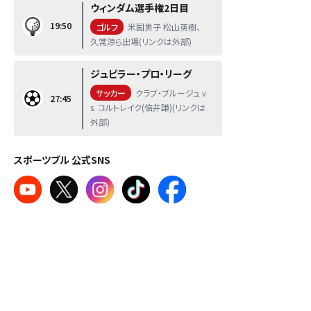
ウィンダム選手権2日目
19:50
ゴルフ
米国男子 松山英樹、
久常涼ら出場(リンクは外部)
ジュピラー・プロ・リーグ
サッカー
クラブ・ブルージュ v
27:45
s. コルトレイク(倍井謙)(リンクは
外部)
スポーツブル 公式SNS