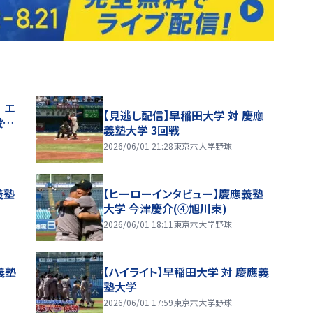
 エ
【見逃し配信】早稲田大学 対 慶應
投…
義塾大学 3回戦
2026/06/01 21:28
東京六大学野球
義塾
【ヒーローインタビュー】慶應義塾
大学 今津慶介(④旭川東)
2026/06/01 18:11
東京六大学野球
義塾
【ハイライト】早稲田大学 対 慶應義
塾大学
2026/06/01 17:59
東京六大学野球