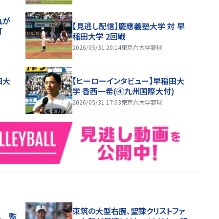
丸が
【見逃し配信】慶應義塾大学 対 早
ラ打
稲田大学 2回戦
2026/05/31 20:14
東京六大学野球
田大
【ヒーローインタビュー】早稲田大
学 香西一希(④九州国際大付)
2026/05/31 17:03
東京六大学野球
東筑の大型右腕、聖隷クリストファ
ス 監