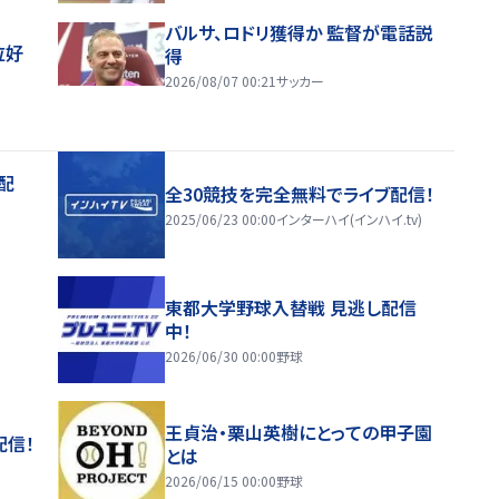
バルサ、ロドリ獲得か 監督が電話説
位好
得
2026/08/07 00:21
サッカー
配
全30競技を完全無料でライブ配信！
2025/06/23 00:00
インターハイ(インハイ.tv)
東都大学野球入替戦 見逃し配信
中！
2026/06/30 00:00
野球
王貞治・栗山英樹にとっての甲子園
配信！
とは
2026/06/15 00:00
野球