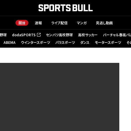
競技
速報
ライブ配信
マンガ
見逃し動画
野球
dodaSPORTS
センバツ高校野球
高校サッカー
バーチャル春高バ
（新しいタブで開く）
ABEMA
ウインタースポーツ
パラスポーツ
ダンス
モータースポーツ
そ