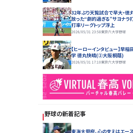
32年ぶり天覧試合で早大・徳
放った“劇的過ぎる”サヨナ
打率リーグトップ浮上
2026/05/31 23:58
東京六大学野球
【ヒーローインタビュー】早稲
学 德丸快晴(②大阪桐蔭)
2026/05/31 17:10
東京六大学野球
野球
の新着記事
東海大甲府、心の支えはエー