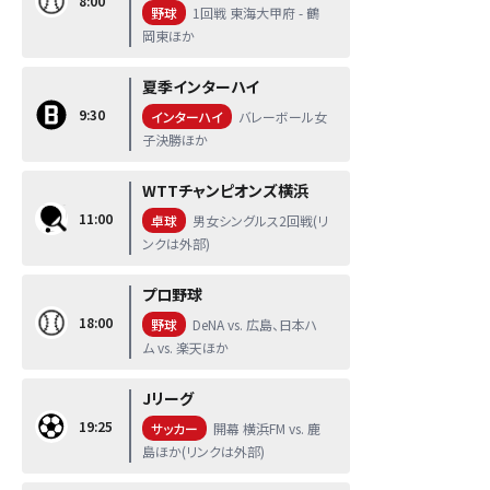
8:00
野球
1回戦 東海大甲府 - 鶴
岡東ほか
夏季インターハイ
9:30
インターハイ
バレーボール女
子決勝ほか
WTTチャンピオンズ横浜
11:00
卓球
男女シングルス2回戦(リ
ンクは外部)
プロ野球
18:00
野球
DeNA vs. 広島、日本ハ
ム vs. 楽天ほか
Jリーグ
19:25
サッカー
開幕 横浜FM vs. 鹿
島ほか(リンクは外部)