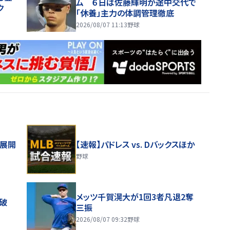
ム ６日は佐藤輝明が途中交代で
ク
「休養」主力の体調管理徹底
2026/08/07 11:13
野球
舗展開
【速報】パドレス vs. Dバックスほか
野球
メッツ千賀滉大が1回3者凡退2奪
破
三振
2026/08/07 09:32
野球