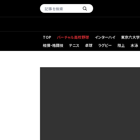
TOP
バーチャル高校野球
インターハイ
東京六大学
相撲・格闘技
テニス
卓球
ラグビー
陸上
水泳