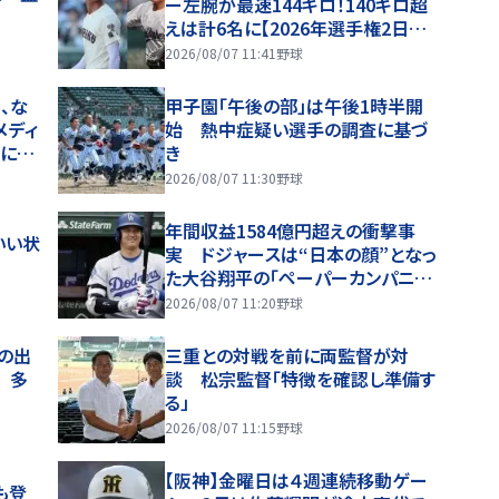
ー左腕が最速144キロ！140キロ超
えは計6名に【2026年選手権2日目・
球速一覧】
2026/08/07 11:41
野球
、な
甲子園「午後の部」は午後1時半開
メディ
始 熱中症疑い選手の調査に基づ
噂に過
き
2026/08/07 11:30
野球
年間収益1584億円超えの衝撃事
いい状
実 ドジャースは“日本の顔”となっ
た大谷翔平の「ペーパーカンパニ
ー」 米記者が指摘した異次元の
2026/08/07 11:20
野球
「恩恵」
アの出
三重との対戦を前に両監督が対
 多
談 松宗監督「特徴を確認し準備す
る」
2026/08/07 11:15
野球
【阪神】金曜日は４週連続移動ゲー
も登