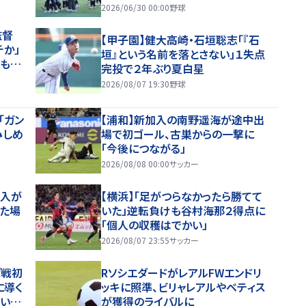
大高崎・石垣が11K完投！
2026/06/30 00:00
野球
監督
【甲子園】健大高崎・石垣聡志「『石
チか」
垣』という名前を落とさない」１失点
、もや
完投で２年ぶり夏白星
と納得
2026/08/07 19:30
野球
「ガン
【浦和】新加入の南野遥海が途中出
みしめ
場で初ゴール、古巣からの一撃に
「今後につながる」
2026/08/08 00:00
サッカー
加入が
【横浜】「足がつらなかったら勝てて
いた場
いた」逆転負けも谷村海那２得点に
「個人の収穫はでかい」
2026/08/07 23:55
サッカー
グ戦初
RソシエダードがレアルFWエンドリ
に導く
ッキに照準、ビリャレアルやベティス
い。
が獲得のライバルに