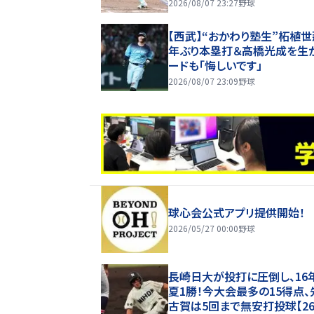
鼓判【一問一答】
2026/08/07 23:27
野球
【西武】“おかわり塾生”柘植世
年ぶり本塁打＆高橋光成を生
ードも「悔しいです」
2026/08/07 23:09
野球
球心会公式アプリ提供開始！
2026/05/27 00:00
野球
長崎日大が投打に圧倒し、16
夏1勝！今大会最多の15得点、
古賀は5回まで無安打投球【2