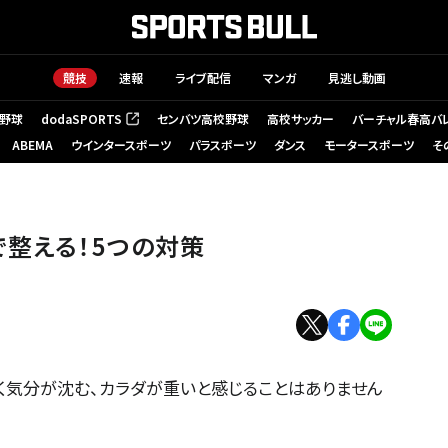
競技
速報
ライブ配信
マンガ
見逃し動画
野球
dodaSPORTS
センバツ高校野球
高校サッカー
バーチャル春高バ
（新しいタブで開く）
ABEMA
ウインタースポーツ
パラスポーツ
ダンス
モータースポーツ
そ
で整える！5つの対策
気分が沈む、カラダが重いと感じることはありません