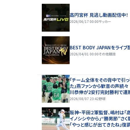
高円宮杯 見逃し動画配信中！
2026/06/17 00:00
サッカー
BEST BODY JAPANをライブ
2026/04/01 00:00
その他競技
「チーム全体をその背中で引っ
た」燕ファンから歓喜の声続々
川恭伸が2安打完封勝利で連
ップ「まさに頼れるエースの仕事
2026/08/07 23:42
野球
阪神・平田２軍監督、嶋村は「
イノシシやから」“勝男節”さ
「やっと感じが出てきたね」復