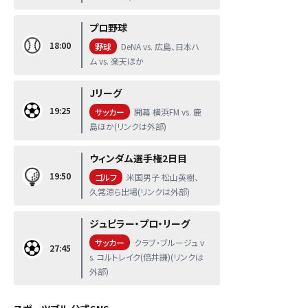
プロ野球
18:00
野球
DeNA vs. 広島、日本ハ
ム vs. 楽天ほか
Jリーグ
19:25
サッカー
開幕 横浜FM vs. 鹿
島ほか(リンクは外部)
ウィンダム選手権2日目
19:50
ゴルフ
米国男子 松山英樹、
久常涼ら出場(リンクは外部)
ジュピラー・プロ・リーグ
サッカー
クラブ・ブルージュ v
27:45
s. コルトレイク(倍井謙)(リンクは
外部)