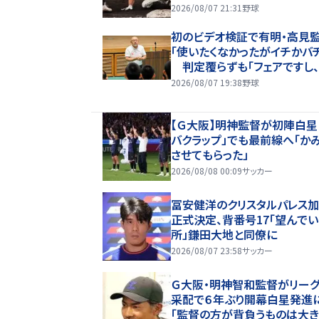
甲子園】
2026/08/07 21:31
野球
初のビデオ検証で有明・高見
「使いたくなかったがイチかバ
判定覆らずも「フェアですし
もやすることなく次にいける」
2026/08/07 19:38
野球
【Ｇ大阪】明神監督が初陣白星
バクラップ」でも最前線へ「か
させてもらった」
2026/08/08 00:09
サッカー
冨安健洋のクリスタルパレス
正式決定、背番号17「望んで
所」鎌田大地と同僚に
2026/08/07 23:58
サッカー
Ｇ大阪・明神智和監督がリー
采配で６年ぶり開幕白星発進
「監督の方が背負うものは大き