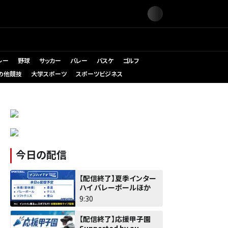
レー
野球
サッカー
バレー
バスケ
ゴルフ
の他競技
大学スポーツ
スポーツビジネス
今日の配信
【配信終了】夏季インター
ハイ バレーボールほか
9:30
【配信終了】応援甲子園
Supported by au