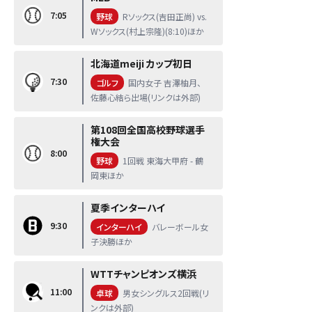
7:05
野球
Rソックス(吉田正尚) vs.
Wソックス(村上宗隆)(8:10)ほか
北海道meiji カップ初日
7:30
ゴルフ
国内女子 吉澤柚月、
佐藤心結ら出場(リンクは外部)
第108回全国高校野球選手
権大会
8:00
野球
1回戦 東海大甲府 - 鶴
岡東ほか
夏季インターハイ
9:30
インターハイ
バレーボール女
子決勝ほか
WTTチャンピオンズ横浜
11:00
卓球
男女シングルス2回戦(リ
ンクは外部)