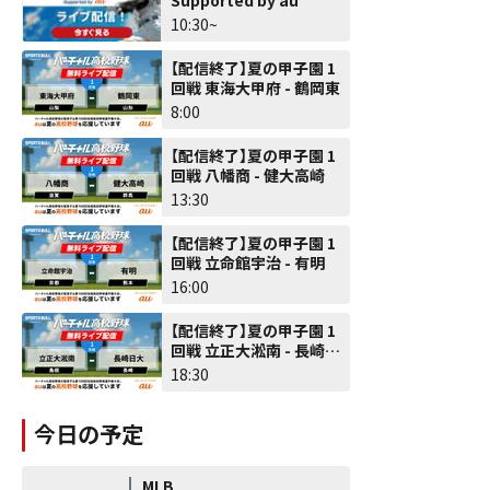
10:30~
【配信終了】夏の甲子園 1
回戦 東海大甲府 - 鶴岡東
8:00
【配信終了】夏の甲子園 1
回戦 八幡商 - 健大高崎
13:30
【配信終了】夏の甲子園 1
回戦 立命館宇治 - 有明
16:00
【配信終了】夏の甲子園 1
回戦 立正大淞南 - 長崎日
大
18:30
今日の予定
MLB