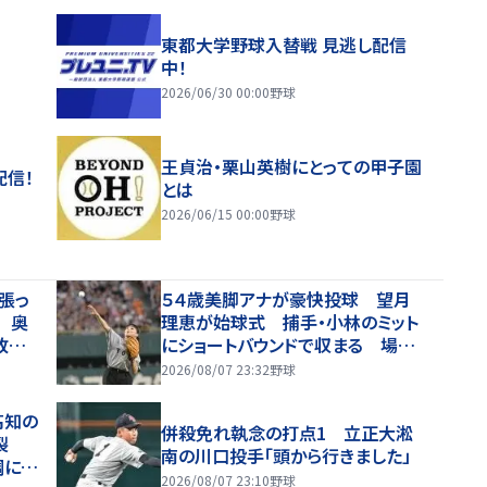
東都大学野球入替戦 見逃し配信
中！
2026/06/30 00:00
野球
王貞治・栗山英樹にとっての甲子園
配信！
とは
2026/06/15 00:00
野球
張っ
５４歳美脚アナが豪快投球 望月
 奥
理恵が始球式 捕手・小林のミット
敗スト
にショートバウンドで収まる 場内
！」
歓声
2026/08/07 23:32
野球
高知の
併殺免れ執念の打点1 立正大淞
く裂
南の川口投手「頭から行きました」
調に太
2026/08/07 23:10
野球