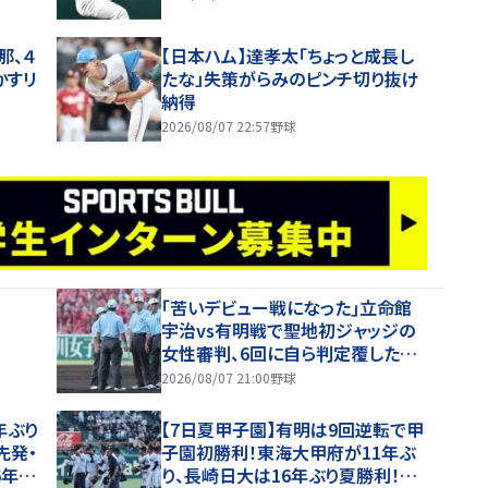
那、４
【日本ハム】達孝太「ちょっと成長し
かすリ
たな」失策がらみのピンチ切り抜け
納得
2026/08/07 22:57
野球
｢苦いデビュー戦になった｣立命館
宇治vs有明戦で聖地初ジャッジの
女性審判、6回に自ら判定覆したプ
レーを謝罪【26年夏甲子園】
2026/08/07 21:00
野球
年ぶり
【7日夏甲子園】有明は9回逆転で甲
先発・
子園初勝利！東海大甲府が11年ぶ
6年夏
り、長崎日大は16年ぶり夏勝利！健