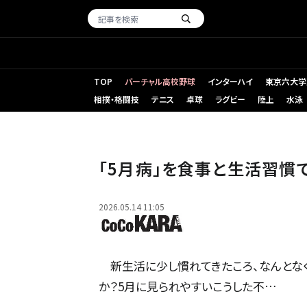
TOP
バーチャル高校野球
インターハイ
東京六大学
相撲・格闘技
テニス
卓球
ラグビー
陸上
水泳
「5月病」を食事と生活習慣
2026.05.14 11:05
新生活に少し慣れてきたころ、なんとなく
か？5月に見られやすいこうした不…