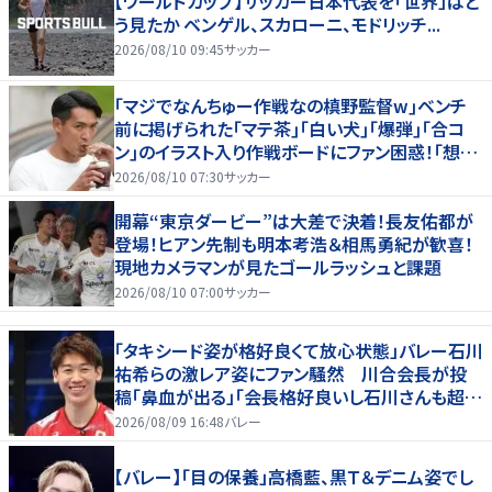
【ワールドカップ】サッカー日本代表を「世界」はど
う見たか ベンゲル、スカローニ、モドリッチ...
2026/08/10 09:45
サッカー
｢マジでなんちゅー作戦なの槙野監督w｣ベンチ
前に掲げられた｢マテ茶｣｢白い犬｣｢爆弾｣｢合コ
ン｣のイラスト入り作戦ボードにファン困惑！｢想像
よりデカくて吹いた｣
2026/08/10 07:30
サッカー
開幕“東京ダービー”は大差で決着！長友佑都が
登場！ヒアン先制も明本考浩＆相馬勇紀が歓喜！
現地カメラマンが見たゴールラッシュと課題
2026/08/10 07:00
サッカー
「タキシード姿が格好良くて放心状態」バレー石川
祐希らの激レア姿にファン騒然 川合会長が投
稿「鼻血が出る」「会長格好良いし石川さんも超格
好いい」
2026/08/09 16:48
バレー
【バレー】「目の保養」高橋藍、黒Ｔ＆デニム姿でし