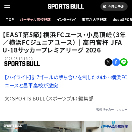
今日の予定
TOP
バーチャル高校野球
インターハイ
東京六大学野球
dodaSPO
（新しいタブ
【EAST第5節】横浜FCユース・小島頂嵯（3年
／横浜FCジュニアユース）｜高円宮杯 JFA
U-18サッカープレミアリーグ 2026
2026.05.13 18:00
【ハイライト】計7ゴールの撃ち合いを制したのは…横浜FC
ユースと昌平高校が激突
文：SPORTS BULL（スポーツブル）編集部
高校サッカー
サッカー