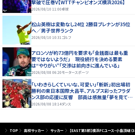
撃破で圧巻V【WTTチャンピオンズ横浜2026】
2026/08/10 11:00
卓球
松山英樹は変動なし24位 2勝目ブレナンが35位
へ／男子世界ランク
2026/08/10 10:31
ゴルフ
アロンソが約73億円を要求も「金銭面は最も重
要ではないようだ」 現役続行を決める要素
は“やりがい”「交渉は前向きに進んでいる」
2026/08/08 06:20
モータースポーツ
「いわきらしくていいな、可愛い」「斬新」初出場初
勝利の東日本国際大昌平、アルプス彩ったフラダ
ンス部の応援に反響 部員は感無量「夢を見てい
るよう」
2026/08/08 18:14
ダンス
TOP
高校サッカー
サッカー
【EAST第5節】横浜FCユース・小島頂嵯（3