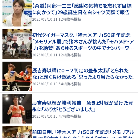
【柔道】阿部一二三「感謝の気持ちを忘れず目標
に向かって」29歳誕生日を白シャツ笑顔で報告
2026/08/10 11:12
相撲格闘技
初代タイガーマスク、「猪木×アリ」５０周年記念
「メモリアル展」で猪木さんが挑んだ「モハメド・ア
リ」を絶賛「あらゆるスポーツの中でナンバーワン
の存在」
2026/08/10 11:12
相撲格闘技
辰吉寿以輝に０－２判定の豊永太我「とられた
な」と潔く負け認める「思ったより当たらなかった」
2026/08/10 10:54
相撲格闘技
辰吉寿以輝が勝利報告 急きょ対戦が受けた豊
永に「ありがとうございました」
2026/08/10 10:47
相撲格闘技
前田日明、「猪木×アリ」５０周年記念「メモリアル