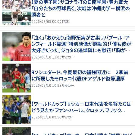
【夏の甲子園】サヨナラ打の日南学園・豊丸蒼大
「自分たちの野球貫く」次戦は沖縄尚学－横浜の
勝者と
2026/08/05 00:00
野球
｢泣く｣｢おかえり｣南野拓実が古巣リバプール“ア
ンフィールド帰還”特別映像が感動的！｢僕も彼が
大好きだった｣ジョタの追悼碑にも献花！｢胸が熱
くなります…｣
2026/08/10 11:05
サッカー
Rソシエダード、今夏最初の補強間近に ２季前
に所属したモロッコ代表DFアゲルド復帰濃厚
2026/08/10 10:23
サッカー
【ワールドカップ】サッカー日本代表を名将たちは
どう見たか ファン・ハール、クロップ、フリック...
2026/08/10 09:50
サッカー