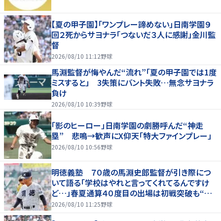
【夏の甲子園】「ワンプレー諦めない」日南学園９
回２死からサヨナラ「つないだ３人に感謝」金川監
督
2026/08/10 11:12
野球
馬淵監督が悔やんだ“流れ”「夏の甲子園では1度
ミスすると」 3失策にバント失敗…無念サヨナラ
負け
2026/08/10 10:39
野球
「影のヒーロー」日南学園の劇勝呼んだ“神走
塁” 悲鳴→歓声にX仰天「特大ファインプレー」
2026/08/10 10:56
野球
明徳義塾 ７０歳の馬淵史郎監督が引き際につ
いて語る「学校はやれと言ってくれてるんですけ
ど…」春夏通算４０度目の出場は初戦突破も“馬
淵節”炸裂
2026/08/10 11:25
野球