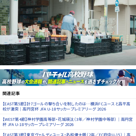
関連記事
【EAST第5節】計7ゴールの撃ち合いを制したのは…横浜FCユースと昌平高
校が激突｜高円宮杯 JFA U-18サッカープレミアリーグ 2026
【WEST第4節】神村学園高等部・花城瑛汰（3年／神村学園中等部）｜高円宮
杯 JFA U-18サッカープレミアリーグ 2026
【EAST第3節】東京ヴェルディユース・名和優太朗（2年／FC府中U-15）｜高