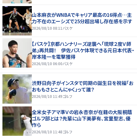
山本麻衣がWNBAでキャリア最高の16得点…主
力不在のエーシズで25分超出場し存在感を示す
2026/08/10 08:11
バスケ
【バスケ】京都ハンナリーズ逆襲へ「琉球２度Ｖ師
弟」再共闘！ 伊佐バスケ体現できる元日本代表・
岸本隆一を電撃獲得
2026/08/10 06:00
バスケ
渋野日向子がインスタで同期の誕生日を祝福「お
おももさとこんにゃく」って誰？
2026/08/10 11:49
ゴルフ
全米女子アマ準Ｖの岩永杏奈が在籍の大阪桐蔭
ゴルフ部とは？先輩に山下美夢有、宮里聖志、優
作ら
2026/08/10 11:48
ゴルフ