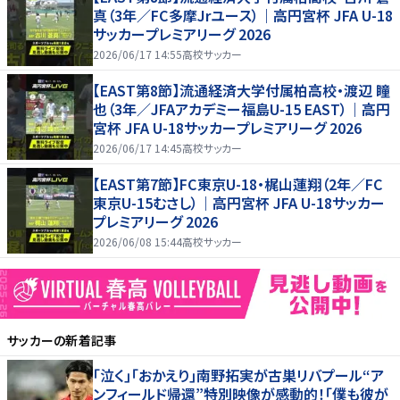
真（3年／FC多摩Jrユース）｜高円宮杯 JFA U-18
サッカープレミアリーグ 2026
2026/06/17 14:55
高校サッカー
【EAST第8節】流通経済大学付属柏高校・渡辺 瞳
也（3年／JFAアカデミー福島U-15 EAST）｜高円
宮杯 JFA U-18サッカープレミアリーグ 2026
2026/06/17 14:45
高校サッカー
【EAST第7節】FC東京U-18・梶山蓮翔（2年／FC
東京U-15むさし）｜高円宮杯 JFA U-18サッカー
プレミアリーグ 2026
2026/06/08 15:44
高校サッカー
サッカー
の新着記事
｢泣く｣｢おかえり｣南野拓実が古巣リバプール“ア
ンフィールド帰還”特別映像が感動的！｢僕も彼が