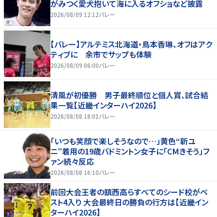
がみつく愛犬抱いて海に入るオフショなど披露
2026/08/09 12:12
バレー
【バレー】アルテミス北海道・鳥本香琳、オフはアク
ティブに 余市でサップも体験
2026/08/09 06:00
バレー
清風が初優勝 男子最終順位と個人賞、試合結
果一覧【近畿インターハイ2026】
2026/08/08 18:01
バレー
「いつも笑顔で楽しそうなので…」黄色“新ユ
ニ”着用の19歳バドミントン女子に「CMきそう」フ
ァン続々反応
2026/08/08 16:10
バレー
前回大会王者の鎮西高らすべてのシード校がベ
スト4入り 大会最終日の勝負の行方は【近畿イン
ターハイ2026】