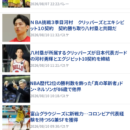
2026/08/07 22:22
バレー
ＮＢＡ挑戦３季目河村 クリッパーズとエキシビ
ット１０契約 契約勝ち取り八村塁と共闘だ
2026/08/10 11:32
バスケ
八村塁が所属するクリッパーズが日本代表ガード
の河村勇輝とエグジビット10契約を締結
2026/08/10 11:21
バスケ
NBA歴代2位の勝利数を飾った「真の革新者」ド
ン・ネルソンが86歳で他界
2026/08/10 10:18
バスケ
富山グラウジーズに新戦力…コロンビア代表経
験を持つSG兼SFを獲得
2026/08/10 09:30
バスケ