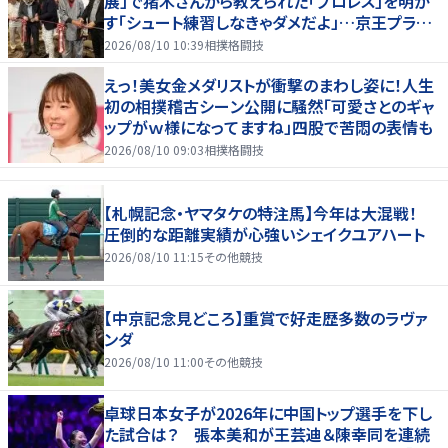
展」で猪木さんから教えられた「プロレス」を明か
す「シュート練習しなきゃダメだよ」…京王プラザ
ホテルで３１日まで
2026/08/10 10:39
相撲格闘技
えっ！美女金メダリストが衝撃のまわし姿に！人生
初の相撲稽古シーン公開に騒然「可愛さとのギャ
ップがｗ様になってますね」四股で苦悶の表情も
2026/08/10 09:03
相撲格闘技
【札幌記念・ヤマタケの特注馬】今年は大混戦！
圧倒的な距離実績が心強いシェイクユアハート
2026/08/10 11:15
その他競技
【中京記念見どころ】重賞で好走歴多数のラヴァ
ンダ
2026/08/10 11:00
その他競技
卓球日本女子が2026年に中国トップ選手を下し
た試合は？ 張本美和が王芸迪＆陳幸同を連続