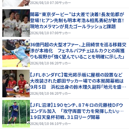
よりデカくて吹いた｣
2026/08/10 07:30
サッカー
開幕“東京ダービー”は大差で決着！長友佑都が
登場！ヒアン先制も明本考浩＆相馬勇紀が歓喜！
現地カメラマンが見たゴールラッシュと課題
2026/08/10 07:00
サッカー
36億円超の大型オファー、上田綺世を巡る移籍交
渉が本格化 フェネルバフチェはルカクとの両獲
りも視野か「強く望んでいることを明確に示した」
2026/08/10 06:20
サッカー
【ＪＦＬホンダＦＣ】電光掲示板に屋根の設置など
大改装された都田サッカー場での本拠開幕戦は
９月５日 浜松出身の鈴木理久副将「地元を盛り
上げたい」
2026/08/10 06:20
サッカー
【ＪＦＬ沼津】１９０センチ、８７キロの元藤枝ＤＦウ
エンデル加入 「攻守両面で力を発揮したい」…
１９日天皇杯初戦、３１日リーグ開幕
2026/08/10 06:10
サッカー