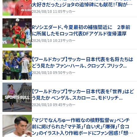
大好きだった｣ジョタの追悼碑にも献花！｢胸が熱
くなります…｣
2026/08/10 11:05
サッカー
Rソシエダード、今夏最初の補強間近に ２季前
に所属したモロッコ代表DFアゲルド復帰濃厚
2026/08/10 10:23
サッカー
【ワールドカップ】サッカー日本代表を名将たちは
どう見たか ファン・ハール、クロップ、フリック...
2026/08/10 09:50
サッカー
【ワールドカップ】サッカー日本代表を「世界」はど
う見たか ベンゲル、スカローニ、モドリッチ...
2026/08/10 09:45
サッカー
｢マジでなんちゅー作戦なの槙野監督w｣ベンチ
前に掲げられた｢マテ茶｣｢白い犬｣｢爆弾｣｢合コ
ン｣のイラスト入り作戦ボードにファン困惑！｢想像