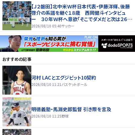
【Ｊ２磐田】北中米Ｗ杯日本代表・伊藤洋輝、後藤
啓介の系譜を継ぐ１８歳 西岡健斗インタビュ
ー ３０年Ｗ杯へ意欲「そこでダメだと次は２６
歳」
2026/08/10 05:40
サッカー
おすすめの記事
河村 LACとエグジビット10契約
2026/08/10 11:21
バスケットボール
明徳義塾・馬淵史郎監督 引き際を言及
2026/08/10 11:25
野球