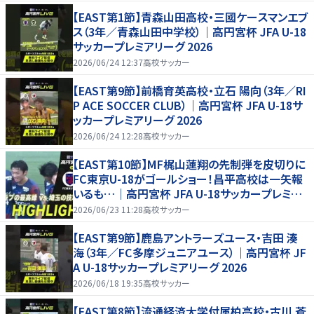
【EAST第1節】青森山田高校・三國ケースマンエブ
ス（3年／青森山田中学校）｜高円宮杯 JFA U-18
サッカープレミアリーグ 2026
2026/06/24 12:37
高校サッカー
【EAST第9節】前橋育英高校・立石 陽向（3年／RI
P ACE SOCCER CLUB）｜高円宮杯 JFA U-18サ
ッカープレミアリーグ 2026
2026/06/24 12:28
高校サッカー
【EAST第10節】MF梶山蓮翔の先制弾を皮切りに
FC東京U-18がゴールショー！昌平高校は一矢報
いるも…｜高円宮杯 JFA U-18サッカープレミア
リーグ 2026
2026/06/23 11:28
高校サッカー
【EAST第9節】鹿島アントラーズユース・吉田 湊
海（3年／FC多摩ジュニアユース）｜高円宮杯 JF
A U-18サッカープレミアリーグ 2026
2026/06/18 19:35
高校サッカー
【EAST第8節】流通経済大学付属柏高校・古川 蒼