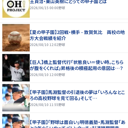
王貞治・栗山英樹にとっての甲子園とは
2026/06/15 00:00
野球
【夏の甲子園】2回戦・横手 - 敦賀気比 両校の地
方大会戦績を紹介
2026/08/10 12:02
野球
【巨人】橋上監督代行「状態良い＝使い時。こちら
が腹をくくれば」昇格後の積極起用の意図は…？
2026/08/10 12:00
野球
【甲子園】馬淵監督の引退後の夢は「いろんなとこ
ろの高校野球を見て回る」そして…
2026/08/10 11:55
野球
【甲子園】「野球は面白い」明徳義塾・馬淵監督「あ
と２年ぐらいやってバトンタッチ」引退時期明言