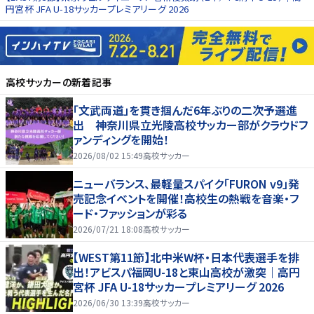
円宮杯 JFA U-18サッカープレミアリーグ 2026
高校サッカー
の新着記事
「文武両道」を貫き掴んだ6年ぶりの二次予選進
出 神奈川県立光陵高校サッカー部がクラウドフ
ァンディングを開始！
2026/08/02 15:49
高校サッカー
ニューバランス、最軽量スパイク「FURON v9」発
売記念イベントを開催！高校生の熱戦を音楽・フ
ード・ファッションが彩る
2026/07/21 18:08
高校サッカー
【WEST第11節】北中米W杯・日本代表選手を排
出！アビスパ福岡U-18と東山高校が激突｜高円
宮杯 JFA U-18サッカープレミアリーグ 2026
2026/06/30 13:39
高校サッカー