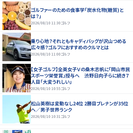
ゴルファーのための食事学「炭水化物(糖質)と
は？」
2026/08/10 11:30
ゴルフ
乗り心地？それともキャディバッグが沢山つめる
広々感？ゴルフにおすすめのクルマとは
2026/08/10 11:00
ゴルフ
【女子ゴルフ】全英女子Ｖの桑木志帆に「岡山市民
スポーツ栄誉賞」授与へ 渋野日向子らに続き７
人目「大変うれしい」
2026/08/10 10:55
ゴルフ
松山英樹は変動なし24位 2勝目ブレナンが35位
へ／男子世界ランク
2026/08/10 10:31
ゴルフ