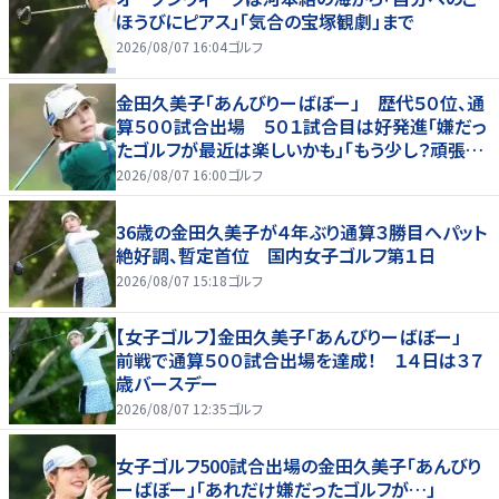
ほうびにピアス」「気合の宝塚観劇」まで
2026/08/07 16:04
ゴルフ
金田久美子「あんびりーばぼー」 歴代５０位、通
算５００試合出場 ５０１試合目は好発進「嫌だっ
たゴルフが最近は楽しいかも」「もう少し？頑張り
たいな」
2026/08/07 16:00
ゴルフ
36歳の金田久美子が４年ぶり通算３勝目へパット
絶好調、暫定首位 国内女子ゴルフ第１日
2026/08/07 15:18
ゴルフ
【女子ゴルフ】金田久美子「あんびりーばぼー」
前戦で通算５００試合出場を達成！ １４日は３７
歳バースデー
2026/08/07 12:35
ゴルフ
女子ゴルフ500試合出場の金田久美子「あんびり
ーばぼー」「あれだけ嫌だったゴルフが…」