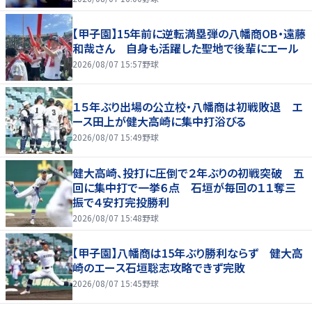
【甲子園】15年前に逆転満塁弾の八幡商OB・遠藤
和哉さん 自身も活躍した聖地で後輩にエール
2026/08/07 15:57
野球
１５年ぶり出場の公立校・八幡商は初戦敗退 エ
ース田上が健大高崎に集中打浴びる
2026/08/07 15:49
野球
健大高崎、投打に圧倒で２年ぶりの初戦突破 五
回に集中打で一挙６点 石垣が毎回の１１奪三
振で４安打完投勝利
2026/08/07 15:48
野球
【甲子園】八幡商は15年ぶり勝利ならず 健大高
崎のエース石垣聡志攻略できず完敗
2026/08/07 15:45
野球