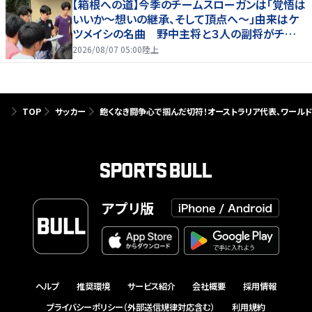
【箱根への道】今季のチームスローガンは「覚悟は
いいか～想いの継承、そして頂点へ～」由来はケ
ツメイシの名曲 野中主将と３人の副将がチーム
を引っ張る…夏合宿特集第１弾、国学院大
2026/08/07 05:00
陸上
TOP
サッカー
飽くなき闘争心で掴んだ切符！オーストラリア代表、ワールド
アプリ版
ヘルプ
推奨環境
サービス紹介
会社概要
採用情報
プライバシーポリシー（外部送信規律対応含む）
利用規約