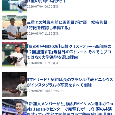
終盤の打線つながらず
2026/07/04 00:00
野球
三重との対戦を前に両監督が対談 松宗監督
「特徴を確認し準備する」
2026/08/07 11:15
野球
【夏の甲子園2026】聖隷クリストファー・高部陸の
「２回加速する」規格外のストレート それでもプロ
ではなく大学進学を選ぶ理由
2026/08/07 11:10
野球
Rマドリードと契約延長のブラジル代表ビニシウス
がインスタグラムの写真をすべて削除
2026/08/07 15:13
サッカー
｢新加入メンバーかと｣横浜FMイケメン選手がTra
vis Japanのセンターで完璧TJポーズ！ 涙の共演
を越えて…笑顔の開幕戦コラボ動画が話題沸騰！