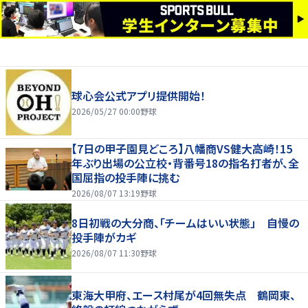
球心会公式アプリ提供開始！
2026/05/27 00:00
野球
【7日の甲子園見どころ】八幡商VS健大高崎！15
年ぶり出場の公立校・背番号18の指名打者が、全
国屈指の投手陣に挑む
2026/08/07 13:19
野球
8日初戦の大分商、「チームはいい状態」 自慢の
投手陣がカギ
2026/08/07 11:30
野球
東海大甲府、エース村尾が4回無失点 鶴岡東、