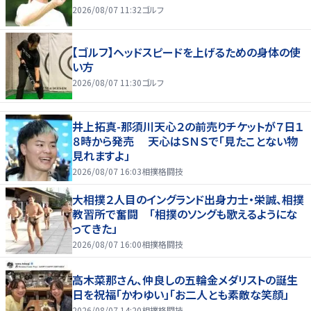
2026/08/07 11:32
ゴルフ
【ゴルフ】ヘッドスピードを上げるための身体の使
い方
2026/08/07 11:30
ゴルフ
井上拓真-那須川天心２の前売りチケットが７日１
８時から発売 天心はＳＮＳで「見たことない物
見れますよ」
2026/08/07 16:03
相撲格闘技
大相撲２人目のイングランド出身力士・栄誠、相撲
教習所で奮闘 「相撲のソングも歌えるようにな
ってきた」
2026/08/07 16:00
相撲格闘技
高木菜那さん、仲良しの五輪金メダリストの誕生
日を祝福「かわゆい」「お二人とも素敵な笑顔」
2026/08/07 14:20
相撲格闘技