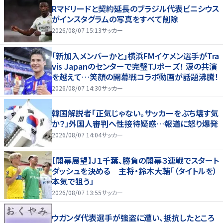
Rマドリードと契約延長のブラジル代表ビニシウス
がインスタグラムの写真をすべて削除
2026/08/07 15:13
サッカー
｢新加入メンバーかと｣横浜FMイケメン選手がTra
vis Japanのセンターで完璧TJポーズ！ 涙の共演
を越えて…笑顔の開幕戦コラボ動画が話題沸騰！
2026/08/07 14:30
サッカー
韓国解説者「正気じゃない。サッカーをぶち壊す気
か？」外国人審判へ性接待疑惑…報道に怒り爆発
2026/08/07 14:04
サッカー
【開幕展望】Ｊ１千葉、勝負の開幕３連戦でスタート
ダッシュを決める 主将・鈴木大輔「（タイトルを）
本気で狙う」
2026/08/07 13:55
サッカー
ウガンダ代表選手が強盗に遭い、抵抗したところ