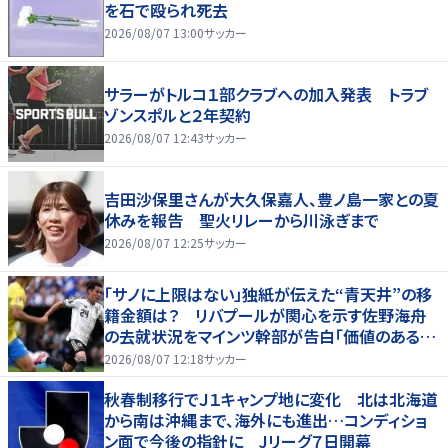
を石で殴られ死去
2026/08/07 13:00
サッカー
サラーがトルコ１部クラブへの加入発表 トラブ
ゾンスポルと２年契約
2026/08/07 12:43
サッカー
吉田沙保里さんが大久保嘉人、豊ノ島一家との夏
休みを報告 聖火リレーから川泳ぎまで
2026/08/07 12:25
サッカー
「サノに上限はない」独紙が伝えた“青天井”の移
籍金額は？ リバプールが関心を示す佐野海舟
の去就状況をマインツ幹部が告白「価値のあるも
のになる」
2026/08/07 12:18
サッカー
秋春制移行でＪ１キャンプ地に変化 北は北海道
から南は沖縄まで、海外にも進出…コンディショ
ン面で今後の指針に Jリーグ７日開幕