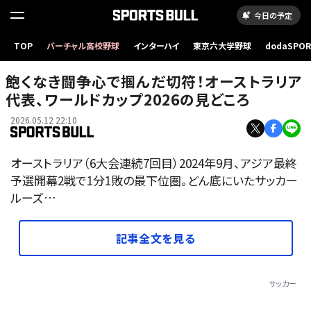
今日の予定
TOP
バーチャル高校野球
インターハイ
東京六大学野球
dodaSPO
（新しいタブ
飽くなき闘争心で掴んだ切符！オーストラリア
代表、ワールドカップ2026の見どころ
2026.05.12 22:10
オーストラリア（6大会連続7回目）2024年9月、アジア最終
予選開幕2戦で1分1敗の最下位圏。どん底にいたサッカー
ルーズ…
記事全文を見る
サッカー