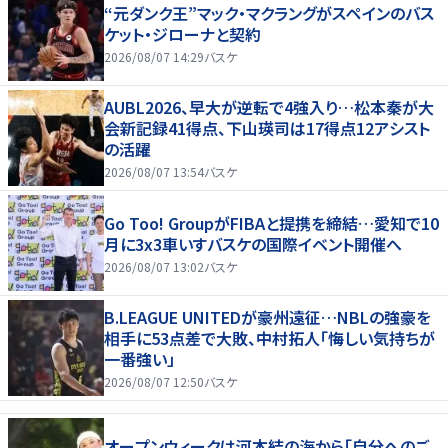
“元ダンク王”マック・マクラングがスペインのバス
ケット・ジローナと契約
2026/08/07 14:29
バスケ
AUBL2026、早大が逆転で4強入り…松本秦が大
会新記録41得点、下山瑛司は17得点12アシスト
の活躍
2026/08/07 13:54
バスケ
Go Too! GroupがFIBAと提携を締結…愛知で10
月に3x3車いすバスケの国際イベント開催へ
2026/08/07 13:02
バスケ
B.LEAGUE UNITEDが豪州遠征…NBLの強豪を
相手に53点差で大敗、中村拓人「悔しい気持ちが
一番強い」
2026/08/07 12:50
バスケ
オープンウィークは河本結の海から「自分へのご