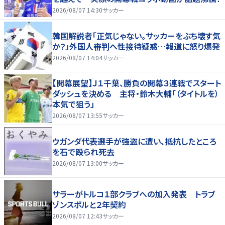
2026/08/07 14:30
サッカー
韓国解説者「正気じゃない。サッカーをぶち壊す気
か？」外国人審判へ性接待疑惑…報道に怒り爆発
2026/08/07 14:04
サッカー
【開幕展望】Ｊ１千葉、勝負の開幕３連戦でスタート
ダッシュを決める 主将・鈴木大輔「（タイトルを）
本気で狙う」
2026/08/07 13:55
サッカー
ウガンダ代表選手が強盗に遭い、抵抗したところ
を石で殴られ死去
2026/08/07 13:00
サッカー
サラーがトルコ１部クラブへの加入発表 トラブ
ゾンスポルと２年契約
2026/08/07 12:43
サッカー