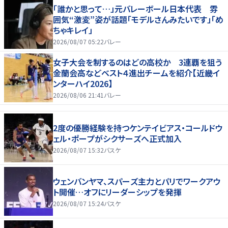
「誰かと思って…」元バレーボール日本代表 雰
囲気“激変”姿が話題「モデルさんみたいです」「め
ちゃキレイ」
2026/08/07 05:22
バレー
女子大会を制するのはどの高校か 3連覇を狙う
金蘭会高などベスト４進出チームを紹介【近畿イ
ンターハイ2026】
2026/08/06 21:41
バレー
2度の優勝経験を持つケンテイビアス・コールドウ
ェル・ポープがシクサーズへ正式加入
2026/08/07 15:32
バスケ
ウェンバンヤマ、スパーズ主力とパリでワークアウ
ト開催…オフにリーダーシップを発揮
2026/08/07 15:24
バスケ