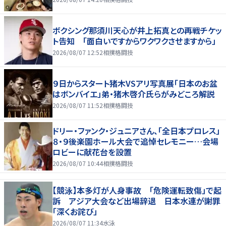
ボクシング那須川天心が井上拓真との再戦チケッ
ト告知 「面白いですからワクワクさせますから」
2026/08/07 12:52
相撲格闘技
９日からスタート猪木VSアリ写真展「日本のお盆
はボンバイエ」弟・猪木啓介氏らがみどころ解説
2026/08/07 11:52
相撲格闘技
ドリー・ファンク・ジュニアさん、「全日本プロレス」
８・９後楽園ホール大会で追悼セレモニー…会場
ロビーに献花台を設置
2026/08/07 10:44
相撲格闘技
【競泳】本多灯が人身事故 「危険運転致傷」で起
訴 アジア大会など出場辞退 日本水連が謝罪
「深くお詫び」
2026/08/07 11:34
水泳