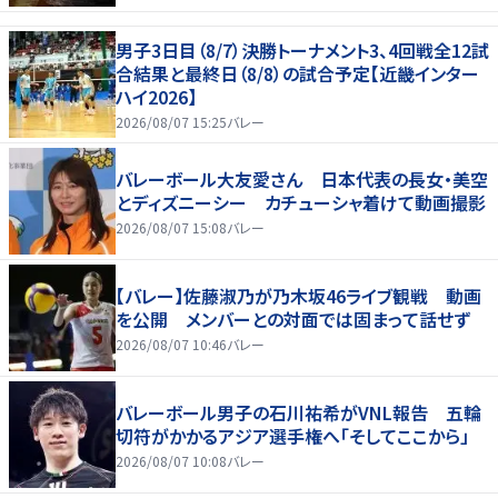
男子3日目（8/7）決勝トーナメント3、4回戦全12試
合結果と最終日（8/8）の試合予定【近畿インター
ハイ2026】
2026/08/07 15:25
バレー
バレーボール大友愛さん 日本代表の長女・美空
とディズニーシー カチューシャ着けて動画撮影
2026/08/07 15:08
バレー
【バレー】佐藤淑乃が乃木坂46ライブ観戦 動画
を公開 メンバーとの対面では固まって話せず
2026/08/07 10:46
バレー
バレーボール男子の石川祐希がVNL報告 五輪
切符がかかるアジア選手権へ「そしてここから」
2026/08/07 10:08
バレー