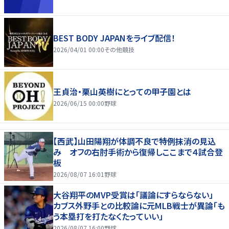
BEST BODY JAPANをライブ配信！
2026/04/01 00:00
その他競技
王貞治・栗山英樹にとっての甲子園とは
2026/06/15 00:00
野球
【西武】山田陽翔が体調不良で特例抹消の見込
み オフの右肘手術から復帰しここまで４試合登
板
2026/08/07 16:01
野球
大谷翔平のMVP受賞は「議論にすらならない」
カブス外野手との比較論に元MLB戦士が異論「も
う本塁打を打たなくたっていい」
2026/08/07 16:00
野球