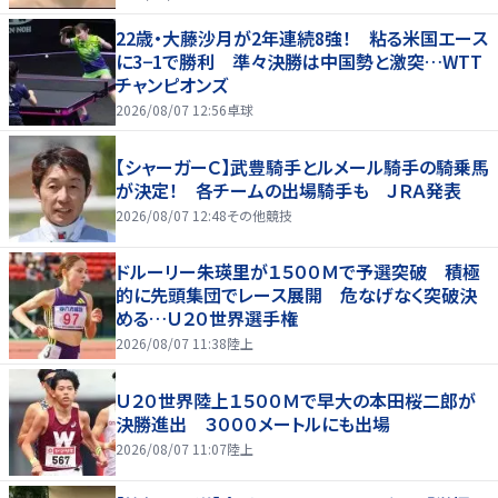
22歳・大藤沙月が2年連続8強！ 粘る米国エース
に3−1で勝利 準々決勝は中国勢と激突…WTT
チャンピオンズ
2026/08/07 12:56
卓球
【シャーガーＣ】武豊騎手とルメール騎手の騎乗馬
が決定！ 各チームの出場騎手も ＪＲＡ発表
2026/08/07 12:48
その他競技
ドルーリー朱瑛里が１５００Ｍで予選突破 積極
的に先頭集団でレース展開 危なげなく突破決
める…Ｕ２０世界選手権
2026/08/07 11:38
陸上
Ｕ２０世界陸上１５００Ｍで早大の本田桜二郎が
決勝進出 ３０００メートルにも出場
2026/08/07 11:07
陸上