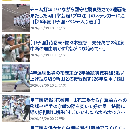
チーム打率.197ながら堅守と勝負強さで3連覇を
果たした岡山学芸館！プロ注目のスラッガーに注
目【26年夏甲子園・ベンチ入り選手】
2026/08/09 10:30
野球
【甲子園】花巻東・佐々木監督 先発萬谷の治療
中断の理由明かす「指がつり始めて…」
2026/08/09 11:19
野球
4年連続出場の花巻東が2年連続初戦突破！追い
上げ振り切り新田との接戦制す【26年夏甲子園】
2026/08/09 10:27
野球
甲子園騒然！花巻東 １死三塁から右翼前方への
飛球→相手の守備の隙を突いて好走塁 快勝に
導く好判断に解説「すごいですよ。なかなかできな
いプレー」
2026/06/20 00:00
野球
甲子園を沸かせた白樺学園の「超絶アライバプレ