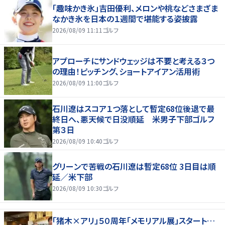
「趣味かき氷」吉田優利、メロンや桃などさまざま
なかき氷を日本の１週間で堪能する姿披露
2026/08/09 11:11
ゴルフ
アプローチにサンドウェッジは不要と考える３つ
の理由！ピッチング、ショートアイアン活用術
2026/08/09 11:00
ゴルフ
石川遼はスコア１つ落として暫定68位後退で最
終日へ、悪天候で日没順延 米男子下部ゴルフ
第３日
2026/08/09 10:40
ゴルフ
グリーンで苦戦の石川遼は暫定68位 3日目は順
延／米下部
2026/08/09 10:30
ゴルフ
「猪木×アリ」５０周年「メモリアル展」スタート…