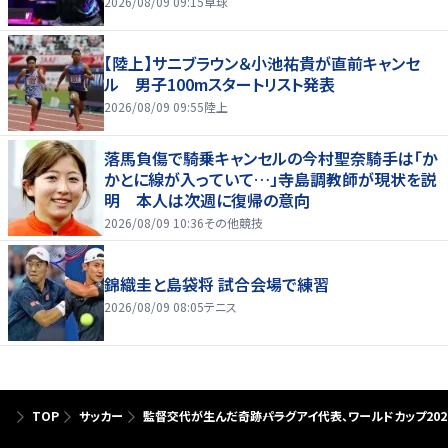
2026/08/09 09:15
卓球
【陸上】サニブラウン＆小池祐貴が直前キャンセ
ル 男子100mスタートリスト発表
2026/08/09 09:55
陸上
落馬負傷で騎乗キャンセルの今村聖奈騎手は「か
かとに線が入っていて…」寺島調教師が現状を説
明 本人は次週に復帰の意向
2026/08/09 10:36
その他競技
錦織圭と島袋将 試合会場で練習
2026/08/09 08:05
テニス
TOP
サッカー
監督交代が生んだ奇跡――パラグアイ代表、ワールドカップ202