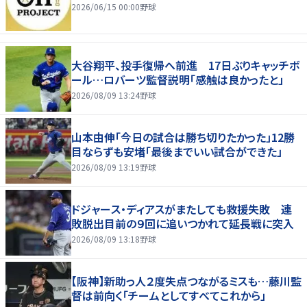
2026/06/15 00:00
野球
大谷翔平、投手復帰へ前進 17日ぶりキャッチボ
ール…ロバーツ監督説明「感触は良かったと」
2026/08/09 13:24
野球
山本由伸「今日の試合は勝ち切りたかった」12勝
目ならずも安堵「最後までいい試合ができた」
2026/08/09 13:19
野球
ドジャース・ディアスがまたしても救援失敗 連
敗脱出目前の９回に追いつかれて延長戦に突入
2026/08/09 13:18
野球
【阪神】新助っ人２度失点つながるミスも…藤川監
督は前向く「チームとしてすべてこれから」