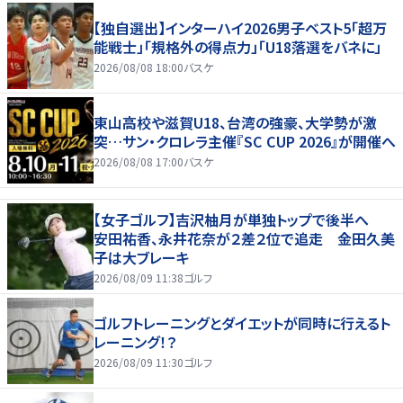
【独自選出】インターハイ2026男子ベスト5「超万
能戦士」「規格外の得点力」「U18落選をバネに」
2026/08/08 18:00
バスケ
東山高校や滋賀U18、台湾の強豪、大学勢が激
突…サン・クロレラ主催『SC CUP 2026』が開催へ
2026/08/08 17:00
バスケ
【女子ゴルフ】吉沢柚月が単独トップで後半へ
安田祐香、永井花奈が２差２位で追走 金田久美
子は大ブレーキ
2026/08/09 11:38
ゴルフ
ゴルフトレーニングとダイエットが同時に行えるト
レーニング！？
2026/08/09 11:30
ゴルフ