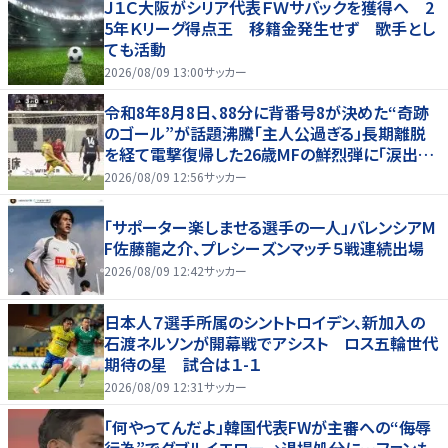
Ｊ１Ｃ大阪がシリア代表ＦＷサバックを獲得へ 2
5年Ｋリーグ得点王 移籍金発生せず 歌手とし
ても活動
2026/08/09 13:00
サッカー
令和8年8月8日、88分に背番号8が決めた“奇跡
のゴール”が話題沸騰「主人公過ぎる」長期離脱
を経て電撃復帰した26歳MFの鮮烈弾に「涙出て
きた」
2026/08/09 12:56
サッカー
「サポーター楽しませる選手の一人」バレンシアM
F佐藤龍之介、プレシーズンマッチ５戦連続出場
2026/08/09 12:42
サッカー
日本人７選手所属のシントトロイデン、新加入の
石渡ネルソンが開幕戦でアシスト ロス五輪世代
期待の星 試合は１-１
2026/08/09 12:31
サッカー
「何やってんだよ」韓国代表FWが主審への“侮辱
行為”でダブルイエロー→退場処分に…ファンも