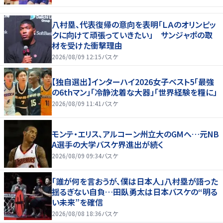
八村塁、代表復帰の意向を表明「ＬＡのオリンピッ
クに向けて頑張っていきたい」 サンジャポの取
材を受けた衝撃理由
2026/08/09 12:15
バスケ
【独自選出】インターハイ2026女子ベスト5「最強
の6thマン」「冷静沈着な大器」「世界経験を糧に」
2026/08/09 11:41
バスケ
モンテ・エリス、アルコーン州立大のGMへ…元NB
A選手の大学バスケ界進出が続く
2026/08/09 09:34
バスケ
「誰が何を言おうが、僕は日本人」八村塁が語った
揺るぎない自負…田臥勇太は日本バスケの“明る
い未来”を確信
2026/08/08 18:36
バスケ