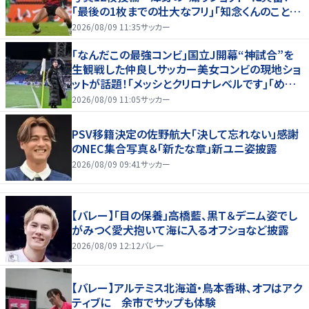
｢最後の1枚までの壮大なフリ｣｢知念くんのことど
んだけ好きなんよｗ｣
2026/08/09 11:35
サッカー
｢なんだこの最強コンビ｣国立J開幕“神試合”を
生観戦した仲良しサッカー美女コンビの現地ショ
ットが話題！｢メッシとクリロナレベルです｣｢めちゃ
くちゃ可愛い｣
2026/08/09 11:05
サッカー
PSV移籍決定の佐野航大「決して忘れない」感謝
のNEC集合写真＆「新たな章」新ユニ姿披露
2026/08/09 09:41
サッカー
【バレー】「目の保養」高橋藍、黒Ｔ＆デニム姿でし
がみつく愛犬抱いて海に入るオフショなど披露
2026/08/09 12:12
バレー
【バレー】アルテミス北海道・鳥本香琳、オフはアク
ティブに 余市でサップも体験