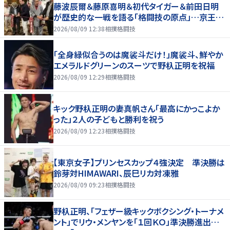
藤波辰爾＆藤原喜明＆初代タイガー＆前田日明
が歴史的な一戦を語る「格闘技の原点」…京王プ
ラザホテルで３１日まで
2026/08/09 12:38
相撲格闘技
「全身緑似合うのは魔裟斗だけ！」魔裟斗、鮮やか
エメラルドグリーンのスーツで野杁正明を祝福
2026/08/09 12:29
相撲格闘技
キック野杁正明の妻真帆さん「最高にかっこよか
った」２人の子どもと勝利を祝う
2026/08/09 12:23
相撲格闘技
【東京女子】プリンセスカップ４強決定 準決勝は
鈴芽対HIMAWARI、辰巳リカ対凍雅
2026/08/09 09:23
相撲格闘技
野杁正明、「フェザー級キックボクシング・トーナメ
ント」でリウ・メンヤンを「１回ＫＯ」準決勝進出…