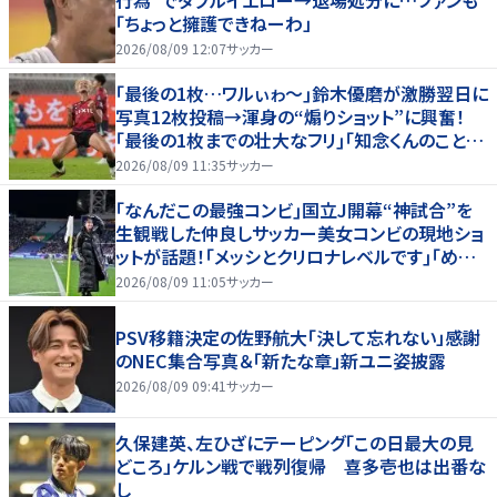
「ちょっと擁護できねーわ」
2026/08/09 12:07
サッカー
｢最後の1枚…ワルぃゎ〜｣鈴木優磨が激勝翌日に
写真12枚投稿→渾身の“煽りショット”に興奮！
｢最後の1枚までの壮大なフリ｣｢知念くんのことど
んだけ好きなんよｗ｣
2026/08/09 11:35
サッカー
｢なんだこの最強コンビ｣国立J開幕“神試合”を
生観戦した仲良しサッカー美女コンビの現地ショ
ットが話題！｢メッシとクリロナレベルです｣｢めちゃ
くちゃ可愛い｣
2026/08/09 11:05
サッカー
PSV移籍決定の佐野航大「決して忘れない」感謝
のNEC集合写真＆「新たな章」新ユニ姿披露
2026/08/09 09:41
サッカー
久保建英、左ひざにテーピング「この日最大の見
どころ」ケルン戦で戦列復帰 喜多壱也は出番な
し