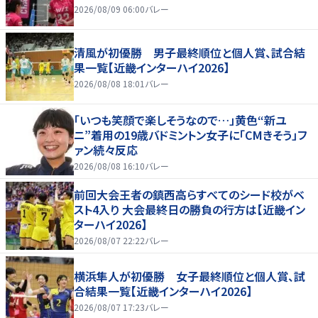
2026/08/09 06:00
バレー
清風が初優勝 男子最終順位と個人賞、試合結
果一覧【近畿インターハイ2026】
2026/08/08 18:01
バレー
「いつも笑顔で楽しそうなので…」黄色“新ユ
ニ”着用の19歳バドミントン女子に「CMきそう」フ
ァン続々反応
2026/08/08 16:10
バレー
前回大会王者の鎮西高らすべてのシード校がベ
スト4入り 大会最終日の勝負の行方は【近畿イン
ターハイ2026】
2026/08/07 22:22
バレー
横浜隼人が初優勝 女子最終順位と個人賞、試
合結果一覧【近畿インターハイ2026】
2026/08/07 17:23
バレー