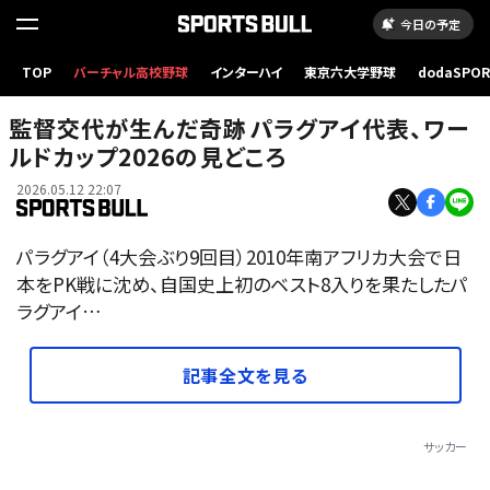
今日の予定
TOP
バーチャル高校野球
インターハイ
東京六大学野球
dodaSPO
（新しいタブ
監督交代が生んだ奇跡――パラグアイ代表、ワー
ルドカップ2026の見どころ
2026.05.12 22:07
パラグアイ（4大会ぶり9回目）2010年南アフリカ大会で日
本をPK戦に沈め、自国史上初のベスト8入りを果たしたパ
ラグアイ…
記事全文を見る
サッカー