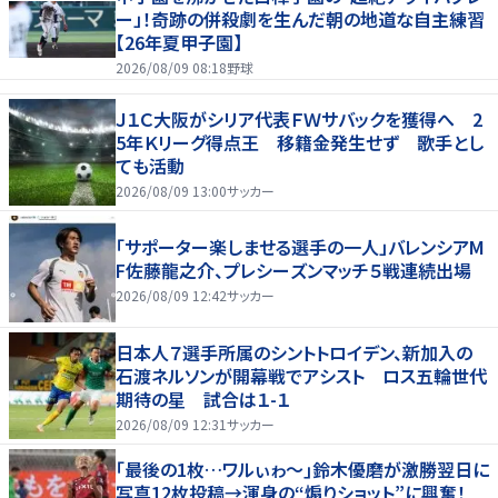
ー」！奇跡の併殺劇を生んだ朝の地道な自主練習
【26年夏甲子園】
2026/08/09 08:18
野球
Ｊ１Ｃ大阪がシリア代表ＦＷサバックを獲得へ 2
5年Ｋリーグ得点王 移籍金発生せず 歌手とし
ても活動
2026/08/09 13:00
サッカー
「サポーター楽しませる選手の一人」バレンシアM
F佐藤龍之介、プレシーズンマッチ５戦連続出場
2026/08/09 12:42
サッカー
日本人７選手所属のシントトロイデン、新加入の
石渡ネルソンが開幕戦でアシスト ロス五輪世代
期待の星 試合は１-１
2026/08/09 12:31
サッカー
｢最後の1枚…ワルぃゎ〜｣鈴木優磨が激勝翌日に
写真12枚投稿→渾身の“煽りショット”に興奮！