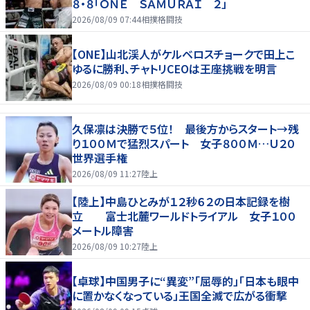
８・８「ＯＮＥ ＳＡＭＵＲＡＩ ２」
2026/08/09 07:44
相撲格闘技
【ONE】山北渓人がケルベロスチョークで田上こ
ゆるに勝利、チャトリCEOは王座挑戦を明言
2026/08/09 00:18
相撲格闘技
久保凛は決勝で５位！ 最後方からスタート→残
り１００Ｍで猛烈スパート 女子８００Ｍ…Ｕ２０
世界選手権
2026/08/09 11:27
陸上
【陸上】中島ひとみが１２秒６２の日本記録を樹
立 富士北麓ワールドトライアル 女子１００
メートル障害
2026/08/09 10:27
陸上
【卓球】中国男子に“異変”「屈辱的」「日本も眼中
に置かなくなっている」王国全滅で広がる衝撃