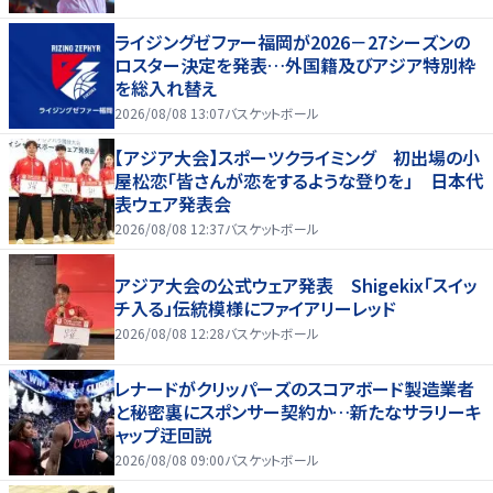
ライジングゼファー福岡が2026－27シーズンの
ロスター決定を発表…外国籍及びアジア特別枠
を総入れ替え
2026/08/08 13:07
バスケットボール
【アジア大会】スポーツクライミング 初出場の小
屋松恋「皆さんが恋をするような登りを」 日本代
表ウェア発表会
2026/08/08 12:37
バスケットボール
アジア大会の公式ウェア発表 Shigekix「スイッ
チ入る」伝統模様にファイアリーレッド
2026/08/08 12:28
バスケットボール
レナードがクリッパーズのスコアボード製造業者
と秘密裏にスポンサー契約か‬…新たなサラリーキ
ャップ迂回説
2026/08/08 09:00
バスケットボール