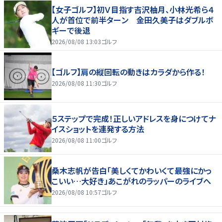
【女子ゴルフ】初Ｖ目指す吉沢柚月、小林光希ら４
人が首位で前半ターン 金田久美子はダブルボ
ギーで後退
2026/08/08 13:03
ゴルフ
【ゴルフ】肩の縦回転の動きはカラダから作る！
2026/08/08 11:30
ゴルフ
５ステップで完成！正しいアドレスを身につけてナ
イスショットを連発する方法
2026/08/08 11:00
ゴルフ
桑木志帆が告白「美しくてかわいくて最強にかっ
こいい…大好き」あこがれのラッパーのライブへ
2026/08/08 10:57
ゴルフ