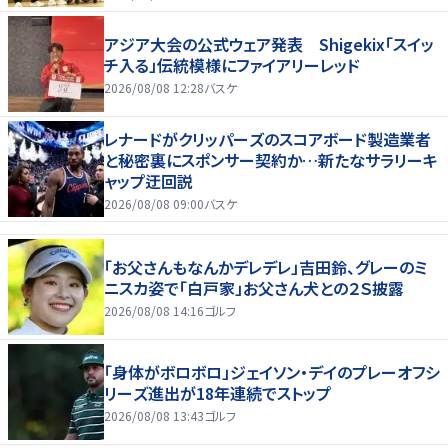
アジア大会の公式ウェア発表 Shigekix「スイッ
チ入る」伝統模様にファイアリーレッド
2026/08/08 12:28
バスケ
レナードがクリッパーズのスコアボード製造業者
と秘密裏にスポンサー契約か‬…新たなサラリーキ
ャップ迂回説
2026/08/08 09:00
バスケ
「お父さんもなんかデレデレ」吉田鈴、グレーのミ
ニスカ姿で「白戸家」お父さん犬との２Ｓ披露
2026/08/08 14:16
ゴルフ
「身体がボロボロ」ジェイソン・デイのプレーオフシ
リーズ進出が18年連続でストップ
2026/08/08 13:43
ゴルフ