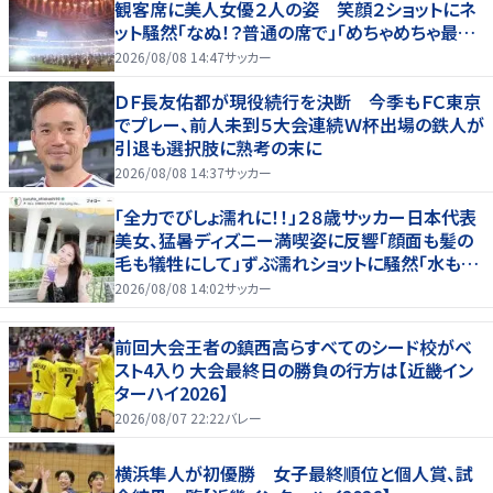
観客席に美人女優２人の姿 笑顔２ショットにネ
ット騒然「なぬ！？普通の席で」「めちゃめちゃ最上
級に可愛すぎ」
2026/08/08 14:47
サッカー
ＤＦ長友佑都が現役続行を決断 今季もＦＣ東京
でプレー、前人未到５大会連続Ｗ杯出場の鉄人が
引退も選択肢に熟考の末に
2026/08/08 14:37
サッカー
「全力でびしょ濡れに！！」２８歳サッカー日本代表
美女、猛暑ディズニー満喫姿に反響「顔面も髪の
毛も犠牲にして」ずぶ濡れショットに騒然「水も滴
る」「女優さんかと」
2026/08/08 14:02
サッカー
前回大会王者の鎮西高らすべてのシード校がベ
スト4入り 大会最終日の勝負の行方は【近畿イン
ターハイ2026】
2026/08/07 22:22
バレー
横浜隼人が初優勝 女子最終順位と個人賞、試