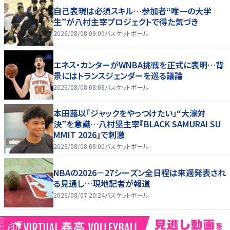
自己表現は必須スキル…参加者“唯一の大学
生”が八村主宰プロジェクトで得た気づき
2026/08/08 09:00
バスケットボール
エネス・カンターがWNBA挑戦を正式に表明…背
景にはトランスジェンダーを巡る議論
2026/08/08 08:09
バスケットボール
本田蕗以「ジャックをやっつけたい」“大濠対
決”を意識…八村塁主宰『BLACK SAMURAI SU
MMIT 2026』で刺激
2026/08/08 08:00
バスケットボール
NBAの2026－27シーズン全日程は来週発表され
る見通し…現地記者が報道
2026/08/07 20:24
バスケットボール