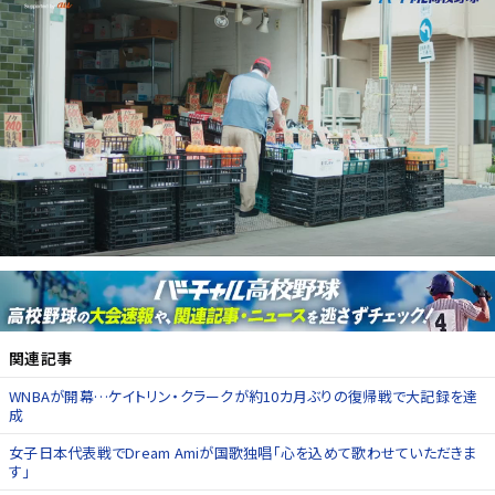
関連記事
WNBAが開幕…ケイトリン・クラークが約10カ月ぶりの復帰戦で大記録を達
成
女子日本代表戦でDream Amiが国歌独唱「心を込めて歌わせていただきま
す」