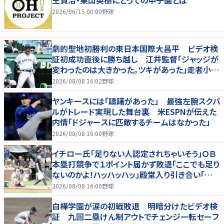
王貞治・栗山英樹にとっての甲子園とは
2026/06/15 00:00
野球
劇的聖地初勝利の東日本国際大昌平 ビデオ検
証初成功直後に勝ち越し 江井監督「ジャッジが
変わったのは大きかった。ツキがあった」走者小内
は「自信があってセーフになってくれと」
2026/08/08 16:02
野球
ヤンキースには「躊躇があった」 最強左腕スクバ
ルがトレード実現した舞台裏 米ESPNが伝えた
内情「ドジャースに匹敵するチームはなかった」
2026/08/08 16:00
野球
イチロー氏「足りない人認定されちゃいそう」ＯＢ
本塁打競争で１ポイント届かず敗退「ここでも足り
ないのかよ！ハッハッハッ」殿堂入り引き合い「誰か
に分析してもらわないと」
2026/08/08 16:00
野球
白樺学園が涙の初戦敗退 明暗分けたビデオ検
証 九回二塁けん制アウトでチェンジ一転セーフ