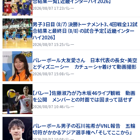
合結果一覧【近畿インターハイ2026】
2026/08/07 17:23
バレー
男子3日目（8/7）決勝トーナメント3、4回戦全12試
合結果と最終日（8/8）の試合予定【近畿インター
ハイ2026】
2026/08/07 15:25
バレー
バレーボール大友愛さん 日本代表の長女・美空
とディズニーシー カチューシャ着けて動画撮影
2026/08/07 15:08
バレー
【バレー】佐藤淑乃が乃木坂46ライブ観戦 動画
を公開 メンバーとの対面では固まって話せず
2026/08/07 10:46
バレー
バレーボール男子の石川祐希がVNL報告 五輪
切符がかかるアジア選手権へ「そしてここから」
2026/08/07 10:08
バレー