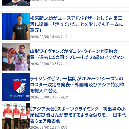
根來新之助がユースアドバイザーとして古巣三
河に復帰…「培ってきたことを少しでもチームに
還元」
2026/08/08 14:44
バスケ
山形ワイヴァンズがダコタ・クイーンと契約合
意…過去に5カ国でプレーした28歳のビッグマン
2026/08/08 13:55
バスケ
ライジングゼファー福岡が2026－27シーズンの
ロスター決定を発表…外国籍及びアジア特別枠
を総入れ替え
2026/08/08 13:07
バスケ
【アジア大会】スポーツクライミング 初出場の小
屋松恋「皆さんが恋をするような登りを」 日本代
表ウェア発表会
2026/08/08 12:37
バスケ