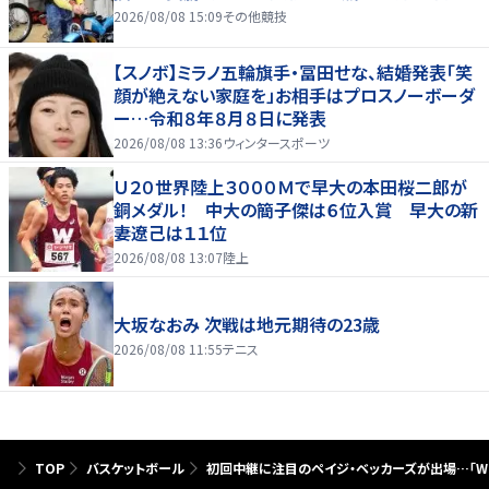
2026/08/08 15:09
その他競技
【スノボ】ミラノ五輪旗手・冨田せな、結婚発表「笑
顔が絶えない家庭を」お相手はプロスノーボーダ
ー…令和８年８月８日に発表
2026/08/08 13:36
ウィンタースポーツ
Ｕ２０世界陸上３０００Ｍで早大の本田桜二郎が
銅メダル！ 中大の簡子傑は６位入賞 早大の新
妻遼己は１１位
2026/08/08 13:07
陸上
大坂なおみ 次戦は地元期待の23歳
2026/08/08 11:55
テニス
TOP
バスケットボール
初回中継に注目のペイジ・ベッカーズが出場…「WNB