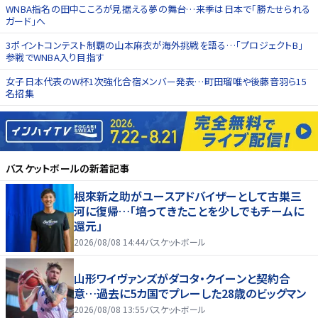
WNBA指名の田中こころが見据える夢の舞台…来季は日本で「勝たせられる
ガード」へ
3ポイントコンテスト制覇の山本麻衣が海外挑戦を語る…「プロジェクトB」
参戦でWNBA入り目指す
女子日本代表のW杯1次強化合宿メンバー発表…町田瑠唯や後藤音羽ら15
名招集
バスケットボール
の新着記事
根來新之助がユースアドバイザーとして古巣三
河に復帰…「培ってきたことを少しでもチームに
還元」
2026/08/08 14:44
バスケットボール
山形ワイヴァンズがダコタ・クイーンと契約合
意…過去に5カ国でプレーした28歳のビッグマン
2026/08/08 13:55
バスケットボール