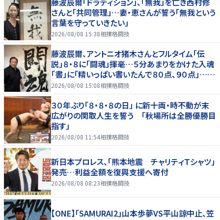
藤波辰爾「ドラディション」、「無我」を亡き西村修
さんと「共同管理」…妻・恵さんが誓う「無我という
言葉を守っていきたい」
2026/08/08 15:38
相撲格闘技
藤波辰爾、アントニオ猪木さんとフルタイム「伝
説」８・８に「闘魂」揮毫…５分あまりをかけた入魂
「書」に「精いっぱい書いたんで８０点、９０点」…
「人間・藤波辰爾展」開催
2026/08/08 15:08
相撲格闘技
３０年ぶり「８・８・８の日」 に新十両・時不動が末
広がりの関取人生を誓う 「秋場所は全勝優勝目
指す」
2026/08/08 11:54
相撲格闘技
新日本プロレス、「熊本地震 チャリティＴシャツ」
発売…利益全額を復興支援へ寄付
2026/08/08 08:23
相撲格闘技
【ONE】「SAMURAI2」山本歩夢VS平山諒中止、笠