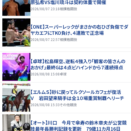
原弘希VS塩川琉斗は契約体重で開催
2026/08/07 23:18
相撲格闘技
【ONE】スーパーレックがまさかの右ひざ負傷でダ
ヤカエフにTKO負け、４連敗で正念場
2026/08/07 22:57
相撲格闘技
【卓球】松島輝空、逆転４強入り「観客の皆さんの
おかげ」最終Gは４点ビハインドから７連続得点
2026/08/08 15:08
卓球
【エルムＳ】砂に戻ってルクソールカフェが復活
Ｖ 岩田望来騎手は全１０場重賞制覇へリーチ
2026/08/08 15:33
その他競技
【オート】川口 今月で傘寿の鈴木章夫が公営競
技最年長勝利記録を更新 79歳11カ月16日