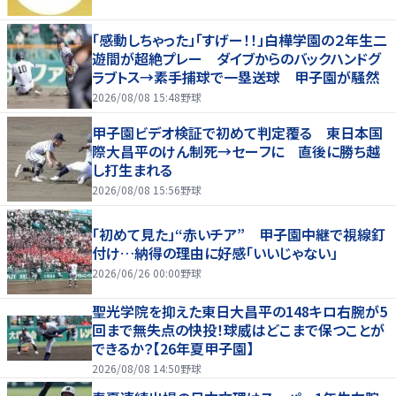
「感動しちゃった」「すげー！！」白樺学園の２年生二
遊間が超絶プレー ダイブからのバックハンドグ
ラブトス→素手捕球で一塁送球 甲子園が騒然
2026/08/08 15:48
野球
甲子園ビデオ検証で初めて判定覆る 東日本国
際大昌平のけん制死→セーフに 直後に勝ち越
し打生まれる
2026/08/08 15:56
野球
「初めて見た」“赤いチア” 甲子園中継で視線釘
付け…納得の理由に好感「いいじゃない」
2026/06/26 00:00
野球
聖光学院を抑えた東日大昌平の148キロ右腕が5
回まで無失点の快投！球威はどこまで保つことが
できるか？【26年夏甲子園】
2026/08/08 14:50
野球