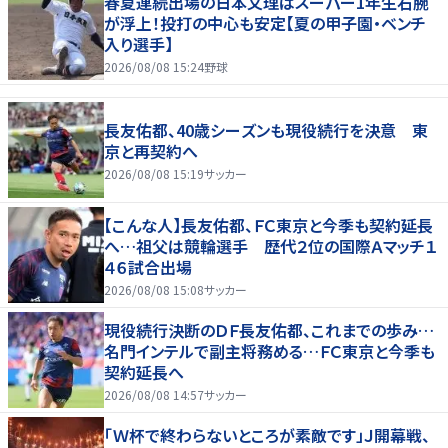
春夏連続出場の日本文理はスーパー1年生右腕
が浮上！投打の中心も安定【夏の甲子園・ベンチ
入り選手】
2026/08/08 15:24
野球
長友佑都、40歳シーズンも現役続行を決意 東
京と再契約へ
2026/08/08 15:19
サッカー
【こんな人】長友佑都、ＦＣ東京と今季も契約延長
へ…祖父は競輪選手 歴代２位の国際Ａマッチ１
４６試合出場
2026/08/08 15:08
サッカー
現役続行決断のＤＦ長友佑都、これまでの歩み…
名門インテルで副主将務める…ＦＣ東京と今季も
契約延長へ
2026/08/08 14:57
サッカー
「Ｗ杯で終わらないところが素敵です」Ｊ開幕戦、