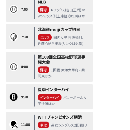
MLB
7:05
野球
Rソックス(吉田正尚) vs.
Wソックス(村上宗隆)(8:10)ほか
北海道meiji カップ初日
7:30
ゴルフ
国内女子 吉澤柚月、
佐藤心結ら出場(リンクは外部)
第108回全国高校野球選手
権大会
8:00
野球
1回戦 東海大甲府 - 鶴
岡東ほか
夏季インターハイ
9:30
インターハイ
バレーボール女
子決勝ほか
WTTチャンピオンズ横浜
11:00
卓球
男女シングルス2回戦(リ