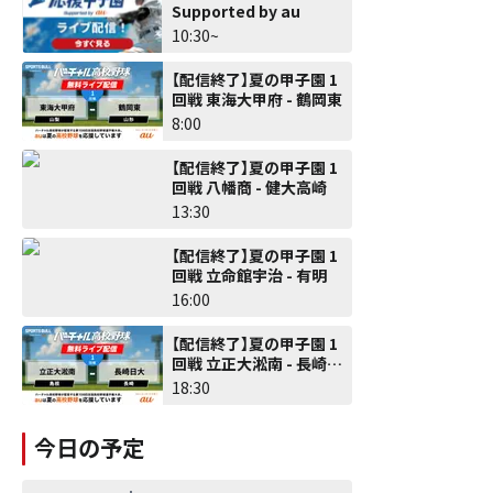
Supported by au
10:30~
【配信終了】夏の甲子園 1
回戦 東海大甲府 - 鶴岡東
8:00
【配信終了】夏の甲子園 1
回戦 八幡商 - 健大高崎
13:30
【配信終了】夏の甲子園 1
回戦 立命館宇治 - 有明
16:00
【配信終了】夏の甲子園 1
回戦 立正大淞南 - 長崎日
大
18:30
今日の予定