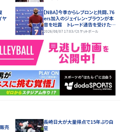
復
【NBA】今季からレブロンと共闘、76
イヤ
ers加入のジェイレン・ブラウンが本
音を吐露 トレード通告を受けた時
は「スマホを放り投げた」
2026/08/07 17:03
バスケットボール
長崎日大が大量得点で15年ぶり白
般販売
星