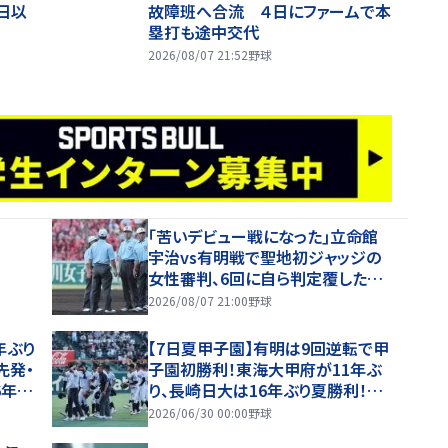
日以
故障班へ合流 ４日にファームで本
塁打も途中交代
2026/08/07 21:52
野球
｢苦いデビュー戦になった｣立命館
宇治vs有明戦で聖地初ジャッジの
女性審判、6回に自ら判定覆したプ
レーを謝罪【26年夏甲子園】
2026/08/07 21:00
野球
年ぶり
【7日夏甲子園】有明は9回逆転で甲
先発・
子園初勝利！東海大甲府が11年ぶ
6年夏
り、長崎日大は16年ぶり夏勝利！健
大高崎・石垣が11K完投！
2026/06/30 00:00
野球