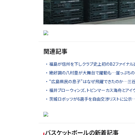
関連記事
福島が信州を下しクラブ史上初のB2ファイナ
絶好調の八村塁が大舞台で躍動も…崖っぷちの
“広島県民の息子”はなぜ飛躍できたのか…三
福井ブローウィンズ、トビンマーカス海舟とア
茨城ロボッツが6選手を自由交渉リストに公示…
バスケットボール
の新着記事