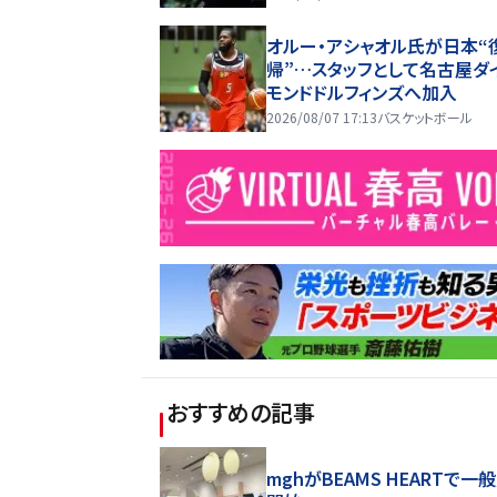
オルー・アシャオル氏が日本“
帰”…スタッフとして名古屋ダ
モンドドルフィンズへ加入
2026/08/07 17:13
バスケットボール
おすすめの記事
mghがBEAMS HEARTで一