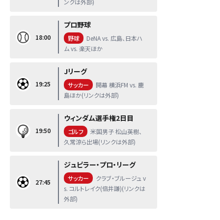
ンクは外部)
プロ野球
18:00
野球
DeNA vs. 広島、日本ハ
ム vs. 楽天ほか
Jリーグ
19:25
サッカー
開幕 横浜FM vs. 鹿
島ほか(リンクは外部)
ウィンダム選手権2日目
19:50
ゴルフ
米国男子 松山英樹、
久常涼ら出場(リンクは外部)
ジュピラー・プロ・リーグ
サッカー
クラブ・ブルージュ v
27:45
s. コルトレイク(倍井謙)(リンクは
外部)