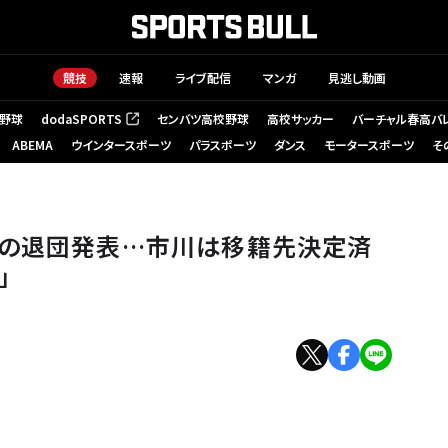
競技
速報
ライブ配信
マンガ
見逃し動画
野球
dodaSPORTS
センバツ高校野球
高校サッカー
バーチャル春高バ
（新しいタブで開く）
ABEMA
ウインタースポーツ
パラスポーツ
ダンス
モータースポーツ
そ
古の退団発表…市川は移籍先決定済
」