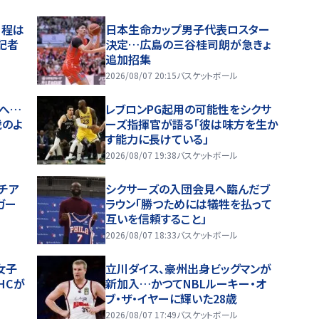
日程は
日本生命カップ男子代表ロスター
記者
決定…広島の三谷桂司朗が急きょ
追加招集
2026/08/07 20:15
バスケットボール
へ…
レブロンPG起用の可能性をシクサ
虎のよ
ーズ指揮官が語る「彼は味方を生か
す能力に長けている」
2026/08/07 19:38
バスケットボール
チア
シクサーズの入団会見へ臨んだブ
ガー
ラウン「勝つためには犠牲を払って
互いを信頼すること」
2026/08/07 18:33
バスケットボール
女子
立川ダイス、豪州出身ビッグマンが
HCが
新加入…かつてNBLルーキー・オ
ブ・ザ・イヤーに輝いた28歳
2026/08/07 17:49
バスケットボール