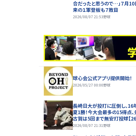
合だったと思うので…」７月10
来の１軍登板も７敗目
2026/08/07 21:53
野球
球心会公式アプリ提供開始！
2026/05/27 00:00
野球
長崎日大が投打に圧倒し、16
夏1勝！今大会最多の15得点、
古賀は5回まで無安打投球【2
甲子園】
2026/08/07 21:31
野球