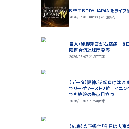
BEST BODY JAPANをライブ
2026/04/01 00:00
その他競技
巨人・浅野翔吾が右膝痛 ８
障班合流と球団発表
2026/08/07 21:57
野球
【データ】阪神、逆転負けは25
でリーグワースト２位 イニン
でも終盤の失点目立つ
2026/08/07 21:54
野球
【広島】森下暢仁「今日は大事