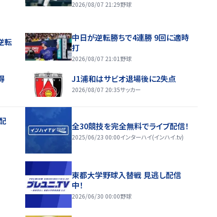
2026/08/07 21:29
野球
中日が逆転勝ちで4連勝 9回に適時
逆転
打
2026/08/07 21:01
野球
得
J1浦和はサビオ退場後に2失点
2026/08/07 20:35
サッカー
配
全30競技を完全無料でライブ配信！
2025/06/23 00:00
インターハイ(インハイ.tv)
東都大学野球入替戦 見逃し配信
中！
2026/06/30 00:00
野球