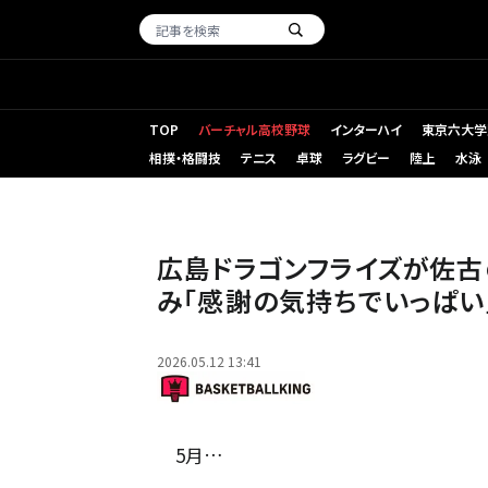
TOP
バーチャル高校野球
インターハイ
東京六大学
相撲・格闘技
テニス
卓球
ラグビー
陸上
水泳
広島ドラゴンフライズが佐
み「感謝の気持ちでいっぱい
2026.05.12 13:41
5月…