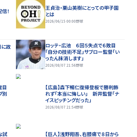
王貞治・栗山英樹にとっての甲子園
配信！
とは
2026/06/15 00:00
野球
ロッテ・広池 ６回５失点で６敗目
日に故
「自分の技術不足」サブロー監督「い
ったん抹消します」
2026/08/07 21:56
野球
度目
【広島】森下暢仁復帰登板で勝利飾
グ別
れず「本当に悔しい」 新井監督「ナ
イスピッチングだった」
2026/08/07 21:54
野球
な試
【巨人】浅野翔吾、右膝痛で８日から