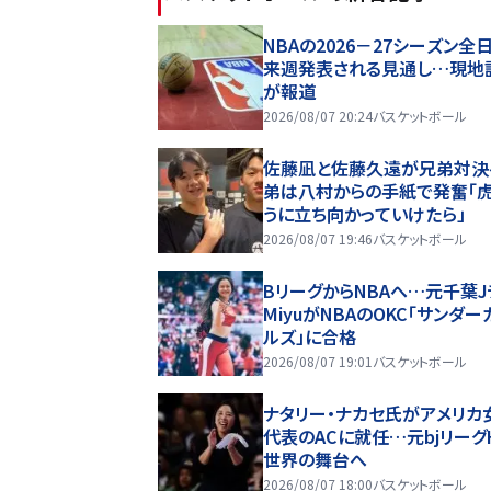
NBAの2026－27シーズン全
来週発表される見通し…現地
が報道
2026/08/07 20:24
バスケットボール
佐藤凪と佐藤久遠が兄弟対決
弟は八村からの手紙で発奮「
うに立ち向かっていけたら」
2026/08/07 19:46
バスケットボール
BリーグからNBAへ…元千葉J
MiyuがNBAのOKC「サンダー
ルズ」に合格
2026/08/07 19:01
バスケットボール
ナタリー・ナカセ氏がアメリカ
代表のACに就任…元bjリーグ
世界の舞台へ
2026/08/07 18:00
バスケットボール