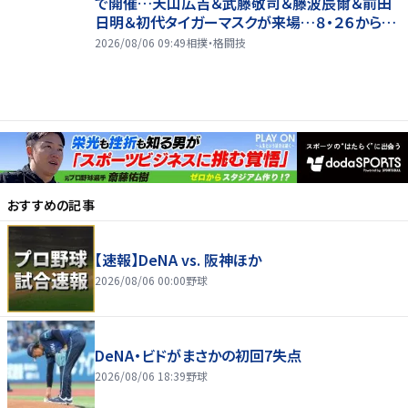
で開催…天山広吉＆武藤敬司＆藤波辰爾＆前田
日明＆初代タイガーマスクが来場…８・２６から９・
７まで
2026/08/06 09:49
相撲・格闘技
おすすめの記事
【速報】DeNA vs. 阪神ほか
2026/08/06 00:00
野球
DeNA・ビドがまさかの初回7失点
2026/08/06 18:39
野球