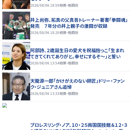
2026/08/06 18:59
相撲・格闘技
井上尚弥、拓真の父真吾トレーナー著書「拳闘魂」
発売 ７年分の井上親子の激闘が収録
2026/08/06 18:20
相撲・格闘技
阿部詩、２歳誕生日の愛犬を祝福抱っこ「生まれ
てきてくれてありがと。幸せにするぞ～」と誓い
2026/08/06 13:54
相撲・格闘技
天龍源一郎「かけがえのない師匠」ドリー・ファン
ク・ジュニアさん追悼
2026/08/06 13:33
相撲・格闘技
プロレスリング・ノア、１０・２５両国国技館＆１２・３