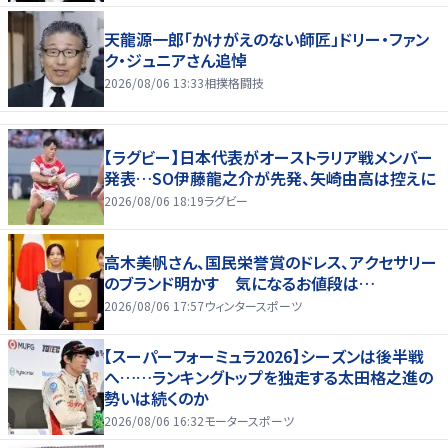
天龍源一郎「かけがえのない師匠」ドリー・ファン
ク・ジュニアさん追悼
2026/08/06 13:33
相撲格闘技
【ラグビー】日本代表がオーストラリア戦メンバー
発表…SO伊藤龍之介が先発、矢崎由高は控えに
2026/08/06 18:19
ラグビー
高木美帆さん、国民栄誉賞のドレス、アクセサリー
のブランド明かす 気になるお値段は…
2026/08/06 17:57
ウィンタースポーツ
【スーパーフォーミュラ2026】シーズンは後半戦
へ……ランキングトップを独走する太田格之進の
勢いは続くのか
2026/08/06 16:32
モータースポーツ