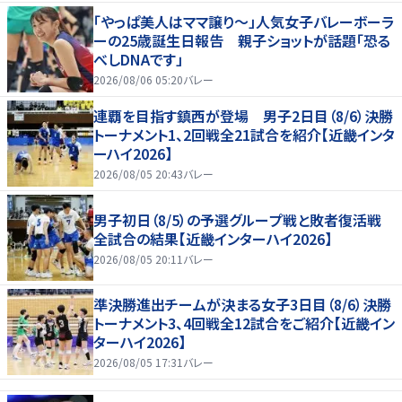
「やっぱ美人はママ譲り～」人気女子バレーボーラ
ーの25歳誕生日報告 親子ショットが話題「恐る
べしDNAです」
2026/08/06 05:20
バレー
連覇を目指す鎮西が登場 男子2日目（8/6）決勝
トーナメント1、2回戦全21試合を紹介【近畿インタ
ーハイ2026】
2026/08/05 20:43
バレー
男子初日（8/5）の予選グループ戦と敗者復活戦
全試合の結果【近畿インターハイ2026】
2026/08/05 20:11
バレー
準決勝進出チームが決まる女子3日目（8/6）決勝
トーナメント3、4回戦全12試合をご紹介【近畿イン
ターハイ2026】
2026/08/05 17:31
バレー