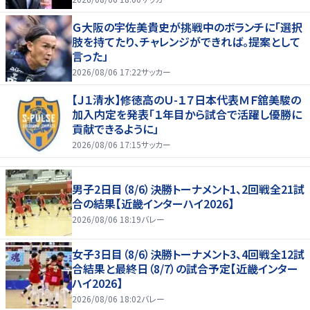
Ｇ大阪の宇佐美貴史が挑戦中のボランチに「選択
肢を持てたり、チャレンジができれば。提案として
言った」
2026/08/06 17:22
サッカー
【Ｊ１清水】修徳高のＵ-１７日本代表ＭＦ舘美駿の
加入内定を発表「１年目から試合で活躍し優勝に
貢献できるように」
2026/08/06 17:15
サッカー
男子2日目（8/6）決勝トーナメント1、2回戦全21試
合の結果【近畿インターハイ2026】
2026/08/06 18:19
バレー
女子3日目（8/6）決勝トーナメント3、4回戦全12試
合結果と最終日（8/7）の試合予定【近畿インター
ハイ2026】
2026/08/06 18:02
バレー