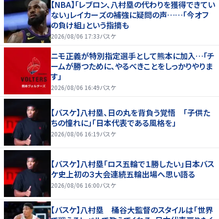
【NBA】「レブロン、八村塁の代わりを獲得できてい
ない」レイカーズの補強に疑問の声……「今オフ
の負け組」という指摘も
2026/08/06 17:33
バスケ
ニモ正義が特別指定選手として熊本に加入…「チ
ームが勝つために、やるべきことをしっかりやりま
す」
2026/08/06 16:49
バスケ
【バスケ】八村塁、日の丸を背負う覚悟 「子供た
ちの憧れに」「日本代表である風格を」
2026/08/06 16:19
バスケ
【バスケ】八村塁「ロス五輪で１勝したい」日本バス
ケ史上初の３大会連続五輪出場へ思い語る
2026/08/06 16:00
バスケ
【バスケ】八村塁 桶谷大監督のスタイルは「世界