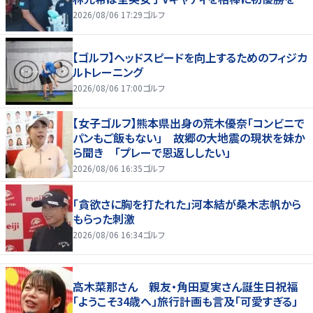
2026/08/06 17:29
ゴルフ
【ゴルフ】ヘッドスピードを向上するためのフィジカ
ルトレーニング
2026/08/06 17:00
ゴルフ
【女子ゴルフ】熊本県出身の荒木優奈「コンビニで
パンもご飯もない」 故郷の大地震の現状を妹か
ら聞き 「プレーで恩返ししたい」
2026/08/06 16:35
ゴルフ
「貪欲さに胸を打たれた」河本結が桑木志帆から
もらった刺激
2026/08/06 16:34
ゴルフ
高木菜那さん 親友・角田夏実さん誕生日祝福
「ようこそ34歳へ」旅行計画も言及「可愛すぎる」