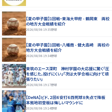
【夏の甲子園】1回戦・東海大甲府 - 鶴岡東 両校
の地方大会戦績を紹介
2026/08/06 19:35
野球
【夏の甲子園】1回戦・八幡商 - 健大高崎 両校の
地方大会戦績を紹介
2026/08/06 19:34
野球
東筑のエース深町 神村学園の大応援に驚く「圧
を感じた。投げにくい」「次は大学合格に向けて頑
張りたい」
2026/08/06 19:17
野球
【DeNA】ビド、２回６安打６四死球８失点で降板
本拠地初登板は悔しいマウンドに
2026/08/06 19:14
野球