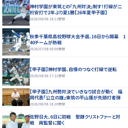
神村学園が東筑との｢九州対決｣制す！打線が二
桁安打で2年ぶり夏1勝【26年夏甲子園】
2026/08/06 18:13
野球
秋季千葉県高校野球大会予選、16日から開幕 1
40チームが熱戦
2026/07/08 00:00
野球
【甲子園】神村学園、自慢のつなぐ打線で逆転
2026/08/06 17:21
野球
【甲子園】九州勢対決でいきなり試合が動く 福
岡代表「公立の雄」東筑の平山護が先頭打者弾
2026/08/06 16:20
野球
佐野日大、6日に初戦 聖隷クリストファーと対
戦 両監督に聞く