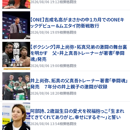
2026/08/06 19:12
相撲格闘技
【ONE】吉成名高がまさかの中１カ月でのONEキ
ックデビュー＆ムエタイ防衛戦敢行
2026/08/06 19:09
相撲格闘技
【ボクシング】井上尚弥・拓真兄弟の激闘の舞台裏
を明かす 父・井上真吾トレーナーが著書「拳闘
魂」発売
2026/08/06 19:00
相撲格闘技
井上尚弥、拓真の父真吾トレーナー著書「拳闘魂」
発売 ７年分の井上親子の激闘が収録
2026/08/06 18:20
相撲格闘技
阿部詩、２歳誕生日の愛犬を祝福抱っこ「生まれ
てきてくれてありがと。幸せにするぞ～」と誓い
2026/08/06 13:54
相撲格闘技