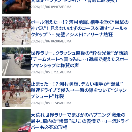
大暴走…ファン“ドン引き” 「普通に危険技」
2026/08/06 09:07
ABEMA
ボール消えた…！？ 河村勇輝、相手を欺く“衝撃の
神パス”！ 見えないはずのコースを通す“ノールッ
クタップ”… 完璧アシストにアリーナ熱狂
2026/08/06 06:00
ABEMA
世界ラリー、クラッシュ直後の“粋な光景”が話題
「チームメートへ真っ先に…」道端で捉えたスポー
ツマンシップに称賛の声
2026/08/05 17:21
ABEMA
止まった…！？ 河村勇輝、デカい相手が“混乱”
爆速ドライブで侵入→一瞬の隙をついて“ジャン
プシュート”炸裂
2026/08/05 11:45
ABEMA
大荒れ世界ラリーでまさかのハプニング 激走の
最中、車内の“惨事”に「この表情で…」一流ドライ
バーも必死の形相