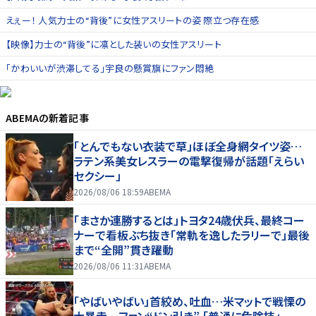
えぇー！ 人気力士の“背後”に女性アスリートの姿 際立つ存在感
【映像】力士の“背後”に凛とした装いの女性アスリート
「かわいいが渋滞してる」宇良の懸賞旗にファン悶絶
ABEMA
の新着記事
「とんでもない衣装で草」ほぼ全身網タイツ姿…
ラテン系美女レスラーの電撃復帰が話題「えらい
セクシー」
2026/08/06 18:59
ABEMA
「まさか連勝するとは」トヨタ24歳伏兵、最終コー
ナーで看板ぶち抜き「常軌を逸したラリーで」最後
まで“全開”貫き躍動
2026/08/06 11:31
ABEMA
「やばいやばい」首絞め、吐血…米マットで戦慄の