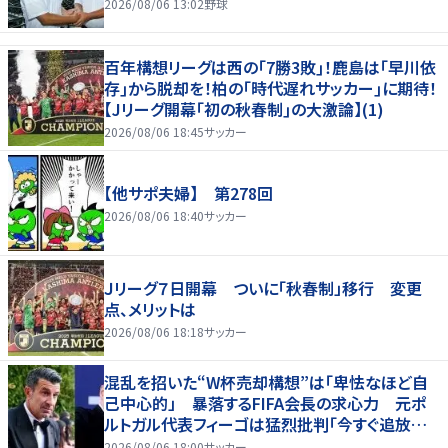
2026/08/06 13:02
野球
百年構想リーグは西の｢7勝3敗｣！鹿島は｢早川依
存｣から脱却を！柏の｢時代遅れサッカー｣に期待！
【Jリーグ開幕｢初の秋春制｣の大激論】(1)
2026/08/06 18:45
サッカー
【他サポ夫婦】 第278回
2026/08/06 18:40
サッカー
Ｊリーグ７日開幕 ついに「秋春制」移行 変更
点、メリットは
2026/08/06 18:18
サッカー
混乱を招いた“W杯売却構想”は「卑怯なほど自
己中心的」 暴落するFIFA会長の求心力 元ポ
ルトガル代表フィーゴは猛烈批判「今すぐ追放す
べきだ」
2026/08/06 18:00
サッカー