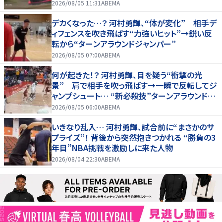
2026/08/05 11:31
ABEMA
デカくなった…？ 河村勇輝、“体が変化” 相手デ
ィフェンスを吹き飛ばす“力強いヒット”→鋭い反
転から“ターンアラウンドジャンパー”
2026/08/05 07:00
ABEMA
何が起きた！？ 河村勇輝、目を疑う“衝撃の光
景” 肩で相手を吹っ飛ばす→一瞬で反転してジ
ャンプシュート… “新必殺技”ターンアラウンドジ
ャンパー炸裂
2026/08/05 06:00
ABEMA
いきなり乱入… 河村勇輝、試合前に“まさかのサ
プライズ”！ 背後から突然抱きつかれる “勝負の3
年目”NBA挑戦を激励しに来た人物
2026/08/04 22:30
ABEMA