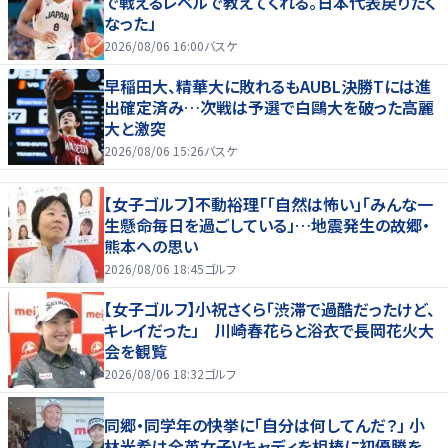
で戦えるレベルで教えてくれる。日本代表戻りたく
なった」
2026/08/06 16:00
バスケ
早稲田大、精華大に敗れるもAUBL決勝Tには進
出確定済み…次戦は予選で白鷗大を破った高麗
大と激突
2026/08/06 15:26
バスケ
【女子ゴルフ】不動裕理「「自然は怖い」「みんな一
生懸命毎日を過ごしている」…地震発生の故郷・
熊本への思い
2026/08/06 18:45
ゴルフ
【女子ゴルフ】小祝さくら「渋滞で過酷だったけど、
キレイだった」 川崎春花らと浴衣で長岡花火大
会を観覧
2026/08/06 18:32
ゴルフ
同郷・同学年の快挙に「自分は何してんだ？」 小
林光希は全英女子Vキャディを相棒に初優勝を