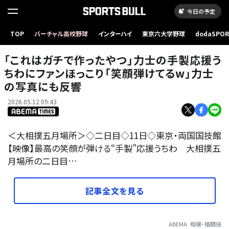
今日の予定
「これはガチで作ったやつ」力士の手製応援うちわにファンほっこり「笑顔弾けてるw」力士の
TOP
バーチャル高校野球
インターハイ
東京六大学野球
dodaSPO
写真にも反響
（新しいタブ
「これはガチで作ったやつ」力士の手製応援う
ちわにファンほっこり「笑顔弾けてるw」力士
の写真にも反響
2026.05.12 09:43
＜大相撲五月場所＞◇二日目◇11日◇東京・両国国技館
【映像】最高の笑顔が弾ける“手製”応援うちわ 大相撲五
月場所の二日目…
記事全文を見る
ABEMA
相撲・格闘技