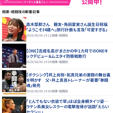
相撲・格闘技
の新着記事
高木菜那さん 親友・角田夏実さん誕生日祝福
「ようこそ34歳へ」旅行計画も言及「可愛すぎる」
2026/08/06 19:12
相撲・格闘技
【ONE】吉成名高がまさかの中１カ月でのONEキ
ックデビュー＆ムエタイ防衛戦敢行
2026/08/06 19:09
相撲・格闘技
【ボクシング】井上尚弥・拓真兄弟の激闘の舞台裏
を明かす 父・井上真吾トレーナーが著書「拳闘
魂」発売
2026/08/06 19:00
相撲・格闘技
「とんでもない衣装で草」ほぼ全身網タイツ姿…
ラテン系美女レスラーの電撃復帰が話題「えらい
セクシー」