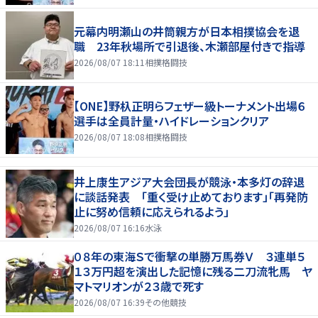
元幕内明瀬山の井筒親方が日本相撲協会を退
職 23年秋場所で引退後、木瀬部屋付きで指導
2026/08/07 18:11
相撲格闘技
【ONE】野杁正明らフェザー級トーナメント出場６
選手は全員計量・ハイドレーションクリア
2026/08/07 18:08
相撲格闘技
井上康生アジア大会団長が競泳・本多灯の辞退
に談話発表 「重く受け止めております」「再発防
止に努め信頼に応えられるよう」
2026/08/07 16:16
水泳
０８年の東海Ｓで衝撃の単勝万馬券Ｖ ３連単５
１３万円超を演出した記憶に残る二刀流牝馬 ヤ
マトマリオンが２３歳で死す
2026/08/07 16:39
その他競技