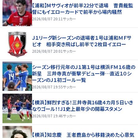
【浦和】Mサヴィオが前半22分で退場 曺貴裁監
督にもイエローカードで前半から場内騒然
2026/08/07 20:11
サッカー
Ｊ１リーグ新シーズンの退場者１号は浦和ＭＦサ
ビオ 相手突き飛ばし前半で２枚目イエロー
2026/08/07 20:01
サッカー
シーズン移行元年のＪ１第１号は横浜ＦＭ１６歳の
新星 三井寺真が衝撃デビュー弾…直近１０シ
ーズンのＪ１初ゴール一覧
2026/08/07 19:55
サッカー
【横浜】鮮烈すぎる！三井寺眞16歳４カ月５日いき
なりゴール！！J1史上最年少の開幕スタメン
2026/08/07 19:46
サッカー
【横浜】知念慶 王者鹿島から移籍決めた心意気