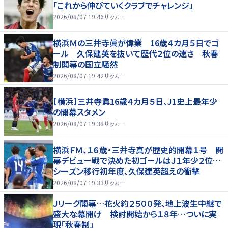
「これから伸びていくクラブでチャレンジ」
2026/08/07 19:46
サッカー
横浜Ｍの三井寺眞が偉業 16歳４カ月５日でゴ
ール 久保建英を抜いて歴代２位の速さ 秋春
制開幕の国立騒然
2026/08/07 19:42
サッカー
【横浜】三井寺眞16歳４カ月５日、J1史上最年少
の開幕スタメン
2026/08/07 19:38
サッカー
横浜ＦＭ、１６歳・三井寺真が歴史的開幕１号 開
幕デビュー戦で決めた初ゴールはＪ１年少２位…
シーズン移行初年度、久保建英超えの衝撃
2026/08/07 19:33
サッカー
Ｊリーグ開幕…花火約２５００発、地上波生中継で
盛大な幕開け 検討開始から１８年…ついに実
現「秋春制」