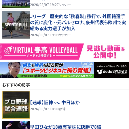
2026/08/07 19:27
サッカー
Ｊリーグ 歴史的な「秋春制」移行で、外国籍選手
の質に変化…元バルセロナ、豪州代表ら欧州で実
績ある実力選手が加入
2026/08/07 19:09
サッカー
おすすめの記事
【速報】阪神 vs. 中日ほか
2026/08/07 18:00
野球
早田ひなが18歳有望株に快勝で8強