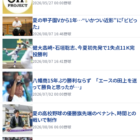
2026/05/27 00:00
野球
夏の甲子園Vから1年…“いかつい近影”に「ビビっ
た」
2026/08/07 16:46
野球
健大高崎・石垣聡志、今夏初先発で1失点11Ｋ完
投勝利
2026/08/07 16:41
野球
八幡商15年ぶり勝利ならず 「エースの田上を送
って勝負と思ったが…」
2026/07/02 00:00
野球
夏の高校野球の優勝旗先端のペナント、時間との
戦いで制作
2026/08/06 06:00
野球