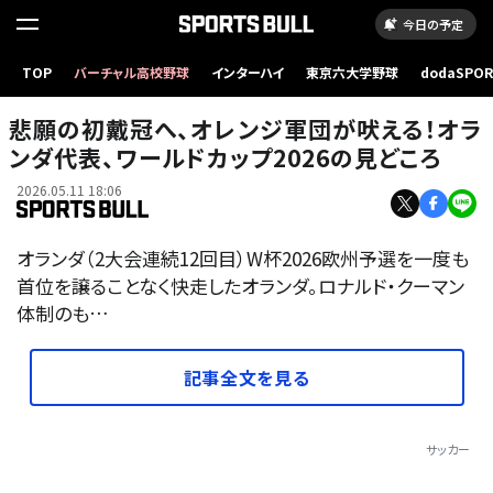
今日の予定
TOP
バーチャル高校野球
インターハイ
東京六大学野球
dodaSPO
（新しいタブ
悲願の初戴冠へ、オレンジ軍団が吠える！オラ
ンダ代表、ワールドカップ2026の見どころ
2026.05.11 18:06
オランダ（2大会連続12回目）W杯2026欧州予選を一度も
首位を譲ることなく快走したオランダ。ロナルド・クーマン
体制のも…
記事全文を見る
サッカー