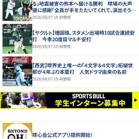
る」地震被害の熊本へ届ける勝利 球場の大声
援に感謝「全員が手をたたいてくれて。涙出そう
に」
2026/08/07 19:49
野球
【ヤクルト】増田珠、スタメン出場時10試合連続安
打 今季20度目マルチ安打
2026/08/07 19:48
野球
【西武】球界史上唯一の「４文字＆４文字」柘植世
那が４年ぶり本塁打 人気ドラマ由来の名前
2026/08/07 19:48
野球
球心会公式アプリ提供開始！