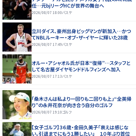
任…元bjリーグHCが世界の舞台へ
2026/08/07 18:00
バスケ
立川ダイス、豪州出身ビッグマンが新加入…かつ
てNBLルーキー・オブ・ザ・イヤーに輝いた28歳
2026/08/07 17:49
バスケ
オルー・アシャオル氏が日本“復帰”…スタッフと
して名古屋ダイヤモンドドルフィンズへ加入
2026/08/07 17:13
バスケ
「桑木さんは私より一回りも二回りも上」“全英帰
り”の永井花奈が向き合う自分のゴルフ
2026/08/07 19:10
ゴルフ
【女子ゴルフ】３６歳・金田久美子「衰えは感じな
い。引退までにもう１勝したい」 １０年ぶり首位