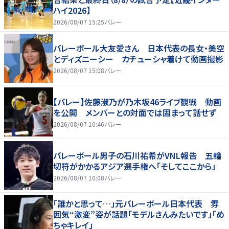
ハイ2026】
2026/08/07 15:25
バレー
バレーボール大友愛さん 日本代表の長女・美空
とディズニーシー カチューシャ着けて動画撮影
2026/08/07 15:08
バレー
【バレー】佐藤淑乃が乃木坂46ライブ観戦 動画
を公開 メンバーとの対面では固まって話せず
2026/08/07 10:46
バレー
バレーボール男子の石川祐希がVNL報告 五輪
切符がかかるアジア選手権へ「そしてここから」
2026/08/07 10:08
バレー
「誰かと思って…」元バレーボール日本代表 雰
囲気“激変”姿が話題「モデルさんみたいです」「め
ちゃキレイ」