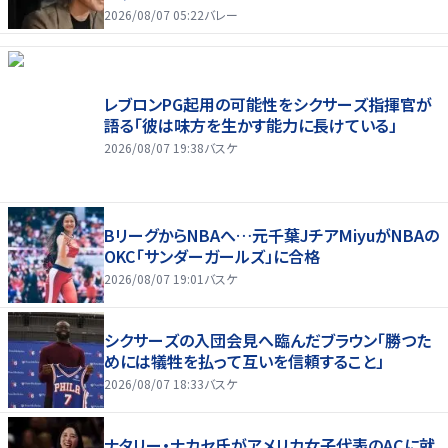
2026/08/07 05:22
バレー
レブロンPG起用の可能性をシクサーズ指揮官が
語る「彼は味方を生かす能力に長けている」
2026/08/07 19:38
バスケ
BリーグからNBAへ…元千葉JチアMiyuがNBAの
OKC「サンダーガールズ」に合格
2026/08/07 19:01
バスケ
シクサーズの入団会見へ臨んだブラウン「勝つた
めには犠牲を払って互いを信頼すること」
2026/08/07 18:33
バスケ
ナタリー・ナカセ氏がアメリカ女子代表のACに就