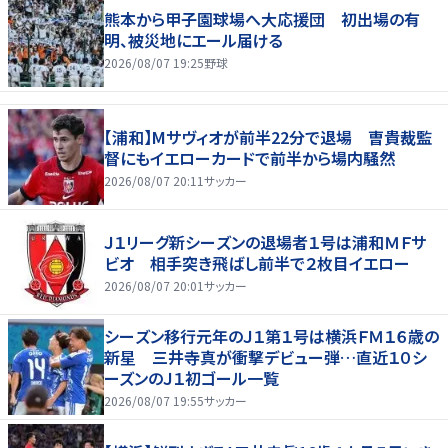
熊本から甲子園球場へ大応援団 初出場の有
明、被災地にエール届ける
2026/08/07 19:25
野球
【浦和】Mサヴィオが前半22分で退場 曺貴裁監
督にもイエローカードで前半から場内騒然
2026/08/07 20:11
サッカー
Ｊ１リーグ新シーズンの退場者１号は浦和ＭＦサ
ビオ 相手突き飛ばし前半で２枚目イエロー
2026/08/07 20:01
サッカー
シーズン移行元年のＪ１第１号は横浜ＦＭ１６歳の
新星 三井寺真が衝撃デビュー弾…直近１０シ
ーズンのＪ１初ゴール一覧
2026/08/07 19:55
サッカー