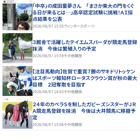
「中卒」の成田童夢さん 「まさか東大の門をくぐ
る日が来るとは…」高卒認定試験に挑戦！ＡＩ採
点結果を公表
2026/08/07 15:55
ウィンタースポーツ
３厩舎で活躍したテイエムスパーダが競走馬登録
抹消 今後は繁殖入りの予定
2026/08/07 15:59
その他競技
【注目馬動向】佐賀で重賞７勝のサキドリトッケン
はスポーツ報知杯ロータスクラウン賞が秋の最大
目標 ２冠奪取を目指す
2026/08/07 16:02
その他競技
２４年のカペラＳを制したガビーズシスターがＪＲ
Ａ競走馬登録を抹消 今後は大井競馬に移籍予
定
2026/08/07 15:06
その他競技