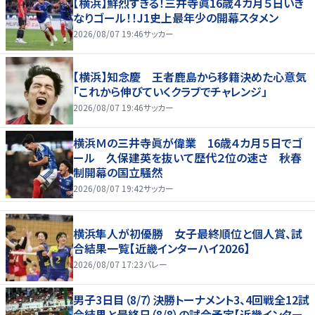
【横浜】鮮烈すぎる！三井寺眞16歳４カ月５日いき
なりゴール！！J1史上最年少の開幕スタメン
2026/08/07 19:46
サッカー
【横浜】知念慶 王者鹿島から移籍決めた心意気
「これから伸びていくクラブでチャレンジ」
2026/08/07 19:46
サッカー
横浜Ｍの三井寺眞が偉業 16歳４カ月５日でゴ
ール 久保建英を抜いて歴代２位の速さ 秋春
制開幕の国立騒然
2026/08/07 19:42
サッカー
横浜隼人が初優勝 女子最終順位と個人賞、試
合結果一覧【近畿インターハイ2026】
2026/08/07 17:23
バレー
男子3日目（8/7）決勝トーナメント3、4回戦全12試
合結果と最終日（8/8）の試合予定【近畿インター