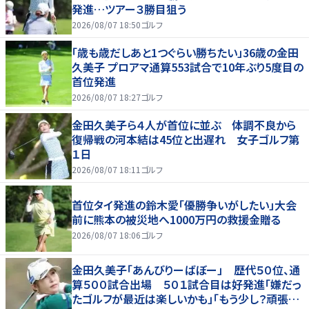
発進…ツアー３勝目狙う
2026/08/07 18:50
ゴルフ
「歳も歳だしあと1つぐらい勝ちたい」36歳の金田
久美子 プロアマ通算553試合で10年ぶり5度目の
首位発進
2026/08/07 18:27
ゴルフ
金田久美子ら４人が首位に並ぶ 体調不良から
復帰戦の河本結は45位と出遅れ 女子ゴルフ第
１日
2026/08/07 18:11
ゴルフ
首位タイ発進の鈴木愛「優勝争いがしたい」大会
前に熊本の被災地へ1000万円の救援金贈る
2026/08/07 18:06
ゴルフ
金田久美子「あんびりーばぼー」 歴代５０位、通
算５００試合出場 ５０１試合目は好発進「嫌だっ
たゴルフが最近は楽しいかも」「もう少し？頑張り