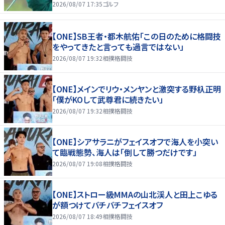
たいな」
2026/08/07 17:35
ゴルフ
【ONE】SB王者・都木航佑「この日のために格闘技
をやってきたと言っても過言ではない」
2026/08/07 19:32
相撲格闘技
【ONE】メインでリウ・メンヤンと激突する野杁正明
「僕がKOして武尊君に続きたい」
2026/08/07 19:32
相撲格闘技
【ONE】シアサラニがフェイスオフで海人を小突い
て臨戦態勢、海人は「倒して勝つだけです」
2026/08/07 19:08
相撲格闘技
【ONE】ストロー級MMAの山北渓人と田上こゆる
が額つけてバチバチフェイスオフ
2026/08/07 18:49
相撲格闘技