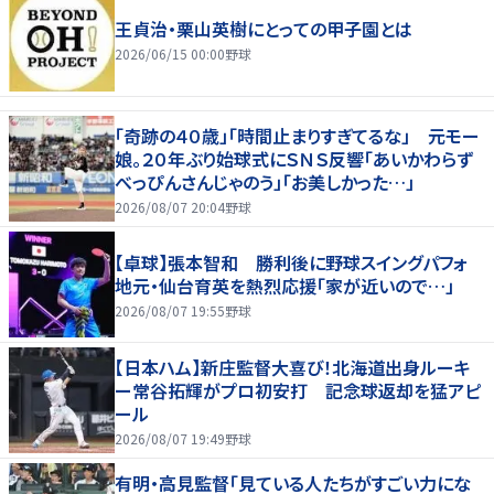
王貞治・栗山英樹にとっての甲子園とは
2026/06/15 00:00
野球
「奇跡の４０歳」「時間止まりすぎてるな」 元モー
娘。２０年ぶり始球式にＳＮＳ反響「あいかわらず
べっぴんさんじゃのう」「お美しかった…」
2026/08/07 20:04
野球
【卓球】張本智和 勝利後に野球スイングパフォ
地元・仙台育英を熱烈応援「家が近いので…」
2026/08/07 19:55
野球
【日本ハム】新庄監督大喜び！北海道出身ルーキ
ー常谷拓輝がプロ初安打 記念球返却を猛アピ
ール
2026/08/07 19:49
野球
有明・高見監督「見ている人たちがすごい力にな