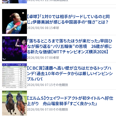
【卓球】「１対０では相手がリードしているのと同
じ」伊藤美誠が感じる中国選手の“強さ”とは？
2026/08/06 08:15
卓球
「落ちるところまで落ちたほうが楽だった」早田ひ
なが振り返る“パリ五輪後”の苦境 26歳が感じ
る新たな価値【WTTチャンピオンズ横浜2026】
2026/08/06 07:00
卓球
【ＣＢＣ賞】連覇へ高い壁が立ちはだかるトップハ
ンデ！過去１０年のデータからは厳しいインビンシ
ブルパパ
2026/08/06 07:15
その他競技
【エルムＳ】ウェイワードアクトが初タイトルへ好仕
上がり 舟山瑠泉騎手「すごく良かった」
2026/08/06 07:00
その他競技