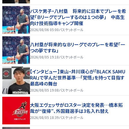
バスケ男子・八村塁 将来的に日本でプレーを希
望「Ｂリーグでプレーするのは１つの夢」 中高生
向け技術指導キャンプ開催
2026/08/06 05:00
バスケットボール
八村塁が将来的なＢリーグでのプレーを希望「一
つの夢ですね」
2026/08/05 19:18
バスケットボール
【インタビュー】東山・井川瑛心が「BLACK SAMU
RAI」で学んだ世界基準…「覚悟」を持って目指す
最高峰の舞台
2026/08/05 19:08
バスケットボール
大阪エヴェッサがロスター決定を発表…橋本拓
哉が“復帰”、外国籍選手は3名入れ替え
2026/08/05 18:39
バスケットボール