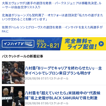
大阪エヴェッサが2選手の退団を発表…パークスジュニアは移籍先決定、ル
ーサーは自由交渉リスト入り
北海道がジョーンズも契約満了…オカフォーは退団決定「私たちの道がまた
いつか交わることを願っています」
佐賀がハレルソンとグローヴスの退団を発表…インサイドを支えた両選手が
FAに
バスケットボール
の新着記事
八村塁「Bリーグでキャリアを終わらせたい」…主
宰イベントでレブロン来日プランも明かす
2026/08/06 07:07
バスケットボール
八村塁を「超えていけたら」米挑戦中の“代表候
補”坂上史龍がBLACK SAMURAIで得た刺激
2026/08/06 07:00
バスケットボール