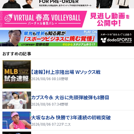
おすすめの記事
【速報】村上宗隆出場 Wソックス戦
2026/08/06 08:10
野球
カブス今永 大谷に先頭弾被弾も8勝目
2026/08/06 07:34
野球
大坂なおみ 快勝で3年連続の初戦突破
2026/08/06 07:22
テニス