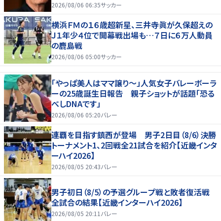
2026/08/06 06:35
サッカー
横浜ＦＭの１６歳超新星、三井寺眞が久保超えの
Ｊ１年少４位で開幕戦出場も…７日に６万人動員
の鹿島戦
2026/08/06 05:00
サッカー
「やっぱ美人はママ譲り～」人気女子バレーボーラ
ーの25歳誕生日報告 親子ショットが話題「恐る
べしDNAです」
2026/08/06 05:20
バレー
連覇を目指す鎮西が登場 男子2日目（8/6）決勝
トーナメント1、2回戦全21試合を紹介【近畿インタ
ーハイ2026】
2026/08/05 20:43
バレー
男子初日（8/5）の予選グループ戦と敗者復活戦
全試合の結果【近畿インターハイ2026】
2026/08/05 20:11
バレー