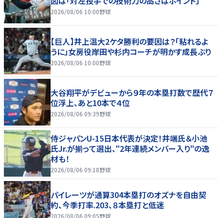
図は「対左投手での技術力の高さはポイント」
2026/08/06 10:00
野球
【巨人】井上温大2ケタ勝利の要因は？「粘れるよ
うに」女房役岸田や杉内コーチが明かす成長ぶり
2026/08/06 10:00
野球
大谷翔平がデビューから９年の本塁打数で歴代７
位浮上、あと10本で４位
2026/08/06 09:39
野球
侍ジャパンU-15日本代表が決定！井端氏＆小池
氏Jr.が揃って選出、"2年連続メンバー入り"の逸
材も！
2026/08/06 09:18
野球
パイレーツが通算304本塁打のオズナを自由契
約、今季打率.203、８本塁打と低迷
2026/08/06 09:05
野球