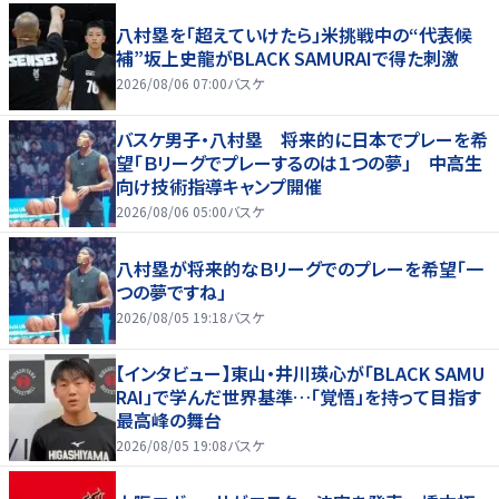
八村塁を「超えていけたら」米挑戦中の“代表候
補”坂上史龍がBLACK SAMURAIで得た刺激
2026/08/06 07:00
バスケ
バスケ男子・八村塁 将来的に日本でプレーを希
望「Ｂリーグでプレーするのは１つの夢」 中高生
向け技術指導キャンプ開催
2026/08/06 05:00
バスケ
八村塁が将来的なＢリーグでのプレーを希望「一
つの夢ですね」
2026/08/05 19:18
バスケ
【インタビュー】東山・井川瑛心が「BLACK SAMU
RAI」で学んだ世界基準…「覚悟」を持って目指す
最高峰の舞台
2026/08/05 19:08
バスケ