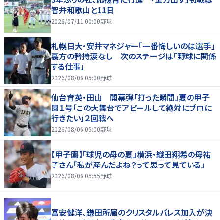
智弁和歌山と11日
2026/07/11 00:00
野球
札幌日大・安井マネジャー「一番悔しいのは選手」
裏方の矜持涙なし 次のステージは「野球に関係
する仕事」
2026/08/06 05:00
野球
仙台育英・田山 開幕弾「打った瞬間」夏の甲子
園１号「この大舞台でアピールして絶対にプロに
行きたい」２回戦へ
2026/08/06 05:00
野球
【甲子園】「球児の母の夏」横浜・織田翔希の母祐
子さん「私が産んだよね？って思って見ている」
2026/08/06 05:55
野球
冨安健洋、鎌田所属のクリスタルパレス加入が決