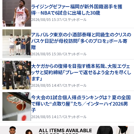
ライジングゼファー福岡が新外国籍選手を獲
得…NBAで6試合に出場した30歳
2026/08/05 15:37
バスケットボール
アルバルク東京の小酒部泰暉と同級生のクリスの
バスケ日記が母校訪問「多くのプロを」ボール寄
贈
2026/08/05 15:30
バスケットボール
大ケガからの復帰を目指す橋本拓哉、大阪エヴェ
ッサと契約締結「プレーで返せるよう全力を尽くし
ます」
2026/08/05 14:47
バスケットボール
今大会の1試合個人得点ランキングは？ 夏の全国
で輝いた“点取り屋”たち／インターハイ2026男
子
2026/08/05 14:17
バスケットボール