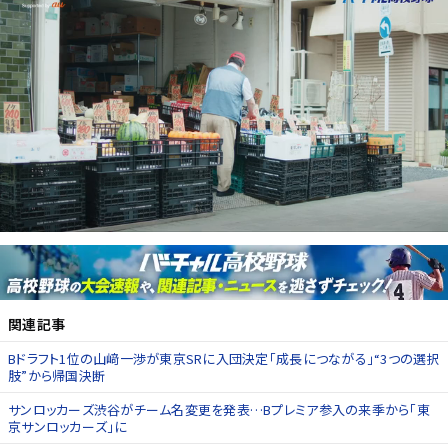
関連記事
Bドラフト1位の山﨑一渉が東京SRに入団決定「成長につながる」“3つの選択
肢”から帰国決断
サンロッカーズ渋谷がチーム名変更を発表…Bプレミア参入の来季から「東
京サンロッカーズ」に