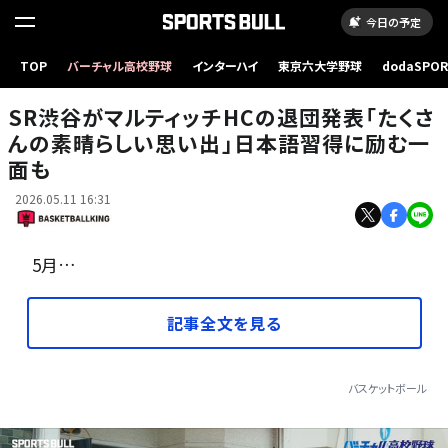
今日の予定
TOP
バーチャル高校野球
インターハイ
東京六大学野球
dodaSPO
SR渋谷のマルティッチHCとホーキンソン［写真］＝B.LEAGUE
（新しいタブ
SR渋谷がマルティッチHCの退団発表「たくさ
んの素晴らしい思い出」日本語習得に励む一
面も
2026.05.11 16:31
5月…
記事全文を見る
バスケットボール