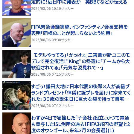
定的に！近日中に発表か 英BBCなどが伝える
2026/08/06 10:10
サッカー
FIFA緊急会議実施、インファンティノ会長支持を
表明「同様のことが起こらないよう約束」
2026/08/06 09:38
サッカー
｢モデルやってる｣｢かっけぇ｣三笘薫が新ユニのモ
デルで完全復活！“King”の帰還に｢チームから大
歓迎されてる｣｢元気な姿見れて…｣
2026/08/06 07:15
サッカー
すごっ！鎌田大地に日本代表の後輩３人が高級ブ
ランドプレゼント「律儀に誕プレを届けに家来てく
れた」３０歳の誕生日に巨大な袋を持って自宅訪
問
2026/08/06 07:12
サッカー
わずか4日で頓挫した｢子会社｣設立、かつて電通
も関与したISL倒産の過去【FIFA3兆円の野望と2
度のオウンゴール、来年3月の会長選】(1)