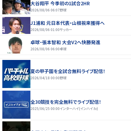
大谷翔平 今季初の1試合2HR
2026/08/06 06:07
野球
J1浦和 元日本代表・山根視来獲得へ
2026/08/06 01:00
サッカー
卓球・張本智和 大会V2へ快勝発進
2026/08/06 06:00
卓球
夏の甲子園を全試合無料ライブ配信！
2026/04/18 00:00
野球
全30競技を完全無料でライブ配信！
2025/06/25 00:00
インターハイ(インハイ.tv)