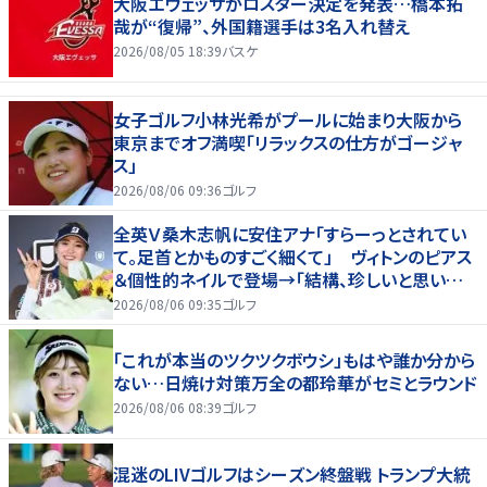
大阪エヴェッサがロスター決定を発表…橋本拓
哉が“復帰”、外国籍選手は3名入れ替え
2026/08/05 18:39
バスケ
女子ゴルフ小林光希がプールに始まり大阪から
東京までオフ満喫「リラックスの仕方がゴージャ
ス」
2026/08/06 09:36
ゴルフ
全英Ｖ桑木志帆に安住アナ「すらーっとされてい
て。足首とかものすごく細くて」 ヴィトンのピアス
＆個性的ネイルで登場→「結構、珍しいと思いま
す」
2026/08/06 09:35
ゴルフ
「これが本当のツクツクボウシ」もはや誰か分から
ない…日焼け対策万全の都玲華がセミとラウンド
2026/08/06 08:39
ゴルフ
混迷のLIVゴルフはシーズン終盤戦 トランプ大統