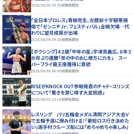
2026/08/06 09:36
相撲格闘技
「全日本プロレス」青柳亮生、左膝前十字靭帯損
傷で「ゼンニチＪｒ．フェスティバル」全戦欠場…代
わりに望月成晃が出場
2026/08/06 09:26
相撲格闘技
【ボクシング】４２歳「中年の星」宇津見義広、８年３
か月ぶり連勝「世の中のおじ様方に力を」 スー
パーフライ級王座獲得に意欲
2026/08/06 06:00
相撲格闘技
RISEがKNOCK OUT参戦発表のチャド・コリンズ
について「驚きを禁じ得ず大変困惑」
2026/08/05 23:16
相撲格闘技
レスリング パリ五輪金メダル清岡アジア大会Ｖ
で五輪予選に弾み付ける！「最短ロス行き決めた
い」選手村クルーズ船には「めちゃめちゃ楽しみ」
2026/08/05 22:50
相撲格闘技