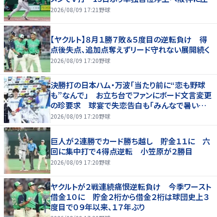
2026/08/09 17:21
野球
【ヤクルト】８月１勝７敗＆５度目の逆転負け 得
点後失点、追加点奪えずリード守れない展開続く
2026/08/09 17:20
野球
決勝打の日本ハム・万波「当たり前に“恋も野球
も”なんで」 お立ち台でファンにボード文言変更
の珍要求 球宴で失恋告白も「みんなで暑い夏
にしましょう！」
2026/08/09 17:20
野球
巨人が２連勝でカード勝ち越し 貯金１１に 六
回に集中打で４得点逆転 小笠原が２勝目
2026/08/09 17:20
野球
ヤクルトが２戦連続痛恨逆転負け 今季ワースト
借金１０に 貯金２桁から借金２桁は球団史上３
度目で０９年以来、１７年ぶり