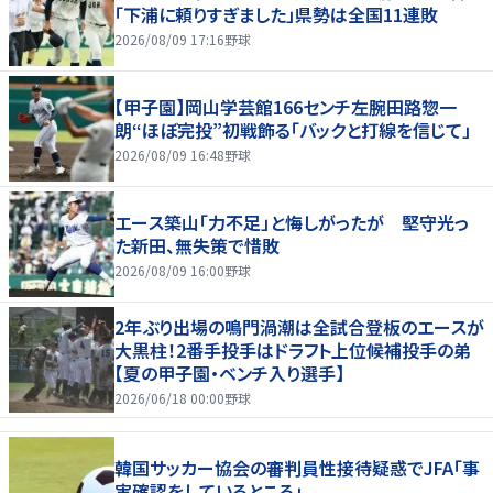
「下浦に頼りすぎました」県勢は全国11連敗
2026/08/09 17:16
野球
【甲子園】岡山学芸館166センチ左腕田路惣一
朗“ほぼ完投”初戦飾る「バックと打線を信じて」
2026/08/09 16:48
野球
エース築山「力不足」と悔しがったが 堅守光っ
た新田、無失策で惜敗
2026/08/09 16:00
野球
2年ぶり出場の鳴門渦潮は全試合登板のエースが
大黒柱！2番手投手はドラフト上位候補投手の弟
【夏の甲子園・ベンチ入り選手】
2026/06/18 00:00
野球
韓国サッカー協会の審判員性接待疑惑でJFA「事
実確認をしているところ」