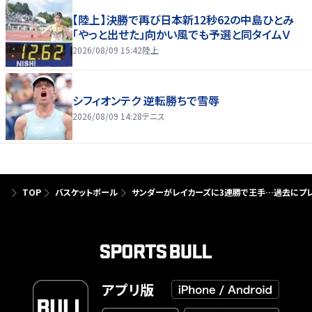
【陸上】決勝で再び日本新12秒62の中島ひとみ
「やっと出せた」向かい風でも予選と同タイムＶ
2026/08/09 15:42
陸上
シフィオンテク 逆転勝ちで雪辱
2026/08/09 14:28
テニス
TOP
バスケットボール
サンダーがレイカーズに3連勝で王手…過去にプレ
アプリ版