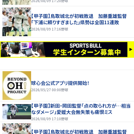
2026/08/09 17:20
野球
【甲子園】鳥取城北が初戦敗退 加藤重雄監督
「下浦に頼りすぎました」県勢は全国11連敗
2026/08/09 17:16
野球
球心会公式アプリ提供開始！
2026/05/27 00:00
野球
【甲子園】新田・岡田監督「点の取られ方が…相当
なダメージ」愛媛大会無失策も痛恨ミス
2026/08/09 17:10
野球
【甲子園】鳥取城北が初戦敗退 加藤重雄監督