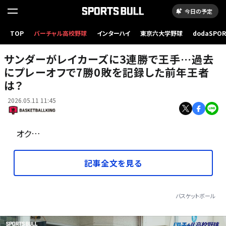
今日の予定
TOP
バーチャル高校野球
インターハイ
東京六大学野球
dodaSPO
今年のプレーオフで7戦無敗としたサンダー[写真]=Getty Images
（新しいタブ
サンダーがレイカーズに3連勝で王手…過去
にプレーオフで7勝0敗を記録した前年王者
は？
2026.05.11 11:45
オク…
記事全文を見る
バスケットボール