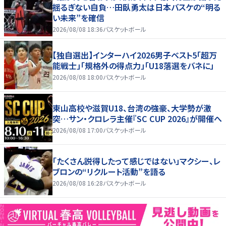
揺るぎない自負…田臥勇太は日本バスケの“明る
い未来”を確信
2026/08/08 18:36
バスケットボール
【独自選出】インターハイ2026男子ベスト5「超万
能戦士」「規格外の得点力」「U18落選をバネに」
2026/08/08 18:00
バスケットボール
東山高校や滋賀U18、台湾の強豪、大学勢が激
突…サン・クロレラ主催『SC CUP 2026』が開催へ
2026/08/08 17:00
バスケットボール
「たくさん説得したって感じではない」マクシー、レ
ブロンの“リクルート活動”を語る
2026/08/08 16:28
バスケットボール