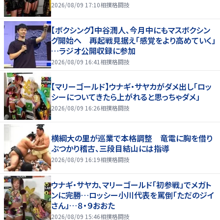
2026/08/09 17:10
相撲格闘技
【ボクシング】中谷潤人、今月中にもマスボクシン
グ開始へ 再起戦見据え「感覚をより高めていく」
…ラジオ公開収録に参加
2026/08/09 16:41
相撲格闘技
【マリーゴールド】ウナギ・サヤカがダメ出し「ロッ
シーについてきたら上がれると思っちゃダメ」
2026/08/09 16:26
相撲格闘技
横綱大の里が巡業で本格調整 竜電に胸を借り
ぶつかり稽古、三段目結山には指導
2026/08/09 16:19
相撲格闘技
ウナギ・サヤカ、マリーゴールド「初参戦」でメガト
ンに完勝…ロッシー小川代表を罵倒「ただのジイ
さん」…８・９おおた
2026/08/09 15:46
相撲格闘技