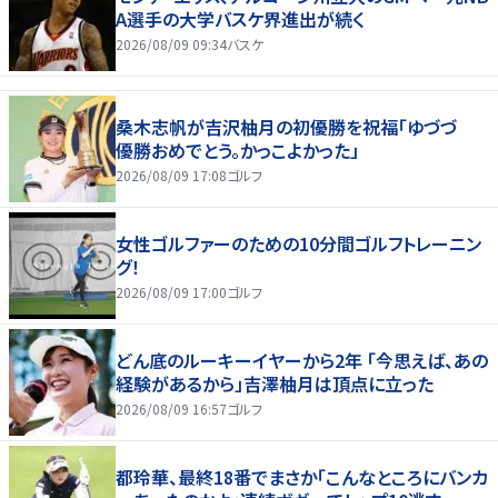
A選手の大学バスケ界進出が続く
2026/08/09 09:34
バスケ
桑木志帆が吉沢柚月の初優勝を祝福「ゆづづ
優勝おめでとう。かっこよかった」
2026/08/09 17:08
ゴルフ
女性ゴルファーのための10分間ゴルフトレーニン
グ！
2026/08/09 17:00
ゴルフ
どん底のルーキーイヤーから2年 「今思えば、あの
経験があるから」吉澤柚月は頂点に立った
2026/08/09 16:57
ゴルフ
都玲華、最終18番でまさか「こんなところにバンカ