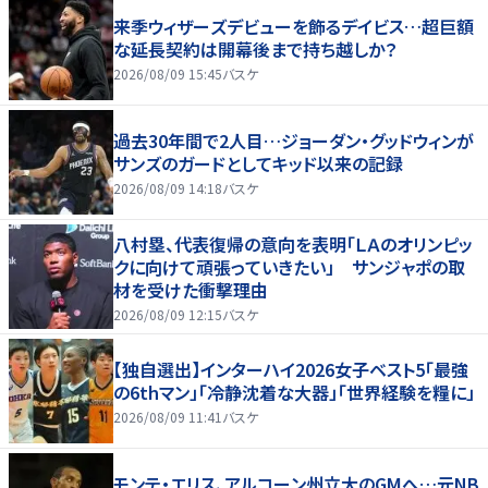
来季ウィザーズデビューを飾るデイビス…超巨額
な延長契約は開幕後まで持ち越しか？
2026/08/09 15:45
バスケ
過去30年間で2人目…ジョーダン・グッドウィンが
サンズのガードとしてキッド以来の記録
2026/08/09 14:18
バスケ
八村塁、代表復帰の意向を表明「ＬＡのオリンピッ
クに向けて頑張っていきたい」 サンジャポの取
材を受けた衝撃理由
2026/08/09 12:15
バスケ
【独自選出】インターハイ2026女子ベスト5「最強
の6thマン」「冷静沈着な大器」「世界経験を糧に」
2026/08/09 11:41
バスケ
モンテ・エリス、アルコーン州立大のGMへ…元NB