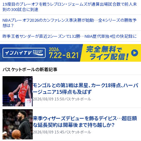
19度目のプレーオフを戦うレブロン・ジェームズが通算出場試合数で前人未
到の300試合に到達
NBAプレーオフ2026のカンファレンス準決勝が始動…全4シリーズの勝敗予
想は？
昨季王者サンダーが直近2シーズンで132勝…NBA歴代単独4位の快記録に
バスケットボール
の新着記事
モンゴルとの第1戦は黒星、カーク18得点、ハーパ
ージュニア15得点も及ばず
2026/08/09 15:50
バスケットボール
来季ウィザーズデビューを飾るデイビス…超巨額
な延長契約は開幕後まで持ち越しか？
2026/08/09 15:45
バスケットボール