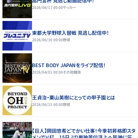
高円宮杯 見逃し動画配信中！
2026/06/17 00:00
サッカー
東都大学野球入替戦 見逃し配信中！
2026/06/30 00:00
野球
BEST BODY JAPANをライブ配信！
2026/04/01 00:00
その他競技
王貞治・栗山英樹にとっての甲子園とは
2026/06/15 00:00
野球
【巨人】岡田悠希どでかい仕事！今季初昇格即スタ
メンでＶ打 15日ぶり単独首位浮上へ阪神に圧