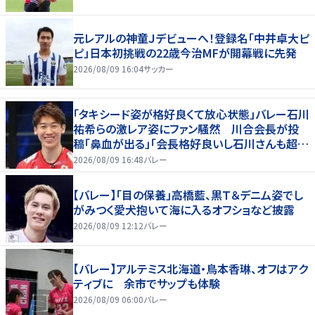
元レアルの神童Ｊデビューへ！登録名「中井卓大ピ
ピ」日本初挑戦の22歳今治MFが開幕戦に先発
2026/08/09 16:04
サッカー
「タキシード姿が格好良くて放心状態」バレー石川
祐希らの激レア姿にファン騒然 川合会長が投
稿「鼻血が出る」「会長格好良いし石川さんも超格
好いい」
2026/08/09 16:48
バレー
【バレー】「目の保養」高橋藍、黒Ｔ＆デニム姿でし
がみつく愛犬抱いて海に入るオフショなど披露
2026/08/09 12:12
バレー
【バレー】アルテミス北海道・鳥本香琳、オフはアク
ティブに 余市でサップも体験
2026/08/09 06:00
バレー