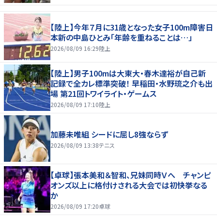
【陸上】今年７月に31歳となった女子100m障害日
本新の中島ひとみ「年齢を重ねることは…」
2026/08/09 16:29
陸上
【陸上】男子100mは大東大・春木達裕が自己新
記録で全カレ標準突破！ 早稲田・水野琉之介も出
場 第21回トワイライト・ゲームス
2026/08/09 17:10
陸上
加藤未唯組 シードに屈し8強ならず
2026/08/09 13:38
テニス
【卓球】張本美和＆智和、兄妹同時Ｖへ チャンピ
オンズ以上に格付けされる大会では初快挙なる
か
2026/08/09 17:20
卓球