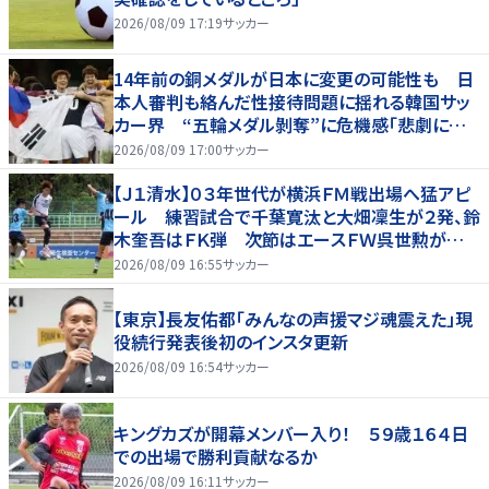
2026/08/09 17:19
サッカー
14年前の銅メダルが日本に変更の可能性も 日
本人審判も絡んだ性接待問題に揺れる韓国サッ
カー界 “五輪メダル剝奪”に危機感「悲劇に見
舞われる」
2026/08/09 17:00
サッカー
【Ｊ１清水】０３年世代が横浜ＦＭ戦出場へ猛アピ
ール 練習試合で千葉寛汰と大畑凜生が２発、鈴
木奎吾はＦＫ弾 次節はエースＦＷ呉世勲が出
場停止
2026/08/09 16:55
サッカー
【東京】長友佑都「みんなの声援マジ魂震えた」現
役続行発表後初のインスタ更新
2026/08/09 16:54
サッカー
キングカズが開幕メンバー入り！ ５９歳１６４日
での出場で勝利貢献なるか
2026/08/09 16:11
サッカー