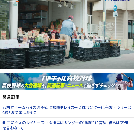
関連記事
八村がチームハイの21得点と奮闘もレイカーズはサンダーに完敗…シリーズ
0勝3敗で崖っぷちに
判定に不満のレイカーズ…指揮官はサンダーの“態度”に言及「彼らは文句
を言わない」