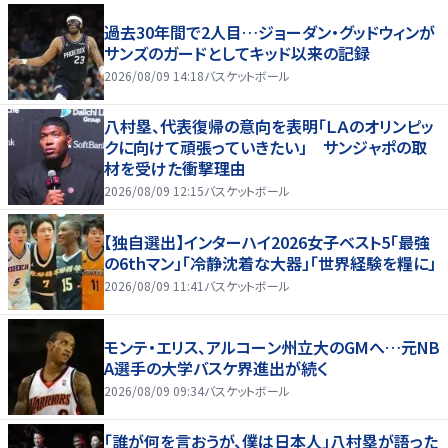
過去30年間で2人目…ジョーダン・グッドウィンが
サンズのガードとしてキッド以来の記録
2026/08/09 14:18
バスケットボール
八村塁、代表復帰の意向を表明「ＬＡのオリンピッ
クに向けて頑張っていきたい」 サンジャポの取
材を受けた衝撃理由
2026/08/09 12:15
バスケットボール
【独自選出】インターハイ2026女子ベスト5「最強
の6thマン」「冷静沈着な大器」「世界経験を糧に」
2026/08/09 11:41
バスケットボール
モンテ・エリス、アルコーン州立大のGMへ…元NB
A選手の大学バスケ界進出が続く
2026/08/09 09:34
バスケットボール
「誰が何を言おうが、僕は日本人」八村塁が語った