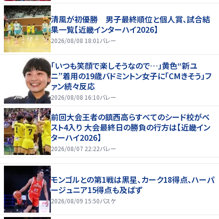
清風が初優勝 男子最終順位と個人賞、試合結
果一覧【近畿インターハイ2026】
2026/08/08 18:01
バレー
「いつも笑顔で楽しそうなので…」黄色“新ユ
ニ”着用の19歳バドミントン女子に「CMきそう」フ
ァン続々反応
2026/08/08 16:10
バレー
前回大会王者の鎮西高らすべてのシード校がベ
スト4入り 大会最終日の勝負の行方は【近畿イン
ターハイ2026】
2026/08/07 22:22
バレー
モンゴルとの第1戦は黒星、カーク18得点、ハーパ
ージュニア15得点も及ばず
2026/08/09 15:50
バスケ