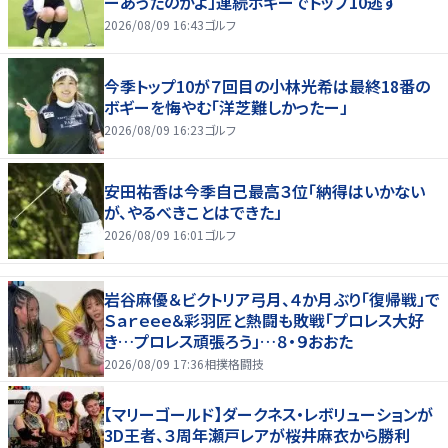
ーあったのかよ」連続ボギーでトップ10逃す
2026/08/09 16:43
ゴルフ
今季トップ10が７回目の小林光希は最終18番の
ボギーを悔やむ「洋芝難しかったー」
2026/08/09 16:23
ゴルフ
安田祐香は今季自己最高３位「納得はいかない
が、やるべきことはできた」
2026/08/09 16:01
ゴルフ
岩谷麻優＆ビクトリア弓月、４か月ぶり「復帰戦」で
Ｓａｒｅｅｅ＆彩羽匠と熱闘も敗戦「プロレス大好
き…プロレス頑張ろう」…８・９おおた
2026/08/09 17:36
相撲格闘技
【マリーゴールド】ダークネス・レボリューションが
3D王者、３周年瀬戸レアが桜井麻衣から勝利