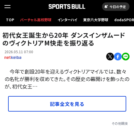
今日の予定
TOP
バーチャル高校野球
インターハイ
東京六大学野球
dodaSPO
06年のヴィクトリアマイルはダンスインザムードが制した(06年5月、撮影：下野雄規)
（新しいタブ
初代女王誕生から20年 ダンスインザムード
のヴィクトリアM快走を振り返る
2026.05.11 07:00
今年で創設20年を迎えるヴィクトリアマイルでは、数々
の名牝が勝利を収めてきた。その歴史の幕開けを飾ったの
が、初代女王…
記事全文を見る
その他競技