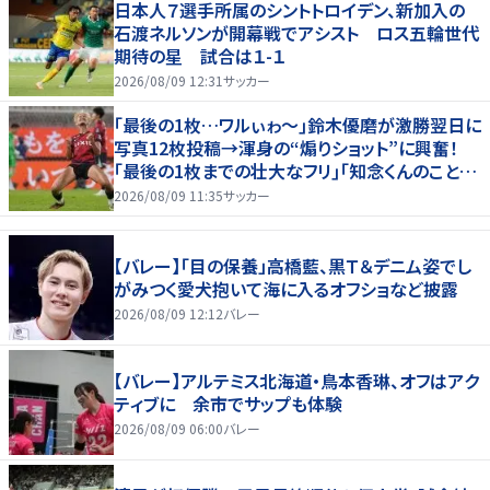
日本人７選手所属のシントトロイデン、新加入の
石渡ネルソンが開幕戦でアシスト ロス五輪世代
期待の星 試合は１-１
2026/08/09 12:31
サッカー
｢最後の1枚…ワルぃゎ〜｣鈴木優磨が激勝翌日に
写真12枚投稿→渾身の“煽りショット”に興奮！
｢最後の1枚までの壮大なフリ｣｢知念くんのことど
んだけ好きなんよｗ｣
2026/08/09 11:35
サッカー
【バレー】「目の保養」高橋藍、黒Ｔ＆デニム姿でし
がみつく愛犬抱いて海に入るオフショなど披露
2026/08/09 12:12
バレー
【バレー】アルテミス北海道・鳥本香琳、オフはアク
ティブに 余市でサップも体験
2026/08/09 06:00
バレー