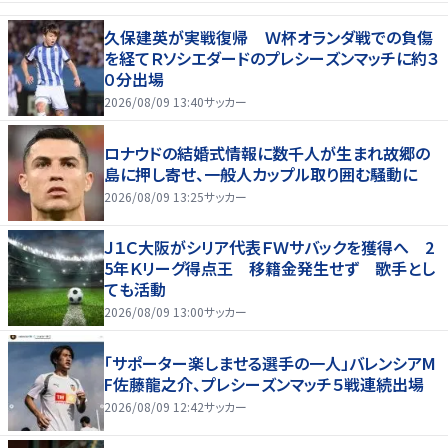
久保建英が実戦復帰 Ｗ杯オランダ戦での負傷
を経てＲソシエダードのプレシーズンマッチに約３
０分出場
2026/08/09 13:40
サッカー
ロナウドの結婚式情報に数千人が生まれ故郷の
島に押し寄せ、一般人カップル取り囲む騒動に
2026/08/09 13:25
サッカー
Ｊ１Ｃ大阪がシリア代表ＦＷサバックを獲得へ 2
5年Ｋリーグ得点王 移籍金発生せず 歌手とし
ても活動
2026/08/09 13:00
サッカー
「サポーター楽しませる選手の一人」バレンシアM
F佐藤龍之介、プレシーズンマッチ５戦連続出場
2026/08/09 12:42
サッカー