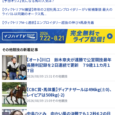
【予想オッズ】気になる馬の人気は？
【ヴィクトリアＭ展望】昨年の２冠牝馬エンブロイダリーがＶ候補筆頭 最大の
ライバルは同期のオークス馬...
【ヴィクトリアM・1週前】エンブロイダリー超抜の伸び4馬身先着
その他競技
の新着記事
【オート】川口 鈴木章夫が連勝で公営競技最年
長勝利記録を２日連続で更新 ７９歳１１カ月１
７日
2026/08/09 15:31
その他競技
【CBC賞・馬体重】ディアナザールは496kg(±0)、
レイピアは508kg(-2)
2026/08/09 15:09
その他競技
中島ひとみ 向かい風の決勝でも１２秒６２の日