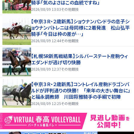
騎手「気のよさはこの血統ですね」
2026/08/09 13:03
その他競技
【中京３Ｒ・２歳新馬】ショウナンパンドラの息子シ
ョウナンバトレニは母同様に２着発進 松山弘平
騎手「今日は枠の差が…」
2026/08/09 12:44
その他競技
【札幌5R新馬戦結果】シルバーステート産駒ウィ
エダンドが逃げ切り快勝
2026/08/09 12:37
その他競技
【中京３Ｒ・２歳新馬】コントレイル産駒ドラゴンバ
ルドが評判通りの快勝！ 「来年の大きい舞台に」
と福永調教師 川田将雅騎手の手綱で初陣
2026/08/09 12:25
その他競技