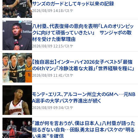
サンズのガードとしてキッド以来の記録
2026/08/09 14:18
バスケ
八村塁、代表復帰の意向を表明「ＬＡのオリンピッ
クに向けて頑張っていきたい」 サンジャポの取
材を受けた衝撃理由
2026/08/09 12:15
バスケ
【独自選出】インターハイ2026女子ベスト5「最強
の6thマン」「冷静沈着な大器」「世界経験を糧に」
2026/08/09 11:41
バスケ
モンテ・エリス、アルコーン州立大のGMへ…元NB
A選手の大学バスケ界進出が続く
2026/08/09 09:34
バスケ
「誰が何を言おうが、僕は日本人」八村塁が語った
揺るぎない自負…田臥勇太は日本バスケの“明る
い未来”を確信