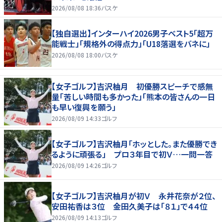
2026/08/08 18:36
バスケ
【独自選出】インターハイ2026男子ベスト5「超万
能戦士」「規格外の得点力」「U18落選をバネに」
2026/08/08 18:00
バスケ
【女子ゴルフ】吉沢柚月 初優勝スピーチで感無
量「苦しい時間も多かった」「熊本の皆さんの一日
も早い復興を願う」
2026/08/09 14:33
ゴルフ
【女子ゴルフ】吉沢柚月「ホッとした。また優勝でき
るように頑張る」 プロ３年目で初Ｖ…一問一答
2026/08/09 14:26
ゴルフ
【女子ゴルフ】吉沢柚月が初Ｖ 永井花奈が２位、
安田祐香は３位 金田久美子は「８１」で４４位
2026/08/09 14:13
ゴルフ