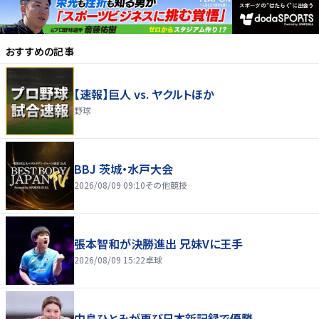
おすすめの記事
【速報】巨人 vs. ヤクルトほか
野球
BBJ 茨城・水戸大会
2026/08/09 09:10
その他競技
張本智和が決勝進出 兄妹Vに王手
2026/08/09 15:22
卓球
中島ひとみが再び日本新記録で優勝