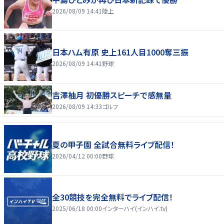
2026/08/09 14:41
陸上
日本ハム有原 史上161人目1000奪三振
2026/08/09 14:41
野球
吉澤柚月 初優勝スピーチで感無量
2026/08/09 14:33
ゴルフ
夏の甲子園 全試合無料ライブ配信！
2026/04/12 00:00
野球
全30競技を完全無料でライブ配信！
2025/06/18 00:00
インターハイ(インハイ.tv)