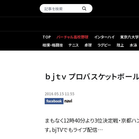
TOP
バーチャル高校野球
インターハイ
東京六大学
相撲・格闘技
テニス
卓球
ラグビー
陸上
水泳
ｂｊｔｖ プロバスケットボー
2016.05.15 11:55
まもなく12時40分より3位決定戦・京都
す。bjTVでもライブ配信…