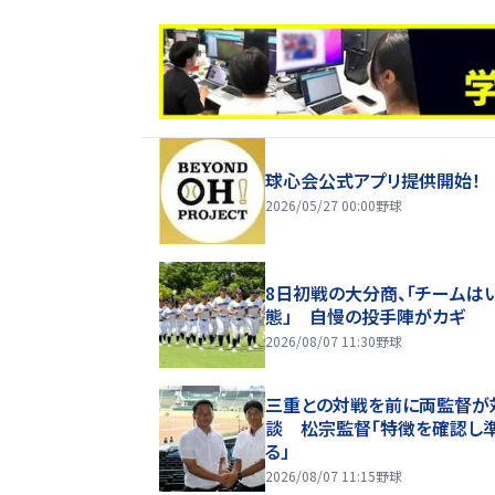
球心会公式アプリ提供開始！
2026/05/27 00:00
野球
8日初戦の大分商、「チームは
態」 自慢の投手陣がカギ
2026/08/07 11:30
野球
三重との対戦を前に両監督が
談 松宗監督「特徴を確認し
る」
2026/08/07 11:15
野球