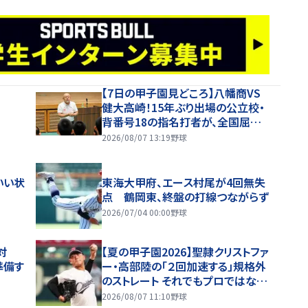
【7日の甲子園見どころ】八幡商VS
健大高崎！15年ぶり出場の公立校・
背番号18の指名打者が、全国屈指
の投手陣に挑む
2026/08/07 13:19
野球
いい状
東海大甲府、エース村尾が4回無失
点 鶴岡東、終盤の打線つながらず
2026/07/04 00:00
野球
対
【夏の甲子園2026】聖隷クリストファ
準備す
ー・高部陸の「２回加速する」規格外
のストレート それでもプロではなく
大学進学を選ぶ理由
2026/08/07 11:10
野球