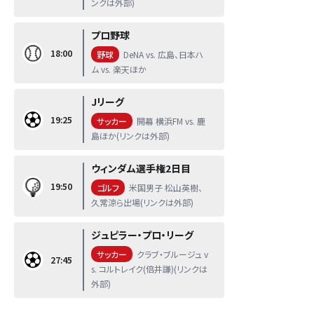
ンクは外部)
プロ野球
18:00
野球
DeNA vs. 広島、日本ハ
ム vs. 楽天ほか
Jリーグ
19:25
サッカー
開幕 横浜FM vs. 鹿
島ほか(リンクは外部)
ウィンダム選手権2日目
19:50
ゴルフ
米国男子 松山英樹、
久常涼ら出場(リンクは外部)
ジュピラー・プロ・リーグ
サッカー
クラブ・ブルージュ v
27:45
s. コルトレイク(倍井謙)(リンクは
外部)