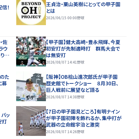
王貞治・栗山英樹にとっての甲子園
配信！
とは
2026/06/15 00:00
野球
・佐
【甲子園】健大高崎・豊永飛輝、今夏
ラウ
初安打が先制適時打 群馬大会で
りか
は無安打
きな
2026/08/07 14:41
野球
のた
【阪神】OB桧山進次郎氏が甲子園
に募
歴史館でトークショー ８月30日、
巨人戦前に展望など語る
2026/08/07 14:38
野球
【7日の甲子園見どころ】有明ナイン
 バッ
が甲子園初陣を飾れるか、集中打が
安打
武器の立命館宇治と激突
2026/08/07 14:26
野球