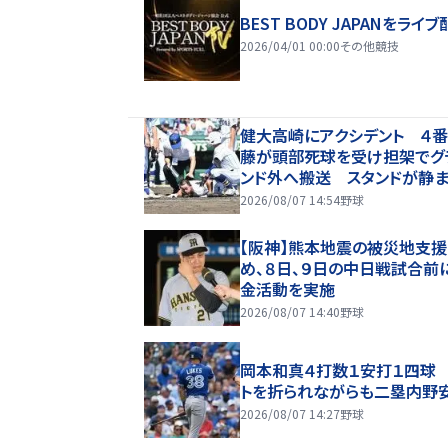
BEST BODY JAPANをライブ
2026/04/01 00:00
その他競技
健大高崎にアクシデント ４番
藤が頭部死球を受け担架でグ
ンド外へ搬送 スタンドが静ま
えるも四回守備から復帰→大
2026/08/07 14:54
野球
拍手 五回に一挙６点
【阪神】熊本地震の被災地支援
め、８日、９日の中日戦試合前
金活動を実施
2026/08/07 14:40
野球
岡本和真４打数１安打１四球
トを折られながらも二塁内野
2026/08/07 14:27
野球