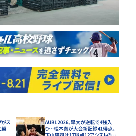
グがス
AUBL2026、早大が逆転で4強入
と契
り…松本秦が大会新記録41得点、
下山瑛司は17得点12アシストの活