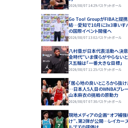
2026/08/07 14:29
バスケットボール
Go Too! GroupがFIBAと提
結…愛知で10月に3x3車いす
の国際イベント開催へ
2026/08/07 13:02
バスケットボール
八村塁が日本代表活動へ決意
金時代”いま僕らがやらないと
ス五輪は「一番大きな目標」
2026/08/07 11:25
バスケットボール
「居心地の良いところから抜け
…日本人5人目のWNBAプレ
山本麻衣の挑戦の原動力
2026/08/07 07:30
バスケットボール
現地メディアの企画“オフ補強
け”、第2弾が公開…レイカーズ
ルブズの評価は