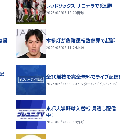
レッドソックス サヨナラで8連勝
2026/08/07 13:20
野球
復帰
本多灯が危険運転致傷罪で起訴
2026/08/07 11:24
水泳
配
全30競技を完全無料でライブ配信！
2025/06/23 00:00
インターハイ(インハイ.tv)
東都大学野球入替戦 見逃し配信
中！
2026/06/30 00:00
野球