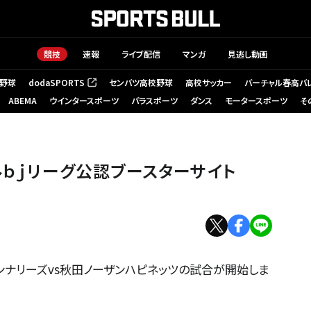
競技
速報
ライブ配信
マンガ
見逃し動画
野球
dodaSPORTS
センバツ高校野球
高校サッカー
バーチャル春高バ
（新しいタブで開く）
ABEMA
ウインタースポーツ
パラスポーツ
ダンス
モータースポーツ
そ
ルｂｊリーグ公認ブースターサイト
ハンナリーズvs秋田ノーザンハピネッツの試合が開始しま