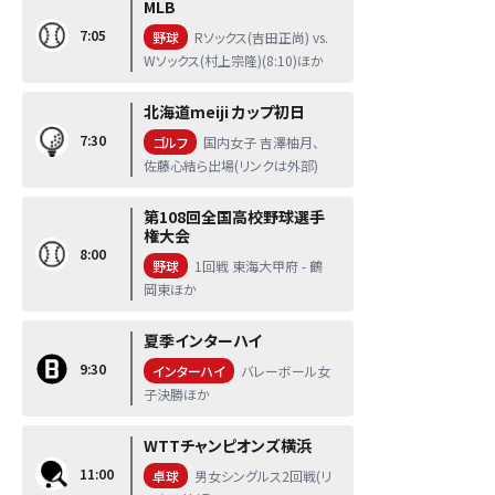
MLB
7:05
野球
Rソックス(吉田正尚) vs.
Wソックス(村上宗隆)(8:10)ほか
北海道meiji カップ初日
7:30
ゴルフ
国内女子 吉澤柚月、
佐藤心結ら出場(リンクは外部)
第108回全国高校野球選手
権大会
8:00
野球
1回戦 東海大甲府 - 鶴
岡東ほか
夏季インターハイ
9:30
インターハイ
バレーボール女
子決勝ほか
WTTチャンピオンズ横浜
11:00
卓球
男女シングルス2回戦(リ