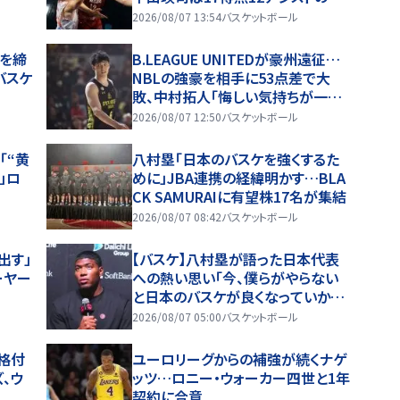
躍
2026/08/07 13:54
バスケットボール
携を締
B.LEAGUE UNITEDが豪州遠征…
バスケ
NBLの強豪を相手に53点差で大
敗、中村拓人「悔しい気持ちが一番
強い」
2026/08/07 12:50
バスケットボール
「“黄
八村塁「日本のバスケを強くするた
」ロ
めに」JBA連携の経緯明かす…BLA
CK SAMURAIに有望株17名が集結
2026/08/07 08:42
バスケットボール
出す」
【バスケ】八村塁が語った日本代表
ーヤー
への熱い思い「今、僕らがやらない
と日本のバスケが良くなっていかな
い」
2026/08/07 05:00
バスケットボール
格付
ユーロリーグからの補強が続くナゲ
、ウ
ッツ…ロニー・ウォーカー四世と1年
契約に合意