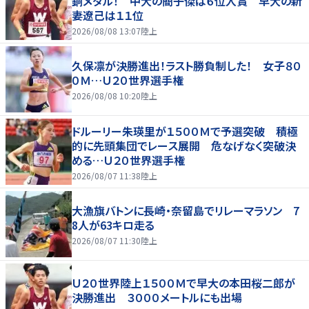
銅メダル！ 中大の簡子傑は６位入賞 早大の新
妻遼己は１１位
2026/08/08 13:07
陸上
久保凛が決勝進出！ラスト勝負制した！ 女子８０
０Ｍ…Ｕ２０世界選手権
2026/08/08 10:20
陸上
ドルーリー朱瑛里が１５００Ｍで予選突破 積極
的に先頭集団でレース展開 危なげなく突破決
める…Ｕ２０世界選手権
2026/08/07 11:38
陸上
大漁旗バトンに長崎・奈留島でリレーマラソン 7
8人が63キロ走る
2026/08/07 11:30
陸上
Ｕ２０世界陸上１５００Ｍで早大の本田桜二郎が
決勝進出 ３０００メートルにも出場