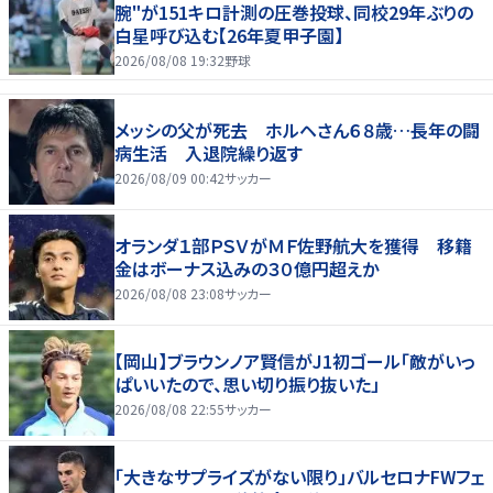
腕"が151キロ計測の圧巻投球、同校29年ぶりの
白星呼び込む【26年夏甲子園】
2026/08/08 19:32
野球
メッシの父が死去 ホルヘさん６８歳…長年の闘
病生活 入退院繰り返す
2026/08/09 00:42
サッカー
オランダ１部ＰＳＶがＭＦ佐野航大を獲得 移籍
金はボーナス込みの３０億円超えか
2026/08/08 23:08
サッカー
【岡山】ブラウンノア賢信がJ1初ゴール「敵がいっ
ぱいいたので、思い切り振り抜いた」
2026/08/08 22:55
サッカー
「大きなサプライズがない限り」バルセロナFWフェ