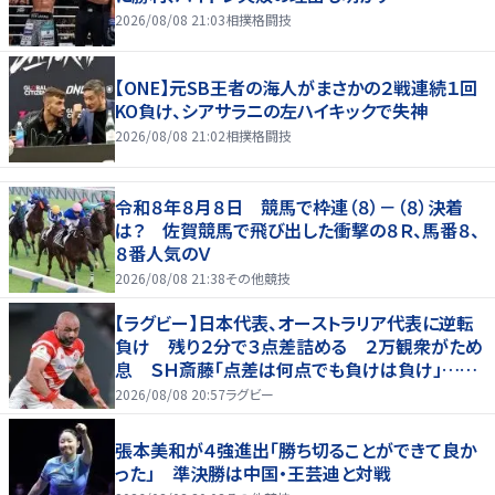
2026/08/08 21:03
相撲格闘技
【ONE】元SB王者の海人がまさかの２戦連続１回
KO負け、シアサラニの左ハイキックで失神
2026/08/08 21:02
相撲格闘技
令和８年８月８日 競馬で枠連（８）－（８）決着
は？ 佐賀競馬で飛び出した衝撃の８Ｒ、馬番８、
８番人気のＶ
2026/08/08 21:38
その他競技
【ラグビー】日本代表、オーストラリア代表に逆転
負け 残り２分で３点差詰める ２万観衆がため
息 ＳＨ斎藤「点差は何点でも負けは負け」…前
半にＳＯ伊藤龍が先制トライ、３２ー３５で惜敗
2026/08/08 20:57
ラグビー
張本美和が４強進出「勝ち切ることができて良か
った」 準決勝は中国・王芸迪と対戦