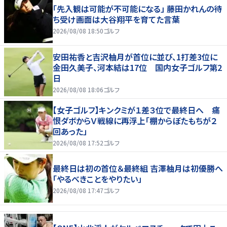
「先入観は可能が不可能になる」 藤田かれんの待
ち受け画面は大谷翔平を育てた言葉
2026/08/08 18:50
ゴルフ
安田祐香と吉沢柚月が首位に並び、1打差3位に
金田久美子、河本結は17位 国内女子ゴルフ第2
日
2026/08/08 18:06
ゴルフ
【女子ゴルフ】キンクミが１差３位で最終日へ 痛
恨ダボからＶ戦線に再浮上「棚からぼたもちが２
回あった」
2026/08/08 17:52
ゴルフ
最終日は初の首位＆最終組 吉澤柚月は初優勝へ
「やるべきことをやりたい」
2026/08/08 17:47
ゴルフ