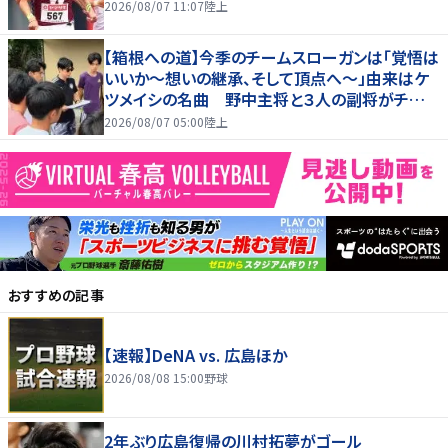
2026/08/07 11:07
陸上
【箱根への道】今季のチームスローガンは「覚悟は
いいか～想いの継承、そして頂点へ～」由来はケ
ツメイシの名曲 野中主将と３人の副将がチーム
を引っ張る…夏合宿特集第１弾、国学院大
2026/08/07 05:00
陸上
おすすめの記事
【速報】DeNA vs. 広島ほか
2026/08/08 15:00
野球
2年ぶり広島復帰の川村拓夢がゴール