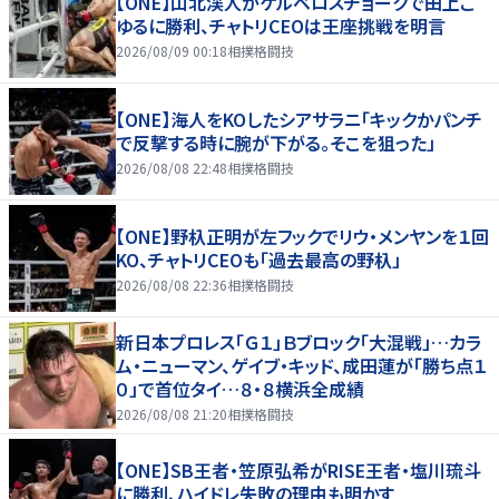
【ONE】山北渓人がケルベロスチョークで田上こ
ゆるに勝利、チャトリCEOは王座挑戦を明言
2026/08/09 00:18
相撲格闘技
【ONE】海人をKOしたシアサラニ「キックかパンチ
で反撃する時に腕が下がる。そこを狙った」
2026/08/08 22:48
相撲格闘技
【ONE】野杁正明が左フックでリウ・メンヤンを１回
KO、チャトリCEOも「過去最高の野杁」
2026/08/08 22:36
相撲格闘技
新日本プロレス「Ｇ１」Ｂブロック「大混戦」…カラ
ム・ニューマン、ゲイブ・キッド、成田蓮が「勝ち点１
０」で首位タイ…８・８横浜全成績
2026/08/08 21:20
相撲格闘技
【ONE】SB王者・笠原弘希がRISE王者・塩川琉斗
に勝利、ハイドレ失敗の理由も明かす