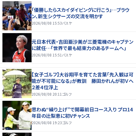
「優勝したらスカイダイビングに行こう」…ブラウ
ン、新生シクサーズの交流を明かす
2026/08/08 15:53
バスケ
元日本代表・吉田亜沙美が三菱電機のキャプテン
に就任…「世界で最も結束力のあるチームへ」
2026/08/08 15:51
バスケ
【女子ゴルフ】大谷翔平を育てた言葉「先入観は可
能が不可能になる」が教訓 藤田かれんが初Ｖへ
２差４位浮上
2026/08/08 20:11
ゴルフ
思わぬ“繰り上げ”で開幕前日コース入り プロ14
年目の辻梨恵に初Vチャンス
2026/08/08 19:23
ゴルフ