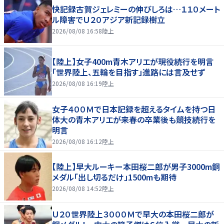
快記録古賀ジェレミーの伸びしろは…１１０メート
ル障害でＵ２０アジア新記録樹立
2026/08/08 16:58
陸上
【陸上】女子400m青木アリエが現役続行を明言
「世界陸上、五輪を目指す」進路には言及せず
2026/08/08 16:19
陸上
女子４００Ｍで日本記録を超えるタイムを持つ日
体大の青木アリエが来春の卒業後も競技続行を
明言
2026/08/08 16:12
陸上
【陸上】早大ルーキー本田桜二郎が男子3000m銅
メダル「出し切るだけ」1500mも期待
2026/08/08 14:52
陸上
Ｕ２０世界陸上３０００Ｍで早大の本田桜二郎が