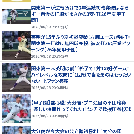
関東第一が逆転負けで3年連続初戦突破はなら
ず…自慢の打線がまさかの3安打【26年夏甲子
園】
2026/08/08 20:37
野球
英明が15年ぶり夏初戦突破！左腕エースが強打・
関東第一打線に無四球完投、被安打3の圧巻ピッ
チング【26年夏甲子園】
2026/08/08 20:35
野球
関東第一vs英明は前半終了で1対1の好ゲーム！
ハイレベルな攻防に「1回戦で当たるのはもったい
ない」とファン感嘆
2026/08/08 20:04
野球
【甲子園】強心臓！大分商・プロ注目の平田玲翔
「楽しい場面作ってくれた」ピンチで救援圧巻投球
2026/06/23 00:00
野球
大分商が今大会の公立勢初勝利！"大分の怪