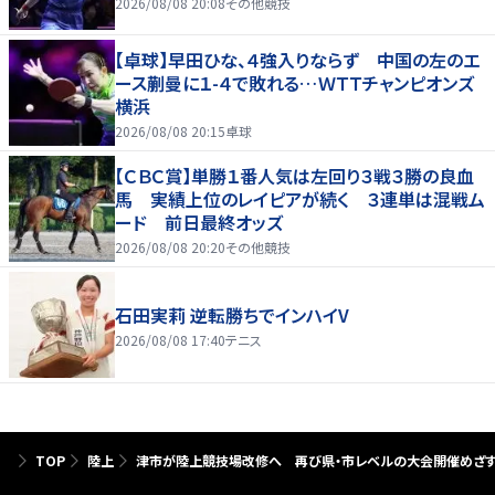
2026/08/08 20:08
その他競技
【卓球】早田ひな、４強入りならず 中国の左のエ
ース蒯曼に１-４で敗れる…ＷＴＴチャンピオンズ
横浜
2026/08/08 20:15
卓球
【ＣＢＣ賞】単勝１番人気は左回り３戦３勝の良血
馬 実績上位のレイピアが続く ３連単は混戦ム
ード 前日最終オッズ
2026/08/08 20:20
その他競技
石田実莉 逆転勝ちでインハイV
2026/08/08 17:40
テニス
TOP
陸上
津市が陸上競技場改修へ 再び県・市レベルの大会開催めざ