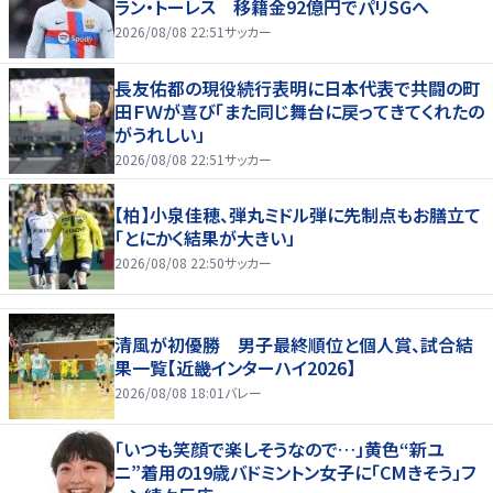
ラン・トーレス 移籍金92億円でパリSGへ
2026/08/08 22:51
サッカー
長友佑都の現役続行表明に日本代表で共闘の町
田ＦＷが喜び「また同じ舞台に戻ってきてくれたの
がうれしい」
2026/08/08 22:51
サッカー
【柏】小泉佳穂、弾丸ミドル弾に先制点もお膳立て
「とにかく結果が大きい」
2026/08/08 22:50
サッカー
清風が初優勝 男子最終順位と個人賞、試合結
果一覧【近畿インターハイ2026】
2026/08/08 18:01
バレー
「いつも笑顔で楽しそうなので…」黄色“新ユ
ニ”着用の19歳バドミントン女子に「CMきそう」フ