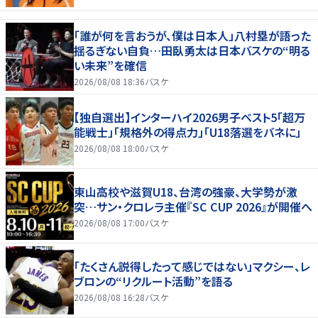
「誰が何を言おうが、僕は日本人」八村塁が語った
揺るぎない自負…田臥勇太は日本バスケの“明る
い未来”を確信
2026/08/08 18:36
バスケ
【独自選出】インターハイ2026男子ベスト5「超万
能戦士」「規格外の得点力」「U18落選をバネに」
2026/08/08 18:00
バスケ
東山高校や滋賀U18、台湾の強豪、大学勢が激
突…サン・クロレラ主催『SC CUP 2026』が開催へ
2026/08/08 17:00
バスケ
「たくさん説得したって感じではない」マクシー、レ
ブロンの“リクルート活動”を語る
2026/08/08 16:28
バスケ