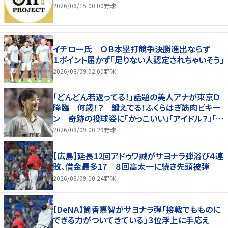
2026/06/15 00:00
野球
イチロー氏 ＯＢ本塁打競争決勝進出ならず
１ポイント届かず「足りない人認定されちゃいそう」
2026/08/09 02:00
野球
「どんどん若返ってる！」話題の美人アナが東京Ｄ
降臨 何歳！？ 鍛えてる！ふくらはぎ筋肉ピキー
ン 奇跡の投球姿に「かっこいい」「アイドル？」「女
神」
2026/08/09 00:29
野球
【広島】延長12回アドゥワ誠がサヨナラ弾浴び４連
敗、借金最多17 ８回高太一に続き先頭被弾
2026/08/09 00:24
野球
【DeNA】筒香嘉智がサヨナラ弾「接戦でもものに
できる力がついてきている」３位浮上に手応え