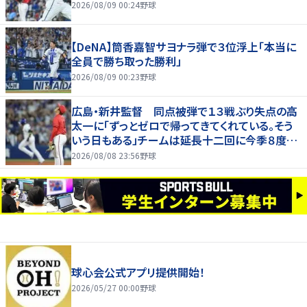
2026/08/09 00:24
野球
【DeNA】筒香嘉智サヨナラ弾で３位浮上「本当に
全員で勝ち取った勝利」
2026/08/09 00:23
野球
広島・新井監督 同点被弾で１３戦ぶり失点の高
太一に「ずっとゼロで帰ってきてくれている。そう
いう日もある」チームは延長十二回に今季８度目
サヨナラ負け
2026/08/08 23:56
野球
球心会公式アプリ提供開始！
2026/05/27 00:00
野球