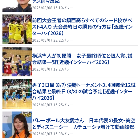
ァン続々反応
2026/08/08 16:10
バレー
前回大会王者の鎮西高らすべてのシード校がベ
スト4入り 大会最終日の勝負の行方は【近畿イン
ターハイ2026】
2026/08/07 22:22
バレー
横浜隼人が初優勝 女子最終順位と個人賞、試
合結果一覧【近畿インターハイ2026】
2026/08/07 17:23
バレー
男子3日目（8/7）決勝トーナメント3、4回戦全12試
合結果と最終日（8/8）の試合予定【近畿インター
ハイ2026】
2026/08/07 15:25
バレー
バレーボール大友愛さん 日本代表の長女・美空
とディズニーシー カチューシャ着けて動画撮影
2026/08/07 15:08
バレー