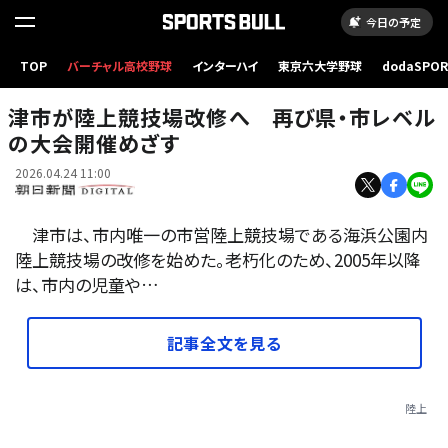
今日の予定
TOP
バーチャル高校野球
インターハイ
東京六大学野球
dodaSPO
改修後の陸上競技場のイメージ図=津市提供
（新しいタブ
津市が陸上競技場改修へ 再び県・市レベル
の大会開催めざす
2026.04.24 11:00
津市は、市内唯一の市営陸上競技場である海浜公園内
陸上競技場の改修を始めた。老朽化のため、2005年以降
は、市内の児童や…
記事全文を見る
陸上