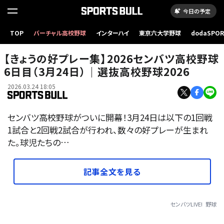
今日の予定
TOP
バーチャル高校野球
インターハイ
東京六大学野球
dodaSPO
（新しいタブ
【きょうの好プレー集】2026センバツ高校野球
6日目（3月24日）｜選抜高校野球2026
2026.03.24 18:05
センバツ高校野球がついに開幕！3月24日は以下の1回戦
1試合と2回戦2試合が行われ、数々の好プレーが生まれ
た。球児たちの…
記事全文を見る
センバツLIVE!
野球