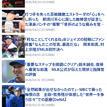
2026/04/24 14:51
WBC
打つ手を失った百戦錬磨エストラーダの「心」をへ
し折った 那須川天心に屈した敵陣営が証言し
た渾身パンチの“衝撃”「骨折のような痛みを覚え
た」
2026/04/12 05:50
WBC
「粋なことしてくれるね」Bジェイズの投稿にファン
興奮「なんだこの写真、最高だな」 岡本和真、村
上宗隆がMLB初対決へ
2026/04/03 20:52
WBC
「重要なステップを順調にクリア」鈴木誠也、復帰
へ着実な前進 MLB公式が伝えた現状と指揮官
の評価
2026/03/31 19:23
WBC
「全然結果が出せなかったので」--WBCで募った
悔恨の念 主砲・牧秀悟が体感した“世界一を争
う日々”での葛藤【DeNA】
2026/03/25 06:10
WBC