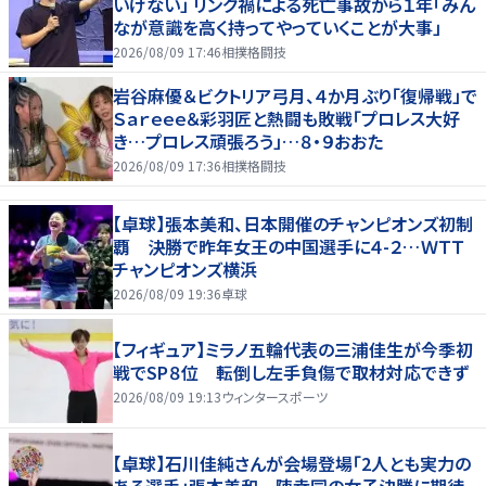
いけない」 リング禍による死亡事故から１年「みん
なが意識を高く持ってやっていくことが大事」
2026/08/09 17:46
相撲格闘技
岩谷麻優＆ビクトリア弓月、４か月ぶり「復帰戦」で
Ｓａｒｅｅｅ＆彩羽匠と熱闘も敗戦「プロレス大好
き…プロレス頑張ろう」…８・９おおた
2026/08/09 17:36
相撲格闘技
【卓球】張本美和、日本開催のチャンピオンズ初制
覇 決勝で昨年女王の中国選手に４-２…ＷＴＴ
チャンピオンズ横浜
2026/08/09 19:36
卓球
【フィギュア】ミラノ五輪代表の三浦佳生が今季初
戦でSP８位 転倒し左手負傷で取材対応できず
2026/08/09 19:13
ウィンタースポーツ
【卓球】石川佳純さんが会場登場「2人とも実力の
ある選手」張本美和－陳幸同の女子決勝に期待