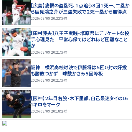
【広島】痛恨の盗塁死、１点追う８回１死一、二塁か
ら辰見鴻之介が三盗失敗で２死一塁から無得点
2026/08/09 20:22
野球
【田村藤夫】八王子実践・塚原君にデリケートな投
手心理見た 平常心保てはどれほど困難なこと
か
2026/08/09 20:21
野球
阪神 横浜高校対決で伊藤将は５回０封の好投
も勝敗つかず 球数かさみ５回降板
2026/08/09 20:21
野球
【阪神】２年目右腕・木下里都、自己最速タイの16
1キロをマーク
2026/08/09 20:18
野球