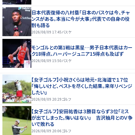
日本代表復帰の八村塁「日本のバスケは今、チャ
ンスがある。本当に今が大事」代表での自身の役
割も語る
2026/08/09 17:45
バスケ
モンゴルとの第1戦は黒星…男子日本代表はカー
ク18得点、ハーパージュニア15得点も及ばず
2026/08/09 15:50
バスケ
【女子ゴルフ】小祝さくらは地元・北海道で１７位
「悔しいけど、ベストを尽くした結果。来年リベンジ
したい」
2026/08/09 20:29
ゴルフ
【女子ゴルフ】安田祐香は３勝目ならず３位「ミス
が出てしまった。悔いはない」 吉沢柚月とのＶ争
いで敗れる
2026/08/09 20:06
ゴルフ