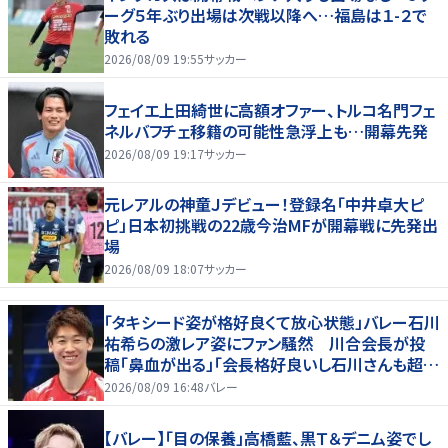
ーグ５年ぶり出場は次戦以降へ…福島は１-２で
敗れる
2026/08/09 19:55
サッカー
フェイエ上田綺世に高額オファー、トルコ名門フェ
ネルバフチェ移籍の可能性急浮上も…開幕先発
2026/08/09 19:17
サッカー
元レアルの神童Ｊデビュー！登録名「中井卓大ピ
ピ」日本初挑戦の22歳今治MFが開幕戦に先発出
場
2026/08/09 18:07
サッカー
「タキシード姿が格好良くて放心状態」バレー石川
祐希らの激レア姿にファン騒然 川合会長が投
稿「鼻血が出る」「会長格好良いし石川さんも超格
好いい」
2026/08/09 16:48
バレー
【バレー】「目の保養」高橋藍、黒Ｔ＆デニム姿でし