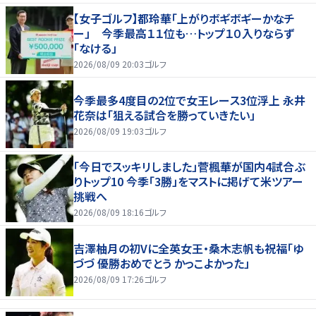
【女子ゴルフ】都玲華「上がりボギボギーかなチ
ー」 今季最高１１位も…トップ１０入りならず
「なける」
2026/08/09 20:03
ゴルフ
今季最多4度目の2位で女王レース3位浮上 永井
花奈は「狙える試合を勝っていきたい」
2026/08/09 19:03
ゴルフ
「今日でスッキリしました」菅楓華が国内4試合ぶ
りトップ10 今季「3勝」をマストに掲げて米ツアー
挑戦へ
2026/08/09 18:16
ゴルフ
吉澤柚月の初Vに全英女王・桑木志帆も祝福「ゆ
づづ 優勝おめでとう かっこよかった」
2026/08/09 17:26
ゴルフ