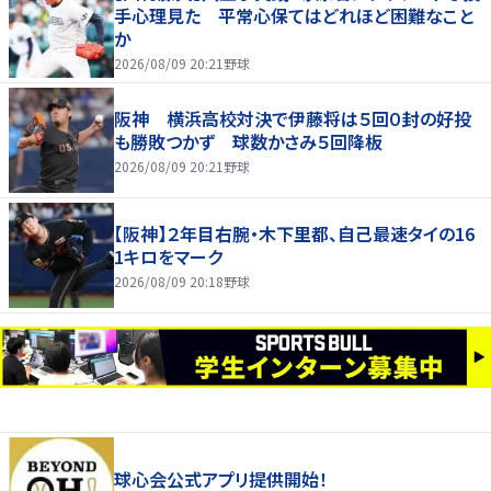
手心理見た 平常心保てはどれほど困難なこと
か
2026/08/09 20:21
野球
阪神 横浜高校対決で伊藤将は５回０封の好投
も勝敗つかず 球数かさみ５回降板
2026/08/09 20:21
野球
【阪神】２年目右腕・木下里都、自己最速タイの16
1キロをマーク
2026/08/09 20:18
野球
球心会公式アプリ提供開始！