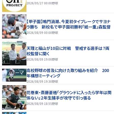
2026/05/27 00:00
野球
【甲子園】鳴門渦潮、今夏初タイブレークでサヨナ
ラ勝ち 新校名で甲子園初勝利「紙一重」森監督
2026/08/09 00:00
野球
天理と福山が10日に対戦 警戒する選手は？両
校監督に聞く
2026/08/09 19:00
野球
高校野球の普及に向けた取り組みを紹介 200
年構想ミーティング
2026/08/09 19:30
野球
花巻東・斎藤蒼梧「グラウンドに入ったら学年は関
係ない」２年生捕手が攻守で引っ張る
2026/08/09 18:55
野球