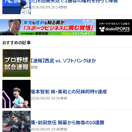
た」６回無失点で２勝目の権利を持って降板
2026/08/09 20:14
野球
おすすめの記事
【速報】西武 vs. ソフトバンクほか
野球
張本智和 妹・美和との兄妹同時V達成
2026/08/09 20:30
卓球
鷹・前田悠伍 開幕から無傷の10連勝
2026/08/09 19:46
野球