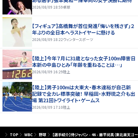
2026/08/09 18:59
卓球
【フィギュア】高橋舞が首位発進「悔いを残さず」２
年ぶりの全日本へラストイヤーに懸ける
2026/08/09 18:22
ウィンタースポーツ
【陸上】今年７月に31歳となった女子100m障害日
本新の中島ひとみ「年齢を重ねることは…」
2026/08/09 16:29
陸上
【陸上】男子100mは大東大・春木達裕が自己新
記録で全カレ標準突破！ 早稲田・水野琉之介も出
場 第21回トワイライト・ゲームス
2026/08/09 17:10
陸上
TOP
WBC
野球
【選手紹介】侍ジャパン - 46 - 藤平尚真（東北楽天ゴ