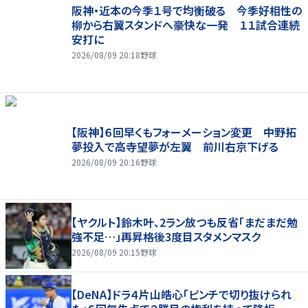
阪神・近本の今季１号で均衡破る 今季好相性の
柳から右翼スタンドへ豪快な一発 １１試合連続
安打に
2026/08/09 20:18
野球
【阪神】６回早くもフォーメーション変更 中野拓
夢投入で高寺望夢が左翼 前川右京下げる
2026/08/09 20:16
野球
【ヤクルト】鈴木叶、2ラン放つも反省「まだまだ勉
強不足…」再昇格後3度目スタメンマスク
2026/08/09 20:15
野球
【DeNA】ドラ４片山皓心「ピンチで切り抜けられ