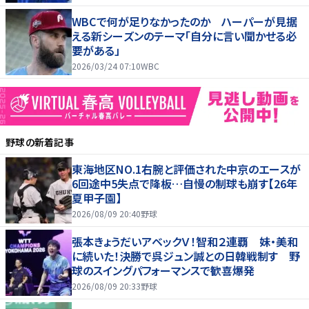
WBCで何が足りなかったのか ハーパーが見据
える新シーズンのテーマ「自分に言い聞かせる必
要がある」
2026/03/24 07:10
WBC
野球
の新着記事
東海地区NO.1右腕と評価された中京のエースが
6回途中5失点で降板…自慢の制球も崩す【26年
夏甲子園】
2026/08/09 20:40
野球
張本きょうだいアベックＶ！智和２連覇 妹・美和
に続いた！決勝で呉ジュン誠との日韓戦制す 野
球のスイングパフォーマンスで歓喜爆発
2026/08/09 20:33
野球