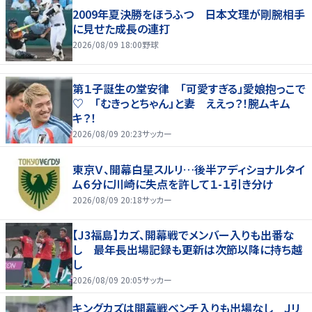
2009年夏決勝をほうふつ 日本文理が剛腕相手
に見せた成長の連打
2026/08/09 18:00
野球
第１子誕生の堂安律 「可愛すぎる」愛娘抱っこで
♡ 「むきっとちゃん」と妻 ええっ？！腕ムキム
キ？！
2026/08/09 20:23
サッカー
東京Ｖ、開幕白星スルリ…後半アディショナルタイ
ム６分に川崎に失点を許して１-１引き分け
2026/08/09 20:18
サッカー
【J3福島】カズ、開幕戦でメンバー入りも出番な
し 最年長出場記録も更新は次節以降に持ち越
し
2026/08/09 20:05
サッカー
キングカズは開幕戦ベンチ入りも出場なし Ｊリ