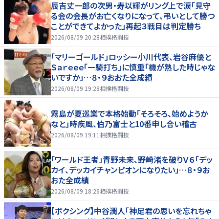
辰吉丈一郎の次男・寿以輝がリング上で涙「見守
る会の会長がお亡くなりになって、弔いとして勝つ
ことができてよかった」再起３戦目は判定勝ち
2026/08/09 20:28
相撲格闘技
「マリーゴールド」ロッシー小川代表、岩谷麻優と
Ｓａｒｅｅｅ「一騎打ち」に慎重「機が熟した時じゃな
いですか」…８・９おおた全成績
2026/08/09 19:28
相撲格闘技
霧島が夏巡業で本格始動「そろそろ、始めようか
なと」時疾風、伯乃富士と10番申し合い稽古
2026/08/09 19:11
相撲格闘技
「ワールド王者」青野未来、野崎渚を破りＶ６「デッ
カイ、デッカイチャンピオンになりたい」…８・９お
おた全成績
2026/08/09 18:26
相撲格闘技
【ボクシング】中谷潤人「神足君の思いを忘れちゃ