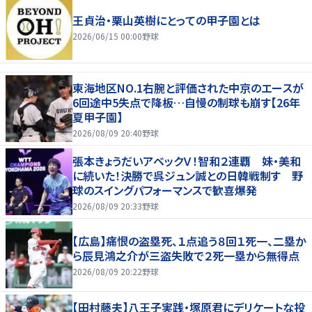
王貞治・栗山英樹にとっての甲子園とは
2026/06/15 00:00
野球
東海地区NO.1右腕と評価された中京のエースが
6回途中5失点で降板…自慢の制球も崩す【26年
夏甲子園】
2026/08/09 20:40
野球
張本きょうだいアベックＶ！智和２連覇 妹・美和
に続いた！決勝で呉ジュン誠との日韓戦制す 野
球のスイングパフォーマンスで歓喜爆発
2026/08/09 20:33
野球
【広島】痛恨の盗塁死、１点追う８回１死一、二塁か
ら辰見鴻之介が三盗失敗で２死一塁から無得点
2026/08/09 20:22
野球
【田村藤夫】八王子実践・塚原君にデリケートな投