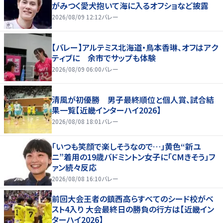
がみつく愛犬抱いて海に入るオフショなど披露
2026/08/09 12:12
バレー
【バレー】アルテミス北海道・鳥本香琳、オフはアク
ティブに 余市でサップも体験
2026/08/09 06:00
バレー
清風が初優勝 男子最終順位と個人賞、試合結
果一覧【近畿インターハイ2026】
2026/08/08 18:01
バレー
「いつも笑顔で楽しそうなので…」黄色“新ユ
ニ”着用の19歳バドミントン女子に「CMきそう」フ
ァン続々反応
2026/08/08 16:10
バレー
前回大会王者の鎮西高らすべてのシード校がベ
スト4入り 大会最終日の勝負の行方は【近畿イン
ターハイ2026】