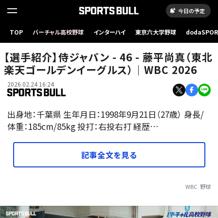
今日の予定
TOP
バーチャル高校野球
インターハイ
東京六大学野球
dodaSPO
（新しいタブ
【選手紹介】侍ジャパン - 46 - 藤平尚真（東北
楽天ゴールデンイーグルス）｜WBC 2026
2026.02.24 16:24
出身地：千葉県 生年月日：1998年9月21日（27歳） 身長/
体重：185cm/85kg 投打：右投右打 経歴…
記事全文を見る
WBC
野球