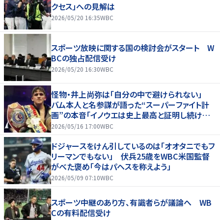
クセス」への見解は
2026/05/20 16:35
WBC
スポーツ放映に関する国の検討会がスタート W
BCの独占配信受け
2026/05/20 16:30
WBC
怪物・井上尚弥は「自分の中で避けられない」
バム本人と名参謀が語った“スーパーファイト計
画”の本音「イノウエは史上最高と証明し続けて
いる」
2026/05/16 17:00
WBC
ドジャースをけん引しているのは「オオタニでもフ
リーマンでもない」 伏兵25歳をWBC米国監督
がべた褒め「今はパヘスを称えよう」
2026/05/09 07:10
WBC
スポーツ中継のあり方、有識者らが議論へ WB
Cの有料配信受け