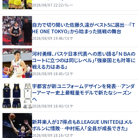
2026/08/07 22:22
バレー
自力で切り開いた佐藤久遠がベスト5に選出…『T
HE ONE TOKYO』から始まった挑戦の舞台
2026/08/09 19:46
バスケ
河村勇輝、バスケ日本代表への思い語る「ＮＢＡの
コートに立つのは同じレベル」「強豪国とも対等に
戦える力はある」
2026/08/09 18:45
バスケ
宇都宮が新ユニフォームデザインを発表…アンダ
ーアーマー史上最軽量モデルで新たなシーズン
へ
2026/08/09 18:43
バスケ
新井楽人が17得点もB.LEAGUE UNITEDはメル
ボルンに惜敗…中村拓人「全員が成長できた」
2026/08/09 18:16
バスケ