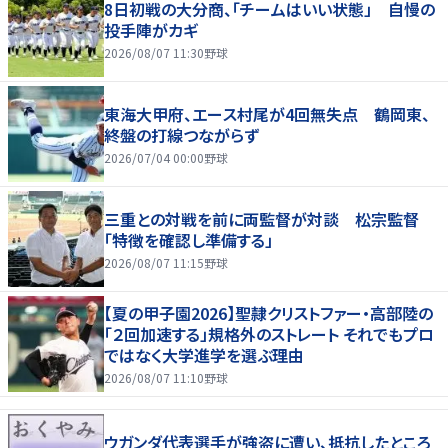
8日初戦の大分商、「チームはいい状態」 自慢の
投手陣がカギ
2026/08/07 11:30
野球
東海大甲府、エース村尾が4回無失点 鶴岡東、
終盤の打線つながらず
2026/07/04 00:00
野球
三重との対戦を前に両監督が対談 松宗監督
「特徴を確認し準備する」
2026/08/07 11:15
野球
【夏の甲子園2026】聖隷クリストファー・高部陸の
「２回加速する」規格外のストレート それでもプロ
ではなく大学進学を選ぶ理由
2026/08/07 11:10
野球
ウガンダ代表選手が強盗に遭い、抵抗したところ