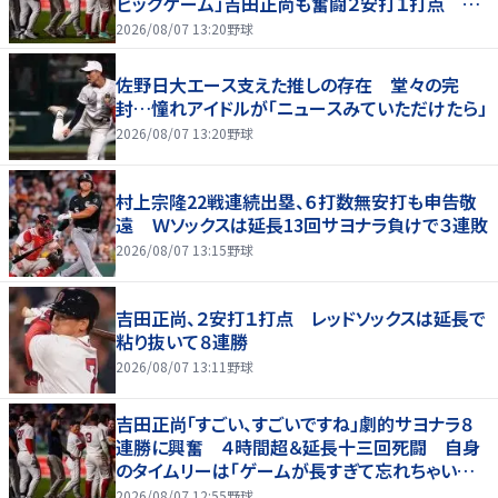
ビッグゲーム」吉田正尚も奮闘２安打１打点 本
拠地熱狂
2026/08/07 13:20
野球
佐野日大エース支えた推しの存在 堂々の完
封…憧れアイドルが「ニュースみていただけたら」
2026/08/07 13:20
野球
村上宗隆22戦連続出塁、６打数無安打も申告敬
遠 Ｗソックスは延長13回サヨナラ負けで３連敗
2026/08/07 13:15
野球
吉田正尚、２安打１打点 レッドソックスは延長で
粘り抜いて８連勝
2026/08/07 13:11
野球
吉田正尚「すごい、すごいですね」劇的サヨナラ８
連勝に興奮 ４時間超＆延長十三回死闘 自身
のタイムリーは「ゲームが長すぎて忘れちゃいまし
た」
2026/08/07 12:55
野球