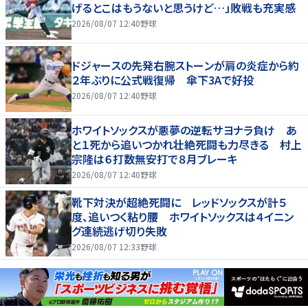
げるとこはもうないと思うけど…」敗戦も充実感
2026/08/07 12:40
野球
ドジャースの先発右腕ストーンが肩の炎症から約
２年ぶりに公式戦復帰 傘下3Aで好投
2026/08/07 12:40
野球
ホワイトソックスが悪夢の逆転サヨナラ負け あ
と１死から追いつかれ壮絶死闘も力尽きる 村上
宗隆は６打数無安打で８月ブレーキ
2026/08/07 12:40
野球
靴下対決が超絶死闘に レッドソックスが計５
度、追いつく粘り腰 ホワイトソックスは４イニン
グ連続逃げ切り失敗
2026/08/07 12:33
野球