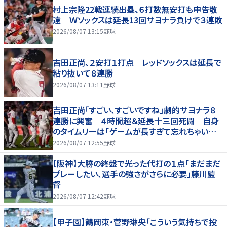
村上宗隆22戦連続出塁、６打数無安打も申告敬
遠 Ｗソックスは延長13回サヨナラ負けで３連敗
2026/08/07 13:15
野球
吉田正尚、２安打１打点 レッドソックスは延長で
粘り抜いて８連勝
2026/08/07 13:11
野球
吉田正尚「すごい、すごいですね」劇的サヨナラ８
連勝に興奮 ４時間超＆延長十三回死闘 自身
のタイムリーは「ゲームが長すぎて忘れちゃいまし
た」
2026/08/07 12:55
野球
【阪神】大勝の終盤で光った代打の１点「まだまだ
プレーしたい、選手の強さがさらに必要」藤川監
督
2026/08/07 12:42
野球
【甲子園】鶴岡東・菅野琳央「こういう気持ちで投