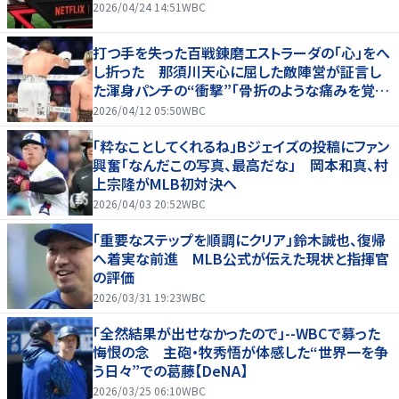
2026/04/24 14:51
WBC
打つ手を失った百戦錬磨エストラーダの「心」をへ
し折った 那須川天心に屈した敵陣営が証言し
た渾身パンチの“衝撃”「骨折のような痛みを覚え
た」
2026/04/12 05:50
WBC
「粋なことしてくれるね」Bジェイズの投稿にファン
興奮「なんだこの写真、最高だな」 岡本和真、村
上宗隆がMLB初対決へ
2026/04/03 20:52
WBC
「重要なステップを順調にクリア」鈴木誠也、復帰
へ着実な前進 MLB公式が伝えた現状と指揮官
の評価
2026/03/31 19:23
WBC
「全然結果が出せなかったので」--WBCで募った
悔恨の念 主砲・牧秀悟が体感した“世界一を争
う日々”での葛藤【DeNA】
2026/03/25 06:10
WBC