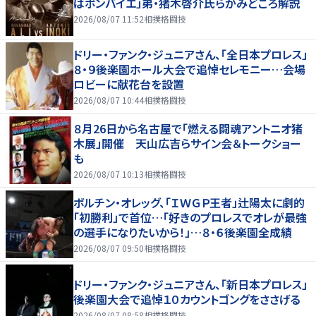
はボンバイエ」弟・猪木啓介氏らがみどころ解説
2026/08/07 11:52
相撲格闘技
ドリー・ファンク・ジュニアさん、「全日本プロレス」
８・９後楽園ホール大会で追悼セレモニー…会場
ロビーに献花台を設置
2026/08/07 10:44
相撲格闘技
８月26日から名古屋で「燃える闘魂アントニオ猪
木展」開催 天山広吉らサイン会＆トークショー
も
2026/08/07 10:13
相撲格闘技
ボルチン・オレッグ、「ＩＷＧＰ王者」辻陽太に劇的
「初勝利」で首位…「好きのプロレスでオレが最強
の選手になりたいから！」…８・６後楽園全成績
2026/08/07 09:50
相撲格闘技
ドリー・ファンク・ジュニアさん、「新日本プロレス」
後楽園大会で追悼１０カウントゴングをささげる
2026/08/07 08:58
相撲格闘技