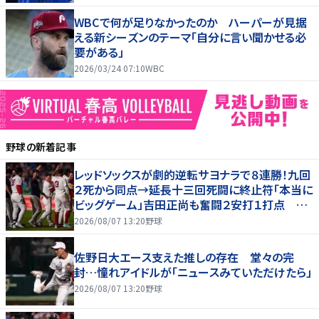
WBCで何が足りなかったのか ハーパーが見据
える新シーズンのテーマ「自分に言い聞かせる必
要がある」
2026/03/24 07:10
WBC
野球
の新着記事
レッドソックスが劇的逆転サヨナラで８連勝！九回
２死から同点→延長十三回死闘に終止符「本当に
ビッグゲーム」吉田正尚も奮闘２安打１打点 本
拠地熱狂
2026/08/07 13:20
野球
佐野日大エース支えた推しの存在 堂々の完
封…憧れアイドルが「ニュースみていただけたら」
2026/08/07 13:20
野球