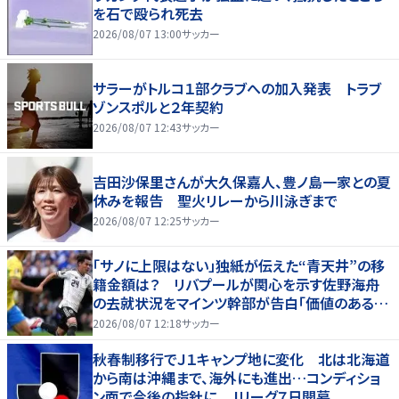
を石で殴られ死去
2026/08/07 13:00
サッカー
サラーがトルコ１部クラブへの加入発表 トラブ
ゾンスポルと２年契約
2026/08/07 12:43
サッカー
吉田沙保里さんが大久保嘉人、豊ノ島一家との夏
休みを報告 聖火リレーから川泳ぎまで
2026/08/07 12:25
サッカー
「サノに上限はない」独紙が伝えた“青天井”の移
籍金額は？ リバプールが関心を示す佐野海舟
の去就状況をマインツ幹部が告白「価値のあるも
のになる」
2026/08/07 12:18
サッカー
秋春制移行でＪ１キャンプ地に変化 北は北海道
から南は沖縄まで、海外にも進出…コンディショ
ン面で今後の指針に Jリーグ７日開幕