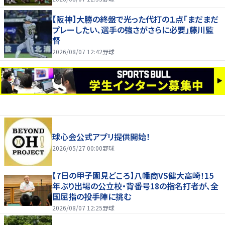
【阪神】大勝の終盤で光った代打の１点「まだまだ
プレーしたい、選手の強さがさらに必要」藤川監
督
2026/08/07 12:42
野球
球心会公式アプリ提供開始！
2026/05/27 00:00
野球
【7日の甲子園見どころ】八幡商VS健大高崎！15
年ぶり出場の公立校・背番号18の指名打者が、全
国屈指の投手陣に挑む
2026/08/07 12:25
野球