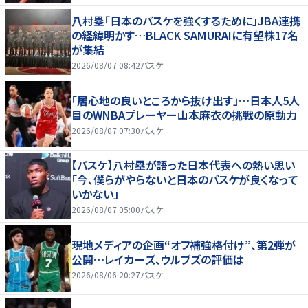
八村塁「日本のバスケを強くするために」JBA連携
の経緯明かす…BLACK SAMURAIに有望株17名
が集結
2026/08/07 08:42
バスケ
「居心地の良いところから抜け出す」…日本人5人
目のWNBAプレーヤー山本麻衣の挑戦の原動力
2026/08/07 07:30
バスケ
【バスケ】八村塁が語った日本代表への熱い思い
「今、僕らがやらないと日本のバスケが良くなって
いかない」
2026/08/07 05:00
バスケ
現地メディアの企画“オフ補強格付け”、第2弾が
公開…レイカーズ、ウルブズの評価は
2026/08/06 20:27
バスケ