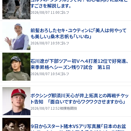
すごさを解説します。
2026/08/07 11:00
ゴルフ
前髪おろしたセキ・ユウティンに「美人は何やって
も美しい」桑木志帆も「いいね」
2026/08/07 10:59
ゴルフ
石川遼が下部ツアー初Ｖへ４打差12位で好発進、
来季昇格へシーズン残り７試合 第１日
2026/08/07 10:54
ゴルフ
ボクシング那須川天心が井上拓真との再戦チケッ
ト告知 「面白いですからワクワクさせますから」
2026/08/07 12:52
相撲格闘技
９日からスタート猪木VSアリ写真展「日本のお盆