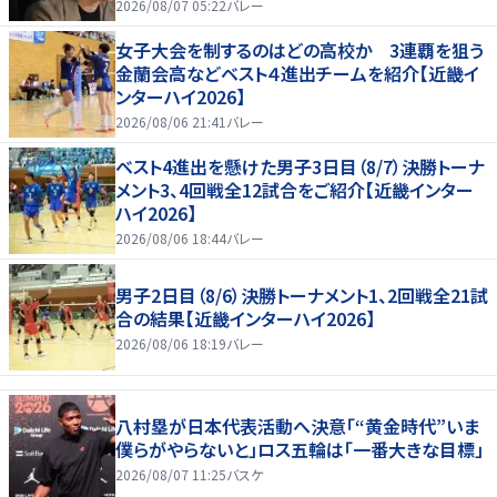
2026/08/07 05:22
バレー
女子大会を制するのはどの高校か 3連覇を狙う
金蘭会高などベスト４進出チームを紹介【近畿イ
ンターハイ2026】
2026/08/06 21:41
バレー
ベスト4進出を懸けた男子3日目（8/7）決勝トーナ
メント3、4回戦全12試合をご紹介【近畿インター
ハイ2026】
2026/08/06 18:44
バレー
男子2日目（8/6）決勝トーナメント1、2回戦全21試
合の結果【近畿インターハイ2026】
2026/08/06 18:19
バレー
八村塁が日本代表活動へ決意「“黄金時代”いま
僕らがやらないと」ロス五輪は「一番大きな目標」
2026/08/07 11:25
バスケ