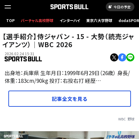
今日の予定
TOP
バーチャル高校野球
インターハイ
東京六大学野球
dodaSPO
（新しいタブ
【選手紹介】侍ジャパン - 15 - 大勢（読売ジャ
イアンツ）｜WBC 2026
2026.02.24 15:31
出身地：兵庫県 生年月日：1999年6月29日（26歳） 身長/
体重：183cm/90kg 投打：右投右打 経歴…
記事全文を見る
WBC
野球