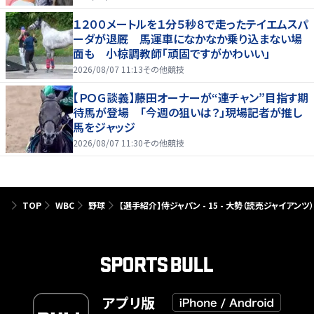
１２００メートルを１分５秒８で走ったテイエムスパ
ーダが退厩 馬運車になかなか乗り込まない場
面も 小椋調教師「頑固ですがかわいい」
2026/08/07 11:13
その他競技
【ＰＯＧ談義】藤田オーナーが“連チャン”目指す期
待馬が登場 「今週の狙いは？」現場記者が推し
馬をジャッジ
2026/08/07 11:30
その他競技
TOP
WBC
野球
【選手紹介】侍ジャパン - 15 - 大勢（読売ジャイアンツ）
アプリ版