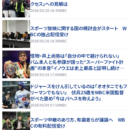
クセス」への見解は
2026/05/20 16:35
WBC
スポーツ放映に関する国の検討会がスタート W
BCの独占配信受け
2026/05/20 16:30
WBC
怪物・井上尚弥は「自分の中で避けられない」
バム本人と名参謀が語った“スーパーファイト計
画”の本音「イノウエは史上最高と証明し続けて
いる」
2026/05/16 17:00
WBC
ドジャースをけん引しているのは「オオタニでもフ
リーマンでもない」 伏兵25歳をWBC米国監督
がべた褒め「今はパヘスを称えよう」
2026/05/09 07:10
WBC
スポーツ中継のあり方、有識者らが議論へ WB
Cの有料配信受け