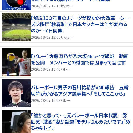
2026/08/07 12:15
サッカー
【解説】３３年目のＪリーグが歴史的大改革 シー
ズン移行「秋春制」で日本サッカーは何が変わる
のか…７日開幕
2026/08/07 12:05
サッカー
【バレー】佐藤淑乃が乃木坂46ライブ観戦 動画
を公開 メンバーとの対面では固まって話せず
2026/08/07 10:46
バレー
バレーボール男子の石川祐希がVNL報告 五輪
切符がかかるアジア選手権へ「そしてここから」
2026/08/07 10:08
バレー
「誰かと思って…」元バレーボール日本代表 雰
囲気“激変”姿が話題「モデルさんみたいです」「め
ちゃキレイ」