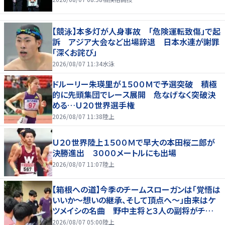
【競泳】本多灯が人身事故 「危険運転致傷」で起
訴 アジア大会など出場辞退 日本水連が謝罪
「深くお詫び」
2026/08/07 11:34
水泳
ドルーリー朱瑛里が１５００Ｍで予選突破 積極
的に先頭集団でレース展開 危なげなく突破決
める…Ｕ２０世界選手権
2026/08/07 11:38
陸上
Ｕ２０世界陸上１５００Ｍで早大の本田桜二郎が
決勝進出 ３０００メートルにも出場
2026/08/07 11:07
陸上
【箱根への道】今季のチームスローガンは「覚悟は
いいか～想いの継承、そして頂点へ～」由来はケ
ツメイシの名曲 野中主将と３人の副将がチーム
を引っ張る…夏合宿特集第１弾、国学院大
2026/08/07 05:00
陸上