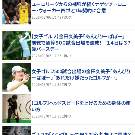
ユーロリーグからの補強が続くナゲッツ…ロニ
ー・ウォーカー四世と1年契約に合意
2026/08/06 19:43
バスケ
【女子ゴルフ】金田久美子「あんびりーばぼー」
前戦で通算５００試合出場を達成！ １４日は３７
歳バースデー
2026/08/07 12:35
ゴルフ
女子ゴルフ500試合出場の金田久美子「あんびり
ーばぼー」「あれだけ嫌だったゴルフが…」
2026/08/07 11:32
ゴルフ
【ゴルフ】ヘッドスピードを上げるための身体の使
い方
2026/08/07 11:30
ゴルフ
ゴルフの「シングル」って何？ 初心者向けに意味と