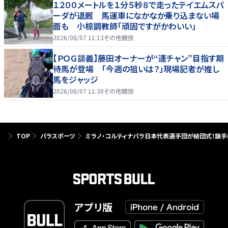
１２００メートルを１分５秒８で走ったテイエムスパ
ーダが退厩 馬運車になかなか乗り込まない場
面も 小椋調教師「頑固ですがかわいい」
2026/08/07 11:13
その他競技
【ＰＯＧ談義】藤田オーナーが“連チャン”目指す期
待馬が登場 「今週の狙いは？」現場記者が推し
馬をジャッジ
2026/08/07 11:30
その他競技
TOP
パラスポーツ
ミラノ・コルティナパラ日本代表選手団が結団式！旗
アプリ版