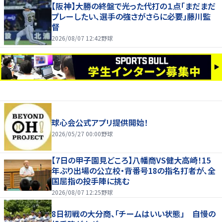
【阪神】大勝の終盤で光った代打の１点「まだまだ
プレーしたい、選手の強さがさらに必要」藤川監
督
2026/08/07 12:42
野球
球心会公式アプリ提供開始！
2026/05/27 00:00
野球
【7日の甲子園見どころ】八幡商VS健大高崎！15
年ぶり出場の公立校・背番号18の指名打者が、全
国屈指の投手陣に挑む
2026/08/07 12:25
野球
8日初戦の大分商、「チームはいい状態」 自慢の