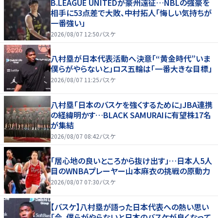
B.LEAGUE UNITEDが豪州遠征…NBLの強豪を
相手に53点差で大敗、中村拓人「悔しい気持ちが
一番強い」
2026/08/07 12:50
バスケ
八村塁が日本代表活動へ決意「“黄金時代”いま
僕らがやらないと」ロス五輪は「一番大きな目標」
2026/08/07 11:25
バスケ
八村塁「日本のバスケを強くするために」JBA連携
の経緯明かす…BLACK SAMURAIに有望株17名
が集結
2026/08/07 08:42
バスケ
「居心地の良いところから抜け出す」…日本人5人
目のWNBAプレーヤー山本麻衣の挑戦の原動力
2026/08/07 07:30
バスケ
【バスケ】八村塁が語った日本代表への熱い思い
「今、僕らがやらないと日本のバスケが良くなって