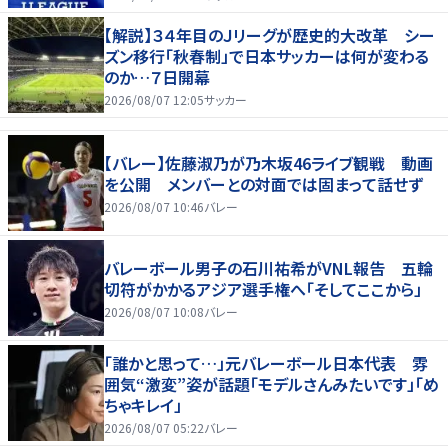
【解説】３４年目のＪリーグが歴史的大改革 シー
ズン移行「秋春制」で日本サッカーは何が変わる
のか…７日開幕
2026/08/07 12:05
サッカー
【バレー】佐藤淑乃が乃木坂46ライブ観戦 動画
を公開 メンバーとの対面では固まって話せず
2026/08/07 10:46
バレー
バレーボール男子の石川祐希がVNL報告 五輪
切符がかかるアジア選手権へ「そしてここから」
2026/08/07 10:08
バレー
「誰かと思って…」元バレーボール日本代表 雰
囲気“激変”姿が話題「モデルさんみたいです」「め
ちゃキレイ」
2026/08/07 05:22
バレー