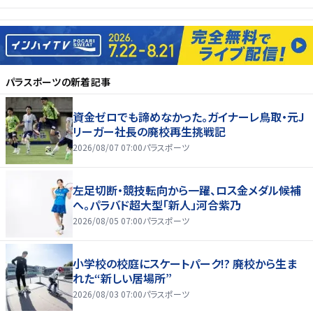
パラスポーツ
の新着記事
資金ゼロでも諦めなかった。ガイナーレ鳥取・元J
リーガー社長の廃校再生挑戦記
2026/08/07 07:00
パラスポーツ
左足切断・競技転向から一躍、ロス金メダル候補
へ。パラバド超大型「新人」河合紫乃
2026/08/05 07:00
パラスポーツ
小学校の校庭にスケートパーク!? 廃校から生ま
れた“新しい居場所”
2026/08/03 07:00
パラスポーツ