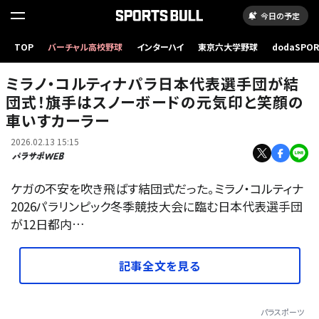
今日の予定
TOP
バーチャル高校野球
インターハイ
東京六大学野球
dodaSPO
（新しいタブ
ミラノ・コルティナパラ日本代表選手団が結
団式！旗手はスノーボードの元気印と笑顔の
車いすカーラー
2026.02.13 15:15
ケガの不安を吹き飛ばす結団式だった。ミラノ・コルティナ
2026パラリンピック冬季競技大会に臨む日本代表選手団
が12日都内…
記事全文を見る
パラスポーツ