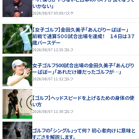
いかない」
2026/08/07 05:00
バスケ
【女子ゴルフ】金田久美子「あんびりーばぼー」
前戦で通算５００試合出場を達成！ １４日は３７
歳バースデー
2026/08/07 12:35
ゴルフ
女子ゴルフ500試合出場の金田久美子「あんびり
ーばぼー」「あれだけ嫌だったゴルフが…」
2026/08/07 11:32
ゴルフ
【ゴルフ】ヘッドスピードを上げるための身体の使
い方
2026/08/07 11:30
ゴルフ
ゴルフの「シングル」って何？ 初心者向けに意味と
すごさを解説します。