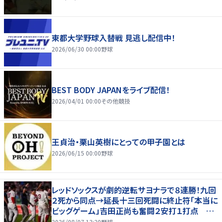
東都大学野球入替戦 見逃し配信中！
2026/06/30 00:00
野球
BEST BODY JAPANをライブ配信！
2026/04/01 00:00
その他競技
王貞治・栗山英樹にとっての甲子園とは
2026/06/15 00:00
野球
レッドソックスが劇的逆転サヨナラで８連勝！九回
２死から同点→延長十三回死闘に終止符「本当に
ビッグゲーム」吉田正尚も奮闘２安打１打点 本
拠地熱狂
2026/08/07 13:20
野球