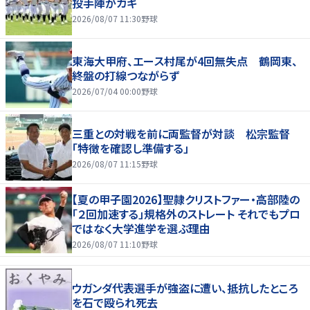
投手陣がカギ
2026/08/07 11:30
野球
東海大甲府、エース村尾が4回無失点 鶴岡東、
終盤の打線つながらず
2026/07/04 00:00
野球
三重との対戦を前に両監督が対談 松宗監督
「特徴を確認し準備する」
2026/08/07 11:15
野球
【夏の甲子園2026】聖隷クリストファー・高部陸の
「２回加速する」規格外のストレート それでもプロ
ではなく大学進学を選ぶ理由
2026/08/07 11:10
野球
ウガンダ代表選手が強盗に遭い、抵抗したところ
を石で殴られ死去