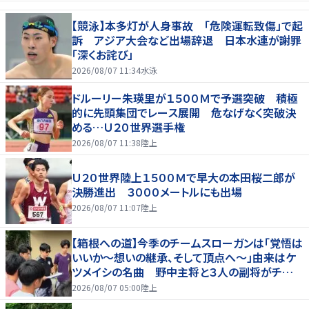
【競泳】本多灯が人身事故 「危険運転致傷」で起
訴 アジア大会など出場辞退 日本水連が謝罪
「深くお詫び」
2026/08/07 11:34
水泳
ドルーリー朱瑛里が１５００Ｍで予選突破 積極
的に先頭集団でレース展開 危なげなく突破決
める…Ｕ２０世界選手権
2026/08/07 11:38
陸上
Ｕ２０世界陸上１５００Ｍで早大の本田桜二郎が
決勝進出 ３０００メートルにも出場
2026/08/07 11:07
陸上
【箱根への道】今季のチームスローガンは「覚悟は
いいか～想いの継承、そして頂点へ～」由来はケ
ツメイシの名曲 野中主将と３人の副将がチーム
を引っ張る…夏合宿特集第１弾、国学院大
2026/08/07 05:00
陸上