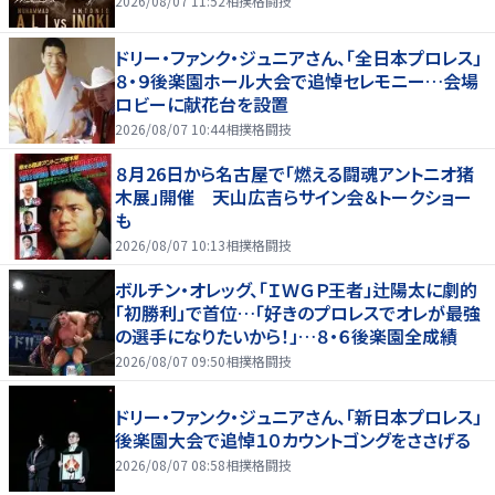
2026/08/07 11:52
相撲格闘技
ドリー・ファンク・ジュニアさん、「全日本プロレス」
８・９後楽園ホール大会で追悼セレモニー…会場
ロビーに献花台を設置
2026/08/07 10:44
相撲格闘技
８月26日から名古屋で「燃える闘魂アントニオ猪
木展」開催 天山広吉らサイン会＆トークショー
も
2026/08/07 10:13
相撲格闘技
ボルチン・オレッグ、「ＩＷＧＰ王者」辻陽太に劇的
「初勝利」で首位…「好きのプロレスでオレが最強
の選手になりたいから！」…８・６後楽園全成績
2026/08/07 09:50
相撲格闘技
ドリー・ファンク・ジュニアさん、「新日本プロレス」
後楽園大会で追悼１０カウントゴングをささげる
2026/08/07 08:58
相撲格闘技