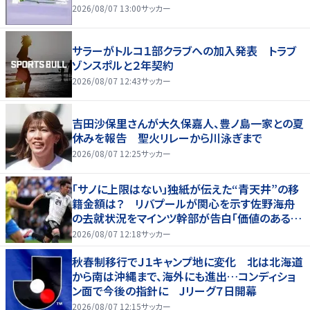
2026/08/07 13:00
サッカー
サラーがトルコ１部クラブへの加入発表 トラブ
ゾンスポルと２年契約
2026/08/07 12:43
サッカー
吉田沙保里さんが大久保嘉人、豊ノ島一家との夏
休みを報告 聖火リレーから川泳ぎまで
2026/08/07 12:25
サッカー
「サノに上限はない」独紙が伝えた“青天井”の移
籍金額は？ リバプールが関心を示す佐野海舟
の去就状況をマインツ幹部が告白「価値のあるも
のになる」
2026/08/07 12:18
サッカー
秋春制移行でＪ１キャンプ地に変化 北は北海道
から南は沖縄まで、海外にも進出…コンディショ
ン面で今後の指針に Jリーグ７日開幕
2026/08/07 12:15
サッカー