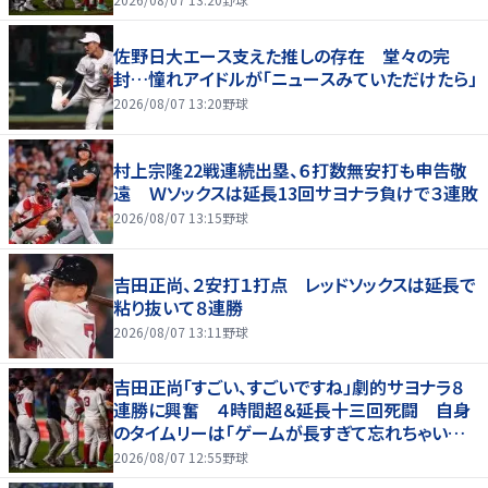
佐野日大エース支えた推しの存在 堂々の完
封…憧れアイドルが「ニュースみていただけたら」
2026/08/07 13:20
野球
村上宗隆22戦連続出塁、６打数無安打も申告敬
遠 Ｗソックスは延長13回サヨナラ負けで３連敗
2026/08/07 13:15
野球
吉田正尚、２安打１打点 レッドソックスは延長で
粘り抜いて８連勝
2026/08/07 13:11
野球
吉田正尚「すごい、すごいですね」劇的サヨナラ８
連勝に興奮 ４時間超＆延長十三回死闘 自身
のタイムリーは「ゲームが長すぎて忘れちゃいまし
た」
2026/08/07 12:55
野球