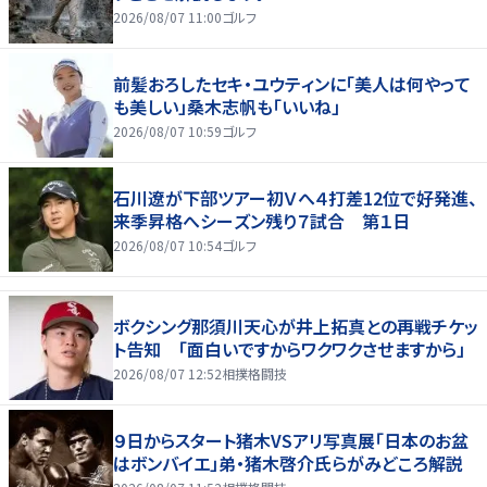
2026/08/07 11:00
ゴルフ
前髪おろしたセキ・ユウティンに「美人は何やって
も美しい」桑木志帆も「いいね」
2026/08/07 10:59
ゴルフ
石川遼が下部ツアー初Ｖへ４打差12位で好発進、
来季昇格へシーズン残り７試合 第１日
2026/08/07 10:54
ゴルフ
ボクシング那須川天心が井上拓真との再戦チケッ
ト告知 「面白いですからワクワクさせますから」
2026/08/07 12:52
相撲格闘技
９日からスタート猪木VSアリ写真展「日本のお盆
はボンバイエ」弟・猪木啓介氏らがみどころ解説