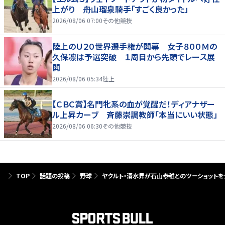
上がり 舟山瑠泉騎手「すごく良かった」
2026/08/06 07:00
その他競技
陸上のＵ２０世界選手権が開幕 女子８００Ｍの
久保凛は予選突破 １周目から先頭でレース展
開
2026/08/06 05:34
陸上
【ＣＢＣ賞】名門牝系の血が覚醒だ！ディアナザー
ル上昇カーブ 斉藤崇調教師「本当にいい状態」
2026/08/06 06:30
その他競技
TOP
話題の投稿
野球
ヤクルト・清水昇が石山泰稚とのツーショットを