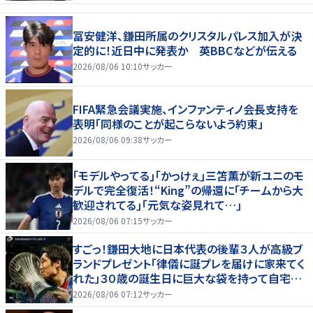
冨安健洋、鎌田所属のクリスタルパレス加入が決
定的に！近日中に発表か 英BBCなどが伝える
2026/08/06 10:10
サッカー
FIFA緊急会議実施、インファンティノ会長支持を
表明「同様のことが起こらないよう約束」
2026/08/06 09:38
サッカー
｢モデルやってる｣｢かっけぇ｣三笘薫が新ユニのモ
デルで完全復活！“King”の帰還に｢チームから大
歓迎されてる｣｢元気な姿見れて…｣
2026/08/06 07:15
サッカー
すごっ！鎌田大地に日本代表の後輩３人が高級ブ
ランドプレゼント「律儀に誕プレを届けに家来てく
れた」３０歳の誕生日に巨大な袋を持って自宅訪
問
2026/08/06 07:12
サッカー