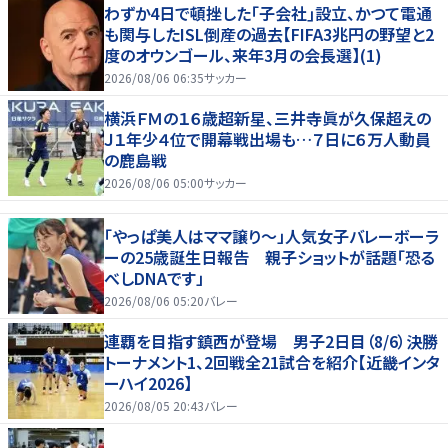
わずか4日で頓挫した｢子会社｣設立、かつて電通
も関与したISL倒産の過去【FIFA3兆円の野望と2
度のオウンゴール、来年3月の会長選】(1)
2026/08/06 06:35
サッカー
横浜ＦＭの１６歳超新星、三井寺眞が久保超えの
Ｊ１年少４位で開幕戦出場も…７日に６万人動員
の鹿島戦
2026/08/06 05:00
サッカー
「やっぱ美人はママ譲り～」人気女子バレーボーラ
ーの25歳誕生日報告 親子ショットが話題「恐る
べしDNAです」
2026/08/06 05:20
バレー
連覇を目指す鎮西が登場 男子2日目（8/6）決勝
トーナメント1、2回戦全21試合を紹介【近畿インタ
ーハイ2026】
2026/08/05 20:43
バレー