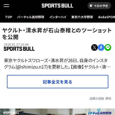
今日の予定
TOP
バーチャル高校野球
インターハイ
東京六大学野球
dodaSPO
（新しいタブ
ヤクルト・清水昇が石山泰稚とのツーショット
を公開
2026.01.27 16:44
東京ヤクルトスワローズ・清水昇が26日、自身のインスタ
グラム(@shimizu.n17)を更新した。【画像】ヤクルト・清…
記事全文を見る
話題の投稿
野球