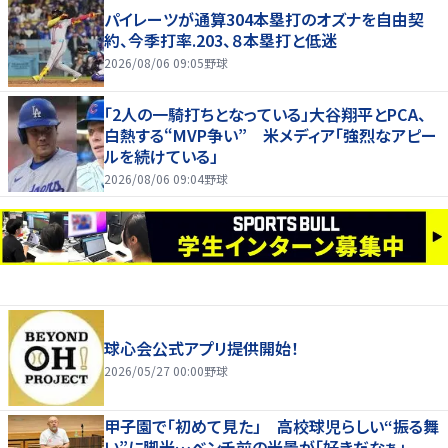
パイレーツが通算304本塁打のオズナを自由契
約、今季打率.203、８本塁打と低迷
2026/08/06 09:05
野球
「2人の一騎打ちとなっている」大谷翔平とPCA、
白熱する“MVP争い” 米メディア「強烈なアピー
ルを続けている」
2026/08/06 09:04
野球
球心会公式アプリ提供開始！
2026/05/27 00:00
野球
甲子園で「初めて見た」 高校球児らしい“振る舞
い”に脚光…ベンチ前の光景が「好きだなぁ」