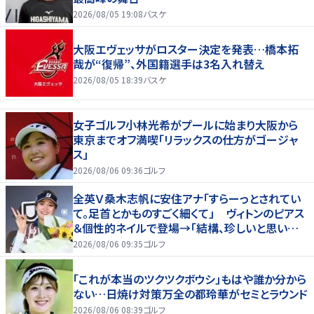
2026/08/05 19:08
バスケ
大阪エヴェッサがロスター決定を発表…橋本拓
哉が“復帰”、外国籍選手は3名入れ替え
2026/08/05 18:39
バスケ
女子ゴルフ小林光希がプールに始まり大阪から
東京までオフ満喫「リラックスの仕方がゴージャ
ス」
2026/08/06 09:36
ゴルフ
全英Ｖ桑木志帆に安住アナ「すらーっとされてい
て。足首とかものすごく細くて」 ヴィトンのピアス
＆個性的ネイルで登場→「結構、珍しいと思いま
す」
2026/08/06 09:35
ゴルフ
「これが本当のツクツクボウシ」もはや誰か分から
ない…日焼け対策万全の都玲華がセミとラウンド
2026/08/06 08:39
ゴルフ