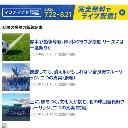
話題の投稿
の新着記事
鈴木彩艶争奪戦、欧州4クラブが接触 リーズには
一度断りか
2026/08/04 20:37
話題の投稿
優勝しても、消えるかもしれない――富良野ブルーリ
ッジ、二つの真実（後編）
2026/07/21 15:25
話題の投稿
土に、膝をつく。文化人が挑む、北の球団――富良野ブ
ルーリッジ、二つの真実（前編）
2026/07/21 14:48
話題の投稿