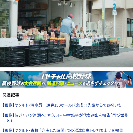
関連記事
【画像】ヤクルト・清水昇 通算150ホールド達成！！先輩からのお祝いも
【画像】侍ジャパン連覇へ！ヤクルト・中村悠平が代表選出を報告「再び世界
一を」
【画像】ヤクルト・青柳 「充実した時間」での沼津自主トレ打ち上げを報告