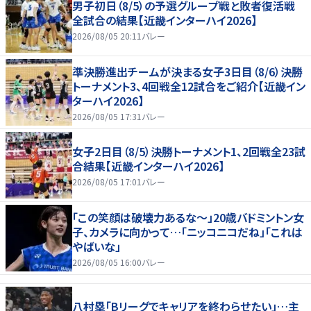
男子初日（8/5）の予選グループ戦と敗者復活戦
全試合の結果【近畿インターハイ2026】
2026/08/05 20:11
バレー
準決勝進出チームが決まる女子3日目（8/6）決勝
トーナメント3、4回戦全12試合をご紹介【近畿イン
ターハイ2026】
2026/08/05 17:31
バレー
女子2日目（8/5）決勝トーナメント1、2回戦全23試
合結果【近畿インターハイ2026】
2026/08/05 17:01
バレー
「この笑顔は破壊力あるな〜」20歳バドミントン女
子、カメラに向かって…「ニッコニコだね」「これは
やばいな」
2026/08/05 16:00
バレー
八村塁「Bリーグでキャリアを終わらせたい」…主