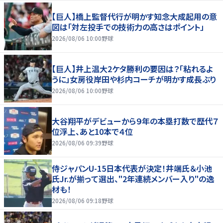
【巨人】橋上監督代行が明かす知念大成起用の意
図は「対左投手での技術力の高さはポイント」
2026/08/06 10:00
野球
【巨人】井上温大2ケタ勝利の要因は？「粘れるよ
うに」女房役岸田や杉内コーチが明かす成長ぶり
2026/08/06 10:00
野球
大谷翔平がデビューから９年の本塁打数で歴代７
位浮上、あと10本で４位
2026/08/06 09:39
野球
侍ジャパンU-15日本代表が決定！井端氏＆小池
氏Jr.が揃って選出、"2年連続メンバー入り"の逸
材も！
2026/08/06 09:18
野球