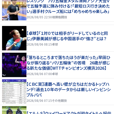
レスリング パリ五輪金メダル清岡アジア大会Ｖ
で五輪予選に弾み付ける！「最短ロス行き決めた
い」選手村クルーズ船には「めちゃめちゃ楽しみ」
2026/08/05 22:50
相撲格闘技
【卓球】「１対０では相手がリードしているのと同
じ」伊藤美誠が感じる中国選手の“強さ”とは？
2026/08/06 08:15
卓球
「落ちるところまで落ちたほうが楽だった」早田ひ
なが振り返る“パリ五輪後”の苦境 26歳が感じ
る新たな価値【WTTチャンピオンズ横浜2026】
2026/08/06 07:00
卓球
【ＣＢＣ賞】連覇へ高い壁が立ちはだかるトップハ
ンデ！過去１０年のデータからは厳しいインビンシ
ブルパパ
2026/08/06 07:15
その他競技
【エルムＳ】ウェイワードアクトが初タイトルへ好仕