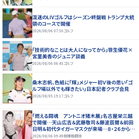
混迷のLIVゴルフはシーズン終盤戦 トランプ大統
領のコースで開催
2026/08/06 07:50
ゴルフ
「技術的なことは大人になってから」笹生優花×
宮里美香のジュニア談義
2026/08/06 06:45
ゴルフ
桑木志帆、色紙に「輝」メジャー初Ｖ後の思い「ゴ
ルフ場以外でも輝きたい」日本記者クラブ会見
2026/08/05 19:17
ゴルフ
「燃える闘魂 アントニオ猪木展」名古屋栄三越
で開催…天山広吉＆武藤敬司＆藤波辰爾＆前田
日明＆初代タイガーマスクが来場…８・２６から９・
７まで
2026/08/06 09:49
相撲格闘技