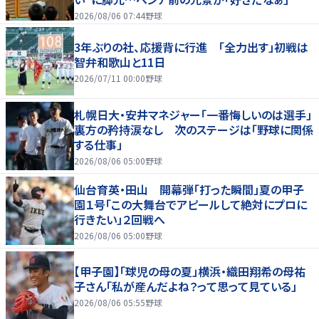
2026/08/06 07:44
野球
3年ぶりの社、応援背に行進 「全力出す」初戦は
智弁和歌山と11日
2026/07/11 00:00
野球
札幌日大・安井マネジャー「一番悔しいのは選手」
裏方の矜持涙なし 次のステージは「野球に関係
する仕事」
2026/08/06 05:00
野球
仙台育英・田山 開幕弾「打った瞬間」夏の甲子
園１号「この大舞台でアピールして絶対にプロに
行きたい」２回戦へ
2026/08/06 05:00
野球
【甲子園】「球児の母の夏」横浜・織田翔希の母祐
子さん「私が産んだよね？って思って見ている」
2026/08/06 05:55
野球