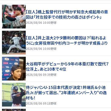
【巨人】橋上監督代行が明かす知念大成起用の意
図は「対左投手での技術力の高さはポイント」
2026/08/06 10:00
野球
【巨人】井上温大2ケタ勝利の要因は？「粘れるよ
うに」女房役岸田や杉内コーチが明かす成長ぶり
2026/08/06 10:00
野球
大谷翔平がデビューから９年の本塁打数で歴代７
位浮上、あと10本で４位
2026/08/06 09:39
野球
侍ジャパンU-15日本代表が決定！井端氏＆小池
氏Jr.が揃って選出、"2年連続メンバー入り"の逸
材も！
2026/08/06 09:18
野球