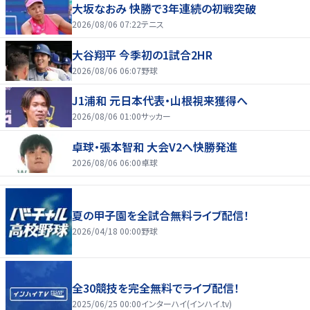
大坂なおみ 快勝で3年連続の初戦突破
2026/08/06 07:22
テニス
大谷翔平 今季初の1試合2HR
2026/08/06 06:07
野球
J1浦和 元日本代表・山根視来獲得へ
2026/08/06 01:00
サッカー
卓球・張本智和 大会V2へ快勝発進
2026/08/06 06:00
卓球
夏の甲子園を全試合無料ライブ配信！
2026/04/18 00:00
野球
全30競技を完全無料でライブ配信！
2025/06/25 00:00
インターハイ(インハイ.tv)