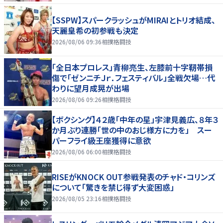
【SSPW】スパークラッシュがMIRAIとトリオ結成、
天麗皇希の初参戦も決定
2026/08/06 09:36
相撲格闘技
「全日本プロレス」青柳亮生、左膝前十字靭帯損
傷で「ゼンニチＪｒ．フェスティバル」全戦欠場…代
わりに望月成晃が出場
2026/08/06 09:26
相撲格闘技
【ボクシング】４２歳「中年の星」宇津見義広、８年３
か月ぶり連勝「世の中のおじ様方に力を」 スー
パーフライ級王座獲得に意欲
2026/08/06 06:00
相撲格闘技
RISEがKNOCK OUT参戦発表のチャド・コリンズ
について「驚きを禁じ得ず大変困惑」
2026/08/05 23:16
相撲格闘技