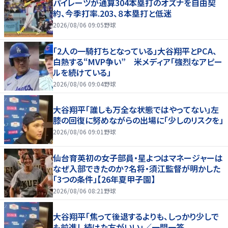
パイレーツが通算304本塁打のオズナを自由契
約、今季打率.203、８本塁打と低迷
2026/08/06 09:05
野球
「2人の一騎打ちとなっている」大谷翔平とPCA、
白熱する“MVP争い” 米メディア「強烈なアピー
ルを続けている」
2026/08/06 09:04
野球
大谷翔平「誰しも万全な状態ではやってない」左
膝の回復に努めながらの出場に「少しのリスクを」
2026/08/06 09:01
野球
仙台育英初の女子部員・星よつはマネージャーは
なぜ入部できたのか？名将・須江監督が明かした
「3つの条件」【26年夏甲子園】
2026/08/06 08:21
野球
大谷翔平「焦って後退するよりも、しっかり少しで
も前進し続けた方がいい」／一問一答