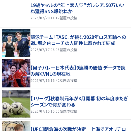
19歳ヤマルの“年上恋人♡”ガルシア、50万いい
ね獲得SNS爆跳ねか
2026/07/20 11:12
話題の投稿
競泳チーム「TASC」が挑む2028年ロス五輪への
道。堀之内コーチの人間性に惹かれて結成
2026/07/17 06:06
話題の投稿
【男子バレー日本代表】9連勝の価値 データで読
み解くVNLの現在地
2026/07/16 16:42
話題の投稿
【Jリーグ】秋春制元年が8月開幕 初の年度またぎ
シーズンで何が変わる
2026/07/15 15:55
話題の投稿
【UFC】朝倉海の次戦が決定 上海でアオリチロ