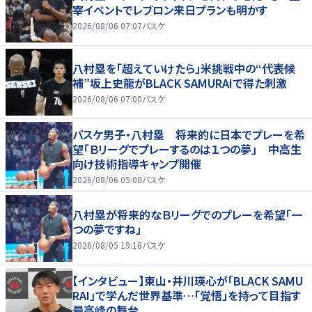
宰イベントでレブロン来日プランも明かす
2026/08/06 07:07
バスケ
八村塁を「超えていけたら」米挑戦中の“代表候
補”坂上史龍がBLACK SAMURAIで得た刺激
2026/08/06 07:00
バスケ
バスケ男子・八村塁 将来的に日本でプレーを希
望「Ｂリーグでプレーするのは１つの夢」 中高生
向け技術指導キャンプ開催
2026/08/06 05:00
バスケ
八村塁が将来的なＢリーグでのプレーを希望「一
つの夢ですね」
2026/08/05 19:18
バスケ
【インタビュー】東山・井川瑛心が「BLACK SAMU
RAI」で学んだ世界基準…「覚悟」を持って目指す
最高峰の舞台