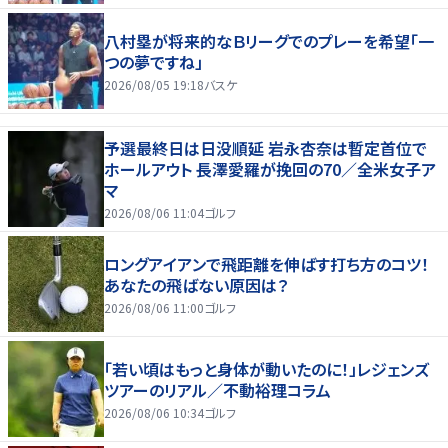
八村塁が将来的なＢリーグでのプレーを希望「一
つの夢ですね」
2026/08/05 19:18
バスケ
予選最終日は日没順延 岩永杏奈は暫定首位で
ホールアウト 長澤愛羅が挽回の70／全米女子ア
マ
2026/08/06 11:04
ゴルフ
ロングアイアンで飛距離を伸ばす打ち方のコツ！
あなたの飛ばない原因は？
2026/08/06 11:00
ゴルフ
「若い頃はもっと身体が動いたのに！」レジェンズ
ツアーのリアル／不動裕理コラム
2026/08/06 10:34
ゴルフ