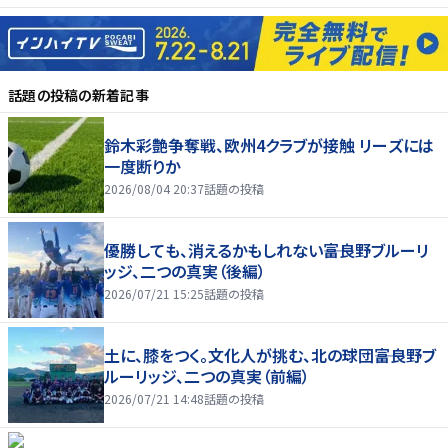
話題の投稿
の新着記事
鈴木彩艶争奪戦、欧州4クラブが接触 リーズには
一度断りか
2026/08/04 20:37
話題の投稿
優勝しても、消えるかもしれない――富良野ブルーリ
ッジ、二つの真実（後編）
2026/07/21 15:25
話題の投稿
土に、膝をつく。文化人が挑む、北の球団――富良野ブ
ルーリッジ、二つの真実（前編）
2026/07/21 14:48
話題の投稿