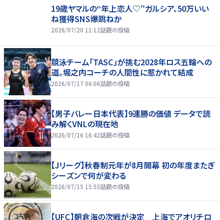
19歳ヤマルの“年上恋人♡”ガルシア、50万いい
ね獲得SNS爆跳ねか
2026/07/20 11:12
話題の投稿
競泳チーム「TASC」が挑む2028年ロス五輪への
道。堀之内コーチの人間性に惹かれて結成
2026/07/17 06:06
話題の投稿
【男子バレー日本代表】9連勝の価値 データで読
み解くVNLの現在地
2026/07/16 16:42
話題の投稿
【Jリーグ】秋春制元年が8月開幕 初の年度またぎ
シーズンで何が変わる
2026/07/15 15:55
話題の投稿
【UFC】朝倉海の次戦が決定 上海でアオリチロ