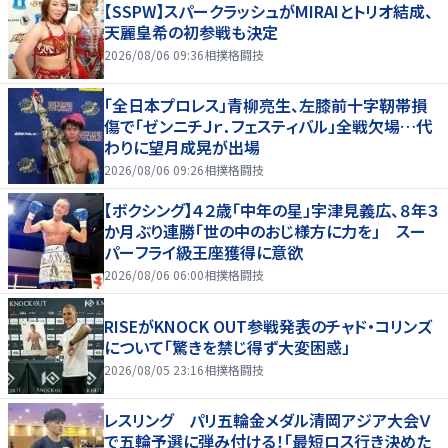
【SSPW】スパークラッシュがMIRAIとトリオ結成、
天麗皇希の初参戦も決定
2026/08/06 09:36
相撲格闘技
「全日本プロレス」青柳亮生、左膝前十字靭帯損
傷で「ゼンニチＪｒ．フェスティバル」全戦欠場…代
わりに望月成晃が出場
2026/08/06 09:26
相撲格闘技
【ボクシング】４２歳「中年の星」宇津見義広、８年３
か月ぶり連勝「世の中のおじ様方に力を」 スー
パーフライ級王座獲得に意欲
2026/08/06 06:00
相撲格闘技
RISEがKNOCK OUT参戦発表のチャド・コリンズ
について「驚きを禁じ得ず大変困惑」
2026/08/05 23:16
相撲格闘技
レスリング パリ五輪金メダル清岡アジア大会Ｖ
で五輪予選に弾み付ける！「最短ロス行き決めた