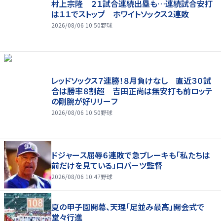
村上宗隆 ２１試合連続出塁も…連続試合安打
は１１でストップ ホワイトソックス２連敗
2026/08/06 10:50
野球
レッドソックス７連勝！８月負けなし 直近３０試
合は勝率８割超 吉田正尚は無安打も前ロッテ
の剛腕が好リリーフ
2026/08/06 10:50
野球
ドジャース屈辱６連敗で急ブレーキも「私たちは
前だけを見ている」ロバーツ監督
2026/08/06 10:47
野球
夏の甲子園開幕、天理「足並み最高」開会式で
堂々行進