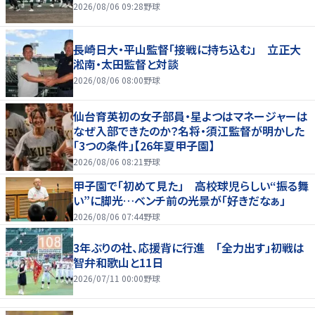
2026/08/06 09:28
野球
長崎日大・平山監督「接戦に持ち込む」 立正大
淞南・太田監督と対談
2026/08/06 08:00
野球
仙台育英初の女子部員・星よつはマネージャーは
なぜ入部できたのか？名将・須江監督が明かした
「3つの条件」【26年夏甲子園】
2026/08/06 08:21
野球
甲子園で「初めて見た」 高校球児らしい“振る舞
い”に脚光…ベンチ前の光景が「好きだなぁ」
2026/08/06 07:44
野球
3年ぶりの社、応援背に行進 「全力出す」初戦は
智弁和歌山と11日
2026/07/11 00:00
野球