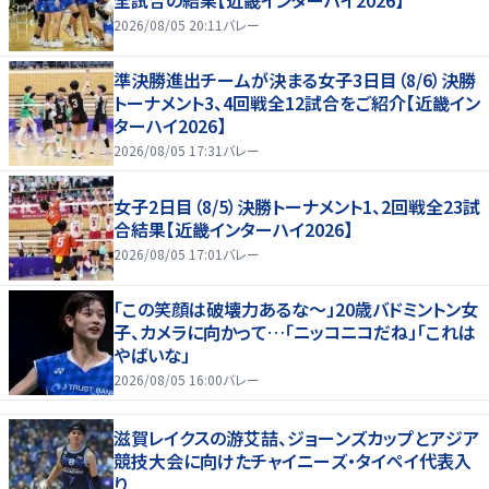
2026/08/05 20:11
バレー
準決勝進出チームが決まる女子3日目（8/6）決勝
トーナメント3、4回戦全12試合をご紹介【近畿イン
ターハイ2026】
2026/08/05 17:31
バレー
女子2日目（8/5）決勝トーナメント1、2回戦全23試
合結果【近畿インターハイ2026】
2026/08/05 17:01
バレー
「この笑顔は破壊力あるな〜」20歳バドミントン女
子、カメラに向かって…「ニッコニコだね」「これは
やばいな」
2026/08/05 16:00
バレー
滋賀レイクスの游艾喆、ジョーンズカップとアジア
競技大会に向けたチャイニーズ・タイペイ代表入
り