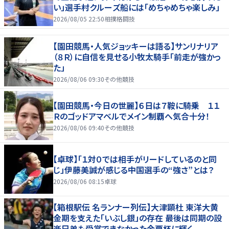
い」選手村クルーズ船には「めちゃめちゃ楽しみ」
2026/08/05 22:50
相撲格闘技
【園田競馬・人気ジョッキーは語る】サンリナリア
（８Ｒ）に自信を見せる小牧太騎手「前走が強かっ
た」
2026/08/06 09:30
その他競技
【園田競馬・今日の世麗】６日は７鞍に騎乗 １１
Ｒのゴッドアマベルでメイン制覇へ気合十分！
2026/08/06 09:40
その他競技
【卓球】「１対０では相手がリードしているのと同
じ」伊藤美誠が感じる中国選手の“強さ”とは？
2026/08/06 08:15
卓球
【箱根駅伝 名ランナー列伝】大津顕杜 東洋大黄
金期を支えた「いぶし銀」の存在 最後は同期の設
楽兄弟も受賞できなかった金栗杯に輝く