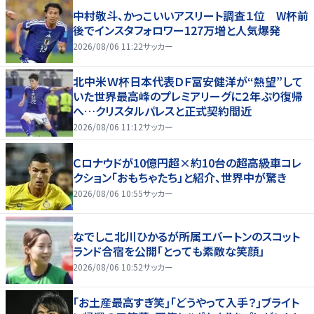
中村敬斗、かっこいいアスリート調査１位 W杯前
後でインスタフォロワー127万増と人気爆発
2026/08/06 11:22
サッカー
北中米Ｗ杯日本代表ＤＦ冨安健洋が“熱望”して
いた世界最高峰のプレミアリーグに２年ぶり復帰
へ…クリスタルパレスと正式契約間近
2026/08/06 11:12
サッカー
Ｃロナウドが10億円超×約10台の超高級車コレ
クション「おもちゃたち」と紹介、世界中が驚き
2026/08/06 10:55
サッカー
なでしこ北川ひかるが所属エバートンのスコット
ランド合宿を公開「とっても素敵な笑顔」
2026/08/06 10:52
サッカー
｢お土産最高すぎ笑｣｢どうやって入手？｣ブライト