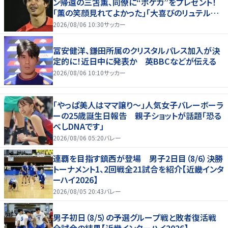
ン帰還の三笘薫、同僚に“ポケカ”をプレゼント！
｢薫の笑顔見れてよかった｣｢大喜びのリュテル可
愛すぎ｣
2026/08/06 10:30
サッカー
冨安健洋、鎌田所属のクリスタルパレス加入が決
定的に！近日中に発表か 英BBCなどが伝える
2026/08/06 10:10
サッカー
「やっぱ美人はママ譲り～」人気女子バレーボーラ
ーの25歳誕生日報告 親子ショットが話題「恐る
べしDNAです」
2026/08/06 05:20
バレー
連覇を目指す鎮西が登場 男子2日目（8/6）決勝
トーナメント1、2回戦全21試合を紹介【近畿インタ
ーハイ2026】
2026/08/05 20:43
バレー
男子初日（8/5）の予選グループ戦と敗者復活戦
全試合の結果【近畿インターハイ2026】