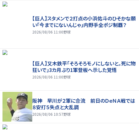
【巨人】スタメンで２打点の小浜佑斗のひそかな願
い「今までにないんじゃ」内野手全ポジ制覇？
2026/08/06 11:00
野球
【巨人】又木鉄平「そろそろモノにしないと。死に物
狂いで」3カ月ぶり1軍登板へ示した覚悟
2026/08/06 11:00
野球
阪神 早川が２軍に合流 前日のＤｅＮＡ戦では
８安打５失点と大乱調
2026/08/06 10:57
野球