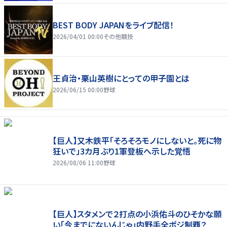
BEST BODY JAPANをライブ配信！
2026/04/01 00:00
その他競技
王貞治・栗山英樹にとっての甲子園とは
2026/06/15 00:00
野球
【巨人】又木鉄平「そろそろモノにしないと。死に物
狂いで」3カ月ぶり1軍登板へ示した覚悟
2026/08/06 11:00
野球
【巨人】スタメンで２打点の小浜佑斗のひそかな願
い「今までにないんじゃ」内野手全ポジ制覇？