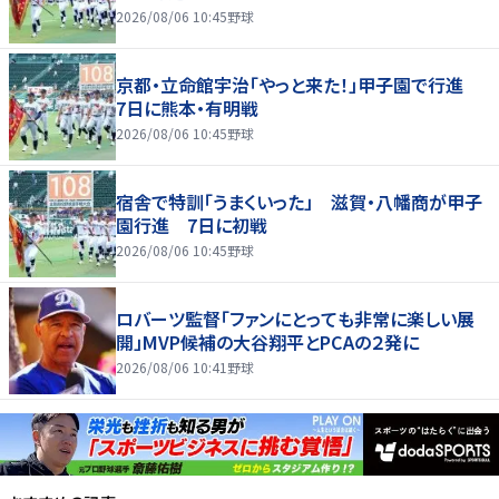
2026/08/06 10:45
野球
京都・立命館宇治「やっと来た！」甲子園で行進
7日に熊本・有明戦
2026/08/06 10:45
野球
宿舎で特訓「うまくいった」 滋賀・八幡商が甲子
園行進 7日に初戦
2026/08/06 10:45
野球
ロバーツ監督「ファンにとっても非常に楽しい展
開」MVP候補の大谷翔平とPCAの２発に
2026/08/06 10:41
野球