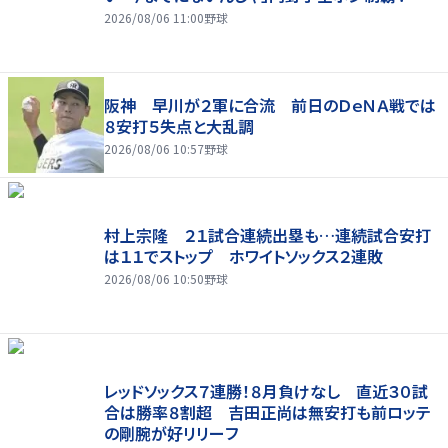
2026/08/06 11:00
野球
阪神 早川が２軍に合流 前日のＤｅＮＡ戦では
８安打５失点と大乱調
2026/08/06 10:57
野球
村上宗隆 ２１試合連続出塁も…連続試合安打
は１１でストップ ホワイトソックス２連敗
2026/08/06 10:50
野球
レッドソックス７連勝！８月負けなし 直近３０試
合は勝率８割超 吉田正尚は無安打も前ロッテ
の剛腕が好リリーフ