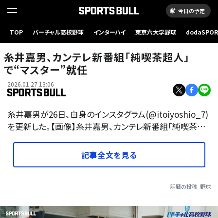
今日の予定
TOP
バーチャル高校野球
インターハイ
東京六大学野球
dodaSPO
（新しいタブ
糸井嘉男、カンテレ新番組「純喫茶超人」
で“マスター”就任
2026.01.27 13:06
糸井嘉男が26日、自身のインスタグラム(@itoiyoshio_7)
を更新した。【画像】糸井嘉男、カンテレ新番組「純喫茶…
記事全文を見る
話題の投稿
野球