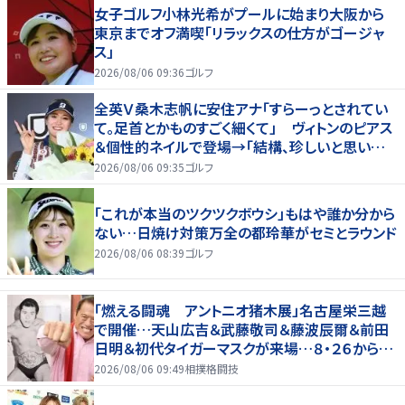
女子ゴルフ小林光希がプールに始まり大阪から
東京までオフ満喫「リラックスの仕方がゴージャ
ス」
2026/08/06 09:36
ゴルフ
全英Ｖ桑木志帆に安住アナ「すらーっとされてい
て。足首とかものすごく細くて」 ヴィトンのピアス
＆個性的ネイルで登場→「結構、珍しいと思いま
す」
2026/08/06 09:35
ゴルフ
「これが本当のツクツクボウシ」もはや誰か分から
ない…日焼け対策万全の都玲華がセミとラウンド
2026/08/06 08:39
ゴルフ
「燃える闘魂 アントニオ猪木展」名古屋栄三越
で開催…天山広吉＆武藤敬司＆藤波辰爾＆前田
日明＆初代タイガーマスクが来場…８・２６から９・
７まで
2026/08/06 09:49
相撲格闘技