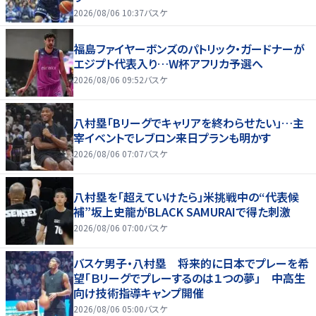
2026/08/06 10:37
バスケ
福島ファイヤーボンズのパトリック・ガードナーが
エジプト代表入り…W杯アフリカ予選へ
2026/08/06 09:52
バスケ
八村塁「Bリーグでキャリアを終わらせたい」…主
宰イベントでレブロン来日プランも明かす
2026/08/06 07:07
バスケ
八村塁を「超えていけたら」米挑戦中の“代表候
補”坂上史龍がBLACK SAMURAIで得た刺激
2026/08/06 07:00
バスケ
バスケ男子・八村塁 将来的に日本でプレーを希
望「Ｂリーグでプレーするのは１つの夢」 中高生
向け技術指導キャンプ開催
2026/08/06 05:00
バスケ