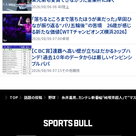
2026/08/06 06:40
陸上
「落ちるところまで落ちたほうが楽だった」早田ひ
なが振り返る“パリ五輪後”の苦境 26歳が感じ
る新たな価値【WTTチャンピオンズ横浜2026】
2026/08/06 07:00
卓球
【ＣＢＣ賞】連覇へ高い壁が立ちはだかるトップハ
ンデ！過去１０年のデータからは厳しいインビンシ
ブルパパ
2026/08/06 07:15
その他競技
TOP
話題の投稿
野球
糸井嘉男、カンテレ新番組「純喫茶超人」で“マ