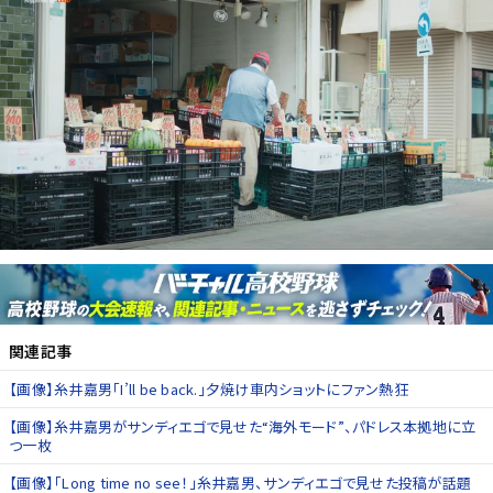
関連記事
【画像】糸井嘉男「I’ll be back.」夕焼け車内ショットにファン熱狂
【画像】糸井嘉男がサンディエゴで見せた“海外モード”、パドレス本拠地に立
つ一枚
【画像】「Long time no see！」糸井嘉男、サンディエゴで見せた投稿が話題