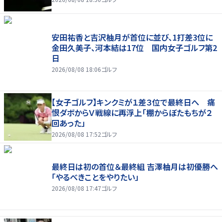
安田祐香と吉沢柚月が首位に並び、1打差3位に
金田久美子、河本結は17位 国内女子ゴルフ第2
日
2026/08/08 18:06
ゴルフ
【女子ゴルフ】キンクミが１差３位で最終日へ 痛
恨ダボからＶ戦線に再浮上「棚からぼたもちが２
回あった」
2026/08/08 17:52
ゴルフ
最終日は初の首位＆最終組 吉澤柚月は初優勝へ
「やるべきことをやりたい」
2026/08/08 17:47
ゴルフ