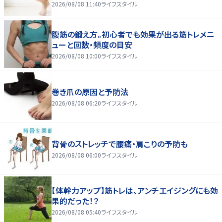
2026/08/08 11:40
ライフスタイル
腹筋の鍛え方。初心者でも効果が出る筋トレメニ
ューと回数・頻度の目安
2026/08/08 10:00
ライフスタイル
巻き爪の原因と予防法
2026/08/08 06:20
ライフスタイル
背骨のストレッチで腰痛・肩こりの予防も
2026/08/08 06:00
ライフスタイル
【体幹力アップ】筋トレは、アンチエイジングにも効
果的だった！？
2026/08/08 05:40
ライフスタイル