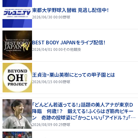
東都大学野球入替戦 見逃し配信中！
2026/06/30 00:00
野球
BEST BODY JAPANをライブ配信！
2026/04/01 00:00
その他競技
王貞治・栗山英樹にとっての甲子園とは
2026/06/15 00:00
野球
「どんどん若返ってる！」話題の美人アナが東京Ｄ
降臨 何歳！？ 鍛えてる！ふくらはぎ筋肉ピキー
ン 奇跡の投球姿に「かっこいい」「アイドル？」「女
神」
2026/08/09 00:29
野球