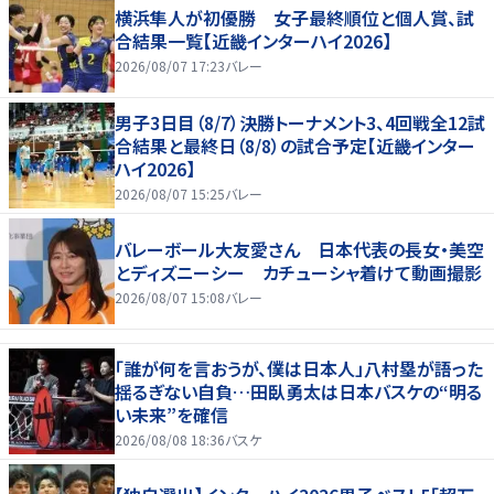
横浜隼人が初優勝 女子最終順位と個人賞、試
合結果一覧【近畿インターハイ2026】
2026/08/07 17:23
バレー
男子3日目（8/7）決勝トーナメント3、4回戦全12試
合結果と最終日（8/8）の試合予定【近畿インター
ハイ2026】
2026/08/07 15:25
バレー
バレーボール大友愛さん 日本代表の長女・美空
とディズニーシー カチューシャ着けて動画撮影
2026/08/07 15:08
バレー
「誰が何を言おうが、僕は日本人」八村塁が語った
揺るぎない自負…田臥勇太は日本バスケの“明る
い未来”を確信
2026/08/08 18:36
バスケ