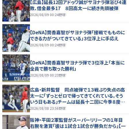
【広島】延長12回アドゥワ誠がサヨナラ弾浴び４連
敗、借金最多17 ８回高太一に続き先頭被弾
2026/08/09 00:24
野球
【DeNA】筒香嘉智がサヨナラ弾「接戦でもものに
できる力がついてきている」３位浮上に手応え
2026/08/09 00:24
野球
【DeNA】筒香嘉智サヨナラ弾で３位浮上「本当に
全員で勝ち取った勝利」
2026/08/09 00:23
野球
広島・新井監督 同点被弾で１３戦ぶり失点の高
太一に「ずっとゼロで帰ってきてくれている。そう
いう日もある」チームは延長十二回に今季８度目
サヨナラ負け
2026/08/08 23:56
野球
阪神・平田２軍監督がスーパーリリーフの１年目
右腕を激賞「彼は１試合１試合が勝負だから」【一