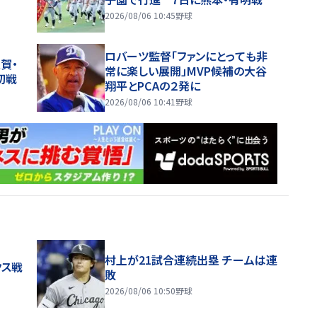
2026/08/06 10:45
野球
ロバーツ監督「ファンにとっても非
賀・
常に楽しい展開」MVP候補の大谷
初戦
翔平とPCAの２発に
2026/08/06 10:41
野球
村上が21試合連続出塁 チームは連
クス戦
敗
2026/08/06 10:50
野球