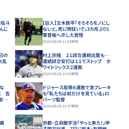
浜佑斗
【巨人】又木鉄平「そろそろモノにし
んじ
ないと。死に物狂いで」3カ月ぶり1
軍登板へ示した覚悟
2026/08/06 11:00
野球
日の
村上宗隆 ２１試合連続出塁も…
大乱
連続試合安打は１１でストップ ホ
ワイトソックス２連敗
2026/08/06 10:50
野球
けな
ドジャース屈辱６連敗で急ブレーキ
超 吉
も「私たちは前だけを見ている」ロ
剛腕
バーツ監督
2026/08/06 10:47
野球
み最
京都・立命館宇治「やっと来た！」甲
子園で行進 7日に熊本・有明戦