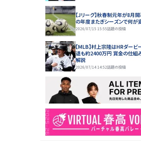
【Jリーグ】秋春制元年が8月開
の年度またぎシーズンで何が
2026/07/15 15:55
話題の投稿
【MLB】村上宗隆はHRダービ
退も約2400万円 賞金の仕組
解説
2026/07/14 14:52
話題の投稿