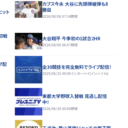
カブス今永 大谷に先頭弾被弾も8
勝目
ヒット
2026/08/06 07:34
野球
初戦
大谷翔平 今季初の1試合2HR
2026/08/06 06:07
野球
ブ配
全30競技を完全無料でライブ配信！
2025/06/25 00:00
インターハイ(インハイ.tv)
東都大学野球入替戦 見逃し配信
中！
2026/06/30 00:00
野球
王貞治・栗山英樹にとっての甲子園