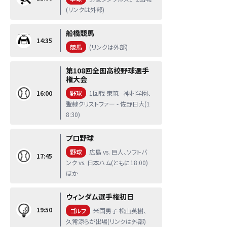
(リンクは外部)
船橋競馬
14:35
競馬
(リンクは外部)
第108回全国高校野球選手
権大会
16:00
野球
1回戦 東筑 - 神村学園、
聖隷クリストファー - 佐野日大(1
8:30)
プロ野球
野球
広島 vs. 巨人、ソフトバ
17:45
ンク vs. 日本ハム(ともに18:00)
ほか
ウィンダム選手権初日
19:50
ゴルフ
米国男子 松山英樹、
久常涼らが出場(リンクは外部)