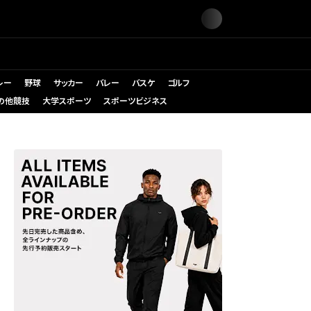
レー
野球
サッカー
バレー
バスケ
ゴルフ
の他競技
大学スポーツ
スポーツビジネス