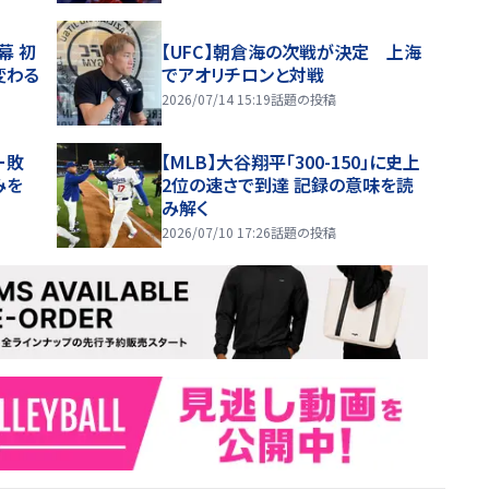
幕 初
【UFC】朝倉海の次戦が決定 上海
変わる
でアオリチロンと対戦
2026/07/14 15:19
話題の投稿
ー敗
【MLB】大谷翔平「300-150」に史上
みを
2位の速さで到達 記録の意味を読
み解く
2026/07/10 17:26
話題の投稿