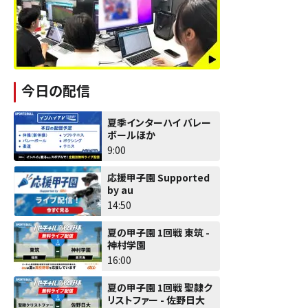
今日の配信
夏季インターハイ バレー
ボールほか
9:00
応援甲子園 Supported
by au
14:50
夏の甲子園 1回戦 東筑 -
神村学園
16:00
夏の甲子園 1回戦 聖隷ク
リストファー - 佐野日大