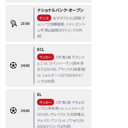
ナショナルバンク・オープン
テニス
女子ダブルス1回戦 サ
23:00
ムソノワ/加藤組戦、リャン エンシ
ュオ/青山組戦ほか(リンクは外
部)
ECL
サッカー
3次 第1戦 デブレツ
ェニ vs. コペンハーゲン(鈴木淳
24:00
之介)(26:00)、アヤックス(板倉滉)
vs. シェルボーン(27:00)ほか(リ
ンクは外部)
EL
サッカー
3次 第1戦 ヤギェロ
ニア(小林友希) vs. レンジャーズ
24:00
(25:00)、ザルツブルク(北野颯太、
チェイス・アンリ) vs. パフォス(26:
00)ほか(リンクは外部)