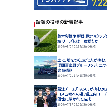
話題の投稿
の新着記事
鈴木彩艶争奪戦、欧州4クラブ
触 リーズには一度断りか
2026/08/04 20:37
話題の投稿
土に、膝をつく。文化人が挑む
球団――富良野ブルーリッジ、二
実（前編）
2026/07/21 14:48
話題の投稿
競泳チーム「TASC」が挑む20
ロス五輪への道。堀之内コー
間性に惹かれて結成
2026/07/17 06:06
話題の投稿