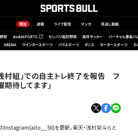
競技
速報
ライブ配信
マンガ
見逃し動画
野球
dodaSPORTS
センバツ高校野球
高校サッカー
バーチャル春高バ
（新しいタブで開く）
ABEMA
ウインタースポーツ
パラスポーツ
ダンス
モータースポーツ
そ
「浅村組」での自主トレ終了を報告 フ
躍期待してます」
stagram(aito__50)を更新。楽天・浅村栄斗らと