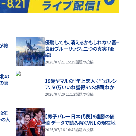
優勝しても、消えるかもしれない――富
が接
良野ブルーリッジ、二つの真実（後
編）
2026/07/21 15:25
話題の投稿
、北の
19歳ヤマルの“年上恋人♡”ガルシ
つの真
ア、50万いいね獲得SNS爆跳ねか
2026/07/20 11:12
話題の投稿
28年
【男子バレー日本代表】9連勝の価
チの人
値 データで読み解くVNLの現在地
2026/07/16 16:42
話題の投稿