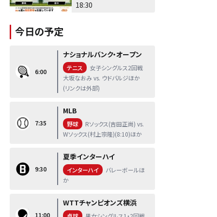
18:30
今日の予定
ナショナルバンク・オープン
テニス
女子シングルス2回戦
6:00
大坂なおみ vs. ウドバルジほか
(リンクは外部)
MLB
7:35
野球
Rソックス(吉田正尚) vs.
Wソックス(村上宗隆)(8:10)ほか
夏季インターハイ
9:30
インターハイ
バレーボールほ
か
WTTチャンピオンズ横浜
11:00
卓球
男女シングルス1・2回戦