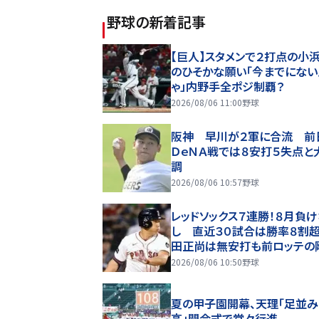
野球
の新着記事
【巨人】スタメンで２打点の小
のひそかな願い「今までにない
ゃ」内野手全ポジ制覇？
2026/08/06 11:00
野球
阪神 早川が２軍に合流 前
ＤｅＮＡ戦では８安打５失点と
調
2026/08/06 10:57
野球
レッドソックス７連勝！８月負
し 直近３０試合は勝率８割
田正尚は無安打も前ロッテの
が好リリーフ
2026/08/06 10:50
野球
夏の甲子園開幕、天理「足並
高」開会式で堂々行進