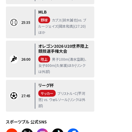
MLB
野球
カブス(鈴木誠也)vs. ブ
25:35
ルージェイズ(岡本和真)(27:20)
ほか
オレゴン2026 U20世界陸上
競技選手権大会
26:00
陸上
男子100m(清水空跳)、
女子800m(久保凛)ほか(リンク
は外部)
リーグ杯
サッカー
ブリストル・C(平河
27:45
悠) vs. ウォルソール(リンクは外
部)
スポーツブル 公式SNS