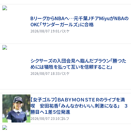
BリーグからNBAへ…元千葉JチアMiyuがNBAの
OKC「サンダーガールズ」に合格
2026/08/07 19:01
バスケ
シクサーズの入団会見へ臨んだブラウン「勝つた
めには犠牲を払って互いを信頼すること」
2026/08/07 18:33
バスケ
【女子ゴルフ】ＢＡＢＹＭＯＮＳＴＥＲのライブを満
喫 安田祐香「みんなかわいい。刺激になる」 ３
勝目へ１差５位発進
2026/08/07 23:10
ゴルフ