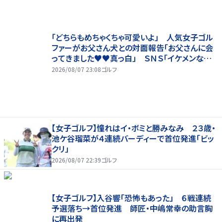
「どちらもめちゃくちゃ可愛いよ」 人気女子ゴル
ファーがお父さん犬との対面報告「お父さんに会
ってきました♥♥真っ白」 ＳＮＳ「イケメンなお
父さん」「白戸家入りするんですか？」
2026/08/07 23:08
ゴルフ
【女子ゴルフ】憧れはイ・ボミと勝みなみ ２３歳・
池ケ谷瑠菜が４連続バーディーで首位発進「ビッ
クリ」
2026/08/07 22:39
ゴルフ
【女子ゴルフ】入谷響「恐怖もあった」 ６戦連続
予選落ち→首位発進 師匠・中嶋常幸の助言胸
に再出発