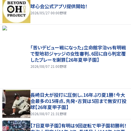
球心会公式アプリ提供開始！
2026/05/27 00:00
野球
｢苦いデビュー戦になった｣立命館宇治vs有明戦
で聖地初ジャッジの女性審判、6回に自ら判定覆
したプレーを謝罪【26年夏甲子園】
2026/08/07 21:00
野球
長崎日大が投打に圧倒し、16年ぶり夏1勝！今大
会最多の15得点、先発・古賀は5回まで無安打投
球【26年夏甲子園】
2026/08/07 21:31
野球
【7日夏甲子園】有明は9回逆転で甲子園初勝利！