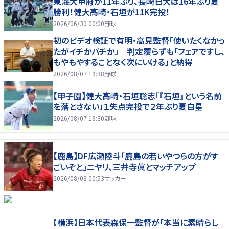
東海大甲府が11年ぶり、長崎日大は16年ぶり夏
勝利！健大高崎・石垣が11K完投！
2026/06/30 00:00
野球
初のビデオ検証で有明・高見監督「使いたくなかっ
たがイチかバチか」 判定覆らずも「フェアですし、
もやもやすることなく次にいける」と納得
2026/08/07 19:38
野球
【甲子園】健大高崎・石垣聡志「『石垣』という名前
を落とさない」１失点完投で２年ぶり夏白星
2026/08/07 19:30
野球
【鹿島】DF広瀬陸斗「鹿島の若いやつらの方がす
ごいぞと」ニヤリ、三井寺眞とマッチアップ
2026/08/08 00:53
サッカー
【横浜】日本代表森保一監督が「本当に素晴らし