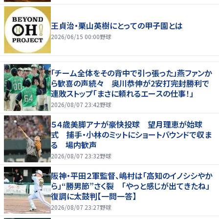
王貞治・栗山英樹にとっての甲子園とは
2026/06/15 00:00
野球
「チーム全体をその背中で引っ張った」燕ファンか
ら歓喜の声続々 奥川恭伸が2安打完封勝利で
連敗ストップ「まさに頼れるエースの仕事！」
2026/08/07 23:42
野球
５４歳美脚アナが豪快投球 望月理恵が始球
式 捕手・小林のミットにショートバウンドで収ま
る 場内歓声
2026/08/07 23:32
野球
阪神・平田２軍監督、嶋村は「高知のイノシシやか
ら」“勝男節”さく裂 「やっと感じが出てきたね」
復調に太鼓判【一問一答】
2026/08/07 23:27
野球