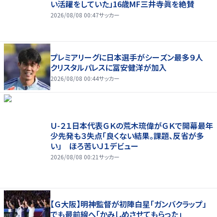
い活躍をしていた」16歳MF三井寺眞を絶賛
2026/08/08 00:47
サッカー
プレミアリーグに日本選手がシーズン最多９人
クリスタルパレスに冨安健洋が加入
2026/08/08 00:44
サッカー
Ｕ-２１日本代表ＧＫの荒木琉偉がＧＫで開幕最年
少先発も３失点「良くない結果。課題、反省が多
い」 ほろ苦いＪ１デビュー
2026/08/08 00:21
サッカー
【Ｇ大阪】明神監督が初陣白星「ガンバクラップ」
でも最前線へ「かみしめさせてもらった」