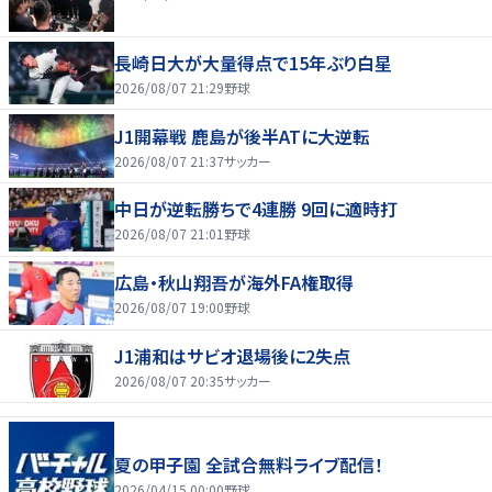
長崎日大が大量得点で15年ぶり白星
2026/08/07 21:29
野球
J1開幕戦 鹿島が後半ATに大逆転
2026/08/07 21:37
サッカー
中日が逆転勝ちで4連勝 9回に適時打
2026/08/07 21:01
野球
広島・秋山翔吾が海外FA権取得
2026/08/07 19:00
野球
J1浦和はサビオ退場後に2失点
2026/08/07 20:35
サッカー
夏の甲子園 全試合無料ライブ配信！
2026/04/15 00:00
野球