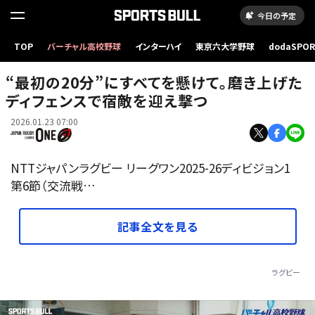
今日の予定
TOP
バーチャル高校野球
インターハイ
東京六大学野球
dodaSPO
（新しいタブ
“最初の20分”にすべてを懸けて。磨き上げた
ディフェンスで宿敵を迎え撃つ
2026.01.23 07:00
NTTジャパンラグビー リーグワン2025-26ディビジョン1
第6節（交流戦…
記事全文を見る
ラグビー