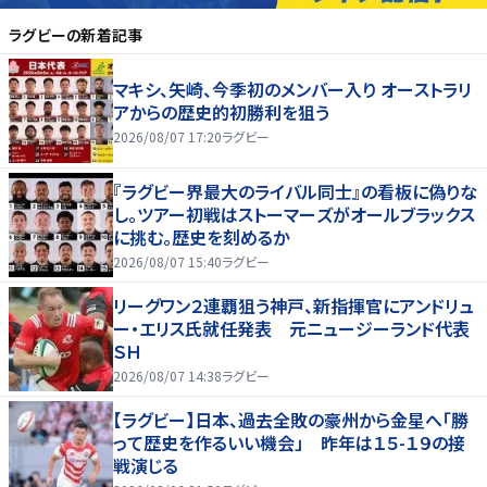
ラグビー
の新着記事
マキシ、矢崎、今季初のメンバー入り オーストラリ
アからの歴史的初勝利を狙う
2026/08/07 17:20
ラグビー
『ラグビー界最大のライバル同士』の看板に偽りな
し。ツアー初戦はストーマーズがオールブラックス
に挑む。歴史を刻めるか
2026/08/07 15:40
ラグビー
リーグワン２連覇狙う神戸、新指揮官にアンドリュ
ー・エリス氏就任発表 元ニュージーランド代表
ＳＨ
2026/08/07 14:38
ラグビー
【ラグビー】日本、過去全敗の豪州から金星へ「勝
って歴史を作るいい機会」 昨年は１５-１９の接
戦演じる