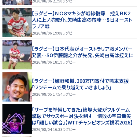
2026/08/06 21:50
ラグビー
【ラグビー】ＮＯ８マキシが戦線復帰 控えＢＫ２
人に上ノ坊駿介、矢崎由高の布陣…８日オースト
ラリア戦
2026/08/06 19:08
ラグビー
【ラグビー】日本代表がオーストラリア戦メンバー
発表…SO伊藤龍之介が先発、矢崎由高は控えに
2026/08/06 18:19
ラグビー
【ラグビー】姫野和樹、300万円寄付で熊本支援
「ワンチームで乗り越えていきましょう」
2026/08/05 17:54
ラグビー
「サーブを準備してきた」篠塚大登がフルゲーム
撃破でサウスポー対決を制す 惜敗の宇田幸矢
は「難しい試合」【WTTチャンピオンズ横浜2026】
2026/08/04 16:33
ラグビー