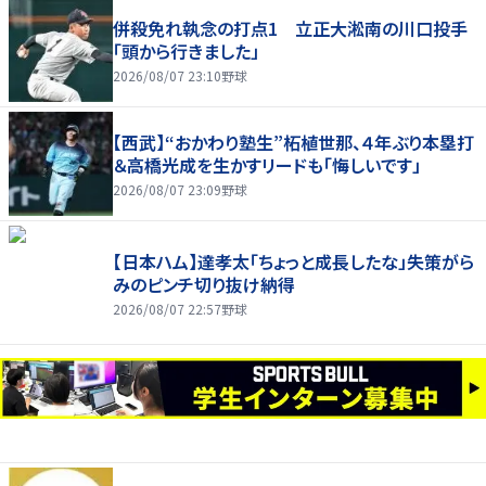
併殺免れ執念の打点1 立正大淞南の川口投手
「頭から行きました」
2026/08/07 23:10
野球
【西武】“おかわり塾生”柘植世那、４年ぶり本塁打
＆高橋光成を生かすリードも「悔しいです」
2026/08/07 23:09
野球
【日本ハム】達孝太「ちょっと成長したな」失策がら
みのピンチ切り抜け納得
2026/08/07 22:57
野球