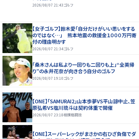
2026/08/07 21:43
ゴルフ
【女子ゴルフ】鈴木愛「自分だけがいい思いをする
のではなく…」 熊本地震の救援金１０００万円寄
付の理由明かす
2026/08/07 21:34
ゴルフ
「桑木さんは私より一回りも二回りも上」“全英帰
り”の永井花奈が向き合う自分のゴルフ
2026/08/07 19:10
ゴルフ
【ONE】「SAMURAI2」山本歩夢VS平山諒中止、笠
原弘希VS塩川琉斗は契約体重で開催
2026/08/07 23:18
相撲格闘技
【ONE】スーパーレックがまさかの右ひざ負傷でダ