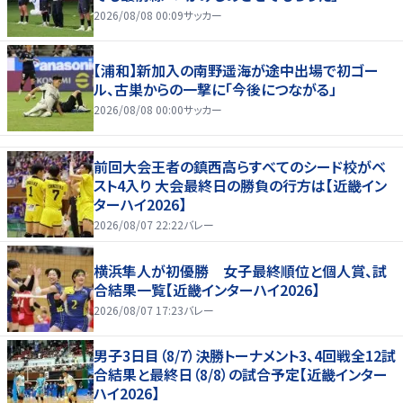
2026/08/08 00:09
サッカー
【浦和】新加入の南野遥海が途中出場で初ゴー
ル、古巣からの一撃に「今後につながる」
2026/08/08 00:00
サッカー
前回大会王者の鎮西高らすべてのシード校がベ
スト4入り 大会最終日の勝負の行方は【近畿イン
ターハイ2026】
2026/08/07 22:22
バレー
横浜隼人が初優勝 女子最終順位と個人賞、試
合結果一覧【近畿インターハイ2026】
2026/08/07 17:23
バレー
男子3日目（8/7）決勝トーナメント3、4回戦全12試
合結果と最終日（8/8）の試合予定【近畿インター
ハイ2026】