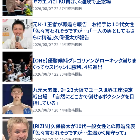
ヤカエフにTKO負け、４連敗で正念場
2026/08/07 22:57
相撲格闘技
元Ｋ-１王者が再婚を報告 お相手は１０代女性
「色々言われそうですが…」「一人の男としてもさ
らに精進」久保優太が報告
2026/08/07 22:45
相撲格闘技
【ONE】優勝候補グレゴリアンがローキック蹴りま
くってウスビャンに勝利、４強進出
2026/08/07 22:30
相撲格闘技
丸元大五郎、９・２３大阪でユース世界王座決定
戦出場 「自然にどこかで倒せるボクシングを目
指している」
2026/08/07 20:44
相撲格闘技
【RIZIN】久保優太が10代一般女性との再婚発表
「色々言われそうですが…生温かく見守って」
2026/08/07 20:28
相撲格闘技