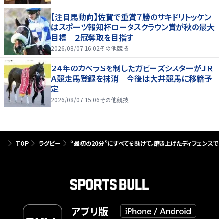
【注目馬動向】佐賀で重賞７勝のサキドリトッケン
はスポーツ報知杯ロータスクラウン賞が秋の最大
目標 ２冠奪取を目指す
2026/08/07 16:02
その他競技
２４年のカペラＳを制したガビーズシスターがＪＲ
Ａ競走馬登録を抹消 今後は大井競馬に移籍予
定
2026/08/07 15:06
その他競技
TOP
ラグビー
“最初の20分”にすべてを懸けて。磨き上げたディフェンス
アプリ版