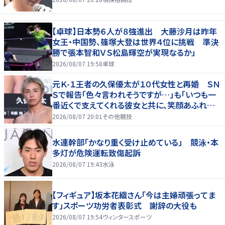
【卓球】日本勢６人が８強進出 大藤沙月は昨年
女王・中国勢、篠塚大登は世界４位に挑戦 準決
勝で張本智和ＶＳ松島輝空が実現なるか」
2026/08/07 19:58
卓球
元Ｋ-１王者の久保優太が１０代女性と再婚 ＳＮ
Ｓで報告「色々言われそうですが…」も「いつも一
番近くで支えてくれる彼女と共に、笑顔あふれる
家庭を築いていきたい」
2026/08/07 20:01
その他競技
水連幹部「かなり重く受け止めている」 競泳・本
多灯が危険運転致傷起訴
2026/08/07 19:43
水泳
【フィギュア】坂本花織さん「今は主婦頑張ってま
す」スポーツ功労者表彰式 謝辞の大役も
2026/08/07 19:54
ウィンタースポーツ