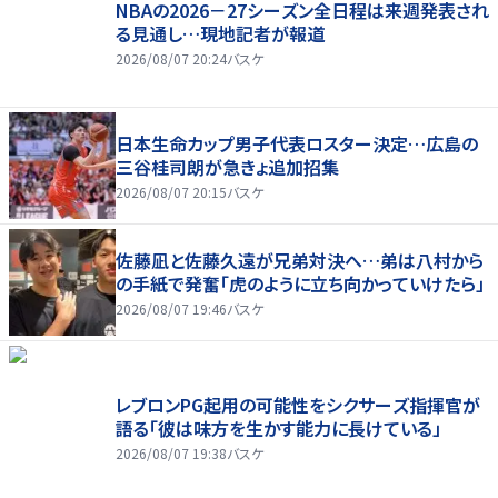
NBAの2026－27シーズン全日程は来週発表され
る見通し…現地記者が報道
2026/08/07 20:24
バスケ
日本生命カップ男子代表ロスター決定…広島の
三谷桂司朗が急きょ追加招集
2026/08/07 20:15
バスケ
佐藤凪と佐藤久遠が兄弟対決へ…弟は八村から
の手紙で発奮「虎のように立ち向かっていけたら」
2026/08/07 19:46
バスケ
レブロンPG起用の可能性をシクサーズ指揮官が
語る「彼は味方を生かす能力に長けている」
2026/08/07 19:38
バスケ